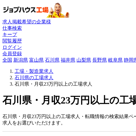
求人掲載希望の企業様
仕事検索
キープ
閲覧履歴
ログイン
会員登録
全国
新潟県
富山県
石川県
福井県
山梨県
長野県
岐阜県
静岡
工場・製造業求人
石川県の工場求人
石川県・月収23万円以上の工場求人
石川県・月収23万円以上の工場
石川県・月収23万円以上の工場求人・転職情報の検索結果ペ
求人をお選びいただけます。