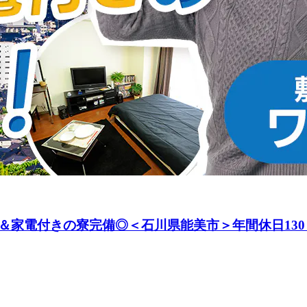
＆家電付きの寮完備◎＜石川県能美市＞年間休日130