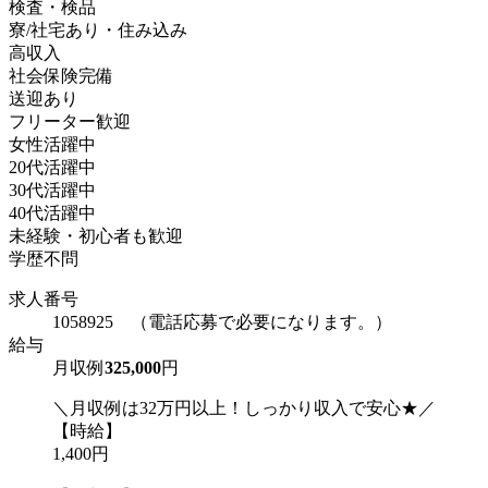
検査・検品
寮/社宅あり・住み込み
高収入
社会保険完備
送迎あり
フリーター歓迎
女性活躍中
20代活躍中
30代活躍中
40代活躍中
未経験・初心者も歓迎
学歴不問
求人番号
1058925 （電話応募で必要になります。）
給与
月収例
325,000
円
＼月収例は32万円以上！しっかり収入で安心★／
【時給】
1,400円