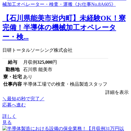
【石川県能美市岩内町】未経験OK！寮
完備！半導体の機械加工オペレータ
ー・検...
日研トータルソーシング株式会社
給与
月収例
325,000
円
勤務地
石川県 能美市
寮・社宅
あり
仕事内容
半導体工場での検査・検品製造スタッフ
詳細を表示
＼最短45秒で完了／
応募へ進む
詳しく
見る