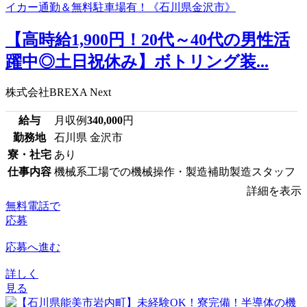
【高時給1,900円！20代～40代の男性活
躍中◎土日祝休み】ボトリング装...
株式会社BREXA Next
給与
月収例
340,000
円
勤務地
石川県 金沢市
寮・社宅
あり
仕事内容
機械系工場での機械操作・製造補助製造スタッフ
詳細を表示
無料電話で
応募
応募へ進む
詳しく
見る