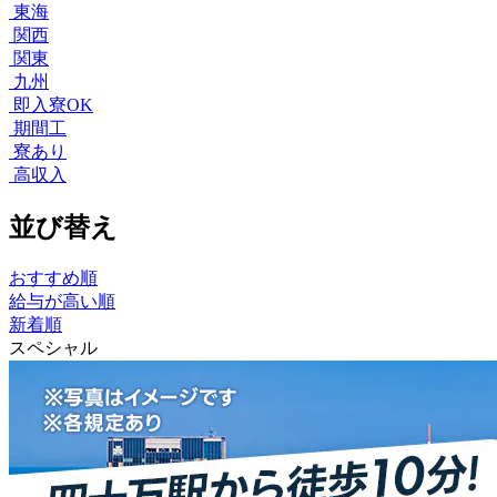
東海
関西
関東
九州
即入寮OK
期間工
寮あり
高収入
並び替え
おすすめ順
給与が高い順
新着順
スペシャル