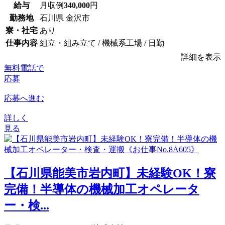
給与
月収例
340,000
円
勤務地
石川県 金沢市
寮・社宅
あり
仕事内容
組立・組み立て / 機械系工場 / 日勤
詳細を表示
無料電話で
応募
応募へ進む
詳しく
見る
【石川県能美市岩内町】未経験OK！寮
完備！半導体の機械加工オペレータ
ー・検...