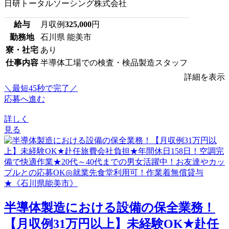
日研トータルソーシング株式会社
給与
月収例
325,000
円
勤務地
石川県 能美市
寮・社宅
あり
仕事内容
半導体工場での検査・検品製造スタッフ
詳細を表示
＼最短45秒で完了／
応募へ進む
詳しく
見る
半導体製造における設備の保全業務！
【月収例31万円以上】未経験OK★赴任