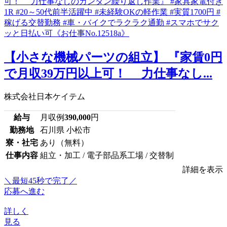
【小さな機械パーツの組立】 『家賃0円
で月収39万円以上可！ 力仕事なし...
株式会社日本ケイテム
給与
月収例
390,000
円
勤務地
石川県 小松市
寮・社宅
あり（無料）
仕事内容
組立・加工 / 電子部品系工場 / 交替制
詳細を表示
＼最短45秒で完了／
応募へ進む
詳しく
見る