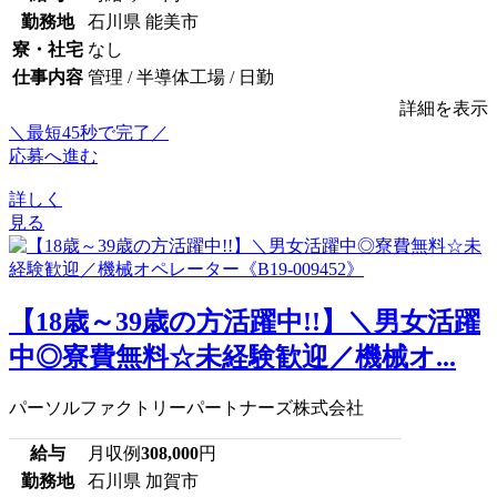
勤務地
石川県 能美市
寮・社宅
なし
仕事内容
管理 / 半導体工場 / 日勤
詳細を表示
＼最短45秒で完了／
応募へ進む
詳しく
見る
【18歳～39歳の方活躍中!!】＼男女活躍
中◎寮費無料☆未経験歓迎／機械オ...
パーソルファクトリーパートナーズ株式会社
給与
月収例
308,000
円
勤務地
石川県 加賀市