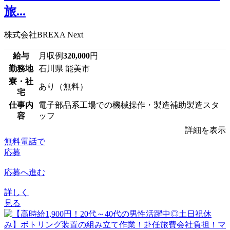
旅...
株式会社BREXA Next
給与
月収例
320,000
円
勤務地
石川県 能美市
寮・社
あり（無料）
宅
仕事内
電子部品系工場での機械操作・製造補助製造スタ
容
ッフ
詳細を表示
無料電話で
応募
応募へ進む
詳しく
見る