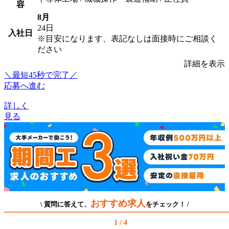
容
8月
24日
入社日
※目安になります、表記なしは面接時にご相談く
ださい
詳細を表示
＼最短45秒で完了／
応募へ進む
詳しく
見る
おすすめ求人
\ 質問に答えて、
をチェック！ /
1 / 4