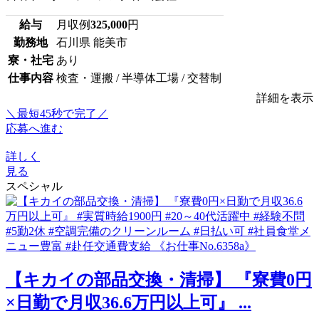
給与
月収例
325,000
円
勤務地
石川県 能美市
寮・社宅
あり
仕事内容
検査・運搬 / 半導体工場 / 交替制
詳細を表示
＼最短45秒で完了／
応募へ進む
詳しく
見る
スペシャル
【キカイの部品交換・清掃】 『寮費0円
×日勤で月収36.6万円以上可』 ...