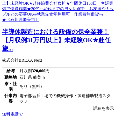
半導体製造における設備の保全業務！
【月収例31万円以上】未経験OK★赴任
旅...
株式会社BREXA Next
給与
月収例
320,000
円
勤務地
石川県 能美市
寮・社
あり（無料）
宅
仕事内
電子部品系工場での機械操作・製造補助製造スタ
容
ッフ
詳細を表示
無料電話で