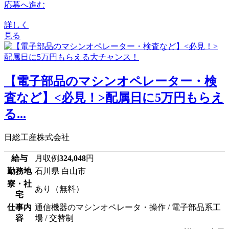
応募へ進む
詳しく
見る
【電子部品のマシンオペレーター・検
査など】<必見！>配属日に5万円もらえ
る...
日総工産株式会社
給与
月収例
324,048
円
勤務地
石川県 白山市
寮・社
あり（無料）
宅
仕事内
通信機器のマシンオペレータ・操作 / 電子部品系工
容
場 / 交替制