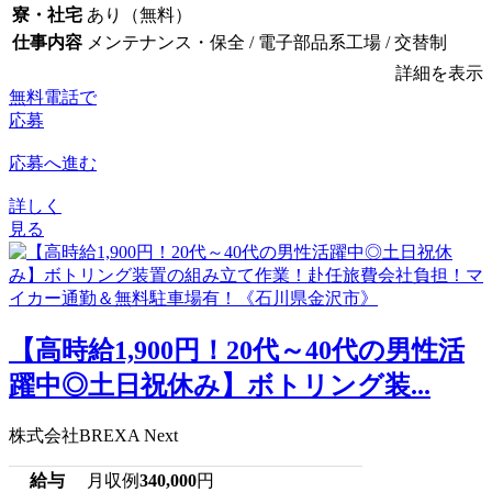
寮・社宅
あり（無料）
仕事内容
メンテナンス・保全 / 電子部品系工場 / 交替制
詳細を表示
無料電話で
応募
応募へ進む
詳しく
見る
【高時給1,900円！20代～40代の男性活
躍中◎土日祝休み】ボトリング装...
株式会社BREXA Next
給与
月収例
340,000
円