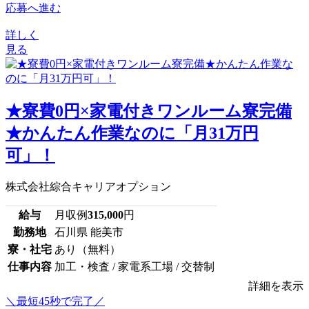
応募へ進む
詳しく
見る
★寮費0円×家電付きワンルーム寮完備
★かんたん作業なのに「月31万円
可」！
株式会社綜合キャリアオプション
給与
月収例
315,000
円
勤務地
石川県 能美市
寮・社宅
あり（無料）
仕事内容
加工・検査 / 家電系工場 / 交替制
詳細を表示
＼最短45秒で完了／