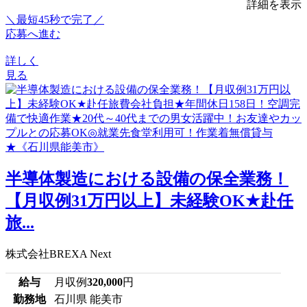
詳細を表示
＼最短45秒で完了／
応募へ進む
詳しく
見る
半導体製造における設備の保全業務！
【月収例31万円以上】未経験OK★赴任
旅...
株式会社BREXA Next
給与
月収例
320,000
円
勤務地
石川県 能美市