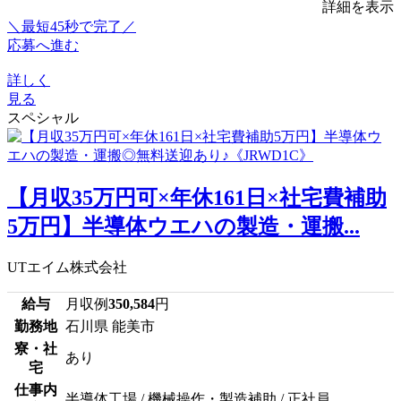
詳細を表示
＼最短45秒で完了／
応募へ進む
詳しく
見る
スペシャル
【月収35万円可×年休161日×社宅費補助
5万円】半導体ウエハの製造・運搬...
UTエイム株式会社
給与
月収例
350,584
円
勤務地
石川県 能美市
寮・社
あり
宅
仕事内
半導体工場 / 機械操作・製造補助 / 正社員