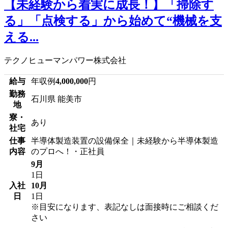
【未経験から着実に成長！】「掃除す
る」「点検する」から始めて“機械を支
える...
テクノヒューマンパワー株式会社
給与
年収例
4,000,000
円
勤務
石川県 能美市
地
寮・
あり
社宅
仕事
半導体製造装置の設備保全｜未経験から半導体製造
内容
のプロへ！・正社員
9月
1日
入社
10月
日
1日
※目安になります、表記なしは面接時にご相談くだ
さい