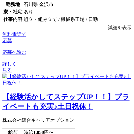
勤務地
石川県 金沢市
寮・社宅
あり
仕事内容
組立・組み立て / 機械系工場 / 日勤
詳細を表示
無料電話で
応募
応募へ進む
詳しく
見る
【経験活かしてステップUP！！】プラ
イベートも充実♪土日祝休！
株式会社綜合キャリアオプション
給与
時給
1,850
円〜