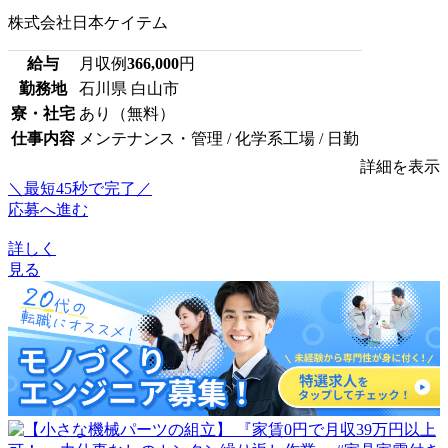
株式会社日本ケイテム
給与
月収例
366,000
円
勤務地
石川県 白山市
寮・社宅
あり（無料）
仕事内容
メンテナンス・管理 / 化学系工場 / 日勤
詳細を表示
＼最短45秒で完了／
応募へ進む
詳しく
見る