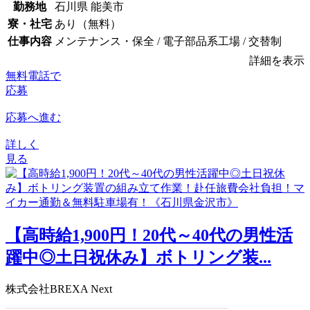
勤務地
石川県 能美市
寮・社宅
あり（無料）
仕事内容
メンテナンス・保全 / 電子部品系工場 / 交替制
詳細を表示
無料電話で
応募
応募へ進む
詳しく
見る
【高時給1,900円！20代～40代の男性活
躍中◎土日祝休み】ボトリング装...
株式会社BREXA Next