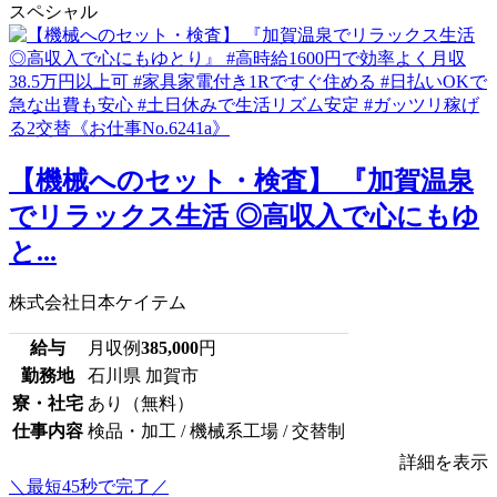
スペシャル
【機械へのセット・検査】 『加賀温泉
でリラックス生活 ◎高収入で心にもゆ
と...
株式会社日本ケイテム
給与
月収例
385,000
円
勤務地
石川県 加賀市
寮・社宅
あり（無料）
仕事内容
検品・加工 / 機械系工場 / 交替制
詳細を表示
＼最短45秒で完了／