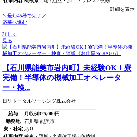
仕事内容
機械系工場 / 組立・加工・プレス / 夜勤
詳細を表示
＼最短45秒で完了／
応募へ進む
詳しく
見る
【石川県能美市岩内町】未経験OK！寮
完備！半導体の機械加工オペレータ
ー・検...
日研トータルソーシング株式会社
給与
月収例
325,000
円
勤務地
石川県 能美市
寮・社宅
あり
仕事内容
検査・運搬 / 半導体工場 / 交替制