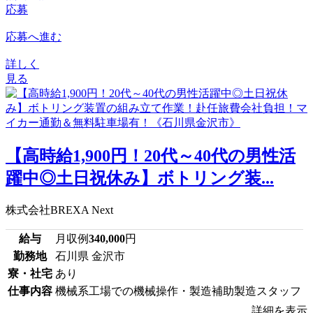
応募
応募へ進む
詳しく
見る
【高時給1,900円！20代～40代の男性活
躍中◎土日祝休み】ボトリング装...
株式会社BREXA Next
給与
月収例
340,000
円
勤務地
石川県 金沢市
寮・社宅
あり
仕事内容
機械系工場での機械操作・製造補助製造スタッフ
詳細を表示