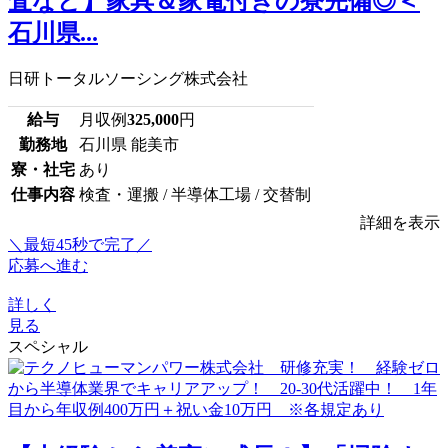
査など】家具＆家電付きの寮完備◎＜
石川県...
日研トータルソーシング株式会社
給与
月収例
325,000
円
勤務地
石川県 能美市
寮・社宅
あり
仕事内容
検査・運搬 / 半導体工場 / 交替制
詳細を表示
＼最短45秒で完了／
応募へ進む
詳しく
見る
スペシャル