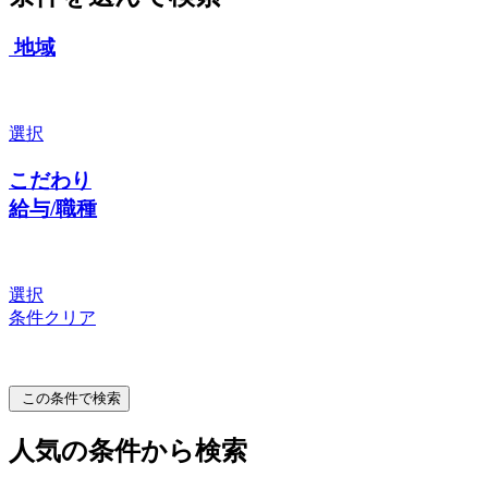
地域
選択
こだわり
給与/職種
選択
条件クリア
この条件で検索
人気の条件から検索