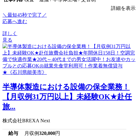
詳細を表示
＼最短45秒で完了／
応募へ進む
詳しく
見る
半導体製造における設備の保全業務！
【月収例31万円以上】未経験OK★赴任
旅...
株式会社BREXA Next
給与
月収例
320,000
円