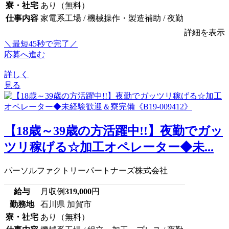
寮・社宅
あり（無料）
仕事内容
家電系工場 / 機械操作・製造補助 / 夜勤
詳細を表示
＼最短45秒で完了／
応募へ進む
詳しく
見る
【18歳～39歳の方活躍中!!】夜勤でガッ
ツリ稼げる☆加工オペレーター◆未...
パーソルファクトリーパートナーズ株式会社
給与
月収例
319,000
円
勤務地
石川県 加賀市
寮・社宅
あり（無料）