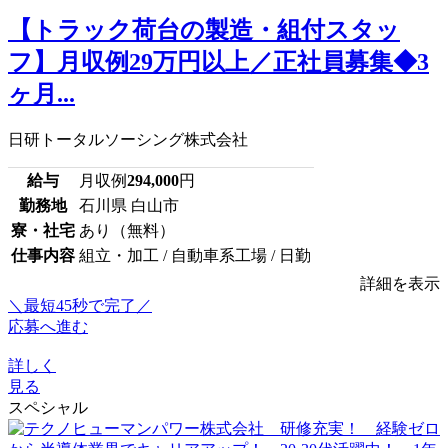
【トラック荷台の製造・組付スタッ
フ】月収例29万円以上／正社員募集◆3
ヶ月...
日研トータルソーシング株式会社
給与
月収例
294,000
円
勤務地
石川県 白山市
寮・社宅
あり（無料）
仕事内容
組立・加工 / 自動車系工場 / 日勤
詳細を表示
＼最短45秒で完了／
応募へ進む
詳しく
見る
スペシャル