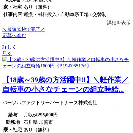
寮・社宅
あり（無料）
仕事内容
運搬・材料投入 / 自動車系工場 / 交替制
詳細を表示
＼最短45秒で完了／
応募へ進む
詳しく
見る
【18歳～39歳の方活躍中!!】＼軽作業／
自転車の小さなチェーンの組立時給...
パーソルファクトリーパートナーズ株式会社
給与
月収例
295,000
円
勤務地
石川県 加賀市
寮・社宅
あり（無料）