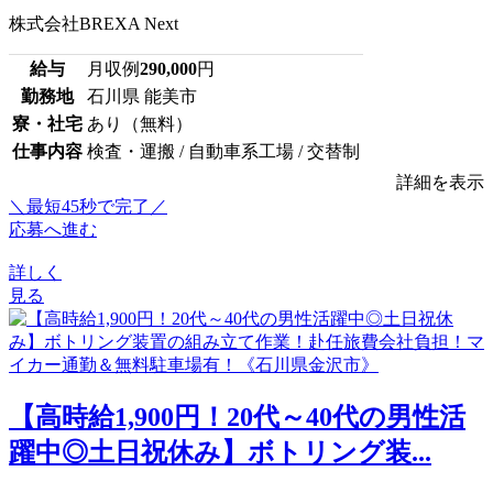
株式会社BREXA Next
給与
月収例
290,000
円
勤務地
石川県 能美市
寮・社宅
あり（無料）
仕事内容
検査・運搬 / 自動車系工場 / 交替制
詳細を表示
＼最短45秒で完了／
応募へ進む
詳しく
見る
【高時給1,900円！20代～40代の男性活
躍中◎土日祝休み】ボトリング装...