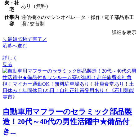
寮・社
あり（無料）
宅
仕事内
通信機器のマシンオペレータ・操作 / 電子部品系工
容
場 / 交替制
詳細を表示
＼最短45秒で完了／
応募へ進む
詳しく
見る
自動車用マフラーのセラミック部品製
造！20代～40代の男性活躍中★備品付
き...