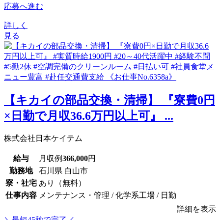
応募へ進む
詳しく
見る
【キカイの部品交換・清掃】 『寮費0円
×日勤で月収36.6万円以上可』 ...
株式会社日本ケイテム
給与
月収例
366,000
円
勤務地
石川県 白山市
寮・社宅
あり（無料）
仕事内容
メンテナンス・管理 / 化学系工場 / 日勤
詳細を表示
＼最短45秒で完了／