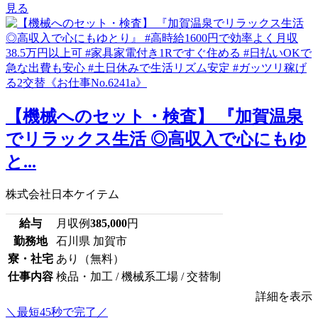
見る
【機械へのセット・検査】 『加賀温泉
でリラックス生活 ◎高収入で心にもゆ
と...
株式会社日本ケイテム
給与
月収例
385,000
円
勤務地
石川県 加賀市
寮・社宅
あり（無料）
仕事内容
検品・加工 / 機械系工場 / 交替制
詳細を表示
＼最短45秒で完了／