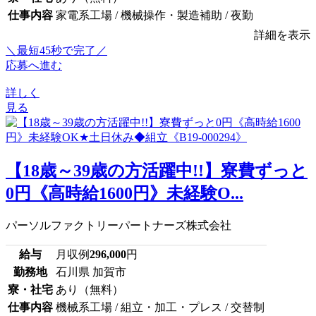
仕事内容
家電系工場 / 機械操作・製造補助 / 夜勤
詳細を表示
＼最短45秒で完了／
応募へ進む
詳しく
見る
【18歳～39歳の方活躍中!!】寮費ずっと
0円《高時給1600円》未経験O...
パーソルファクトリーパートナーズ株式会社
給与
月収例
296,000
円
勤務地
石川県 加賀市
寮・社宅
あり（無料）
仕事内容
機械系工場 / 組立・加工・プレス / 交替制