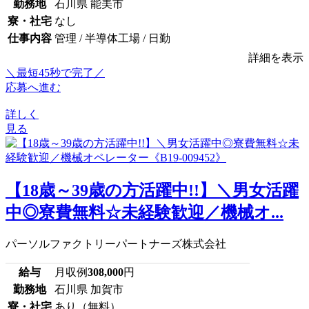
勤務地
石川県 能美市
寮・社宅
なし
仕事内容
管理 / 半導体工場 / 日勤
詳細を表示
＼最短45秒で完了／
応募へ進む
詳しく
見る
【18歳～39歳の方活躍中!!】＼男女活躍
中◎寮費無料☆未経験歓迎／機械オ...
パーソルファクトリーパートナーズ株式会社
給与
月収例
308,000
円
勤務地
石川県 加賀市
寮・社宅
あり（無料）