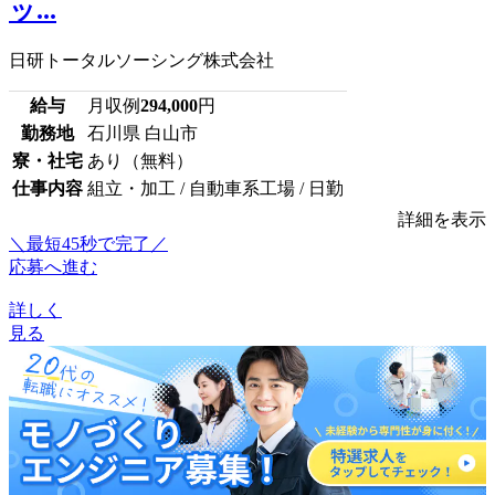
ッ...
日研トータルソーシング株式会社
給与
月収例
294,000
円
勤務地
石川県 白山市
寮・社宅
あり（無料）
仕事内容
組立・加工 / 自動車系工場 / 日勤
詳細を表示
＼最短45秒で完了／
応募へ進む
詳しく
見る