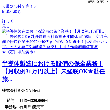
詳細を表示
＼最短45秒で完了／
応募へ進む
詳しく
見る
半導体製造における設備の保全業務！
【月収例31万円以上】未経験OK★赴任
旅...
株式会社BREXA Next
給与
月収例
320,000
円
勤務地
石川県 能美市