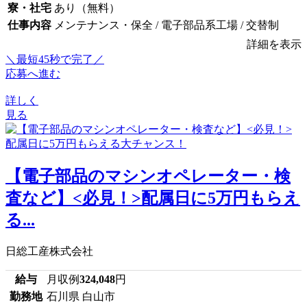
寮・社宅
あり（無料）
仕事内容
メンテナンス・保全 / 電子部品系工場 / 交替制
詳細を表示
＼最短45秒で完了／
応募へ進む
詳しく
見る
【電子部品のマシンオペレーター・検
査など】<必見！>配属日に5万円もらえ
る...
日総工産株式会社
給与
月収例
324,048
円
勤務地
石川県 白山市