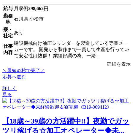
給与
月収例
298,662
円
勤務
石川県 小松市
地
寮・
あり
社宅
建設機械向け油圧シリンダーを製造している専業メー
仕事
カーです。 開発から製作まで一貫して生産を行ってい
内容
て安定性は抜群！ 業績好調の為、一緒...
詳細を表示
＼最短45秒で完了／
応募へ進む
詳しく
見る
【18歳～39歳の方活躍中!!】夜勤でガッ
ツリ稼げる☆加工オペレーター◆未...