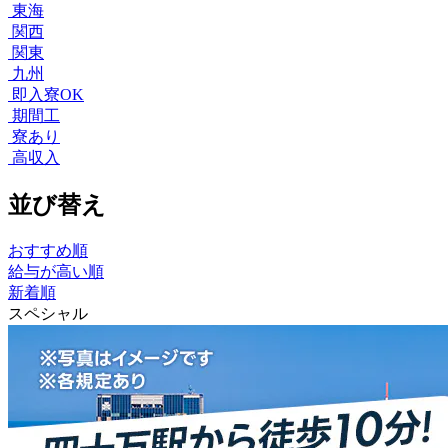
東海
関西
関東
九州
即入寮OK
期間工
寮あり
高収入
並び替え
おすすめ順
給与が高い順
新着順
スペシャル