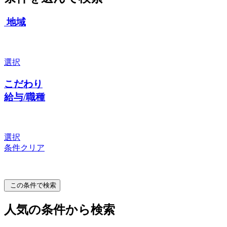
地域
選択
こだわり
給与/職種
選択
条件クリア
この条件で検索
人気の条件から検索