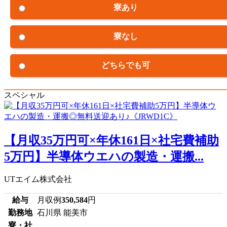
寮あり
寮なし
どちらでも可
スペシャル
【月収35万円可×年休161日×社宅費補助
5万円】半導体ウエハの製造・運搬...
UTエイム株式会社
給与
月収例
350,584
円
勤務地
石川県 能美市
寮・社