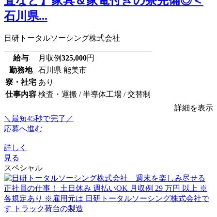
査など】家具＆家電付きの寮完備◎＜
石川県...
日研トータルソーシング株式会社
給与
月収例
325,000
円
勤務地
石川県 能美市
寮・社宅
あり
仕事内容
検査・運搬 / 半導体工場 / 交替制
詳細を表示
＼最短45秒で完了／
応募へ進む
詳しく
見る
スペシャル