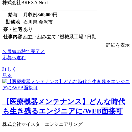
株式会社BREXA Next
給与
月収例
340,000
円
勤務地
石川県 金沢市
寮・社宅
あり
仕事内容
組立・組み立て / 機械系工場 / 日勤
詳細を表示
＼最短45秒で完了／
応募へ進む
詳しく
見る
【医療機器メンテナンス】どんな時代
も生き残るエンジニアに/WEB面接可
株式会社マイスターエンジニアリング