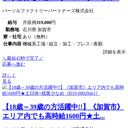
パーソルファクトリーパートナーズ株式会社
給与
月収例
319,000
円
勤務地
石川県 加賀市
寮・社宅
あり（無料）
仕事内容
機械系工場 / 組立・加工・プレス / 夜勤
詳細を表示
＼最短45秒で完了／
応募へ進む
詳しく
見る
【18歳～39歳の方活躍中!!】《加賀市》
エリア内でも高時給1600円★土...