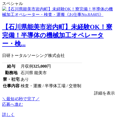
スペシャル
【石川県能美市岩内町】未経験OK！寮
完備！半導体の機械加工オペレータ
ー・検...
日研トータルソーシング株式会社
給与
月収例
325,000
円
勤務地
石川県 能美市
寮・社宅
あり
仕事内容
検査・運搬 / 半導体工場 / 交替制
詳細を表示
＼最短45秒で完了／
応募へ進む
詳しく