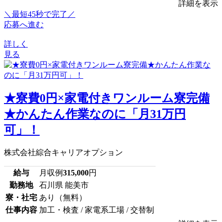
詳細を表示
＼最短45秒で完了／
応募へ進む
詳しく
見る
★寮費0円×家電付きワンルーム寮完備
★かんたん作業なのに「月31万円
可」！
株式会社綜合キャリアオプション
給与
月収例
315,000
円
勤務地
石川県 能美市
寮・社宅
あり（無料）
仕事内容
加工・検査 / 家電系工場 / 交替制