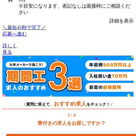
※目安になります、表記なしは面接時にご相談くだ
さい
詳細を表示
＼最短45秒で完了／
応募へ進む
詳しく
見る
おすすめ求人
\ 質問に答えて、
をチェック！ /
1 / 4
寮付きの求人をお探しですか？