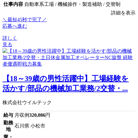
仕事内容
自動車系工場 / 機械操作・製造補助 / 交替制
詳細を表示
＼最短45秒で完了／
応募へ進む
詳しく
見る
【18～39歳の男性活躍中】工場経験を
活かす/部品の機械加工業務/2交替・...
株式会社ウイルテック
給与
月収例
320,086
円
勤務
石川県 小松市
地
寮・