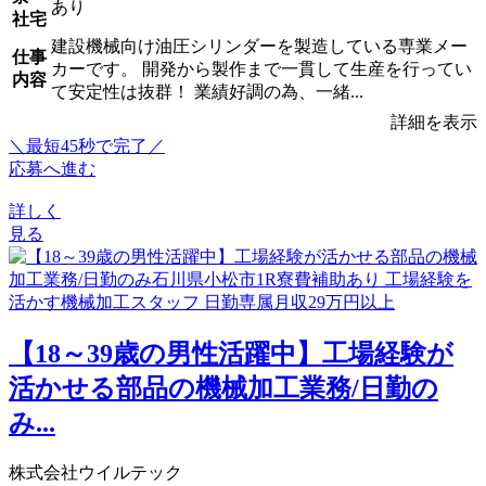
あり
社宅
建設機械向け油圧シリンダーを製造している専業メー
仕事
カーです。 開発から製作まで一貫して生産を行ってい
内容
て安定性は抜群！ 業績好調の為、一緒...
詳細を表示
＼最短45秒で完了／
応募へ進む
詳しく
見る
【18～39歳の男性活躍中】工場経験が
活かせる部品の機械加工業務/日勤の
み...
株式会社ウイルテック