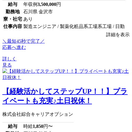
給与
年収例
3,500,000
円
勤務地
石川県 金沢市
寮・社宅
あり
仕事内容
製造エンジニア / 製薬化粧品系工場系工場 / 日勤
詳細を表示
＼最短45秒で完了／
応募へ進む
詳しく
見る
【経験活かしてステップUP！！】プラ
イベートも充実♪土日祝休！
株式会社綜合キャリアオプション
給与
時給
1,850
円〜