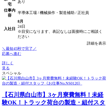
あり
宅
仕事内
半導体工場 / 機械操作・製造補助 / 正社員
容
8月
24日
入社日
※目安になります、表記なしは面接時にご相談く
ださい
詳細を表示
＼最短45秒で完了／
応募へ進む
詳しく
見る
スペシャル
【石川県白山市】3ヶ月寮費無料！未経
験OK！トラック荷台の製造・組付スタ