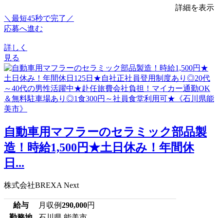
詳細を表示
＼最短45秒で完了／
応募へ進む
詳しく
見る
自動車用マフラーのセラミック部品製
造！時給1,500円★土日休み！年間休
日...
株式会社BREXA Next
給与
月収例
290,000
円
勤務地
石川県 能美市