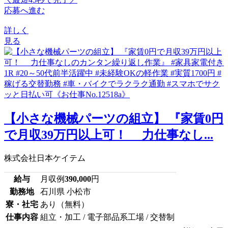
応募へ進む
詳しく
見る
【小さな機械パーツの組立】 『家賃0円
で月収39万円以上可！ 力仕事なし...
株式会社日本ケイテム
給与
月収例
390,000
円
勤務地
石川県 小松市
寮・社宅
あり（無料）
仕事内容
組立・加工 / 電子部品系工場 / 交替制