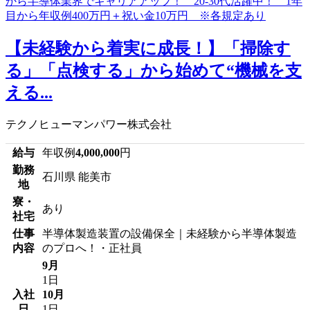
【未経験から着実に成長！】「掃除す
る」「点検する」から始めて“機械を支
える...
テクノヒューマンパワー株式会社
給与
年収例
4,000,000
円
勤務
石川県 能美市
地
寮・
あり
社宅
仕事
半導体製造装置の設備保全｜未経験から半導体製造
内容
のプロへ！・正社員
9月
1日
入社
10月
日
1日