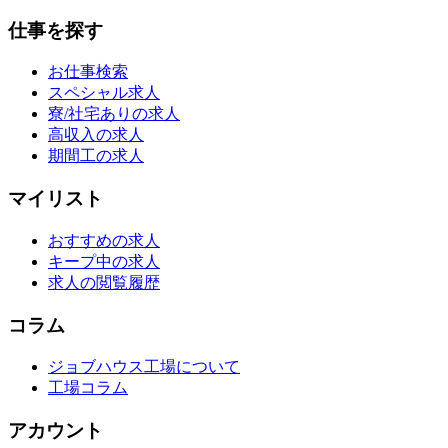
仕事を探す
お仕事検索
スペシャル求人
寮/社宅ありの求人
高収入の求人
期間工の求人
マイリスト
おすすめの求人
キープ中の求人
求人の閲覧履歴
コラム
ジョブハウス工場について
工場コラム
アカウント