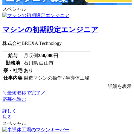
スペシャル
マシンの初期設定エンジニア
株式会社BREXA Technology
給与
月収例
250,000
円
勤務地
石川県 白山市
寮・社宅
あり
仕事内容
製造マシンの操作 / 半導体工場
詳細を表示
＼最短45秒で完了／
応募へ進む
詳しく
見る
スペシャル