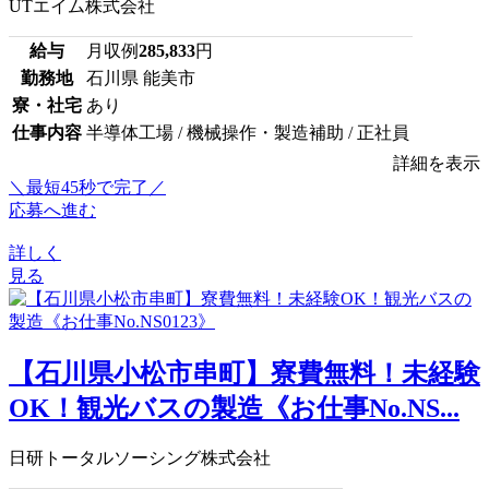
UTエイム株式会社
給与
月収例
285,833
円
勤務地
石川県 能美市
寮・社宅
あり
仕事内容
半導体工場 / 機械操作・製造補助 / 正社員
詳細を表示
＼最短45秒で完了／
応募へ進む
詳しく
見る
【石川県小松市串町】寮費無料！未経験
OK！観光バスの製造《お仕事No.NS...
日研トータルソーシング株式会社