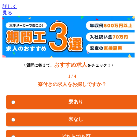
詳しく
見る
おすすめ求人
\ 質問に答えて、
をチェック！ /
1 / 4
寮付きの求人をお探しですか？
寮あり
寮なし
どちらでも可