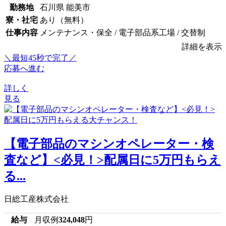
勤務地
石川県 能美市
寮・社宅
あり（無料）
仕事内容
メンテナンス・保全 / 電子部品系工場 / 交替制
詳細を表示
＼最短45秒で完了／
応募へ進む
詳しく
見る
【電子部品のマシンオペレーター・検
査など】<必見！>配属日に5万円もらえ
る...
日総工産株式会社
給与
月収例
324,048
円