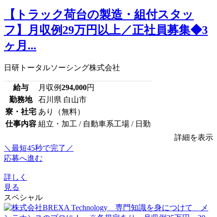
【トラック荷台の製造・組付スタッ
フ】月収例29万円以上／正社員募集◆3
ヶ月...
日研トータルソーシング株式会社
給与
月収例
294,000
円
勤務地
石川県 白山市
寮・社宅
あり（無料）
仕事内容
組立・加工 / 自動車系工場 / 日勤
詳細を表示
＼最短45秒で完了／
応募へ進む
詳しく
見る
スペシャル