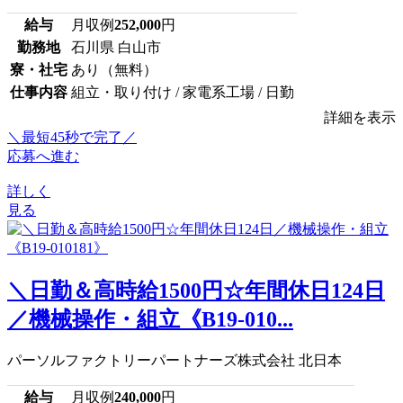
給与
月収例
252,000
円
勤務地
石川県 白山市
寮・社宅
あり（無料）
仕事内容
組立・取り付け / 家電系工場 / 日勤
詳細を表示
＼最短45秒で完了／
応募へ進む
詳しく
見る
＼日勤＆高時給1500円☆年間休日124日
／機械操作・組立《B19-010...
パーソルファクトリーパートナーズ株式会社 北日本
給与
月収例
240,000
円