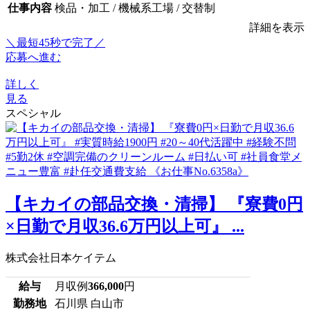
仕事内容
検品・加工 / 機械系工場 / 交替制
詳細を表示
＼最短45秒で完了／
応募へ進む
詳しく
見る
スペシャル
【キカイの部品交換・清掃】 『寮費0円
×日勤で月収36.6万円以上可』 ...
株式会社日本ケイテム
給与
月収例
366,000
円
勤務地
石川県 白山市