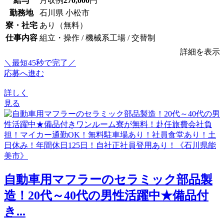
給与
月収例
270,000
円
勤務地
石川県 小松市
寮・社宅
あり（無料）
仕事内容
組立・操作 / 機械系工場 / 交替制
詳細を表示
＼最短45秒で完了／
応募へ進む
詳しく
見る
自動車用マフラーのセラミック部品製
造！20代～40代の男性活躍中★備品付
き...