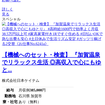
応募へ進む
詳しく
見る
スペシャル
【機械へのセット・検査】 『加賀温泉
でリラックス生活 ◎高収入で心にもゆ
と...
株式会社日本ケイテム
給与
月収例
385,000
円
勤務地
石川県 加賀市
寮・社宅
あり（無料）