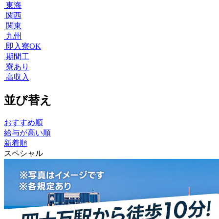
東海
関西
関東
九州
即入寮OK
期間工
寮あり
高収入
並び替え
おすすめ順
給与が高い順
新着順
スペシャル