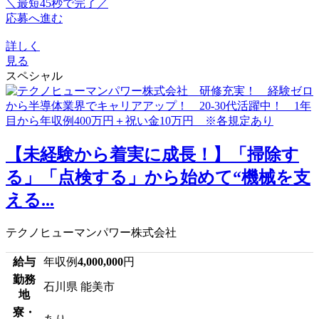
＼最短45秒で完了／
応募へ進む
詳しく
見る
スペシャル
【未経験から着実に成長！】「掃除す
る」「点検する」から始めて“機械を支
える...
テクノヒューマンパワー株式会社
給与
年収例
4,000,000
円
勤務
石川県 能美市
地
寮・