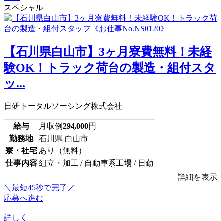
スペシャル
【石川県白山市】3ヶ月寮費無料！未経
験OK！トラック荷台の製造・組付スタ
ッ...
日研トータルソーシング株式会社
給与
月収例
294,000
円
勤務地
石川県 白山市
寮・社宅
あり（無料）
仕事内容
組立・加工 / 自動車系工場 / 日勤
詳細を表示
＼最短45秒で完了／
応募へ進む
詳しく