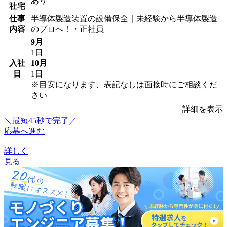
あり
社宅
仕事
半導体製造装置の設備保全｜未経験から半導体製造
内容
のプロへ！・正社員
9月
1日
入社
10月
日
1日
※目安になります、表記なしは面接時にご相談くだ
さい
詳細を表示
＼最短45秒で完了／
応募へ進む
詳しく
見る