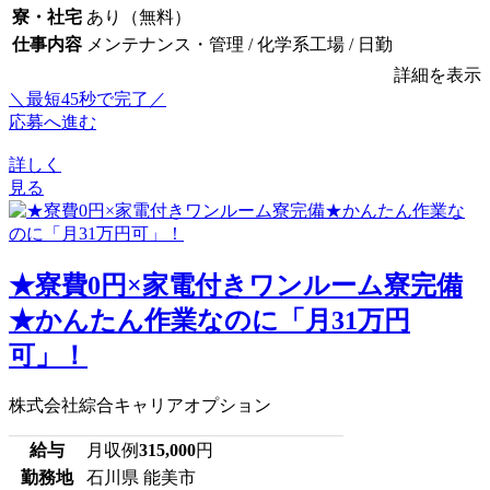
寮・社宅
あり（無料）
仕事内容
メンテナンス・管理 / 化学系工場 / 日勤
詳細を表示
＼最短45秒で完了／
応募へ進む
詳しく
見る
★寮費0円×家電付きワンルーム寮完備
★かんたん作業なのに「月31万円
可」！
株式会社綜合キャリアオプション
給与
月収例
315,000
円
勤務地
石川県 能美市