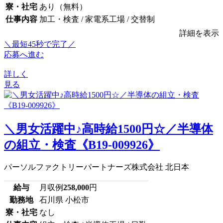
寮・社宅
あり（無料）
仕事内容
加工・検査 / 家電系工場 / 交替制
詳細を表示
＼最短45秒で完了／
応募へ進む
詳しく
見る
＼男女活躍中♪高時給1500円☆／半導体
の組立・検査《B19-009926》
パーソルファクトリーパートナーズ株式会社 北日本
給与
月収例
258,000
円
勤務地
石川県 小松市
寮・社宅
なし