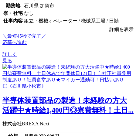
勤務地
石川県 加賀市
寮・社宅
なし
仕事内容
組立・機械オペレーター / 機械系工場 / 日勤
詳細を表示
＼最短45秒で完了／
応募へ進む
詳しく
見る
半導体装置部品の製造！未経験の方大
活躍中★時給1,400円◎寮費無料！土日...
株式会社BREXA Next