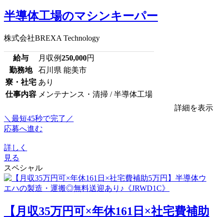
半導体工場のマシンキーパー
株式会社BREXA Technology
給与
月収例
250,000
円
勤務地
石川県 能美市
寮・社宅
あり
仕事内容
メンテナンス・清掃 / 半導体工場
詳細を表示
＼最短45秒で完了／
応募へ進む
詳しく
見る
スペシャル
【月収35万円可×年休161日×社宅費補助