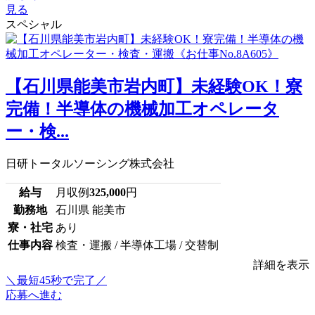
見る
スペシャル
【石川県能美市岩内町】未経験OK！寮
完備！半導体の機械加工オペレータ
ー・検...
日研トータルソーシング株式会社
給与
月収例
325,000
円
勤務地
石川県 能美市
寮・社宅
あり
仕事内容
検査・運搬 / 半導体工場 / 交替制
詳細を表示
＼最短45秒で完了／
応募へ進む