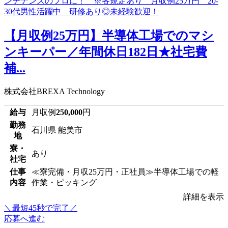
【月収例25万円】半導体工場でのマシ
ンキーパー／年間休日182日★社宅費
補...
株式会社BREXA Technology
給与
月収例
250,000
円
勤務
石川県 能美市
地
寮・
あり
社宅
仕事
≪寮完備・月収25万円・正社員≫半導体工場での軽
内容
作業・ピッキング
詳細を表示
＼最短45秒で完了／
応募へ進む