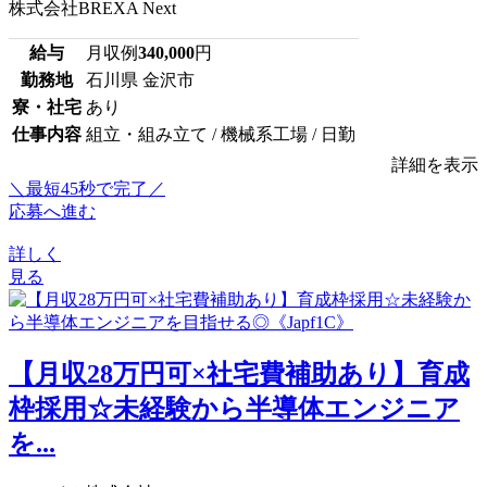
株式会社BREXA Next
給与
月収例
340,000
円
勤務地
石川県 金沢市
寮・社宅
あり
仕事内容
組立・組み立て / 機械系工場 / 日勤
詳細を表示
＼最短45秒で完了／
応募へ進む
詳しく
見る
【月収28万円可×社宅費補助あり】育成
枠採用☆未経験から半導体エンジニア
を...