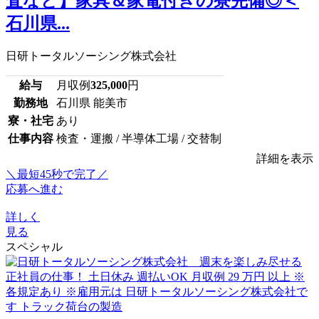
査など】家具＆家電付きの寮完備◎＜
石川県...
日研トータルソーシング株式会社
給与
月収例
325,000
円
勤務地
石川県 能美市
寮・社宅
あり
仕事内容
検査・運搬 / 半導体工場 / 交替制
詳細を表示
＼最短45秒で完了／
応募へ進む
詳しく
見る
スペシャル