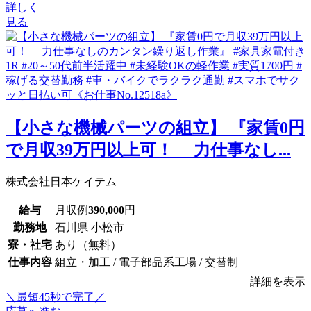
詳しく
見る
【小さな機械パーツの組立】 『家賃0円
で月収39万円以上可！ 力仕事なし...
株式会社日本ケイテム
給与
月収例
390,000
円
勤務地
石川県 小松市
寮・社宅
あり（無料）
仕事内容
組立・加工 / 電子部品系工場 / 交替制
詳細を表示
＼最短45秒で完了／