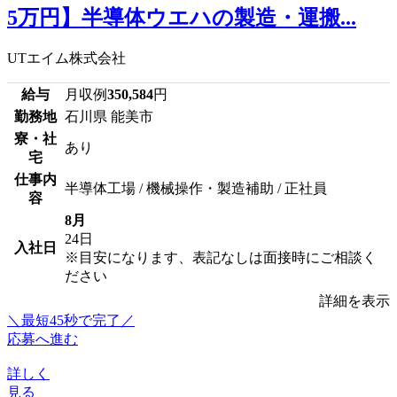
5万円】半導体ウエハの製造・運搬...
UTエイム株式会社
給与
月収例
350,584
円
勤務地
石川県 能美市
寮・社
あり
宅
仕事内
半導体工場 / 機械操作・製造補助 / 正社員
容
8月
24日
入社日
※目安になります、表記なしは面接時にご相談く
ださい
詳細を表示
＼最短45秒で完了／
応募へ進む
詳しく
見る