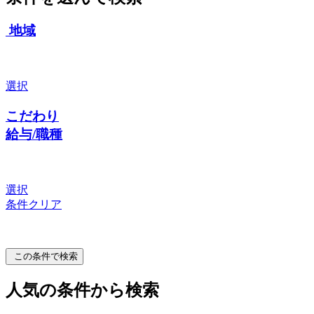
地域
選択
こだわり
給与/職種
選択
条件クリア
この条件で検索
人気の条件から検索