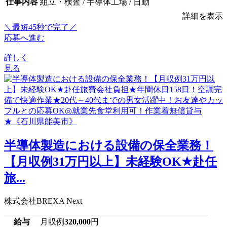
仕事内容
組立・検査 / 半導体工場 / 日勤
詳細を表示
＼最短45秒で完了／
応募へ進む
詳しく
見る
半導体製造における設備の保全業務！
【月収例31万円以上】未経験OK★赴任
旅...
株式会社BREXA Next
給与
月収例
320,000
円