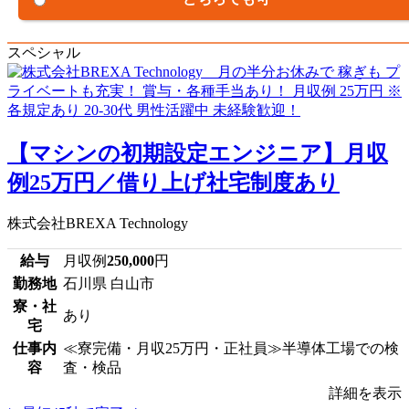
スペシャル
【マシンの初期設定エンジニア】月収
例25万円／借り上げ社宅制度あり
株式会社BREXA Technology
給与
月収例
250,000
円
勤務地
石川県 白山市
寮・社
あり
宅
仕事内
≪寮完備・月収25万円・正社員≫半導体工場での検
容
査・検品
詳細を表示