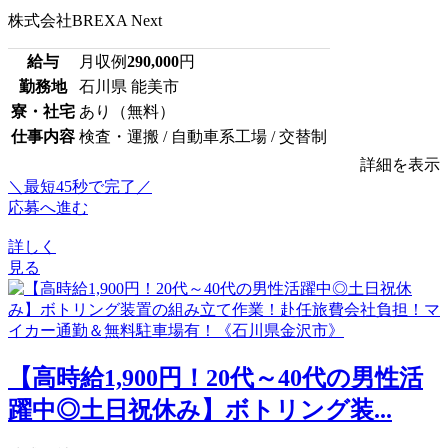
株式会社BREXA Next
給与
月収例
290,000
円
勤務地
石川県 能美市
寮・社宅
あり（無料）
仕事内容
検査・運搬 / 自動車系工場 / 交替制
詳細を表示
＼最短45秒で完了／
応募へ進む
詳しく
見る
【高時給1,900円！20代～40代の男性活
躍中◎土日祝休み】ボトリング装...