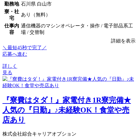
勤務地
石川県 白山市
寮・社
あり（無料）
宅
仕事内
通信機器のマシンオペレータ・操作 / 電子部品系工
容
場 / 交替制
詳細を表示
＼最短45秒で完了／
応募へ進む
詳しく
見る
『寮費はタダ！』家電付き1R寮完備★
人気の『日勤』♪未経験OK！食堂や売
店あり
株式会社綜合キャリアオプション