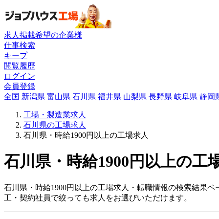
求人掲載希望の企業様
仕事検索
キープ
閲覧履歴
ログイン
会員登録
全国
新潟県
富山県
石川県
福井県
山梨県
長野県
岐阜県
静岡
工場・製造業求人
石川県の工場求人
石川県・時給1900円以上の工場求人
石川県・時給1900円以上の工
石川県・時給1900円以上の工場求人・転職情報の検索結果ペ
工・契約社員で絞っても求人をお選びいただけます。