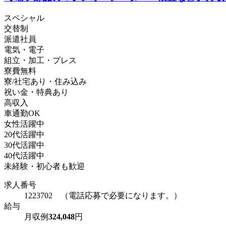
スペシャル
交替制
派遣社員
電気・電子
組立・加工・プレス
寮費無料
寮/社宅あり・住み込み
祝い金・特典あり
高収入
車通勤OK
女性活躍中
20代活躍中
30代活躍中
40代活躍中
未経験・初心者も歓迎
求人番号
1223702 （電話応募で必要になります。）
給与
月収例
324,048
円