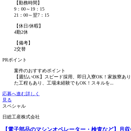
【勤務時間】
9：00～19：15
21：00～翌7：15
【休日/休暇】
4勤2休
【備考】
2交替
PRポイント
案件のおすすめポイント
【週払いOK】スピード採用、即日入寮OK！家族寮あ
た工程もあり、工場未経験でもOK！スキルを...
応募へ進む
詳しく
見る
スペシャル
日総工産株式会社
【電子部品のマシンオペレーター・検査など】月収例