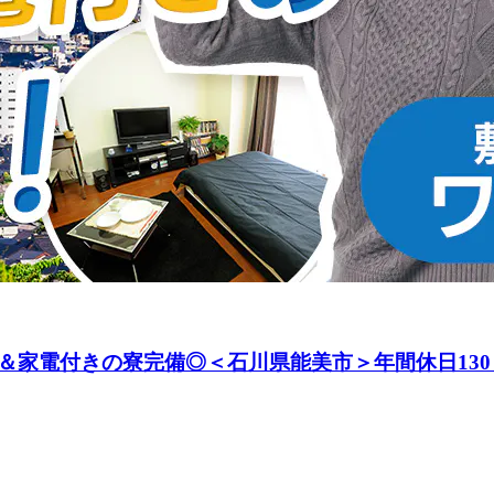
＆家電付きの寮完備◎＜石川県能美市＞年間休日130