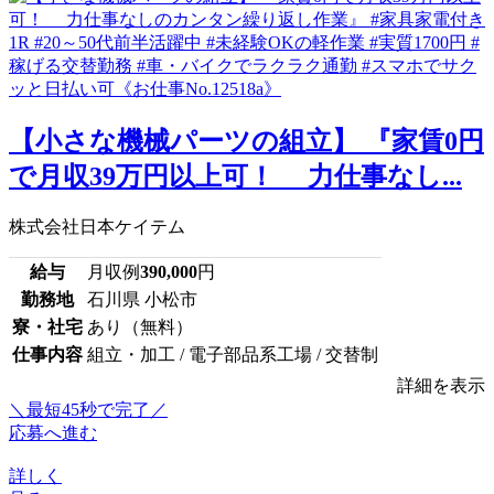
【小さな機械パーツの組立】 『家賃0円
で月収39万円以上可！ 力仕事なし...
株式会社日本ケイテム
給与
月収例
390,000
円
勤務地
石川県 小松市
寮・社宅
あり（無料）
仕事内容
組立・加工 / 電子部品系工場 / 交替制
詳細を表示
＼最短45秒で完了／
応募へ進む
詳しく