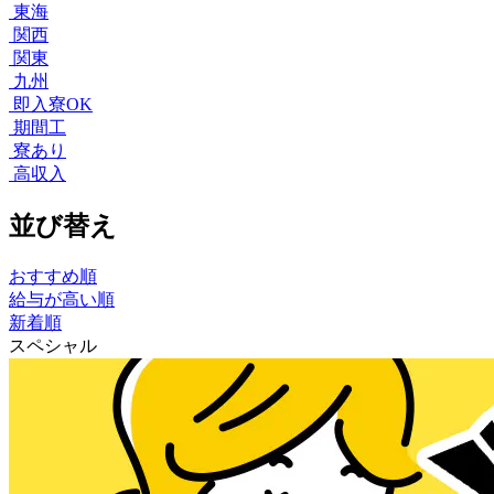
東海
関西
関東
九州
即入寮OK
期間工
寮あり
高収入
並び替え
おすすめ順
給与が高い順
新着順
スペシャル