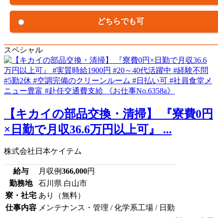
どちらでも可
スペシャル
【キカイの部品交換・清掃】 『寮費0円
×日勤で月収36.6万円以上可』 ...
株式会社日本ケイテム
給与
月収例
366,000
円
勤務地
石川県 白山市
寮・社宅
あり（無料）
仕事内容
メンテナンス・管理 / 化学系工場 / 日勤