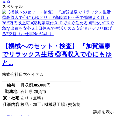
見る
スペシャル
【機械へのセット・検査】 『加賀温泉
でリラックス生活 ◎高収入で心にもゆ
と...
株式会社日本ケイテム
給与
月収例
385,000
円
勤務地
石川県 加賀市
寮・社宅
あり（無料）
仕事内容
検品・加工 / 機械系工場 / 交替制
詳細を表示