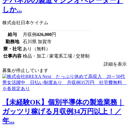
チパネルの製造マシンオペレーター】
しか...
株式会社日本ケイテム
給与
月収例
426,000
円
勤務地
石川県 加賀市
寮・社宅
あり（無料）
仕事内容
検品・加工 / 家電系工場 / 交替制
詳細を表示
募集が停止しています
【未経験OK】個別半導体の製造業務｜
ガッツリ稼げる月収例34万円以上！／
年...