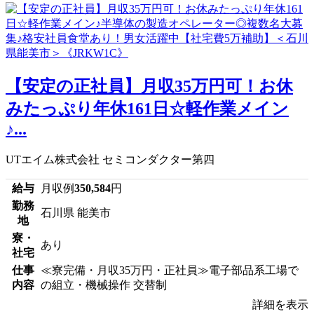
【安定の正社員】月収35万円可！お休
みたっぷり年休161日☆軽作業メイン
♪...
UTエイム株式会社 セミコンダクター第四
給与
月収例
350,584
円
勤務
石川県 能美市
地
寮・
あり
社宅
仕事
≪寮完備・月収35万円・正社員≫電子部品系工場で
内容
の組立・機械操作 交替制
詳細を表示