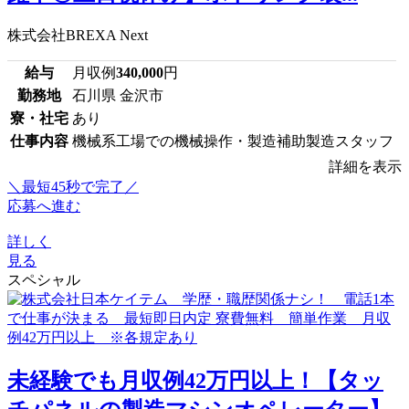
株式会社BREXA Next
給与
月収例
340,000
円
勤務地
石川県 金沢市
寮・社宅
あり
仕事内容
機械系工場での機械操作・製造補助製造スタッフ
詳細を表示
＼最短45秒で完了／
応募へ進む
詳しく
見る
スペシャル
未経験でも月収例42万円以上！【タッ