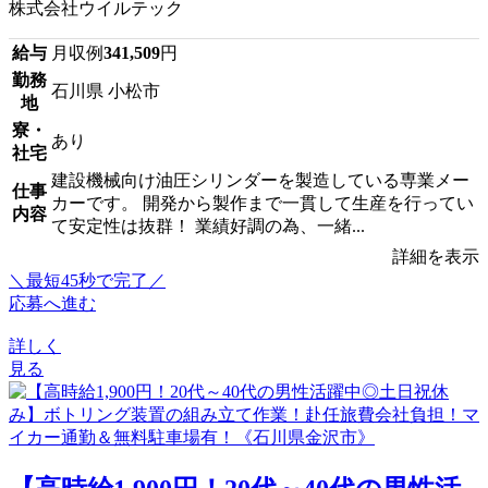
株式会社ウイルテック
給与
月収例
341,509
円
勤務
石川県 小松市
地
寮・
あり
社宅
建設機械向け油圧シリンダーを製造している専業メー
仕事
カーです。 開発から製作まで一貫して生産を行ってい
内容
て安定性は抜群！ 業績好調の為、一緒...
詳細を表示
＼最短45秒で完了／
応募へ進む
詳しく
見る