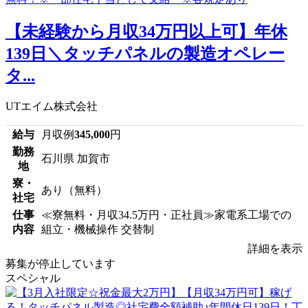
【未経験から月収34万円以上可】年休
139日＼タッチパネルの製造オペレー
タ...
UTエイム株式会社
給与
月収例
345,000
円
勤務
石川県 加賀市
地
寮・
あり（無料）
社宅
仕事
≪寮無料・月収34.5万円・正社員≫家電系工場での
内容
組立・機械操作 交替制
詳細を表示
募集が停止しています
スペシャル