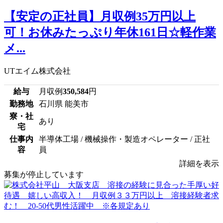
【安定の正社員】月収例35万円以上
可！お休みたっぷり年休161日☆軽作業
メ...
UTエイム株式会社
給与
月収例
350,584
円
勤務地
石川県 能美市
寮・社
あり
宅
仕事内
半導体工場 / 機械操作・製造オペレーター / 正社
容
員
詳細を表示
募集が停止しています