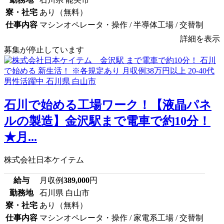
寮・社宅
あり（無料）
仕事内容
マシンオペレータ・操作 / 半導体工場 / 交替制
詳細を表示
募集が停止しています
石川で始める工場ワーク！【液晶パネ
ルの製造】金沢駅まで電車で約10分！
★月...
株式会社日本ケイテム
給与
月収例
389,000
円
勤務地
石川県 白山市
寮・社宅
あり（無料）
仕事内容
マシンオペレータ・操作 / 家電系工場 / 交替制