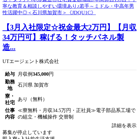
【3月入社限定☆祝金最大2万円】【月収
34万円可】稼げる！タッチパネル製
造...
UTエージェント株式会社
給与
月収例
345,000
円
勤務
石川県 加賀市
地
寮・
あり（無料）
社宅
仕事
≪寮無料・月収34.5万円・正社員≫電子部品系工場で
内容
の組立・機械操作 交替制
詳細を表示
募集が停止しています
即入寮+入社前生活支援