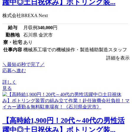
躍中◎土日祝休み】ボトリング装...
株式会社BREXA Next
給与
月収例
340,000
円
勤務地
石川県 金沢市
寮・社宅
あり
仕事内容
機械系工場での機械操作・製造補助製造スタッフ
詳細を表示
＼最短45秒で完了／
応募へ進む
詳しく
見る
【高時給1,900円！20代～40代の男性活
躍中◎土日祝休み】ボトリング装...