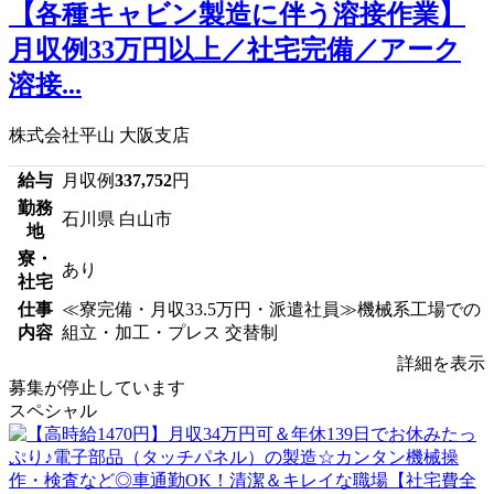
【各種キャビン製造に伴う溶接作業】
月収例33万円以上／社宅完備／アーク
溶接...
株式会社平山 大阪支店
給与
月収例
337,752
円
勤務
石川県 白山市
地
寮・
あり
社宅
仕事
≪寮完備・月収33.5万円・派遣社員≫機械系工場での
内容
組立・加工・プレス 交替制
詳細を表示
募集が停止しています
スペシャル