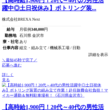
【高時給1,900円！20代～40代の男性活
躍中◎土日祝休み】ボトリング装...
株式会社BREXA Next
給与
月収例
340,000
円
勤務地
石川県 金沢市
寮・社宅
あり
仕事内容
組立・組み立て / 機械系工場 / 日勤
詳細を表示
＼最短45秒で完了／
応募へ進む
詳しく
見る
【高時給1,900円！20代～40代の男性活