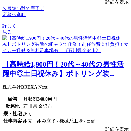
詳細を表示
＼最短45秒で完了／
応募へ進む
詳しく
見る
【高時給1,900円！20代～40代の男性活
躍中◎土日祝休み】ボトリング装...
株式会社BREXA Next
給与
月収例
340,000
円
勤務地
石川県 金沢市
寮・社宅
あり
仕事内容
組立・組み立て / 機械系工場 / 日勤
詳細を表示