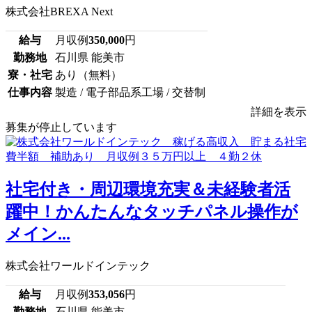
株式会社BREXA Next
給与
月収例
350,000
円
勤務地
石川県 能美市
寮・社宅
あり（無料）
仕事内容
製造 / 電子部品系工場 / 交替制
詳細を表示
募集が停止しています
社宅付き・周辺環境充実＆未経験者活
躍中！かんたんなタッチパネル操作が
メイン...
株式会社ワールドインテック
給与
月収例
353,056
円
勤務地
石川県 能美市