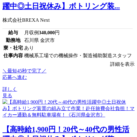
躍中◎土日祝休み】ボトリング装...
株式会社BREXA Next
給与
月収例
340,000
円
勤務地
石川県 金沢市
寮・社宅
あり
仕事内容
機械系工場での機械操作・製造補助製造スタッフ
詳細を表示
＼最短45秒で完了／
応募へ進む
詳しく
見る
【高時給1,900円！20代～40代の男性活