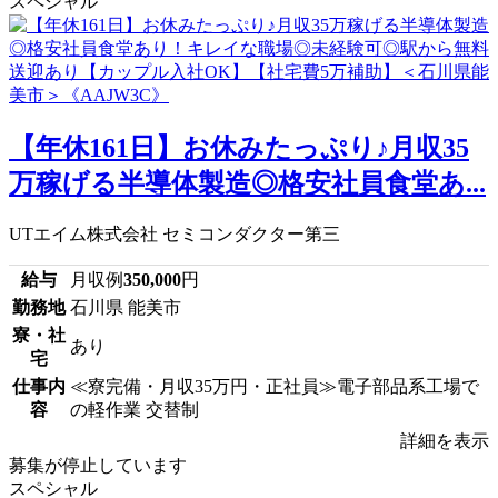
スペシャル
【年休161日】お休みたっぷり♪月収35
万稼げる半導体製造◎格安社員食堂あ...
UTエイム株式会社 セミコンダクター第三
給与
月収例
350,000
円
勤務地
石川県 能美市
寮・社
あり
宅
仕事内
≪寮完備・月収35万円・正社員≫電子部品系工場で
容
の軽作業 交替制
詳細を表示
募集が停止しています
スペシャル