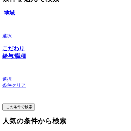
地域
選択
こだわり
給与/職種
選択
条件クリア
この条件で検索
人気の条件から検索