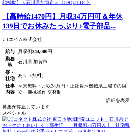
【高時給1470円】月収34万円可＆年休
139日でお休みたっぷり♪電子部品...
UTエイム株式会社
給与
月収例
344,000
円
勤務
石川県 加賀市
地
寮・
あり（無料）
社宅
仕事
≪寮無料・月収34万円・正社員≫機械系工場での組
内容
立・機械操作 交替制
詳細を表示
募集が停止しています
スペシャル