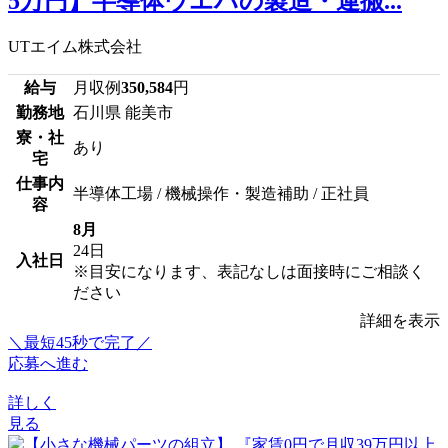
5万円】半導体ウエハの製造・運搬...
UTエイム株式会社
給与
月収例
350,584
円
勤務地
石川県 能美市
寮・社
あり
宅
仕事内
半導体工場 / 機械操作・製造補助 / 正社員
容
8月
24日
入社日
※目安になります、表記なしは面接時にご相談く
ださい
詳細を表示
＼最短45秒で完了／
応募へ進む
詳しく
見る