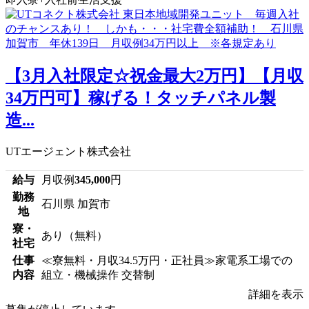
【3月入社限定☆祝金最大2万円】【月収
34万円可】稼げる！タッチパネル製
造...
UTエージェント株式会社
給与
月収例
345,000
円
勤務
石川県 加賀市
地
寮・
あり（無料）
社宅
仕事
≪寮無料・月収34.5万円・正社員≫家電系工場での
内容
組立・機械操作 交替制
詳細を表示