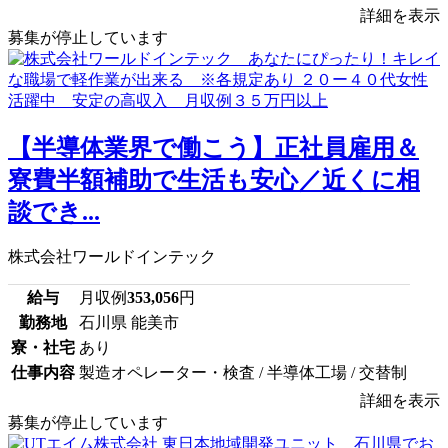
詳細を表示
募集が停止しています
【半導体業界で働こう】正社員雇用＆
寮費半額補助で生活も安心／近くに相
談でき...
株式会社ワールドインテック
給与
月収例
353,056
円
勤務地
石川県 能美市
寮・社宅
あり
仕事内容
製造オペレーター・検査 / 半導体工場 / 交替制
詳細を表示
募集が停止しています