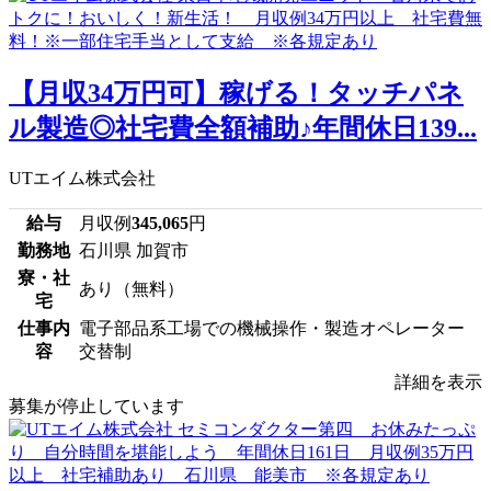
【月収34万円可】稼げる！タッチパネ
ル製造◎社宅費全額補助♪年間休日139...
UTエイム株式会社
給与
月収例
345,065
円
勤務地
石川県 加賀市
寮・社
あり（無料）
宅
仕事内
電子部品系工場での機械操作・製造オペレーター
容
交替制
詳細を表示
募集が停止しています