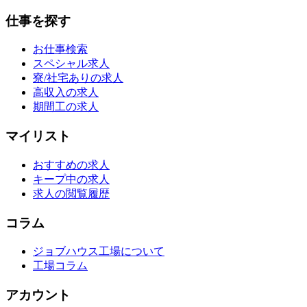
仕事を探す
お仕事検索
スペシャル求人
寮/社宅ありの求人
高収入の求人
期間工の求人
マイリスト
おすすめの求人
キープ中の求人
求人の閲覧履歴
コラム
ジョブハウス工場について
工場コラム
アカウント