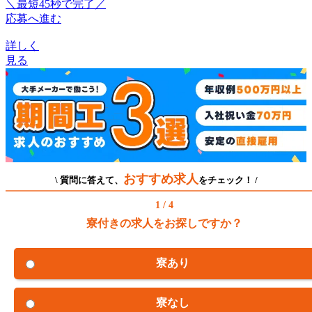
＼最短45秒で完了／
応募へ進む
詳しく
見る
おすすめ求人
\ 質問に答えて、
をチェック！ /
1 / 4
寮付きの求人をお探しですか？
寮あり
寮なし