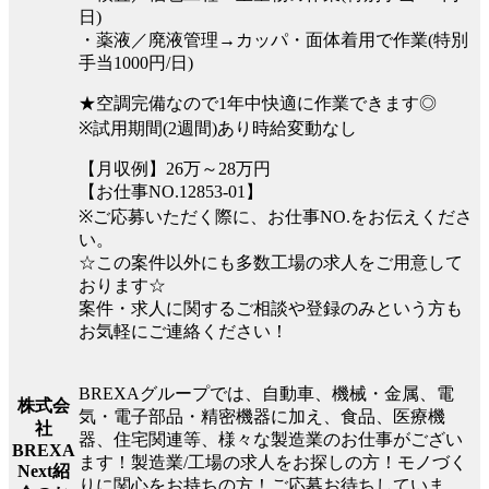
日)
・薬液／廃液管理→カッパ・面体着用で作業(特別
手当1000円/日)
★空調完備なので1年中快適に作業できます◎
※試用期間(2週間)あり時給変動なし
【月収例】26万～28万円
【お仕事NO.12853-01】
※ご応募いただく際に、お仕事NO.をお伝えくださ
い。
☆この案件以外にも多数工場の求人をご用意して
おります☆
案件・求人に関するご相談や登録のみという方も
お気軽にご連絡ください！
BREXAグループでは、自動車、機械・金属、電
株式会
気・電子部品・精密機器に加え、食品、医療機
社
器、住宅関連等、様々な製造業のお仕事がござい
BREXA
ます！製造業/工場の求人をお探しの方！モノづく
Next紹
りに関心をお持ちの方！ご応募お待ちしていま