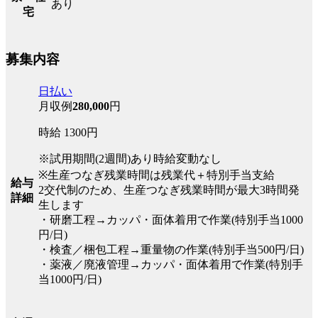
あり
宅
募集内容
日払い
月収例
280,000
円
時給 1300円
※試用期間(2週間)あり時給変動なし
※生産つなぎ残業時間は残業代＋特別手当支給
給与
2交代制のため、生産つなぎ残業時間が最大3時間発
詳細
生します
・研磨工程→カッパ・面体着用で作業(特別手当1000
円/日)
・検査／梱包工程→重量物の作業(特別手当500円/日)
・薬液／廃液管理→カッパ・面体着用で作業(特別手
当1000円/日)