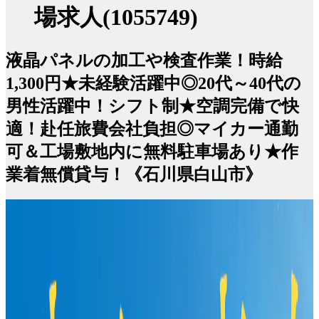
場求人(1055749)
液晶パネルの加工や検査作業！時給
1,300円★未経験活躍中◎20代～40代の
男性活躍中！シフト制★空調完備で快
適！赴任旅費会社負担◎マイカー通勤
可＆工場敷地内に無料駐車場あり★作
業着無償貸与！《石川県白山市》