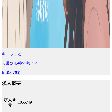
キープする
＼最短45秒で完了／
応募へ進む
求人概要
求人番
1055749
号