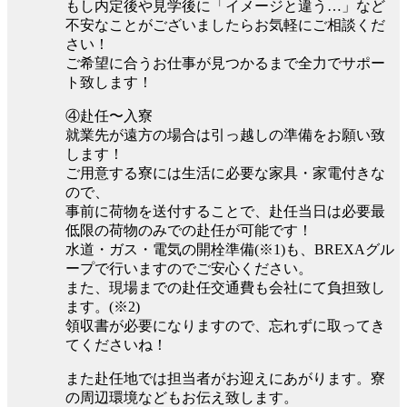
もし内定後や見学後に「イメージと違う…」など
不安なことがございましたらお気軽にご相談くだ
さい！
ご希望に合うお仕事が見つかるまで全力でサポー
ト致します！
④赴任〜入寮
就業先が遠方の場合は引っ越しの準備をお願い致
します！
ご用意する寮には生活に必要な家具・家電付きな
ので、
事前に荷物を送付することで、赴任当日は必要最
低限の荷物のみでの赴任が可能です！
水道・ガス・電気の開栓準備(※1)も、BREXAグル
ープで行いますのでご安心ください。
また、現場までの赴任交通費も会社にて負担致し
ます。(※2)
領収書が必要になりますので、忘れずに取ってき
てくださいね！
また赴任地では担当者がお迎えにあがります。寮
の周辺環境などもお伝え致します。