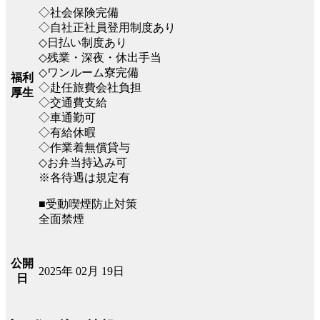
◇社会保険完備
◇自社正社員登用制度あり
◇日払い制度あり
◇残業・深夜・休出手当
◇ワンルーム寮完備
福利
◇赴任旅費会社負担
厚生
◇交通費支給
◇車通勤可
◇有給休暇
◇作業着無償貸与
◇お弁当持込み可
※各待遇は規定有
■受動喫煙防止対策
全面禁煙
公開
2025年 02月 19日
日