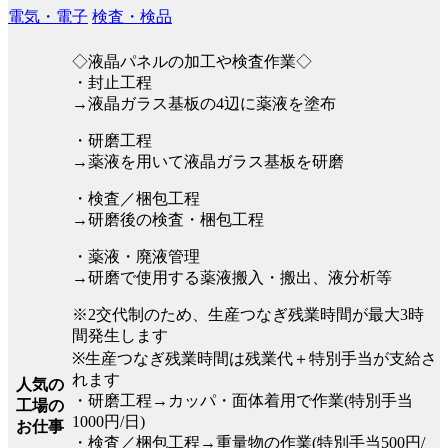
電気・電子
検査・検品
◇液晶パネルの加工や検査作業◇
・封止工程
→液晶ガラス基板の4辺に薬液を塗布
・研磨工程
→薬液を用いて液晶ガラス基板を研磨
・検査／梱包工程
→研磨後の検査・梱包工程
・薬液・廃液管理
→研磨で使用する薬液搬入・搬出、液分析等
※2交代制のため、生産つなぎ残業時間が最大3時
間発生します
※生産つなぎ残業時間は残業代＋特別手当が支給さ
れます
人気の
・研磨工程→カッパ・面体着用で作業(特別手当
工場の
1000円/日)
お仕事
・検査／梱包工程→重量物の作業(特別手当500円/