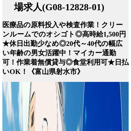
場求人(G08-12828-01)
医療品の原料投入や検査作業！クリー
ンルームでのオシゴト◎高時給1,500円
★休日出勤少なめ◎20代～40代の幅広
い年齢の男女活躍中！マイカー通勤
可！作業着無償貸与◎食堂利用可★日払
いOK！《富山県射水市》