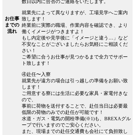
数日以内に合否のご連絡をいたします。
就業先によって異なりますが、工場見学へご案内
お仕事
致します！
までの
終業前に実際の職場、作業内容を確認でき、より
流れ
働くイメージがつきますよ！
もし内定後や見学後に「イメージと違う…」など
不安なことがございましたらお気軽にご相談くだ
さい！
ご希望に合うお仕事が見つかるまで全力でサポー
ト致します！
④赴任〜入寮
就業先が遠方の場合は引っ越しの準備をお願い致
します！
ご用意する寮には生活に必要な家具・家電付きな
ので、
事前に荷物を送付することで、赴任当日は必要最
低限の荷物のみでの赴任が可能です！
水道・ガス・電気の開栓準備(※1)も、BREXAグル
ープで行いますのでご安心ください。
また、現場までの赴任交通費も会社にて負担致し