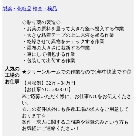
製薬・化粧品
検査・検品
◇貼り薬の製造◇
・お薬の原料を量って大きな釜へ投入する作業
・大きな粘着テープの上に原液を塗る作業
・乾燥させて異物をチェックする作業
・湿布の大きさに裁断する作業
・束にして梱包する作業
・包装して出荷する作業
人気の
★クリーンルームでの作業なので1年中快適です◎
工場の
お仕事
【月収例】32万～34万円
【お仕事NO.12828-01】
※ご応募いただく際に、お仕事NO.をお伝えくださ
い。
☆この案件以外にも多数工場の求人をご用意して
おります☆
案件・求人に関するご相談や登録のみという方も
お気軽にご連絡ください！