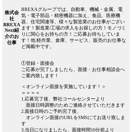
BREXAグループでは、自動車、機械・金属、電
株式会
気・電子部品・精密機器に加え、食品、医療機
社
器、住宅関連等、様々な製造業のお仕事がござい
BREXA
ます！製造業/工場の求人をお探しの方！モノづく
Next紹
りに関心をお持ちの方！ご応募お待ちしていま
介のお
す！他.軽作業、倉庫、サービス、販売のお仕事な
仕事
ど掲載中です。
①登録・面接会
ご応募が完了しましたら、面接・お仕事相談会へ
ご案内致します！
＜オンライン面接を実施しています！＞
＝＝＝＝
1.応募完了後、弊社コールセンターより
面接日時調整のためご連絡させていただきます
2.面接日時のご予約完了後、
オンライン面接のURLをSMSにてお送り致しま
す
3.当日になりましたら、面接時間10分前より