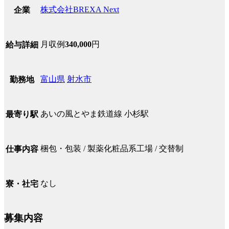
株式会社BREXA Next
企業
月収例
340,000
円
給与詳細
富山県
射水市
勤務地
あいの風とやま鉄道線 小杉駅
最寄り駅
梱包・包装 / 製薬化粧品系工場 / 交替制
仕事内容
なし
寮・社宅
募集内容