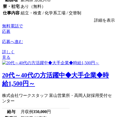
寮・社宅
あり（無料）
仕事内容
組立・検査 / 化学系工場 / 交替制
詳細を表示
無料電話で
応募
応募へ進む
詳しく
見る
20代～40代の方活躍中◆大手企業◆時
給1,500円～
株式会社ワークスタッフ 富山営業所・高岡人財採用受付セ
ンター
給与
月収例
350,000
円