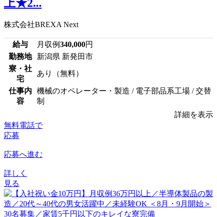
上★2...
株式会社BREXA Next
給与
月収例
340,000
円
勤務地
新潟県 新発田市
寮・社
あり（無料）
宅
仕事内
機械のオペレーター・製造 / 電子部品系工場 / 交替
容
制
詳細を表示
無料電話で
応募
応募へ進む
詳しく
見る