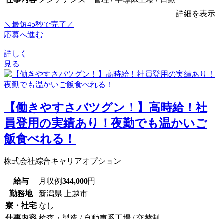
詳細を表示
＼最短45秒で完了／
応募へ進む
詳しく
見る
【働きやすさバツグン！】高時給！社
員登用の実績あり！夜勤でも温かいご
飯食べれる！
株式会社綜合キャリアオプション
給与
月収例
344,000
円
勤務地
新潟県 上越市
寮・社宅
なし
仕事内容
検査・製造 / 自動車系工場 / 交替制