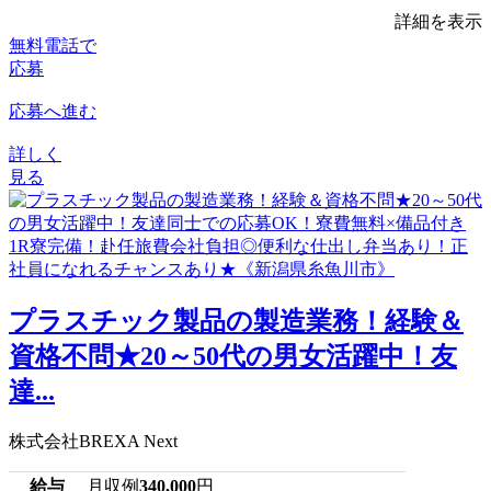
詳細を表示
無料電話で
応募
応募へ進む
詳しく
見る
プラスチック製品の製造業務！経験＆
資格不問★20～50代の男女活躍中！友
達...
株式会社BREXA Next
給与
月収例
340,000
円