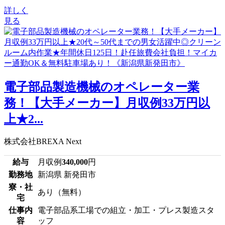
詳しく
見る
電子部品製造機械のオペレーター業
務！【大手メーカー】月収例33万円以
上★2...
株式会社BREXA Next
給与
月収例
340,000
円
勤務地
新潟県 新発田市
寮・社
あり（無料）
宅
仕事内
電子部品系工場での組立・加工・プレス製造スタ
容
ッフ