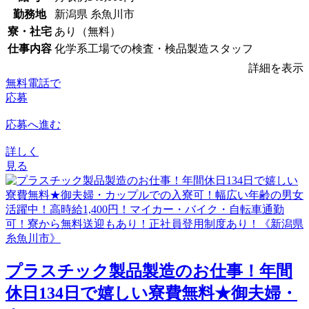
勤務地
新潟県 糸魚川市
寮・社宅
あり（無料）
仕事内容
化学系工場での検査・検品製造スタッフ
詳細を表示
無料電話で
応募
応募へ進む
詳しく
見る
プラスチック製品製造のお仕事！年間
休日134日で嬉しい寮費無料★御夫婦・