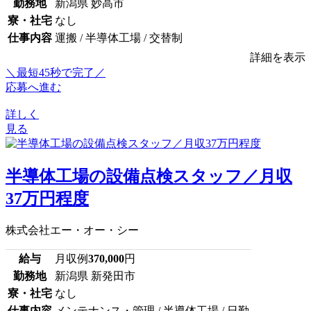
勤務地
新潟県 妙高市
寮・社宅
なし
仕事内容
運搬 / 半導体工場 / 交替制
詳細を表示
＼最短45秒で完了／
応募へ進む
詳しく
見る
半導体工場の設備点検スタッフ／月収
37万円程度
株式会社エー・オー・シー
給与
月収例
370,000
円
勤務地
新潟県 新発田市
寮・社宅
なし
仕事内容
メンテナンス・管理 / 半導体工場 / 日勤