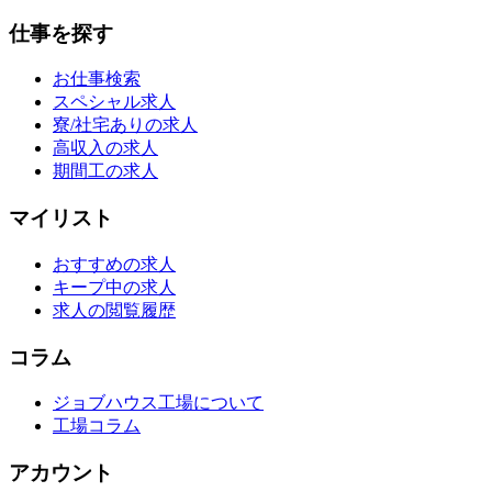
仕事を探す
お仕事検索
スペシャル求人
寮/社宅ありの求人
高収入の求人
期間工の求人
マイリスト
おすすめの求人
キープ中の求人
求人の閲覧履歴
コラム
ジョブハウス工場について
工場コラム
アカウント