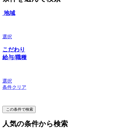
地域
選択
こだわり
給与/職種
選択
条件クリア
この条件で検索
人気の条件から検索