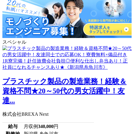
スペシャル
プラスチック製品の製造業務！経験＆
資格不問★20～50代の男女活躍中！友
達...
株式会社BREXA Next
給与
月収例
340,000
円
勤務地
新潟県 糸魚川市