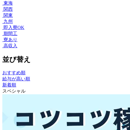
東海
関西
関東
九州
即入寮OK
期間工
寮あり
高収入
並び替え
おすすめ順
給与が高い順
新着順
スペシャル