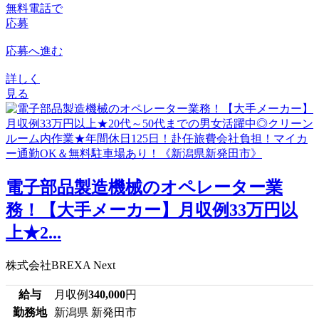
無料電話で
応募
応募へ進む
詳しく
見る
電子部品製造機械のオペレーター業
務！【大手メーカー】月収例33万円以
上★2...
株式会社BREXA Next
給与
月収例
340,000
円
勤務地
新潟県 新発田市