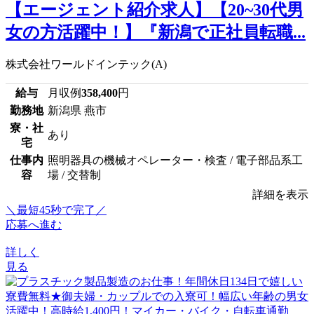
【エージェント紹介求人】【20~30代男
女の方活躍中！】『新潟で正社員転職...
株式会社ワールドインテック(A)
給与
月収例
358,400
円
勤務地
新潟県 燕市
寮・社
あり
宅
仕事内
照明器具の機械オペレーター・検査 / 電子部品系工
容
場 / 交替制
詳細を表示
＼最短45秒で完了／
応募へ進む
詳しく
見る