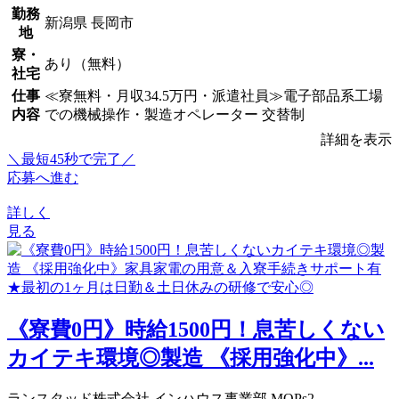
勤務
新潟県 長岡市
地
寮・
あり（無料）
社宅
仕事
≪寮無料・月収34.5万円・派遣社員≫電子部品系工場
内容
での機械操作・製造オペレーター 交替制
詳細を表示
＼最短45秒で完了／
応募へ進む
詳しく
見る
《寮費0円》時給1500円！息苦しくない
カイテキ環境◎製造 《採用強化中》...
ランスタッド株式会社 インハウス事業部 MOPs2