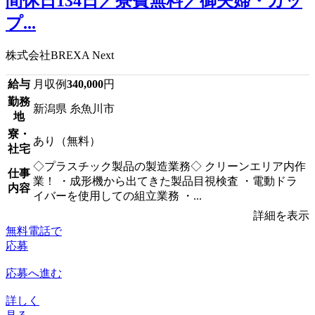
間休日134日／寮費無料／御夫婦・カッ
プ...
株式会社BREXA Next
給与
月収例
340,000
円
勤務
新潟県 糸魚川市
地
寮・
あり（無料）
社宅
◇プラスチック製品の製造業務◇ クリーンエリア内作
仕事
業！ ・成形機から出てきた製品目視検査 ・電動ドラ
内容
イバーを使用しての組立業務 ・...
詳細を表示
無料電話で
応募
応募へ進む
詳しく