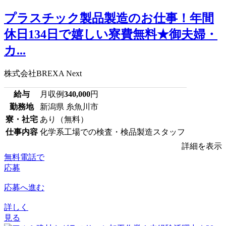
プラスチック製品製造のお仕事！年間
休日134日で嬉しい寮費無料★御夫婦・
カ...
株式会社BREXA Next
給与
月収例
340,000
円
勤務地
新潟県 糸魚川市
寮・社宅
あり（無料）
仕事内容
化学系工場での検査・検品製造スタッフ
詳細を表示
無料電話で
応募
応募へ進む
詳しく
見る