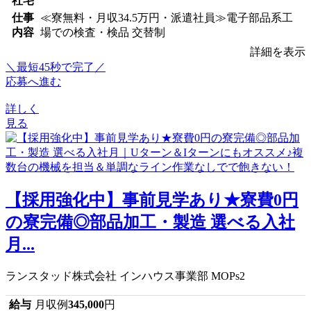
社宅
仕事
≪寮無料・月収34.5万円・派遣社員≫電子部品系工
内容
場での検査・検品 交替制
詳細を表示
＼最短45秒で完了／
応募へ進む
詳しく
見る
【採用強化中】事前見学あり★寮費0円
の寮完備◎部品加工・製造 選べる入社
月...
ランスタッド株式会社 インハウス事業部 MOPs2
給与
月収例
345,000
円