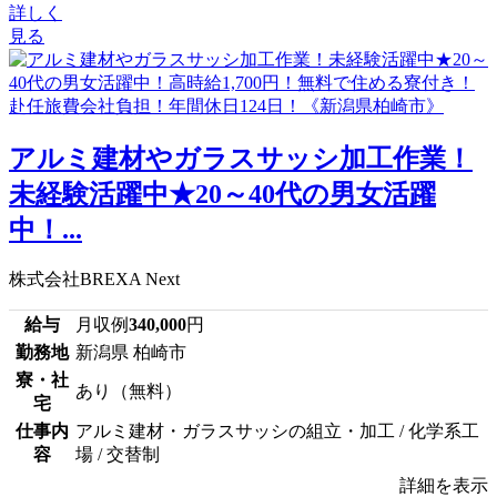
詳しく
見る
アルミ建材やガラスサッシ加工作業！
未経験活躍中★20～40代の男女活躍
中！...
株式会社BREXA Next
給与
月収例
340,000
円
勤務地
新潟県 柏崎市
寮・社
あり（無料）
宅
仕事内
アルミ建材・ガラスサッシの組立・加工 / 化学系工
容
場 / 交替制
詳細を表示