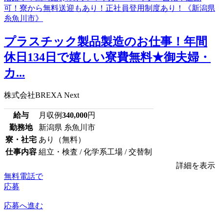
プラスチック製品製造のお仕事！年間
休日134日で嬉しい寮費無料★御夫婦・
カ...
株式会社BREXA Next
給与
月収例
340,000
円
勤務地
新潟県 糸魚川市
寮・社宅
あり（無料）
仕事内容
組立・検査 / 化学系工場 / 交替制
詳細を表示
無料電話で
応募
応募へ進む