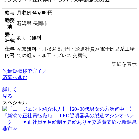
給与
月収例
345,000
円
勤務
新潟県 長岡市
地
寮・
あり（無料）
社宅
仕事
≪寮無料・月収34.5万円・派遣社員≫電子部品系工場
内容
での組立・加工・プレス 交替制
詳細を表示
＼最短45秒で完了／
応募へ進む
詳しく
見る
スペシャル