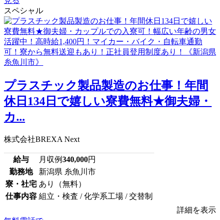
見る
スペシャル
プラスチック製品製造のお仕事！年間
休日134日で嬉しい寮費無料★御夫婦・
カ...
株式会社BREXA Next
給与
月収例
340,000
円
勤務地
新潟県 糸魚川市
寮・社宅
あり（無料）
仕事内容
組立・検査 / 化学系工場 / 交替制
詳細を表示