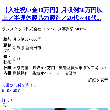
【入社祝い金10万円】月収例36万円以
上／半導体製品の製造／20代～40代...
ランスタッド株式会社 インハウス事業部 MOPs2
給与
月収例
367,000
円
勤務
新潟県 新発田市
地
寮・
あり
社宅
仕事
≪寮完備・月収36.5万円・派遣社員≫半導体工場での
内容
機械操作・製造オペレーター 交替制
詳細を表示
＼最短45秒で完了／
応募へ進む
詳しく
見る