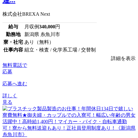
達...
株式会社BREXA Next
給与
月収例
340,000
円
勤務地
新潟県 糸魚川市
寮・社宅
あり（無料）
仕事内容
組立・検査 / 化学系工場 / 交替制
詳細を表示
無料電話で
応募
応募へ進む
詳しく
見る