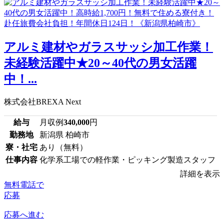
アルミ建材やガラスサッシ加工作業！
未経験活躍中★20～40代の男女活躍
中！...
株式会社BREXA Next
給与
月収例
340,000
円
勤務地
新潟県 柏崎市
寮・社宅
あり（無料）
仕事内容
化学系工場での軽作業・ピッキング製造スタッフ
詳細を表示
無料電話で
応募
応募へ進む