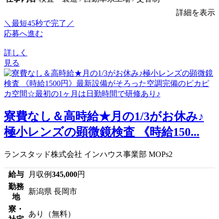
詳細を表示
＼最短45秒で完了／
応募へ進む
詳しく
見る
寮費なし＆高時給★月の1/3がお休み♪
極小レンズの顕微鏡検査 《時給150...
ランスタッド株式会社 インハウス事業部 MOPs2
給与
月収例
345,000
円
勤務
新潟県 長岡市
地
寮・
あり（無料）