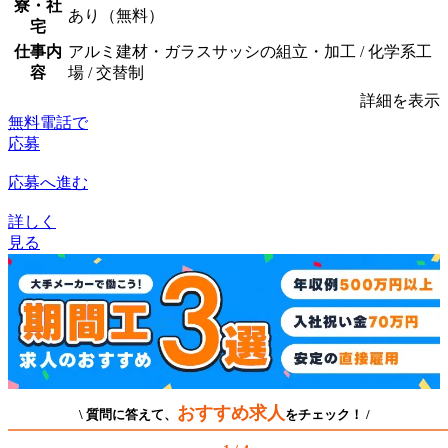
寮・社
あり（無料）
宅
仕事内
アルミ建材・ガラスサッシの組立・加工 / 化学系工
容
場 / 交替制
詳細を表示
無料電話で
応募
応募へ進む
詳しく
見る
おすすめ求人
\ 質問に答えて、
をチェック！ /