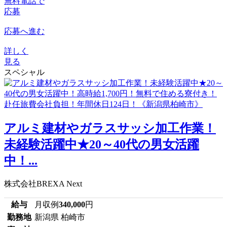
無料電話で
応募
応募へ進む
詳しく
見る
スペシャル
アルミ建材やガラスサッシ加工作業！
未経験活躍中★20～40代の男女活躍
中！...
株式会社BREXA Next
給与
月収例
340,000
円
勤務地
新潟県 柏崎市