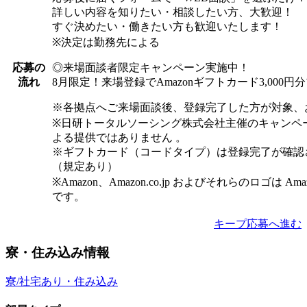
詳しい内容を知りたい・相談したい方、大歓迎！
すぐ決めたい・働きたい方も歓迎いたします！
※決定は勤務先による
◎来場面談者限定キャンペーン実施中！
応募の
8月限定！来場登録でAmazonギフトカード3,000
流れ
※各拠点へご来場面談後、登録完了した方が対象、
※日研トータルソーシング株式会社主催のキャンペ
よる提供ではありません 。
※ギフトカード（コードタイプ）は登録完了が確認
（規定あり）
※Amazon、Amazon.co.jp およびそれらのロゴは Am
です。
キープ
応募へ進む
寮・住み込み情報
寮/社宅あり・住み込み