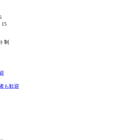
5
15
】
フト制
迎
者も歓迎