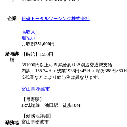
日研トータルソーシング株式会社
企業
高収入
週払い
月収例
351,000
円
給与詳
【時給】1550円
細
351000円以上可※昇給あり※別途交通費支給
内訳：155.34Ｈ＋残業1938円×45Ｈ＋深夜388円×60
※残業などにより給与例は異なります。
富山県
砺波市
【最寄駅】
JR城端線 油田駅 徒歩10分
【勤務地詳細】
富山県砺波市
勤務地