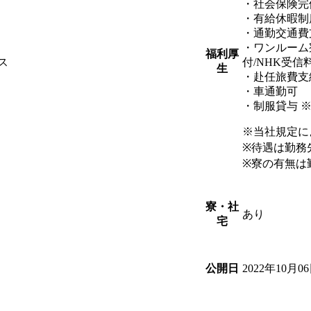
・社会保険完
・有給休暇制
・通勤交通費
・ワンルーム
福利厚
ス
付/NHK受信
生
・赴任旅費支
・車通勤可
・制服貸与 
※当社規定に
※待遇は勤務
※寮の有無は
寮・社
あり
宅
2022年10月0
公開日