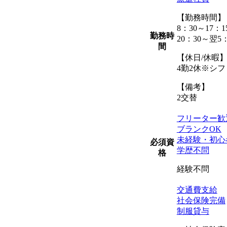
【勤務時間】
8：30～17：1
勤務時
20：30～翌5：
間
【休日/休暇
4勤2休※シ
【備考】
2交替
フリーター歓
Ｈ
ブランクOK
未経験・初心
必須資
学歴不問
格
経験不問
交通費支給
社会保険完備
制服貸与