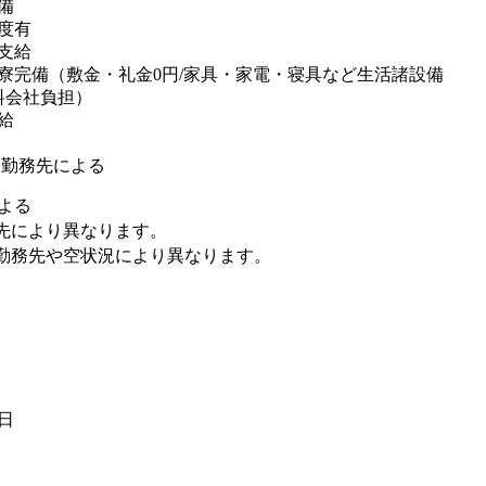
備
度有
支給
寮完備（敷金・礼金0円/家具・家電・寝具など生活諸設備
料会社負担）
給
※勤務先による
よる
先により異なります。
勤務先や空状況により異なります。
6日