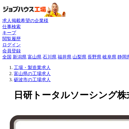
求人掲載希望の企業様
仕事検索
キープ
閲覧履歴
ログイン
会員登録
全国
新潟県
富山県
石川県
福井県
山梨県
長野県
岐阜県
静岡
工場・製造業求人
富山県の工場求人
砺波市の工場求人
日研トータルソーシング株式会