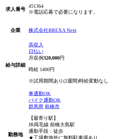
451364
求人番号
※電話応募で必要になります。
株式会社BREXA Next
企業
高収入
日払い
月収例
320,000
円
給与詳細
時給 1400円
※試用期間あり(2週間)時給変動なし
車通勤OK
バイク通勤OK
群馬県
前橋市
【最寄り駅】
JR両毛線 前橋大島駅
通勤手段：徒歩
勤務地
★工場敷地外に無料駐車場あり