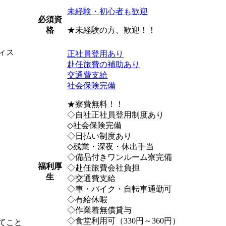
未経験・初心者も歓迎
必須資
★未経験の方、歓迎！！
格
ィス
正社員登用あり
赴任旅費の補助あり
交通費支給
社会保険完備
★寮費無料！！
◇自社正社員登用制度あり
◇社会保険完備
◇日払い制度あり
◇残業・深夜・休出手当
◇備品付きワンルーム寮完備
福利厚
◇赴任旅費会社負担
生
◇交通費支給
◇車・バイク・自転車通勤可
◇有給休暇
◇作業着無償貸与
◇食堂利用可（330円～360円）
てこと