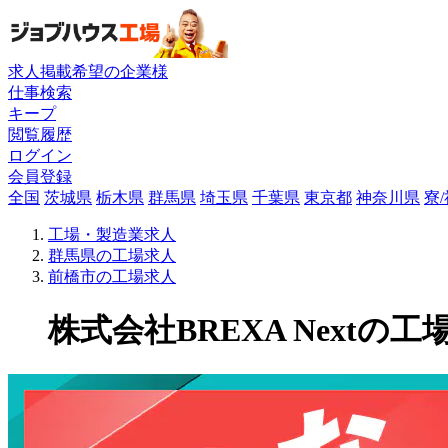
求人掲載希望の企業様
仕事検索
キープ
閲覧履歴
ログイン
会員登録
全国
茨城県
栃木県
群馬県
埼玉県
千葉県
東京都
神奈川県
寮
工場・製造業求人
群馬県の工場求人
前橋市の工場求人
株式会社BREXA Nextの工場求