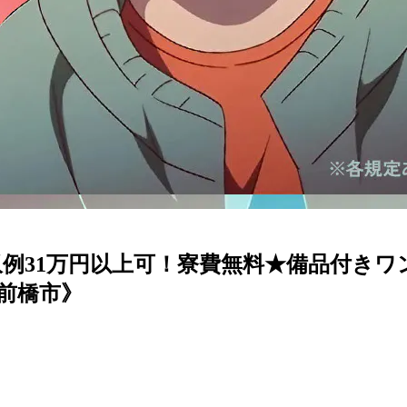
例31万円以上可！寮費無料★備品付きワ
前橋市》