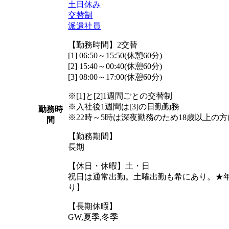
土日休み
交替制
派遣社員
【勤務時間】2交替
[1] 06:50～15:50(休憩60分)
[2] 15:40～00:40(休憩60分)
[3] 08:00～17:00(休憩60分)
※[1]と[2]1週間ごとの交替制
※入社後1週間は[3]の日勤勤務
勤務時
※22時～5時は深夜勤務のため18歳以上の
間
【勤務期間】
長期
【休日・休暇】土・日
祝日は通常出勤。土曜出勤も希にあり。★年
り】
【長期休暇】
GW,夏季,冬季