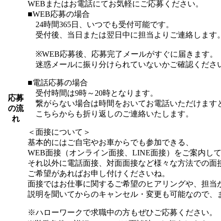
WEBまたはお電話にてお気軽にご応募ください。
■WEB応募の場合
24時間365日、いつでも受付可能です。
受付後、当日または翌日中に担当よりご連絡します
※WEB応募後、応募完了メールがすぐに届きます。
迷惑メールに振り分けられていないかご確認くださ
■電話応募の場合
受付時間は9時～20時となります。
応募
繋がらない場合は時間をおいてお電話いただけます
の流
こちらからも折り返しのご連絡いたします。
れ
＜面接について＞
基本的にはご自宅やお車からでも参加できる、
WEB面接（オンライン面接、LINE面接）をご案内し
それ以外に電話面接、対面面接など様々な方法での面
ご希望があればお申し付けくださいね。
面接ではお仕事に関するご希望のヒアリングや、担当
説明を聞いてからのキャンセル・変更も可能なので、
※ハローワークで求職中の方もぜひご応募ください。