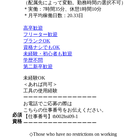
（配属先によって変動。勤務時間の選択不可）
＊実働：7時間35分、休憩1時間10分
＊月平均稼働日数：20.33日
高卒歓迎
フリーター歓迎
ブランクOK
資格ナシでもOK
未経験・初心者も歓迎
学歴不問
第二新卒歓迎
未経験OK
＜あれば尚可＞
工具の使用経験
ーーーーーーーーーーーーーーー
お電話でご応募の際は
こちらの仕事番号をお伝えください。
必須
【仕事番号】tb002hsi09-1
資格
ーーーーーーーーーーーーーーー
◇Those who have no restrictions on working