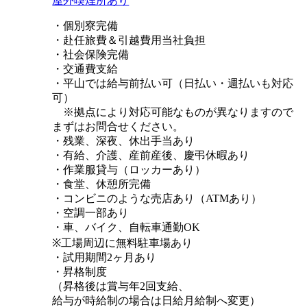
屋外喫煙所あり
・個別寮完備
・赴任旅費＆引越費用当社負担
・社会保険完備
・交通費支給
・平山では給与前払い可（日払い・週払いも対応
可）
※拠点により対応可能なものが異なりますので
まずはお問合せください。
・残業、深夜、休出手当あり
・有給、介護、産前産後、慶弔休暇あり
・作業服貸与（ロッカーあり）
・食堂、休憩所完備
・コンビニのような売店あり（ATMあり）
・空調一部あり
・車、バイク、自転車通勤OK
※工場周辺に無料駐車場あり
・試用期間2ヶ月あり
・昇格制度
（昇格後は賞与年2回支給、
給与が時給制の場合は日給月給制へ変更）