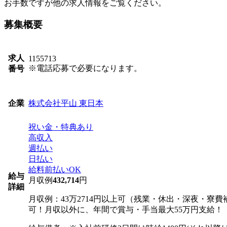
お手数ですが他の求人情報をご覧ください。
募集概要
求人
1155713
※電話応募で必要になります。
番号
株式会社平山 東日本
企業
祝い金・特典あり
高収入
週払い
日払い
給料前払いOK
給与
月収例
432,714
円
詳細
月収例：43万2714円以上可（残業・休出・深夜・寮
可！月収以外に、年間で賞与・手当最大55万円支給！（