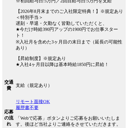
※初回給与日:5万円／2回目給与日:5万円を支給
【2026年8月末までのご入社限定特典！】※規定あり
＜特別手当＞
遅刻・早退・欠勤なく皆勤していただくと、
★今だけ時給390円アップの1900円でお仕事スター
ト！
※入社月を含めた3ヶ月目の末日まで（延長の可能性
あり）
【昇給制度】※規定あり
★入社4ヶ月目以降は基本時給1850円に昇給！
交通
支給（規定あり）
費
リモート面接OK
履歴書不要
応募
の流
「Webで応募」ボタンよりご応募をお願いいたしま
れ
す。後ほど当社よりご連絡をさせていただきます。