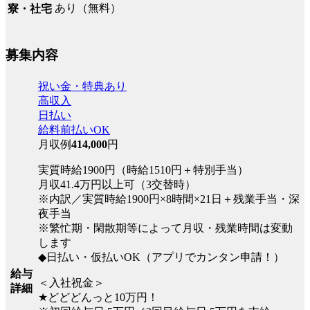
あり（無料）
寮・社宅
募集内容
祝い金・特典あり
高収入
日払い
給料前払いOK
月収例
414,000
円
実質時給1900円（時給1510円＋特別手当）
月収41.4万円以上可（3交替時）
※内訳／実質時給1900円×8時間×21日＋残業手当・深
夜手当
※繁忙期・閑散期等によって月収・残業時間は変動
します
◆日払い・仮払いOK（アプリでカンタン申請！）
給与
＜入社祝金＞
詳細
★どどどんっと10万円！