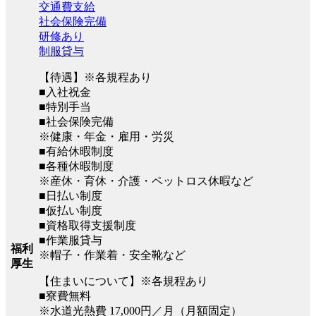
交通費支給
社会保険完備
研修あり
制服貸与
【待遇】※各規程あり
■入社祝金
■特別手当
■社会保険完備
※健康・年金・雇用・労災
■有給休暇制度
■各種休暇制度
※産休・育休・介護・ペットロス休暇など
■日払い制度
■仮払い制度
■資格取得支援制度
■作業服貸与
福利
※帽子・作業着・安全靴など
厚生
【住まいについて】※各規程あり
■寮費無料
※水道光熱費 17,000円／月（月額固定）