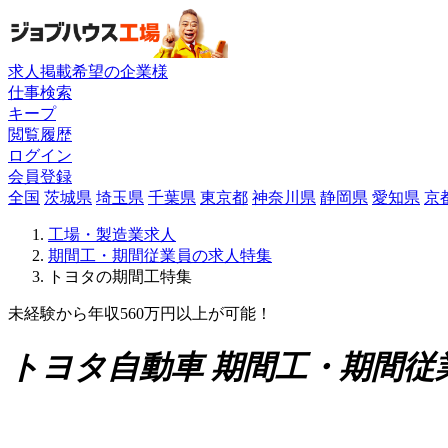
求人掲載希望の企業様
仕事検索
キープ
閲覧履歴
ログイン
会員登録
全国
茨城県
埼玉県
千葉県
東京都
神奈川県
静岡県
愛知県
京
工場・製造業求人
期間工・期間従業員の求人特集
トヨタの期間工特集
未経験から年収560万円以上が可能！
トヨ
タ自動車
期間工・期間従