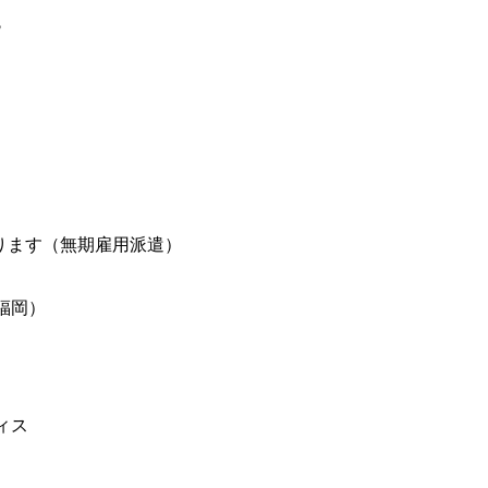
♪
なります（無期雇用派遣）
福岡）
ィス