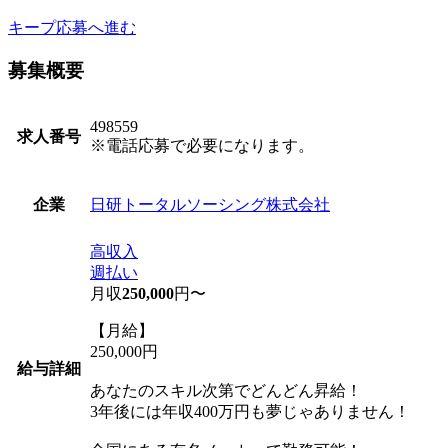
キープ
応募へ進む
募集概要
498559
求人番号
※電話応募で必要になります。
日研トータルソーシング株式会社
企業
高収入
週払い
月収
250,000
円〜
【月給】
250,000円
給与詳細
あなたのスキル次第でどんどん昇給！
3年後には年収400万円も夢じゃありません！