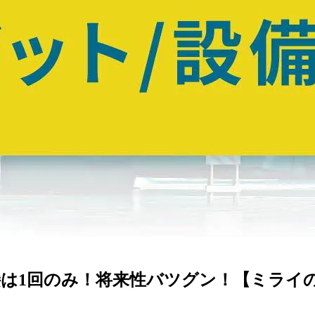
接は1回のみ！将来性バツグン！【ミライ