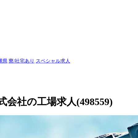
縄県
寮/社宅あり
スペシャル求人
社の工場求人(498559)