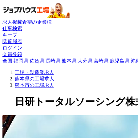
求人掲載希望の企業様
仕事検索
キープ
閲覧履歴
ログイン
会員登録
全国
福岡県
佐賀県
長崎県
熊本県
大分県
宮崎県
鹿児島県
沖
工場・製造業求人
熊本県の工場求人
熊本市の工場求人
日研トータルソーシング株式会