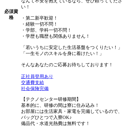
なんて不安を抱えているなら、ぜひ頼ってくださ
い！
必須資
格
・第二新卒歓迎！
・経験一切不問！
・学部、学科一切不問！
・学歴も職歴も関係ありません！
「若いうちに安定した生活基盤をつくりたい！」
「一生モノのスキルを身に着けたい！」
そんなあなたのご応募お待ちしております！
正社員登用あり
交通費支給
社会保険完備
【テクノセンター研修期間】
基本的に、研修の間は寮に住み込み！
お部屋には生活家具・家電を完備しているので、
バッグひとつで入寮OK♪
備品代・水道光熱費は無料です！