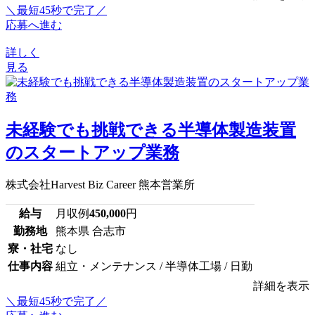
＼最短45秒で完了／
応募へ進む
詳しく
見る
未経験でも挑戦できる半導体製造装置
のスタートアップ業務
株式会社Harvest Biz Career 熊本営業所
給与
月収例
450,000
円
勤務地
熊本県 合志市
寮・社宅
なし
仕事内容
組立・メンテナンス / 半導体工場 / 日勤
詳細を表示
＼最短45秒で完了／