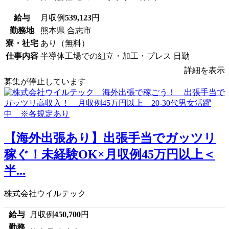
給与
月収例
539,123
円
勤務地
熊本県 合志市
寮・社宅
あり（無料）
仕事内容
半導体工場での組立・加工・プレス 日勤
詳細を表示
募集が停止しています
【海外出張あり】出張手当でガッツリ
稼ぐ！未経験OK×月収例45万円以上＜
半...
株式会社ウイルテック
給与
月収例
450,700
円
勤務