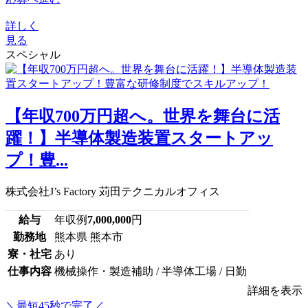
詳しく
見る
スペシャル
【年収700万円超へ。世界を舞台に活
躍！】半導体製造装置スタートアッ
プ！豊...
株式会社J’s Factory 苅田テクニカルオフィス
給与
年収例
7,000,000
円
勤務地
熊本県 熊本市
寮・社宅
あり
仕事内容
機械操作・製造補助 / 半導体工場 / 日勤
詳細を表示
＼最短45秒で完了／