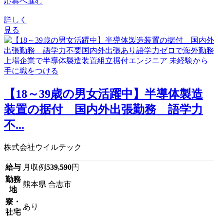
応募へ進む
詳しく
見る
【18～39歳の男女活躍中】半導体製造
装置の据付 国内外出張勤務 語学力
不...
株式会社ウイルテック
給与
月収例
539,590
円
勤務
熊本県 合志市
地
寮・
あり
社宅