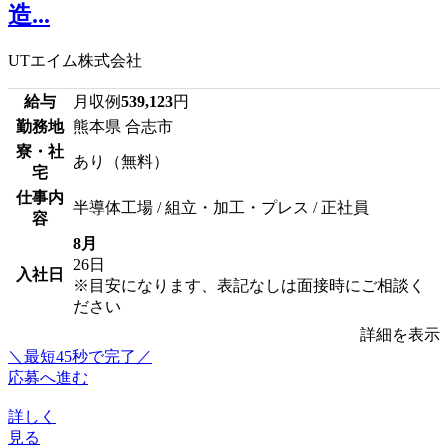
造...
UTエイム株式会社
給与
月収例
539,123
円
勤務地
熊本県 合志市
寮・社
あり（無料）
宅
仕事内
半導体工場 / 組立・加工・プレス / 正社員
容
8月
26日
入社日
※目安になります、表記なしは面接時にご相談く
ださい
詳細を表示
＼最短45秒で完了／
応募へ進む
詳しく
見る