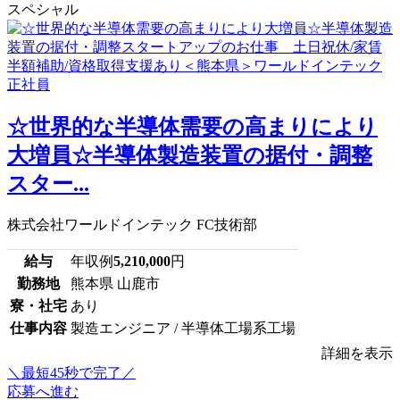
スペシャル
☆世界的な半導体需要の高まりにより
大増員☆半導体製造装置の据付・調整
スター...
株式会社ワールドインテック FC技術部
給与
年収例
5,210,000
円
勤務地
熊本県 山鹿市
寮・社宅
あり
仕事内容
製造エンジニア / 半導体工場系工場
詳細を表示
＼最短45秒で完了／
応募へ進む