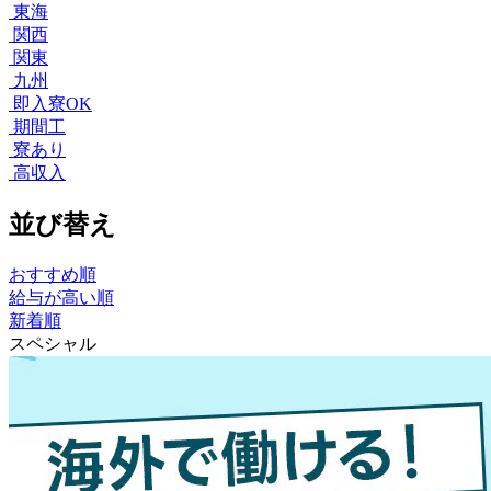
東海
関西
関東
九州
即入寮OK
期間工
寮あり
高収入
並び替え
おすすめ順
給与が高い順
新着順
スペシャル