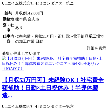
UTエイム株式会社 セミコンダクター第ニ
給与
月収例
512,000
円
勤務地
熊本県 合志市
寮・社
あり
宅
仕事内
≪寮完備・月収51万円・正社員≫電子部品系工場で
容
の加工作業 日勤
詳細を表示
募集が停止しています
【月収53万円可】未経験OK！社宅費全
額補助！日勤×土日祝休み！半導体製
造...
UTエイム株式会社 セミコンダクター第六