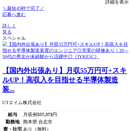
詳細を表示
＼最短45秒で完了／
応募へ進む
詳しく
見る
スペシャル
【国内外出張あり】月収55万円可+スキ
ルUP！高収入を目指せる半導体製造
装...
UTエイム株式会社
給与
月収例
557,373
円
勤務地
熊本県 合志市
寮・社宅
あり（無料）