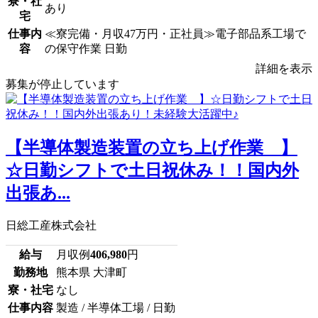
寮・社
あり
宅
仕事内
≪寮完備・月収47万円・正社員≫電子部品系工場で
容
の保守作業 日勤
詳細を表示
募集が停止しています
【半導体製造装置の立ち上げ作業 】
☆日勤シフトで土日祝休み！！国内外
出張あ...
日総工産株式会社
給与
月収例
406,980
円
勤務地
熊本県 大津町
寮・社宅
なし
仕事内容
製造 / 半導体工場 / 日勤