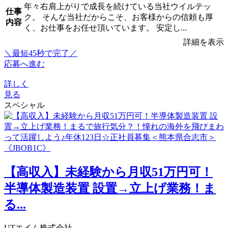
年々右肩上がりで成長を続けている当社ウイルテッ
仕事
ク。 そんな当社だからこそ、お客様からの信頼も厚
内容
く、お仕事をお任せ頂いています。 安定し...
詳細を表示
＼最短45秒で完了／
応募へ進む
詳しく
見る
スペシャル
【高収入】未経験から月収51万円可！
半導体製造装置 設置→立上げ業務！ま
る...
UTエイム株式会社