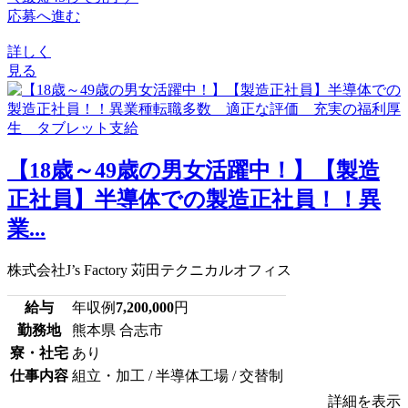
応募へ進む
詳しく
見る
【18歳～49歳の男女活躍中！】【製造
正社員】半導体での製造正社員！！異
業...
株式会社J’s Factory 苅田テクニカルオフィス
給与
年収例
7,200,000
円
勤務地
熊本県 合志市
寮・社宅
あり
仕事内容
組立・加工 / 半導体工場 / 交替制
詳細を表示