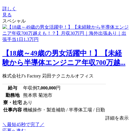
詳しく
見る
スペシャル
【18歳～49歳の男女活躍中！】【未経
験から半導体エンジニア年収700万越...
株式会社J’s Factory 苅田テクニカルオフィス
給与
年収例
7,000,000
円
勤務地
熊本県 菊池市
寮・社宅
あり
仕事内容
機械操作・製造補助 / 半導体工場 / 日勤
詳細を表示
＼最短45秒で完了／
応募へ進む