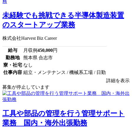
未経験でも挑戦できる半導体製造装置
のスタートアップ業務
株式会社Harvest Biz Career
給与
月収例
450,000
円
勤務地
熊本県 合志市
寮・社宅
なし
仕事内容
組立・メンテナンス / 機械系工場 / 日勤
詳細を表示
募集が停止しています
工具や部品の管理を行う管理サポート
業務 国内・海外出張勤務