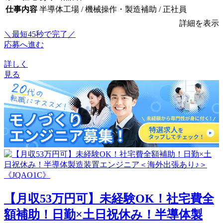
仕事内容
半導体工場 / 機械操作・製造補助 / 正社員
詳細を表示
＼最短45秒で完了／
応募へ進む
詳しく
見る
【月収53万円可】未経験OK！社宅費全
額補助！日勤×土日祝休み！半導体製