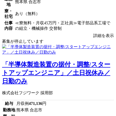
熊本県 合志市
地
寮・
あり（無料）
社宅
仕事
≪寮無料・月収45万円・正社員≫電子部品系工場で
内容
の組立・機械操作 交替制
詳細を表示
募集が停止しています
「半導体製造装置の据付・調整/スター
トアップエンジニア」／土日祝休み／
日勤のみ
株式会社フジワーク 採用部
給与
月収例
471,136
円
勤務地
熊本県 合志市