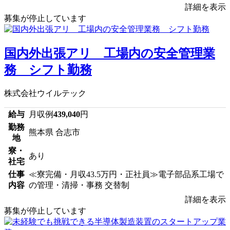
詳細を表示
募集が停止しています
国内外出張アリ 工場内の安全管理業
務 シフト勤務
株式会社ウイルテック
給与
月収例
439,040
円
勤務
熊本県 合志市
地
寮・
あり
社宅
仕事
≪寮完備・月収43.5万円・正社員≫電子部品系工場で
内容
の管理・清掃・事務 交替制
詳細を表示
募集が停止しています