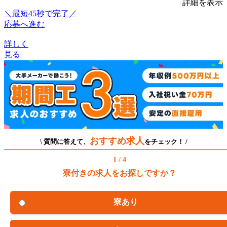
詳細を表示
＼最短45秒で完了／
応募へ進む
詳しく
見る
おすすめ求人
\ 質問に答えて、
をチェック！ /
1 / 4
寮付きの求人をお探しですか？
寮あり