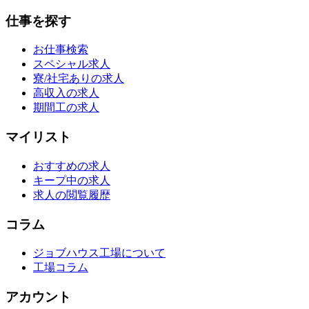
仕事を探す
お仕事検索
スペシャル求人
寮/社宅ありの求人
高収入の求人
期間工の求人
マイリスト
おすすめの求人
キープ中の求人
求人の閲覧履歴
コラム
ジョブハウス工場について
工場コラム
アカウント