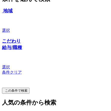
地域
選択
こだわり
給与/職種
選択
条件クリア
この条件で検索
人気の条件から検索