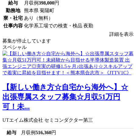
給与
月収例
398,000
円
勤務地
熊本県 菊陽町
寮・社宅
あり（無料）
仕事内容
化学系工場での検査・検品 夜勤
詳細を表示
募集が停止しています
スペシャル
【新しい働き方☆自宅から海外へ】☆
出張専属スタッフ募集☆月収51万円
可！未...
UTエイム株式会社 セミコンダクター第三
給与
月収例
516,360
円