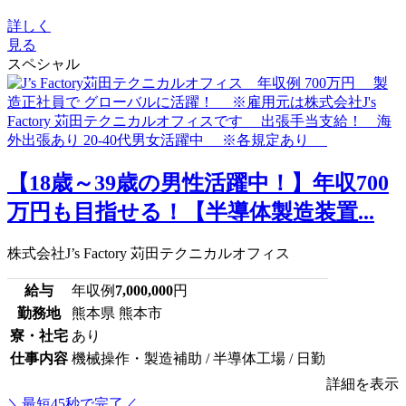
詳しく
見る
スペシャル
【18歳～39歳の男性活躍中！】年収700
万円も目指せる！【半導体製造装置...
株式会社J’s Factory 苅田テクニカルオフィス
給与
年収例
7,000,000
円
勤務地
熊本県 熊本市
寮・社宅
あり
仕事内容
機械操作・製造補助 / 半導体工場 / 日勤
詳細を表示
＼最短45秒で完了／