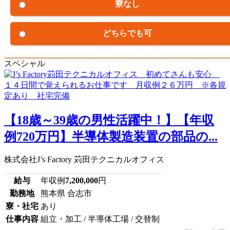
寮なし
どちらでも可
スペシャル
【18歳～39歳の男性活躍中！】【年収
例720万円】半導体製造装置の部品の...
株式会社J’s Factory 苅田テクニカルオフィス
給与
年収例
7,200,000
円
勤務地
熊本県 合志市
寮・社宅
あり
仕事内容
組立・加工 / 半導体工場 / 交替制