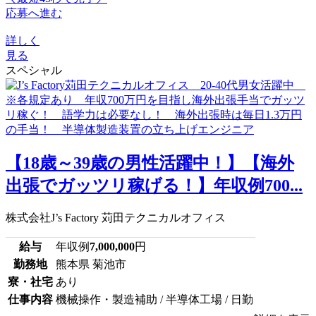
応募へ進む
詳しく
見る
スペシャル
【18歳～39歳の男性活躍中！】【海外
出張でガッツリ稼げる！】年収例700...
株式会社J’s Factory 苅田テクニカルオフィス
給与
年収例
7,000,000
円
勤務地
熊本県 菊池市
寮・社宅
あり
仕事内容
機械操作・製造補助 / 半導体工場 / 日勤