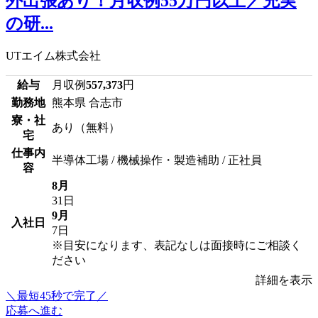
外出張あり！月収例55万円以上／充実
の研...
UTエイム株式会社
給与
月収例
557,373
円
勤務地
熊本県 合志市
寮・社
あり（無料）
宅
仕事内
半導体工場 / 機械操作・製造補助 / 正社員
容
8月
31日
9月
入社日
7日
※目安になります、表記なしは面接時にご相談く
ださい
詳細を表示
＼最短45秒で完了／
応募へ進む