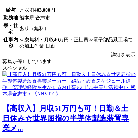
給与
月収例
403,000
円
勤務地
熊本県 合志市
寮・社
あり（無料）
宅
仕事内
≪寮無料・月収40万円・正社員≫電子部品系工場で
容
の加工作業 日勤
詳細を表示
募集が停止しています
スペシャル
【高収入】月収51万円も可！日勤＆土
日休み☆世界屈指の半導体製造装置専
業メ...