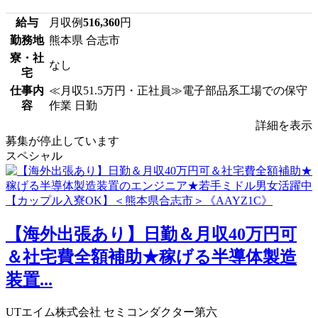
給与
月収例
516,360
円
勤務地
熊本県 合志市
寮・社
なし
宅
仕事内
≪月収51.5万円・正社員≫電子部品系工場での保守
容
作業 日勤
詳細を表示
募集が停止しています
スペシャル
【海外出張あり】日勤＆月収40万円可
＆社宅費全額補助★稼げる半導体製造
装置...
UTエイム株式会社 セミコンダクター第六