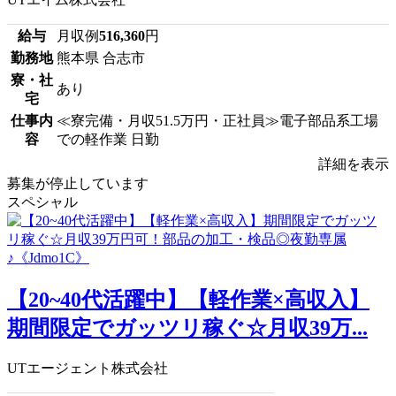
給与
月収例
516,360
円
勤務地
熊本県 合志市
寮・社
あり
宅
仕事内
≪寮完備・月収51.5万円・正社員≫電子部品系工場
容
での軽作業 日勤
詳細を表示
募集が停止しています
スペシャル
【20~40代活躍中】【軽作業×高収入】
期間限定でガッツリ稼ぐ☆月収39万...
UTエージェント株式会社