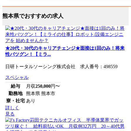
熊本県でおすすめの求人
★20代・30代のキャリアチェンジ★面接は1回のみ！将来
性バツグン！【ミラ...
日研トータルソーシング株式会社 求人番号：498559
スペシャル
給与
月収
250,000
円〜
勤務地
熊本県 熊本市
寮・社宅
あり
詳しく
見る