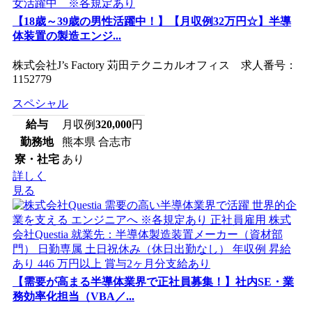
【18歳～39歳の男性活躍中！】【月収例32万円☆】半導
体装置の製造エンジ...
株式会社J’s Factory 苅田テクニカルオフィス 求人番号：
1152779
スペシャル
給与
月収例
320,000
円
勤務地
熊本県 合志市
寮・社宅
あり
詳しく
見る
【需要が高まる半導体業界で正社員募集！】社内SE・業
務効率化担当（VBA／...