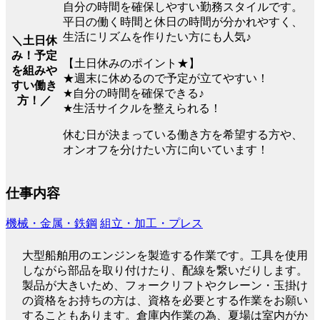
自分の時間を確保しやすい勤務スタイルです。
平日の働く時間と休日の時間が分かれやすく、
生活にリズムを作りたい方にも人気♪
＼土日休
み！予定
【土日休みのポイント★】
を組みや
★週末に休めるので予定が立てやすい！
すい働き
★自分の時間を確保できる♪
方！／
★生活サイクルを整えられる！
休む日が決まっている働き方を希望する方や、
オンオフを分けたい方に向いています！
仕事内容
機械・金属・鉄鋼
組立・加工・プレス
大型船舶用のエンジンを製造する作業です。工具を使用
しながら部品を取り付けたり、配線を繋いだりします。
製品が大きいため、フォークリフトやクレーン・玉掛け
の資格をお持ちの方は、資格を必要とする作業をお願い
することもあります。倉庫内作業の為、夏場は室内がか