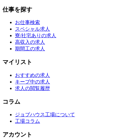
仕事を探す
お仕事検索
スペシャル求人
寮/社宅ありの求人
高収入の求人
期間工の求人
マイリスト
おすすめの求人
キープ中の求人
求人の閲覧履歴
コラム
ジョブハウス工場について
工場コラム
アカウント