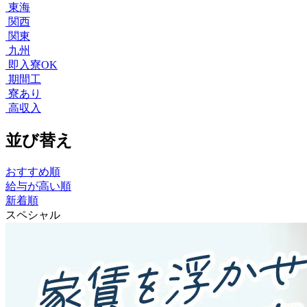
東海
関西
関東
九州
即入寮OK
期間工
寮あり
高収入
並び替え
おすすめ順
給与が高い順
新着順
スペシャル