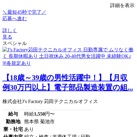
詳細を表示
＼最短45秒で完了／
応募へ進む
詳しく
見る
スペシャル
【18歳～39歳の男性活躍中！】【月収
例30万円以上】電子部品製造装置の組...
株式会社J’s Factory 苅田テクニカルオフィス
給与
時給
1,550
円〜
勤務地
熊本県 菊池市
寮・社宅
あり
仕事内容
組立・検査 / 半導体工場 / 日勤