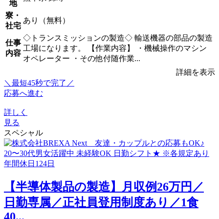
地
寮・
あり（無料）
社宅
◇トランスミッションの製造◇ 輸送機器の部品の製造
仕事
工場になります。 【作業内容】 ・機械操作のマシン
内容
オペレーター ・その他付随作業...
詳細を表示
＼最短45秒で完了／
応募へ進む
詳しく
見る
スペシャル
【半導体製品の製造】月収例26万円／
日勤専属／正社員登用制度あり／1食
40...