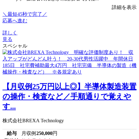
詳細を表示
＼最短45秒で完了／
応募へ進む
詳しく
見る
スペシャル
【月収例25万円以上◎】半導体製造装置
の操作・検査など／手順通りで覚えや
す...
株式会社BREXA Technology
給与
月収例
250,000
円