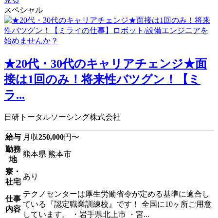
スペシャル
★20代・30代のキャリアチェンジ★面
接は1回のみ！将来性バツグン！【ミ
ラ...
日研トータルソーシング株式会社
給与
月収
250,000
円〜
勤務
熊本県 熊本市
地
寮・
あり
社宅
テクノセンターは厚生労働省令が定める基準に適合し
仕事
ている『認定職業訓練校』です！ 全国に10ヶ所ご用意
内容
しています。 ・岩手県北上市 ・宮...