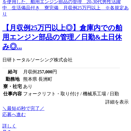
【月収例25万円以上◎】倉庫内での舶
用エンジン部品の管理／日勤&土日休
み◎...
日研トータルソーシング株式会社
給与
月収例
257,000
円
勤務地
熊本県 長洲町
寮・社宅
あり
仕事内容
フォークリフト・取り付け / 機械系工場 / 日勤
詳細を表示
＼最短45秒で完了／
応募へ進む
詳しく