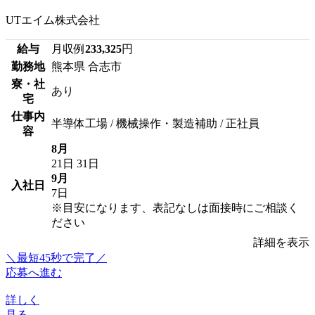
UTエイム株式会社
給与
月収例
233,325
円
勤務地
熊本県 合志市
寮・社
あり
宅
仕事内
半導体工場 / 機械操作・製造補助 / 正社員
容
8月
21日
31日
9月
入社日
7日
※目安になります、表記なしは面接時にご相談く
ださい
詳細を表示
＼最短45秒で完了／
応募へ進む
詳しく
見る