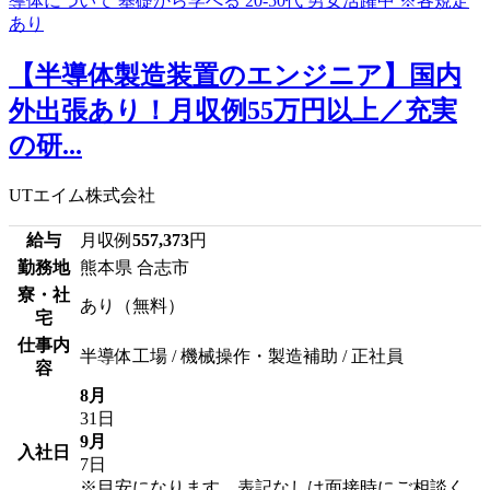
【半導体製造装置のエンジニア】国内
外出張あり！月収例55万円以上／充実
の研...
UTエイム株式会社
給与
月収例
557,373
円
勤務地
熊本県 合志市
寮・社
あり（無料）
宅
仕事内
半導体工場 / 機械操作・製造補助 / 正社員
容
8月
31日
9月
入社日
7日
※目安になります、表記なしは面接時にご相談く