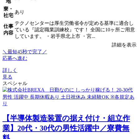
地
寮・
あり
社宅
テクノセンターは厚生労働省令が定める基準に適合し
仕事
ている『認定職業訓練校』です！ 全国に10ヶ所ご用意
内容
しています。 ・岩手県北上市 ・宮...
詳細を表示
＼最短45秒で完了／
応募へ進む
詳しく
見る
スペシャル
【半導体製造装置の据え付け・組立作
業】20代・30代の男性活躍中／寮費無
料...