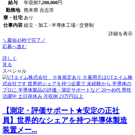
給与
年収例
7,200,000
円
勤務地
熊本県 合志市
寮・社宅
あり
仕事内容
組立・加工 / 半導体工場 / 交替制
詳細を表示
＼最短45秒で完了／
応募へ進む
詳しく
見る
スペシャル
【測定・評価サポート★安定の正社
員】世界的なシェアを持つ半導体製造
装置メー...