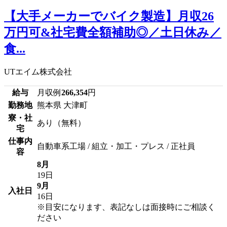
【大手メーカーでバイク製造】月収26
万円可&社宅費全額補助◎／土日休み／
食...
UTエイム株式会社
給与
月収例
266,354
円
勤務地
熊本県 大津町
寮・社
あり（無料）
宅
仕事内
自動車系工場 / 組立・加工・プレス / 正社員
容
8月
19日
9月
入社日
16日
※目安になります、表記なしは面接時にご相談く
ださい