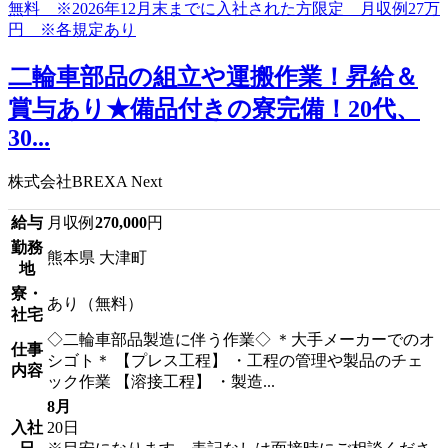
二輪車部品の組立や運搬作業！昇給＆
賞与あり★備品付きの寮完備！20代、
30...
株式会社BREXA Next
給与
月収例
270,000
円
勤務
熊本県 大津町
地
寮・
あり（無料）
社宅
◇二輪車部品製造に伴う作業◇ ＊大手メーカーでのオ
仕事
シゴト＊ 【プレス工程】 ・工程の管理や製品のチェ
内容
ック作業 【溶接工程】 ・製造...
8月
入社
20日