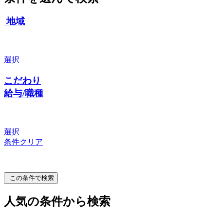
地域
選択
こだわり
給与/職種
選択
条件クリア
この条件で検索
人気の条件から検索