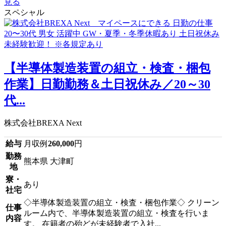
見る
スペシャル
【半導体製造装置の組立・検査・梱包
作業】日勤勤務＆土日祝休み／20～30
代...
株式会社BREXA Next
給与
月収例
260,000
円
勤務
熊本県 大津町
地
寮・
あり
社宅
◇半導体製造装置の組立・検査・梱包作業◇ クリーン
仕事
ルーム内で、半導体製造装置の組立・検査を行いま
内容
す。 在籍者の殆どが未経験者で入社...