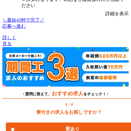
ださい
詳細を表示
＼最短45秒で完了／
応募へ進む
詳しく
見る
おすすめ求人
\ 質問に答えて、
をチェック！ /
1 / 4
寮付きの求人をお探しですか？
寮あり