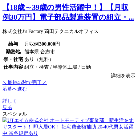
【18歳～39歳の男性活躍中！】【月収
例30万円】電子部品製造装置の組立・...
株式会社J’s Factory 苅田テクニカルオフィス
給与
月収例
300,000
円
勤務地
熊本県 合志市
寮・社宅
あり（無料）
仕事内容
組立・検査 / 半導体工場 / 日勤
詳細を表示
＼最短45秒で完了／
応募へ進む
詳しく
見る
スペシャル