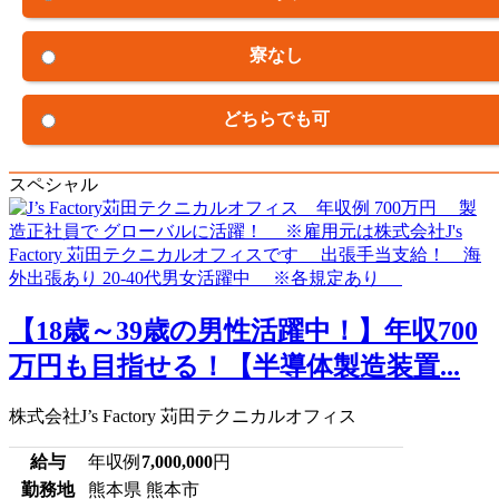
寮なし
どちらでも可
スペシャル
【18歳～39歳の男性活躍中！】年収700
万円も目指せる！【半導体製造装置...
株式会社J’s Factory 苅田テクニカルオフィス
給与
年収例
7,000,000
円
勤務地
熊本県 熊本市