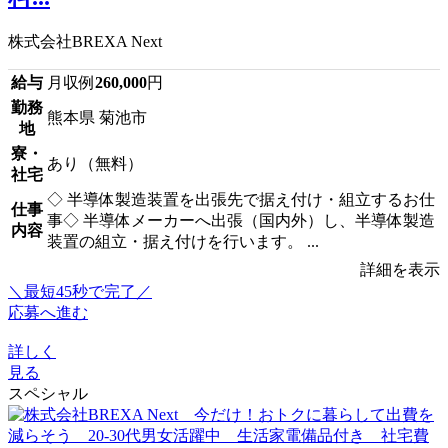
株式会社BREXA Next
給与
月収例
260,000
円
勤務
熊本県 菊池市
地
寮・
あり（無料）
社宅
◇ 半導体製造装置を出張先で据え付け・組立するお仕
仕事
事◇ 半導体メーカーへ出張（国内外）し、半導体製造
内容
装置の組立・据え付けを行います。 ...
詳細を表示
＼最短45秒で完了／
応募へ進む
詳しく
見る
スペシャル