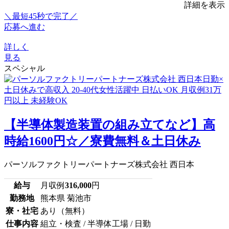
詳細を表示
＼最短45秒で完了／
応募へ進む
詳しく
見る
スペシャル
【半導体製造装置の組み立てなど】高
時給1600円☆／寮費無料＆土日休み
パーソルファクトリーパートナーズ株式会社 西日本
給与
月収例
316,000
円
勤務地
熊本県 菊池市
寮・社宅
あり（無料）
仕事内容
組立・検査 / 半導体工場 / 日勤