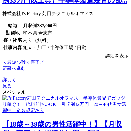
例33万円以上◎】半導体製造装置の部...
株式会社J’s Factory 苅田テクニカルオフィス
給与
月収例
337,000
円
勤務地
熊本県 合志市
寮・社宅
あり（無料）
仕事内容
組立・加工 / 半導体工場 / 日勤
詳細を表示
＼最短45秒で完了／
応募へ進む
詳しく
見る
スペシャル
【18歳～39歳の男性活躍中！】【月収