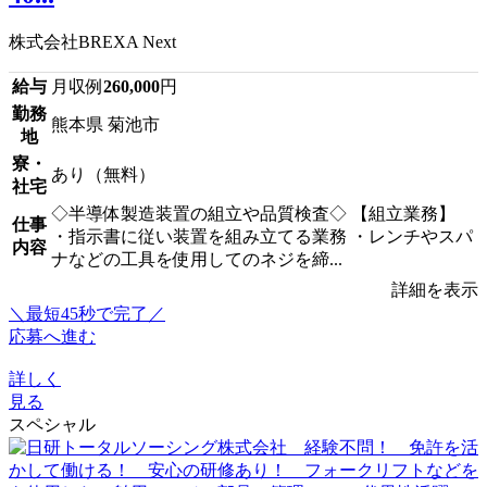
株式会社BREXA Next
給与
月収例
260,000
円
勤務
熊本県 菊池市
地
寮・
あり（無料）
社宅
◇半導体製造装置の組立や品質検査◇ 【組立業務】
仕事
・指示書に従い装置を組み立てる業務 ・レンチやスパ
内容
ナなどの工具を使用してのネジを締...
詳細を表示
＼最短45秒で完了／
応募へ進む
詳しく
見る
スペシャル