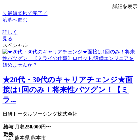
詳細を表示
＼最短45秒で完了／
応募へ進む
詳しく
見る
スペシャル
★20代・30代のキャリアチェンジ★面
接は1回のみ！将来性バツグン！【ミ
ラ...
日研トータルソーシング株式会社
給与
月収
250,000
円〜
勤務
熊本県 熊本市