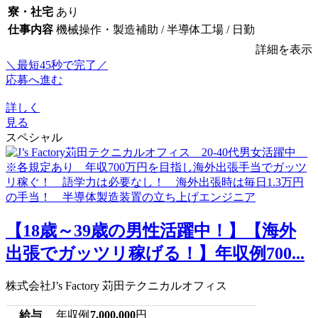
寮・社宅
あり
仕事内容
機械操作・製造補助 / 半導体工場 / 日勤
詳細を表示
＼最短45秒で完了／
応募へ進む
詳しく
見る
スペシャル
【18歳～39歳の男性活躍中！】【海外
出張でガッツリ稼げる！】年収例700...
株式会社J’s Factory 苅田テクニカルオフィス
給与
年収例
7,000,000
円