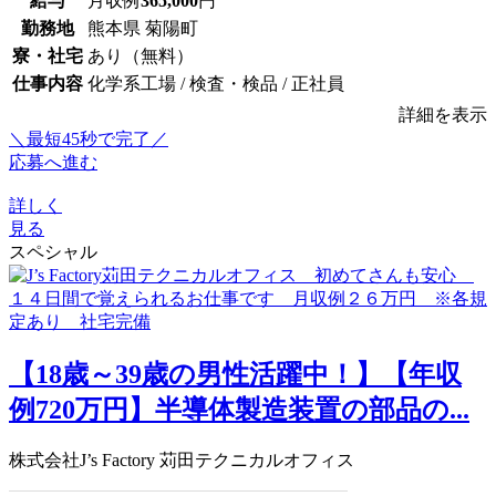
給与
月収例
365,000
円
勤務地
熊本県 菊陽町
寮・社宅
あり（無料）
仕事内容
化学系工場 / 検査・検品 / 正社員
詳細を表示
＼最短45秒で完了／
応募へ進む
詳しく
見る
スペシャル
【18歳～39歳の男性活躍中！】【年収
例720万円】半導体製造装置の部品の...
株式会社J’s Factory 苅田テクニカルオフィス