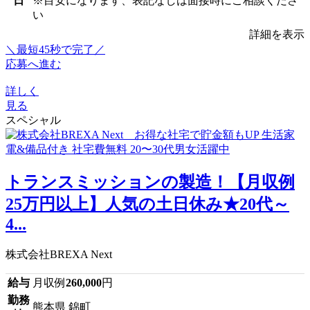
日
※目安になります、表記なしは面接時にご相談くださ
い
詳細を表示
＼最短45秒で完了／
応募へ進む
詳しく
見る
スペシャル
トランスミッションの製造！【月収例
25万円以上】人気の土日休み★20代～
4...
株式会社BREXA Next
給与
月収例
260,000
円
勤務
熊本県 錦町