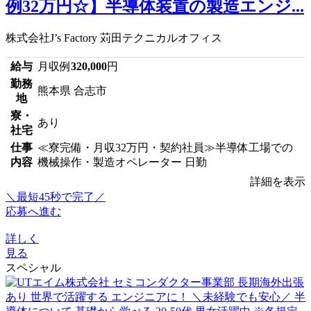
例32万円☆】半導体装置の製造エンジ...
株式会社J’s Factory 苅田テクニカルオフィス
給与
月収例
320,000
円
勤務
熊本県 合志市
地
寮・
あり
社宅
仕事
≪寮完備・月収32万円・契約社員≫半導体工場での
内容
機械操作・製造オペレーター 日勤
詳細を表示
＼最短45秒で完了／
応募へ進む
詳しく
見る
スペシャル