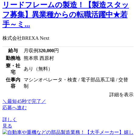
リードフレームの製造！【製造スタッ
フ募集】異業種からの転職活躍中★若
手～ミ...
株式会社BREXA Next
給与
月収例
320,000
円
勤務地
熊本県 西原村
寮・社
あり（無料）
宅
仕事内
マシンオペレータ・検査 / 電子部品系工場 / 交替
容
制
詳細を表示
＼最短45秒で完了／
応募へ進む
詳しく
見る