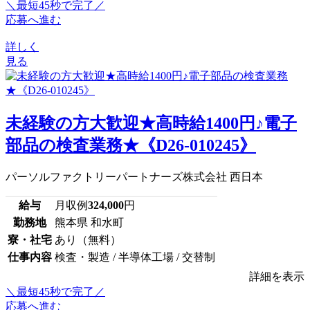
＼最短45秒で完了／
応募へ進む
詳しく
見る
未経験の方大歓迎★高時給1400円♪電子
部品の検査業務★《D26-010245》
パーソルファクトリーパートナーズ株式会社 西日本
給与
月収例
324,000
円
勤務地
熊本県 和水町
寮・社宅
あり（無料）
仕事内容
検査・製造 / 半導体工場 / 交替制
詳細を表示
＼最短45秒で完了／
応募へ進む