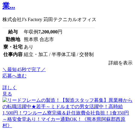
業...
株式会社J’s Factory 苅田テクニカルオフィス
給与
年収例
7,200,000
円
勤務地
熊本県 合志市
寮・社宅
あり
仕事内容
組立・加工 / 半導体工場 / 交替制
詳細を表示
＼最短45秒で完了／
応募へ進む
詳しく
見る