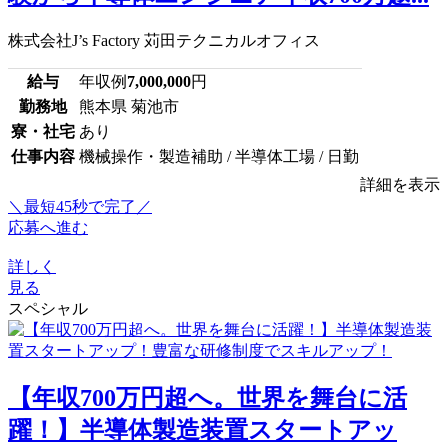
株式会社J’s Factory 苅田テクニカルオフィス
給与
年収例
7,000,000
円
勤務地
熊本県 菊池市
寮・社宅
あり
仕事内容
機械操作・製造補助 / 半導体工場 / 日勤
詳細を表示
＼最短45秒で完了／
応募へ進む
詳しく
見る
スペシャル
【年収700万円超へ。世界を舞台に活
躍！】半導体製造装置スタートアッ