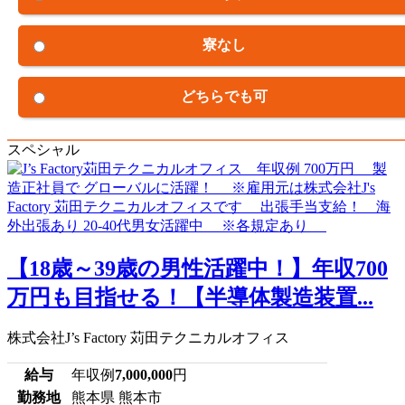
寮なし
どちらでも可
スペシャル
【18歳～39歳の男性活躍中！】年収700
万円も目指せる！【半導体製造装置...
株式会社J’s Factory 苅田テクニカルオフィス
給与
年収例
7,000,000
円
勤務地
熊本県 熊本市