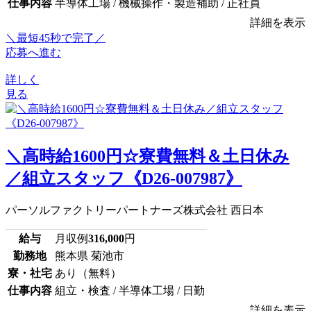
仕事内容
半導体工場 / 機械操作・製造補助 / 正社員
詳細を表示
＼最短45秒で完了／
応募へ進む
詳しく
見る
＼高時給1600円☆寮費無料＆土日休み
／組立スタッフ《D26-007987》
パーソルファクトリーパートナーズ株式会社 西日本
給与
月収例
316,000
円
勤務地
熊本県 菊池市
寮・社宅
あり（無料）
仕事内容
組立・検査 / 半導体工場 / 日勤
詳細を表示