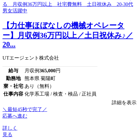
【力仕事ほぼなしの機械オペレータ
ー】月収例36万円以上／土日祝休み♪／
20...
UTエージェント株式会社
給与
月収例
365,000
円
勤務地
熊本県 菊陽町
寮・社宅
あり（無料）
仕事内容
化学系工場 / 検査・検品 / 正社員
詳細を表示
＼最短45秒で完了／
応募へ進む
詳しく
見る