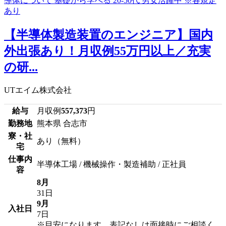
【半導体製造装置のエンジニア】国内
外出張あり！月収例55万円以上／充実
の研...
UTエイム株式会社
給与
月収例
557,373
円
勤務地
熊本県 合志市
寮・社
あり（無料）
宅
仕事内
半導体工場 / 機械操作・製造補助 / 正社員
容
8月
31日
9月
入社日
7日
※目安になります、表記なしは面接時にご相談く