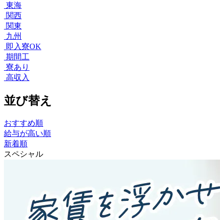
東海
関西
関東
九州
即入寮OK
期間工
寮あり
高収入
並び替え
おすすめ順
給与が高い順
新着順
スペシャル