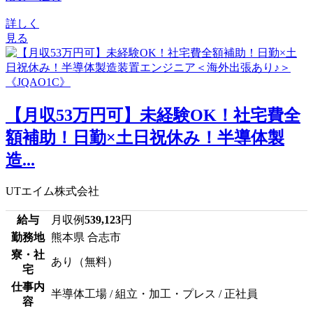
詳しく
見る
【月収53万円可】未経験OK！社宅費全
額補助！日勤×土日祝休み！半導体製
造...
UTエイム株式会社
給与
月収例
539,123
円
勤務地
熊本県 合志市
寮・社
あり（無料）
宅
仕事内
半導体工場 / 組立・加工・プレス / 正社員
容