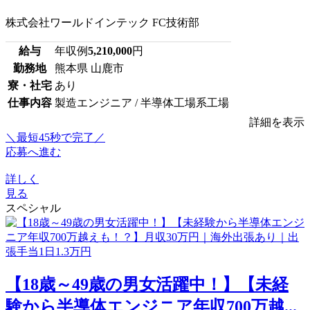
株式会社ワールドインテック FC技術部
給与
年収例
5,210,000
円
勤務地
熊本県 山鹿市
寮・社宅
あり
仕事内容
製造エンジニア / 半導体工場系工場
詳細を表示
＼最短45秒で完了／
応募へ進む
詳しく
見る
スペシャル
【18歳～49歳の男女活躍中！】【未経
験から半導体エンジニア年収700万越...