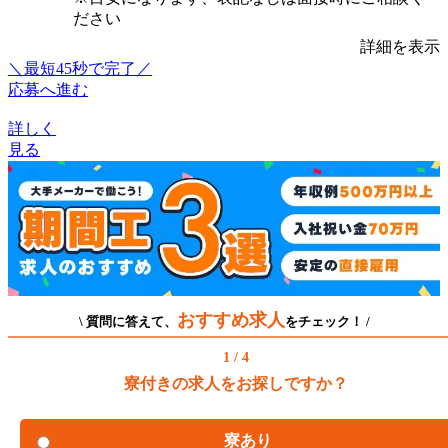
ださい
詳細を表示
＼最短45秒で完了／
応募へ進む
詳しく
見る
おすすめ求人
\ 質問に答えて、
をチェック！ /
1 / 4
寮付きの求人をお探しですか？
寮あり