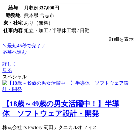
給与
月収例
337,000
円
勤務地
熊本県 合志市
寮・社宅
あり（無料）
仕事内容
組立・加工 / 半導体工場 / 日勤
詳細を表示
＼最短45秒で完了／
応募へ進む
詳しく
見る
スペシャル
【18歳～49歳の男女活躍中！】半導
体 ソフトウェア設計・開発
株式会社J’s Factory 苅田テクニカルオフィス