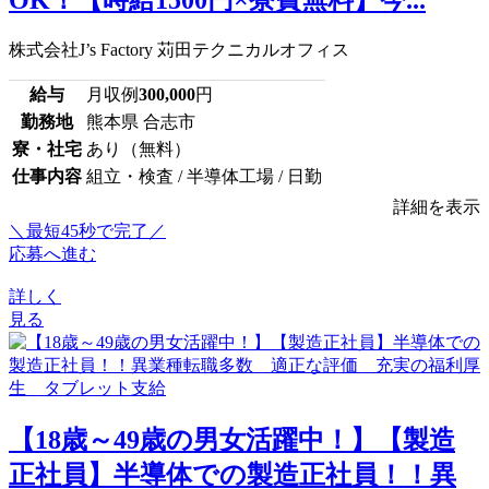
OK！【時給1500円×寮費無料】今...
株式会社J’s Factory 苅田テクニカルオフィス
給与
月収例
300,000
円
勤務地
熊本県 合志市
寮・社宅
あり（無料）
仕事内容
組立・検査 / 半導体工場 / 日勤
詳細を表示
＼最短45秒で完了／
応募へ進む
詳しく
見る
【18歳～49歳の男女活躍中！】【製造
正社員】半導体での製造正社員！！異