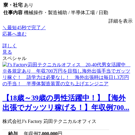
寮・社宅
あり
仕事内容
機械操作・製造補助 / 半導体工場 / 日勤
詳細を表示
＼最短45秒で完了／
応募へ進む
詳しく
見る
スペシャル
【18歳～39歳の男性活躍中！】【海外
出張でガッツリ稼げる！】年収例700...
株式会社J’s Factory 苅田テクニカルオフィス
給与
年収例
7,000,000
円