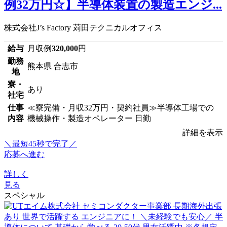
例32万円☆】半導体装置の製造エンジ...
株式会社J’s Factory 苅田テクニカルオフィス
給与
月収例
320,000
円
勤務
熊本県 合志市
地
寮・
あり
社宅
仕事
≪寮完備・月収32万円・契約社員≫半導体工場での
内容
機械操作・製造オペレーター 日勤
詳細を表示
＼最短45秒で完了／
応募へ進む
詳しく
見る
スペシャル