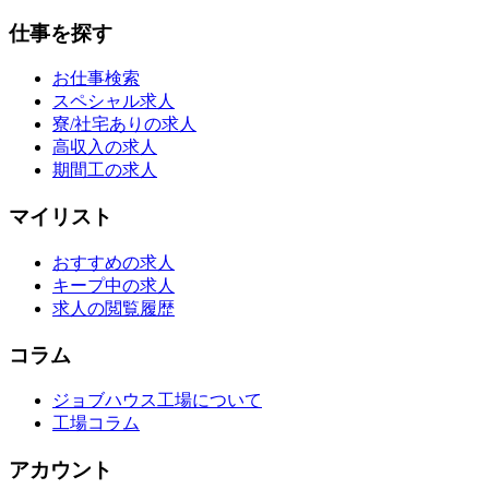
仕事を探す
お仕事検索
スペシャル求人
寮/社宅ありの求人
高収入の求人
期間工の求人
マイリスト
おすすめの求人
キープ中の求人
求人の閲覧履歴
コラム
ジョブハウス工場について
工場コラム
アカウント