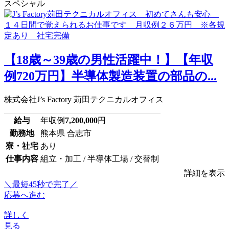
スペシャル
【18歳～39歳の男性活躍中！】【年収
例720万円】半導体製造装置の部品の...
株式会社J’s Factory 苅田テクニカルオフィス
給与
年収例
7,200,000
円
勤務地
熊本県 合志市
寮・社宅
あり
仕事内容
組立・加工 / 半導体工場 / 交替制
詳細を表示
＼最短45秒で完了／
応募へ進む
詳しく
見る