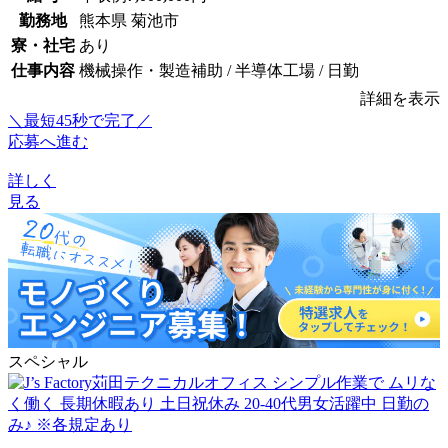
勤務地
熊本県 菊池市
寮・社宅
あり
仕事内容
機械操作・製造補助 / 半導体工場 / 日勤
詳細を表示
＼最短45秒で完了／
応募へ進む
詳しく
見る
スペシャル