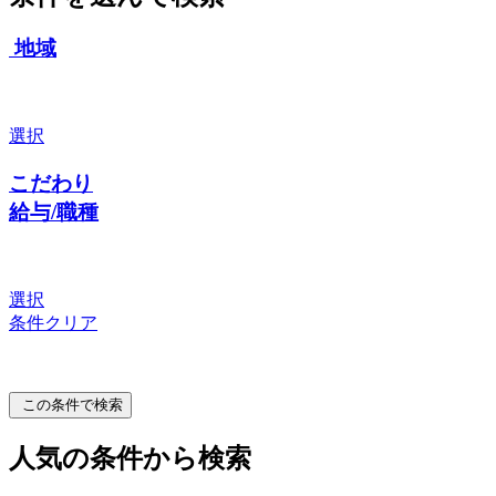
地域
選択
こだわり
給与/職種
選択
条件クリア
この条件で検索
人気の条件から検索