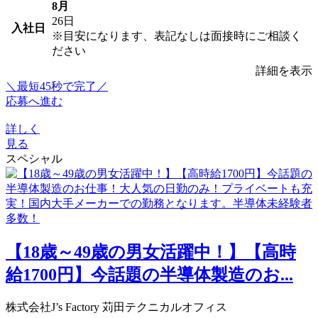
8月
26日
入社日
※目安になります、表記なしは面接時にご相談く
ださい
詳細を表示
＼最短45秒で完了／
応募へ進む
詳しく
見る
スペシャル
【18歳～49歳の男女活躍中！】【高時
給1700円】今話題の半導体製造のお...
株式会社J’s Factory 苅田テクニカルオフィス