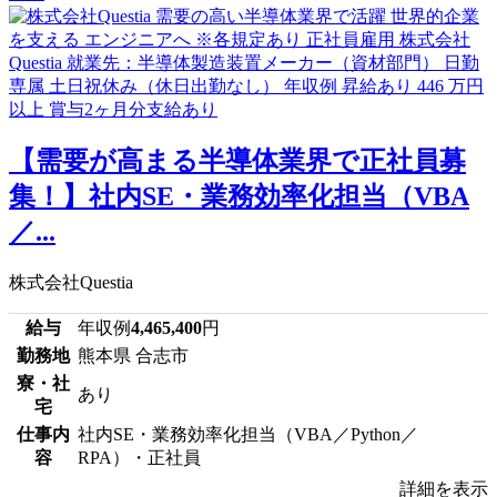
【需要が高まる半導体業界で正社員募
集！】社内SE・業務効率化担当（VBA
／...
株式会社Questia
給与
年収例
4,465,400
円
勤務地
熊本県 合志市
寮・社
あり
宅
仕事内
社内SE・業務効率化担当（VBA／Python／
容
RPA）・正社員
詳細を表示