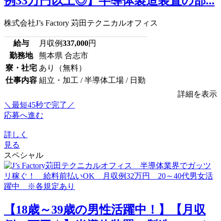
例33万円以上◎】半導体製造装置の部...
株式会社J’s Factory 苅田テクニカルオフィス
給与
月収例
337,000
円
勤務地
熊本県 合志市
寮・社宅
あり（無料）
仕事内容
組立・加工 / 半導体工場 / 日勤
詳細を表示
＼最短45秒で完了／
応募へ進む
詳しく
見る
スペシャル
【18歳～39歳の男性活躍中！】【月収