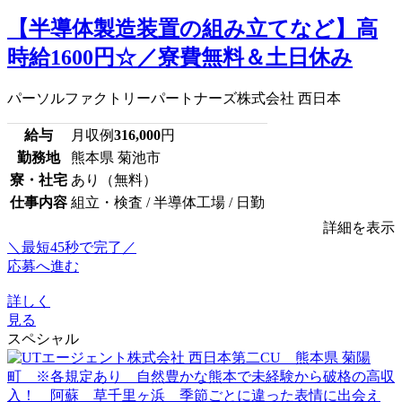
【半導体製造装置の組み立てなど】高
時給1600円☆／寮費無料＆土日休み
パーソルファクトリーパートナーズ株式会社 西日本
給与
月収例
316,000
円
勤務地
熊本県 菊池市
寮・社宅
あり（無料）
仕事内容
組立・検査 / 半導体工場 / 日勤
詳細を表示
＼最短45秒で完了／
応募へ進む
詳しく
見る
スペシャル