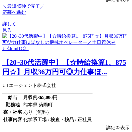
＼最短45秒で完了／
応募へ進む
詳しく
見る
【20~30代活躍中】【☆時給換算1、875
円☆】月収36万円可◎力仕事ほ...
UTエージェント株式会社
給与
月収例
365,000
円
勤務地
熊本県 菊陽町
寮・社宅
あり（無料）
仕事内容
化学系工場 / 検査・検品 / 正社員
詳細を表示