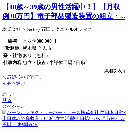
【18歳～39歳の男性活躍中！】【月収
例30万円】電子部品製造装置の組立・...
株式会社J’s Factory 苅田テクニカルオフィス
給与
月収例
300,000
円
勤務地
熊本県 合志市
寮・社宅
あり（無料）
仕事内容
組立・検査 / 半導体工場 / 日勤
詳細を表示
＼最短45秒で完了／
応募へ進む
詳しく
見る
スペシャル