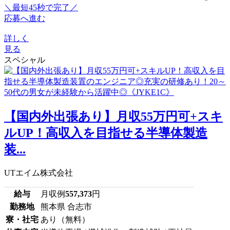
＼最短45秒で完了／
応募へ進む
詳しく
見る
スペシャル
【国内外出張あり】月収55万円可+スキ
ルUP！高収入を目指せる半導体製造
装...
UTエイム株式会社
給与
月収例
557,373
円
勤務地
熊本県 合志市
寮・社宅
あり（無料）