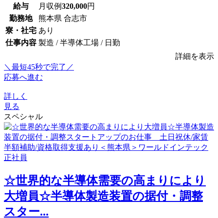
給与
月収例
320,000
円
勤務地
熊本県 合志市
寮・社宅
あり
仕事内容
製造 / 半導体工場 / 日勤
詳細を表示
＼最短45秒で完了／
応募へ進む
詳しく
見る
スペシャル
☆世界的な半導体需要の高まりにより
大増員☆半導体製造装置の据付・調整
スター...