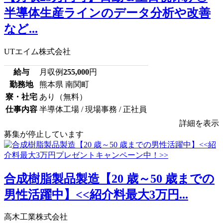
半導体生産ラインのデータ分析や改善
など...
UTエイム株式会社
給与
月収例
255,000
円
勤務地
熊本県 南関町
寮・社宅
あり（無料）
仕事内容
半導体工場 / 現場事務 / 正社員
詳細を表示
募集が停止しています
合成樹脂製品製造【20 歳～50 歳までの
男性活躍中】<<紹介料最大3万円...
高木工業株式会社