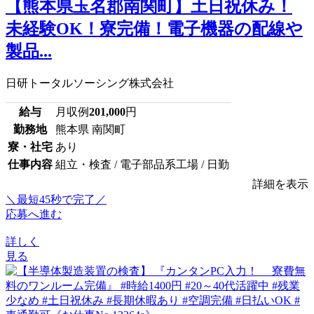
【熊本県玉名郡南関町】土日祝休み！
未経験OK！寮完備！電子機器の配線や
製品...
日研トータルソーシング株式会社
給与
月収例
201,000
円
勤務地
熊本県 南関町
寮・社宅
あり
仕事内容
組立・検査 / 電子部品系工場 / 日勤
詳細を表示
＼最短45秒で完了／
応募へ進む
詳しく
見る