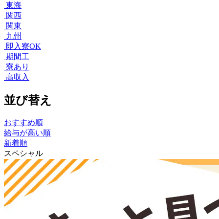
東海
関西
関東
九州
即入寮OK
期間工
寮あり
高収入
並び替え
おすすめ順
給与が高い順
新着順
スペシャル