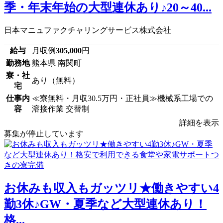
季・年末年始の大型連休あり♪20～40...
日本マニュファクチャリングサービス株式会社
給与
月収例
305,000
円
勤務地
熊本県 南関町
寮・社
あり（無料）
宅
仕事内
≪寮無料・月収30.5万円・正社員≫機械系工場での
容
溶接作業 交替制
詳細を表示
募集が停止しています
お休みも収入もガッツリ★働きやすい4
勤3休♪GW・夏季など大型連休あり！
格...