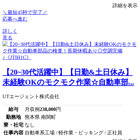
詳細を表示
＼最短45秒で完了／
応募へ進む
詳しく
見る
【20~30代活躍中】【日勤&土日休み】
未経験OKのモクモク作業☆自動車部...
UTエージェント株式会社
給与
月収例
238,000
円
勤務地
熊本県 南関町
寮・社宅
なし
仕事内容
自動車系工場 / 軽作業・ピッキング / 正社員