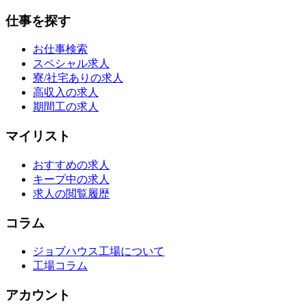
仕事を探す
お仕事検索
スペシャル求人
寮/社宅ありの求人
高収入の求人
期間工の求人
マイリスト
おすすめの求人
キープ中の求人
求人の閲覧履歴
コラム
ジョブハウス工場について
工場コラム
アカウント