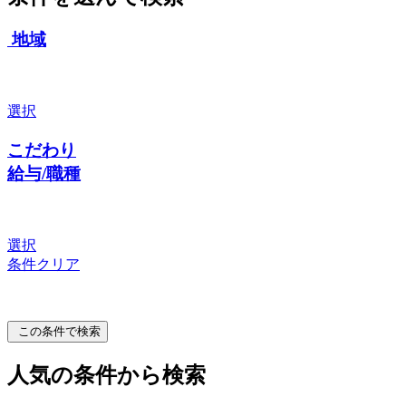
地域
選択
こだわり
給与/職種
選択
条件クリア
この条件で検索
人気の条件から検索