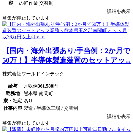
容
の軽作業 交替制
詳細を表示
募集が停止しています
【国内・海外出張あり/手当例：2か月で
50万！】半導体製造装置のセットアッ...
株式会社ワールドインテック
給与
月収例
361,588
円
勤務地
熊本県 南関町
寮・社宅
あり
仕事内容
製造 / 半導体工場 / 交替制
詳細を表示
募集が停止しています