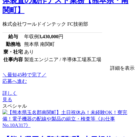
体装置の動作テスト業務【熊本県・南
関町】
株式会社ワールドインテック FC技術部
給与
年収例
3,430,000
円
勤務地
熊本県 南関町
寮・社宅
あり
仕事内容
製造エンジニア / 半導体工場系工場
詳細を表示
＼最短45秒で完了／
応募へ進む
詳しく
見る
スペシャル