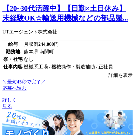
【20~30代活躍中】【日勤×土日休み】
未経験OK☆輸送用機械などの部品製...
UTエージェント株式会社
給与
月収例
244,000
円
勤務地
熊本県 南関町
寮・社宅
なし
仕事内容
機械系工場 / 機械操作・製造補助 / 正社員
詳細を表示
＼最短45秒で完了／
応募へ進む
詳しく
見る