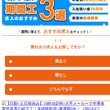
おすすめ求人
\ 質問に答えて、
をチェック！ /
1 / 4
寮付きの求人をお探しですか？
寮あり
寮なし
どちらでも可