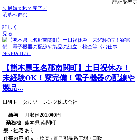
詳細を表示
＼最短45秒で完了／
応募へ進む
詳しく
見る
【熊本県玉名郡南関町】土日祝休み！
未経験OK！寮完備！電子機器の配線や
製品...
日研トータルソーシング株式会社
給与
月収例
201,000
円
勤務地
熊本県 南関町
寮・社宅
あり
仕事内容
組立・検査 / 電子部品系工場 / 日勤