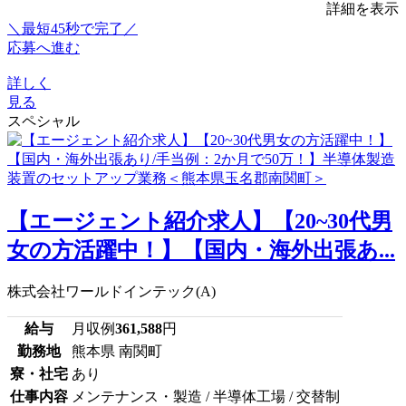
詳細を表示
＼最短45秒で完了／
応募へ進む
詳しく
見る
スペシャル
【エージェント紹介求人】【20~30代男
女の方活躍中！】【国内・海外出張あ...
株式会社ワールドインテック(A)
給与
月収例
361,588
円
勤務地
熊本県 南関町
寮・社宅
あり
仕事内容
メンテナンス・製造 / 半導体工場 / 交替制