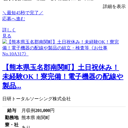
詳細を表示
＼最短45秒で完了／
応募へ進む
詳しく
見る
【熊本県玉名郡南関町】土日祝休み！
未経験OK！寮完備！電子機器の配線や
製品...
日研トータルソーシング株式会社
給与
月収例
201,000
円
勤務地
熊本県 南関町
寮・社
あり