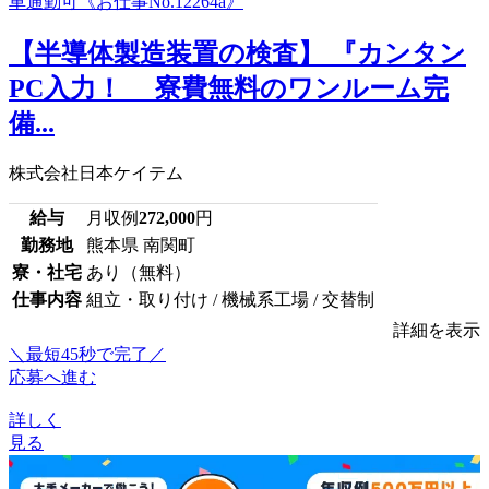
【半導体製造装置の検査】 『カンタン
PC入力！ 寮費無料のワンルーム完
備...
株式会社日本ケイテム
給与
月収例
272,000
円
勤務地
熊本県 南関町
寮・社宅
あり（無料）
仕事内容
組立・取り付け / 機械系工場 / 交替制
詳細を表示
＼最短45秒で完了／
応募へ進む
詳しく
見る