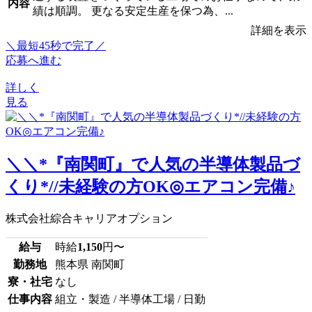
内容
績は順調。 更なる安定生産を保つ為、...
詳細を表示
＼最短45秒で完了／
応募へ進む
詳しく
見る
＼＼*『南関町』で人気の半導体製品づ
くり*//未経験の方OK◎エアコン完備♪
株式会社綜合キャリアオプション
給与
時給
1,150
円〜
勤務地
熊本県 南関町
寮・社宅
なし
仕事内容
組立・製造 / 半導体工場 / 日勤