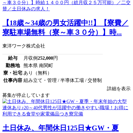
【18歳～34歳の男女活躍中!!】【寮費／
寮駐車場無料（寮～車３０分）】時...
東洋ワーク株式会社
給与
月収例
252,000
円
勤務地
熊本県 南関町
寮・社宅
あり（無料）
仕事内容
組み立て・管理 / 半導体工場 / 交替制
詳細を表示
募集が停止しています
土日休み、年間休日125日★GW・夏