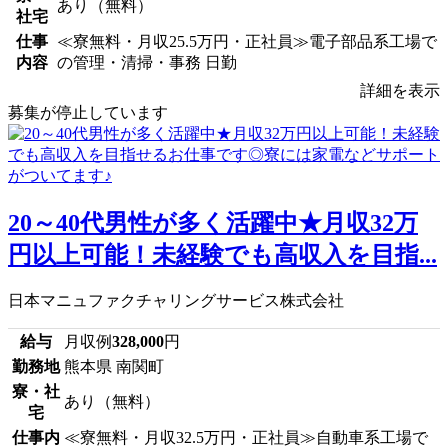
あり（無料）
社宅
仕事
≪寮無料・月収25.5万円・正社員≫電子部品系工場で
内容
の管理・清掃・事務 日勤
詳細を表示
募集が停止しています
20～40代男性が多く活躍中★月収32万
円以上可能！未経験でも高収入を目指...
日本マニュファクチャリングサービス株式会社
給与
月収例
328,000
円
勤務地
熊本県 南関町
寮・社
あり（無料）
宅
仕事内
≪寮無料・月収32.5万円・正社員≫自動車系工場で