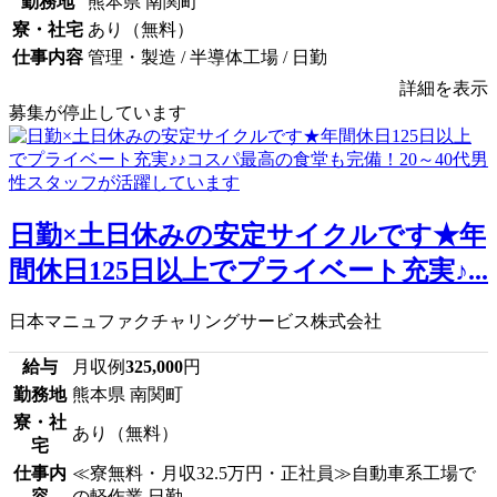
勤務地
熊本県 南関町
寮・社宅
あり（無料）
仕事内容
管理・製造 / 半導体工場 / 日勤
詳細を表示
募集が停止しています
日勤×土日休みの安定サイクルです★年
間休日125日以上でプライベート充実♪...
日本マニュファクチャリングサービス株式会社
給与
月収例
325,000
円
勤務地
熊本県 南関町
寮・社
あり（無料）
宅
仕事内
≪寮無料・月収32.5万円・正社員≫自動車系工場で
容
の軽作業 日勤