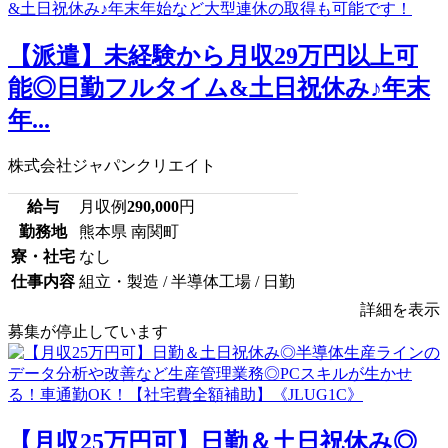
【派遣】未経験から月収29万円以上可
能◎日勤フルタイム&土日祝休み♪年末
年...
株式会社ジャパンクリエイト
給与
月収例
290,000
円
勤務地
熊本県 南関町
寮・社宅
なし
仕事内容
組立・製造 / 半導体工場 / 日勤
詳細を表示
募集が停止しています
【月収25万円可】日勤＆土日祝休み◎