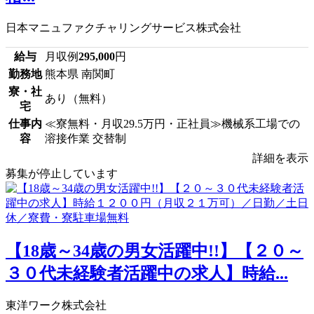
日本マニュファクチャリングサービス株式会社
給与
月収例
295,000
円
勤務地
熊本県 南関町
寮・社
あり（無料）
宅
仕事内
≪寮無料・月収29.5万円・正社員≫機械系工場での
容
溶接作業 交替制
詳細を表示
募集が停止しています
【18歳～34歳の男女活躍中!!】【２０～
３０代未経験者活躍中の求人】時給...
東洋ワーク株式会社