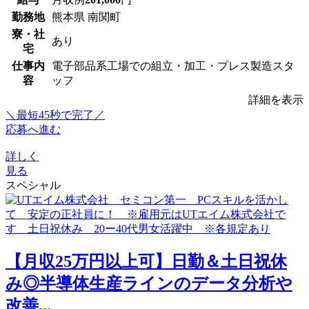
勤務地
熊本県 南関町
寮・社
あり
宅
仕事内
電子部品系工場での組立・加工・プレス製造スタ
容
ッフ
詳細を表示
＼最短45秒で完了／
応募へ進む
詳しく
見る
スペシャル
【月収25万円以上可】日勤＆土日祝休
み◎半導体生産ラインのデータ分析や
改善...