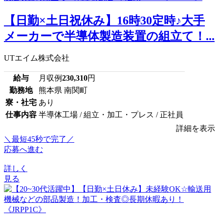
【日勤×土日祝休み】16時30定時♪大手
メーカーで半導体製造装置の組立て！...
UTエイム株式会社
給与
月収例
230,310
円
勤務地
熊本県 南関町
寮・社宅
あり
仕事内容
半導体工場 / 組立・加工・プレス / 正社員
詳細を表示
＼最短45秒で完了／
応募へ進む
詳しく
見る