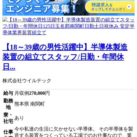
【18～39歳の男性活躍中】半導体製造
装置の組立てスタッフ/日勤・年間休
日...
株式会社ウイルテック
給与
月収例
270,000
円
勤務
熊本県 南関町
地
寮・
あり
社宅
今や私達の生活に欠かせない半導体。 その半導体を製
仕事
造する装置をつくっている工場でのお仕事なので、業