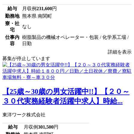
給与
月収例
231,600
円
勤務地
熊本県 南関町
寮・社
なし
宅
仕事内
樹脂製品の機械オペレーター・包装 / 化学系工場 /
容
日勤
詳細を表示
募集が停止しています
【25歳～30歳の男女活躍中!!】【２０～
３０代実務経験者活躍中求人】時給...
東洋ワーク株式会社
給与
月収例
301,500
円