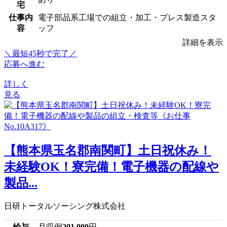
宅
仕事内
電子部品系工場での組立・加工・プレス製造スタ
容
ッフ
詳細を表示
＼最短45秒で完了／
応募へ進む
詳しく
見る
【熊本県玉名郡南関町】土日祝休み！
未経験OK！寮完備！電子機器の配線や
製品...
日研トータルソーシング株式会社
給与
月収例
201,000
円