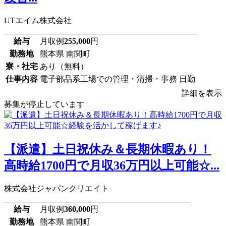
UTエイム株式会社
給与
月収例
255,000
円
勤務地
熊本県 南関町
寮・社宅
あり（無料）
仕事内容
電子部品系工場での管理・清掃・事務 日勤
詳細を表示
募集が停止しています
【派遣】土日祝休み＆長期休暇あり！
高時給1700円で月収36万円以上可能☆...
株式会社ジャパンクリエイト
給与
月収例
360,000
円
勤務地
熊本県 南関町