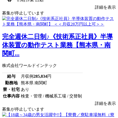
詳細を表示
募集が停止しています
完全週休二日制♪《技術系正社員》半導
体装置の動作テスト業務【熊本県・南
関町...
株式会社ワールドインテック
給与
月収例
285,834
円
勤務地
熊本県 南関町
寮・社宅
あり
仕事内容
検査・管理 / 機械系工場 / 交替制
詳細を表示
募集が停止しています