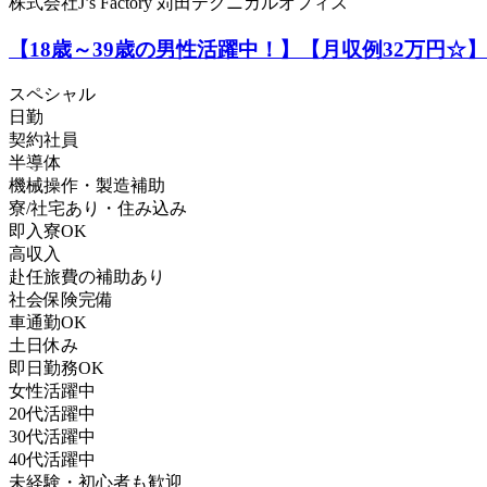
株式会社J’s Factory 苅田テクニカルオフィス
【18歳～39歳の男性活躍中！】【月収例32万円
スペシャル
日勤
契約社員
半導体
機械操作・製造補助
寮/社宅あり・住み込み
即入寮OK
高収入
赴任旅費の補助あり
社会保険完備
車通勤OK
土日休み
即日勤務OK
女性活躍中
20代活躍中
30代活躍中
40代活躍中
未経験・初心者も歓迎