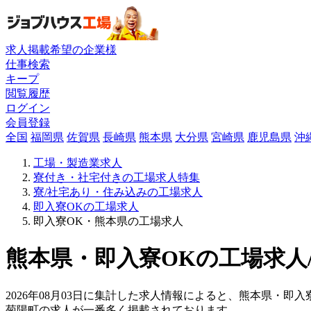
求人掲載希望の企業様
仕事検索
キープ
閲覧履歴
ログイン
会員登録
全国
福岡県
佐賀県
長崎県
熊本県
大分県
宮崎県
鹿児島県
沖
工場・製造業求人
寮付き・社宅付きの工場求人特集
寮/社宅あり・住み込みの工場求人
即入寮OKの工場求人
即入寮OK・熊本県の工場求人
熊本県・即入寮OKの工場求人/
2026年08月03日に集計した求人情報によると、熊本県・即入
菊陽町の求人が一番多く掲載されております。