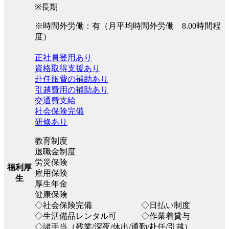
※長期
※時間外労働：有（月平均時間外労働 8.00時間程
度）
正社員登用あり
資格取得支援あり
赴任旅費の補助あり
引越費用の補助あり
交通費支給
社会保険完備
研修あり
教育制度
退職金制度
労災保険
福利厚
雇用保険
生
厚生年金
健康保険
◇社会保険完備 ◇日払い制度
◇生活備品レンタル可 ◇作業着貸与
◇諸手当（残業/深夜/休出/通勤/赴任/引越）