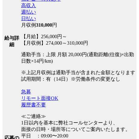
高収入
週払い
日払い
月収例
310,000
円
【月給】256,000円～
給与詳
【月収例】274,000～310,000円
細
通勤手当：上限 月額 20,000円(通勤距離(往復)×出勤
日数×14円/km)
※上記月収例は通勤手当が含まれた金額となります
試用期間：有（14日）※労働条件の変更なし
急募
リモート面接OK
履歴書不要
≪ご連絡≫
1日以内を基本に弊社コールセンターより、
面接の日時・場所等についてご案内いたします。
平日 ：09:00〜20:00
応募の