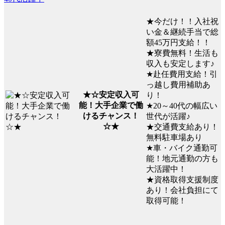
★今だけ！！入社祝
い金＆継続手当で総
額45万円支給！！
★寮費無料！生活も
収入も安定します♪
★赴任費用支給！引
っ越し費用補助あ
★☆安定収入可
り！
能！大手企業で働
★20～40代の幅広い
けるチャンス！
世代が活躍♪
☆★
★交通費支給あり！
無料駐車場あり
★車・バイク通勤可
能！地元通勤の方も
大活躍中！
★資格取得支援制度
あり！会社負担にて
取得可能！