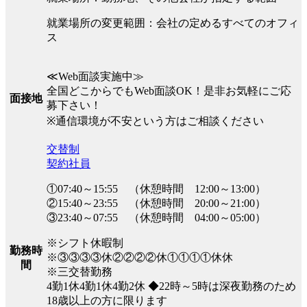
就業場所の変更範囲：会社の定めるすべてのオフィ
ス
≪Web面談実施中≫
全国どこからでもWeb面談OK！是非お気軽にご応
面接地
募下さい！
※通信環境が不安という方はご相談ください
交替制
契約社員
①07:40～15:55 （休憩時間 12:00～13:00）
②15:40～23:55 （休憩時間 20:00～21:00）
③23:40～07:55 （休憩時間 04:00～05:00）
※シフト休暇制
勤務時
※③③③③休②②②②休①①①①休休
間
※三交替勤務
4勤1休4勤1休4勤2休 ◆22時～5時は深夜勤務のため
18歳以上の方に限ります