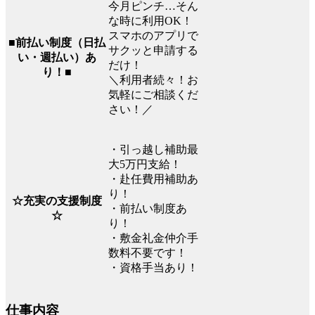
今月ピンチ…そん
な時に利用OK！
スマホのアプリで
■前払い制度（日払
サクッと申請する
い・週払い）あ
だけ！
り！■
＼利用者続々！お
気軽にご相談くだ
さい！／
・引っ越し補助最
大5万円支給！
・赴任費用補助あ
り！
☆充実の支援制度
・前払い制度あ
☆
り！
・敷金礼金仲介手
数料不要です！
・資格手当あり！
仕事内容