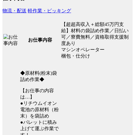
物流・配送
軽作業・ピッキング
【超超高収入＋総額45万円支
給】材料の袋詰め作業／日払い
可／寮費無料／資格取得支援制
お仕事内容
度あり
マシンオペレーター
梱包・仕分け
◆原材料(粉末)袋
詰め作業◆
【お仕事の内容
は…】
●リチウムイオン
電池の原材料（粉
末）を袋詰め
●パレットに積み
上げて運ぶ作業で
す！