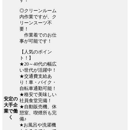
◎クリーンルーム
内作業ですが、ク
リーンスーツ不
要！
作業着でのお仕
事が可能です！
【人気のポイン
ト！】
★20～40代の幅広
い世代が活躍中！
★交通費支給あ
り！車・バイク・
自転車通勤可能！
★格安で美味しい
安定の
社員食堂完備！
大手企
★自動販売機、休
業で働
憩室、喫煙所も完
く
備♪
★お風呂や洗濯機