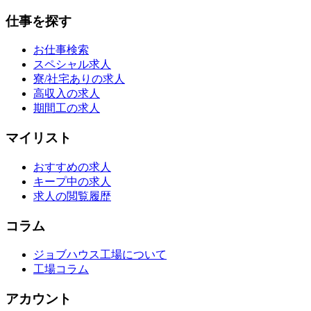
仕事を探す
お仕事検索
スペシャル求人
寮/社宅ありの求人
高収入の求人
期間工の求人
マイリスト
おすすめの求人
キープ中の求人
求人の閲覧履歴
コラム
ジョブハウス工場について
工場コラム
アカウント