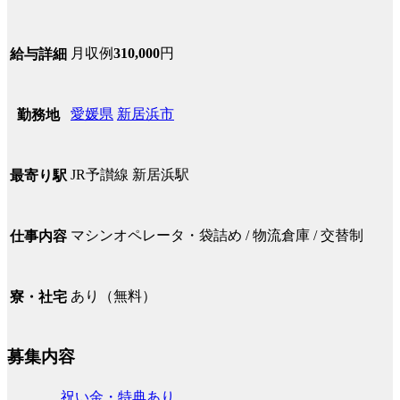
月収例
310,000
円
給与詳細
愛媛県
新居浜市
勤務地
JR予讃線 新居浜駅
最寄り駅
マシンオペレータ・袋詰め / 物流倉庫 / 交替制
仕事内容
あり（無料）
寮・社宅
募集内容
祝い金・特典あり