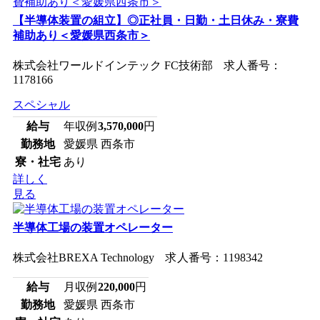
【半導体装置の組立】◎正社員・日勤・土日休み・寮費
補助あり＜愛媛県西条市＞
株式会社ワールドインテック FC技術部 求人番号：
1178166
スペシャル
給与
年収例
3,570,000
円
勤務地
愛媛県 西条市
寮・社宅
あり
詳しく
見る
半導体工場の装置オペレーター
株式会社BREXA Technology 求人番号：1198342
給与
月収例
220,000
円
勤務地
愛媛県 西条市