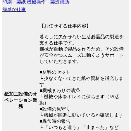
印刷・製紙
機械操作・製造補助
簡単な仕事
【お任せする仕事内容】
暮らしに欠かせない生活必需品の製造を
支える仕事です。
機械が自動で製品を作るため、その設備
が安全かつスムーズに動くようサポート
していただきます。
■材料のセット
└ 少なくなってきた紙や資材を補充しま
す
■機械まわりの清掃
紙加工設備のオ
└ 機械や床をキレイに保ちます（5S活
ペレーション業
動）
務
■設備の見守り
└ 機械が順調に動いているか確認します
■異常時の報告
└ 「いつもと違う」「止まった」など、