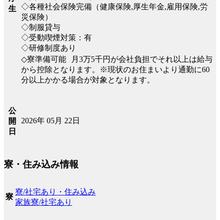
◇各種社会保険完備（健康保険,厚生年金,雇用保険,労
生
災保険）
◇制服貸与
◇受動喫煙対策：有
◇研修制度あり
◇寮準備可能 月3万5千円が会社負担でそれ以上は給与
から控除となります。※現状のお住まいより通勤に60
分以上かかる場合が対象となります。
公
2026年 05月 22日
開
日
寮・住み込み情報
寮/社宅あり・住み込み
寮
家族寮/社宅あり