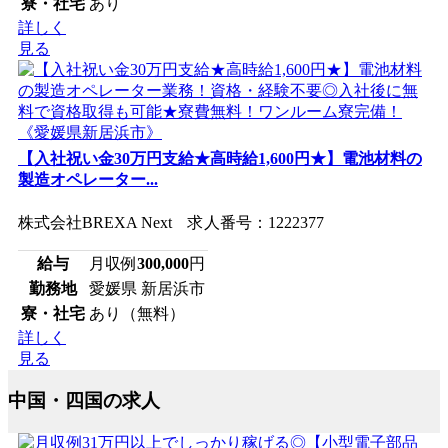
寮・社宅
あり
詳しく
見る
【入社祝い金30万円支給★高時給1,600円★】電池材料の
製造オペレーター...
株式会社BREXA Next 求人番号：1222377
給与
月収例
300,000
円
勤務地
愛媛県 新居浜市
寮・社宅
あり（無料）
詳しく
見る
中国・四国の求人