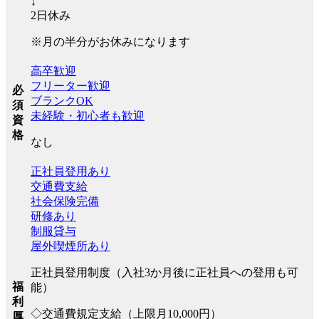
↓
2日休み
※月の半分がお休みになります
高卒歓迎
フリーター歓迎
必
ブランクOK
須
未経験・初心者も歓迎
資
格
なし
正社員登用あり
交通費支給
社会保険完備
研修あり
制服貸与
屋外喫煙所あり
正社員登用制度（入社3か月後に正社員への登用も可
福
能）
利
◇交通費規定支給（上限月10,000円）
厚