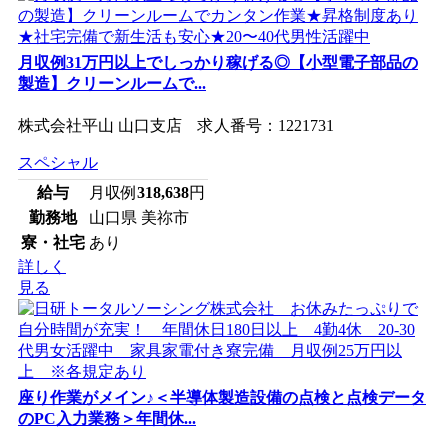
月収例31万円以上でしっかり稼げる◎【小型電子部品の
製造】クリーンルームで...
株式会社平山 山口支店 求人番号：1221731
スペシャル
給与
月収例
318,638
円
勤務地
山口県 美祢市
寮・社宅
あり
詳しく
見る
座り作業がメイン♪＜半導体製造設備の点検と点検データ
のPC入力業務＞年間休...