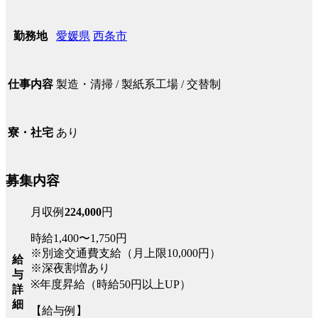
愛媛県
西条市
勤務地
製造・清掃 / 製紙系工場 / 交替制
仕事内容
あり
寮・社宅
募集内容
月収例
224,000
円
時給1,400〜1,750円
※別途交通費支給（月上限10,000円）
給
※深夜割増あり
与
※年度昇給（時給50円以上UP）
詳
細
【給与例】