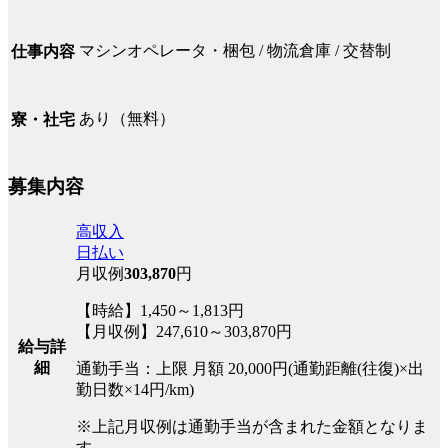
マシンオペレータ・梱包 / 物流倉庫 / 交替制
仕事内容
あり（無料）
寮・社宅
募集内容
高収入
日払い
月収例
303,870
円
【時給】1,450～1,813円
【月収例】247,610～303,870円
給与詳
細
通勤手当：上限 月額 20,000円(通勤距離(往復)×出
勤日数×14円/km)
※上記月収例は通勤手当が含まれた金額となりま
す