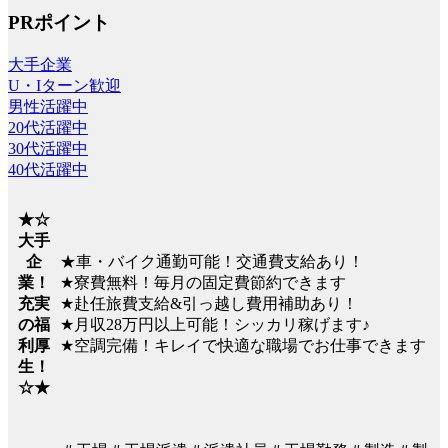
PRポイント
大手企業
U・Iターン歓迎
男性活躍中
20代活躍中
30代活躍中
40代活躍中
★☆
大手
★車・バイク通勤可能！交通費支給あり！
企
★寮費無料！毎月の固定費節約できます
業！
★赴任旅費支給&引っ越し費用補助あり！
充実
★月収28万円以上可能！シッカリ稼げます♪
の福
★空調完備！キレイで快適な職場でお仕事できます
利厚
生！
☆★