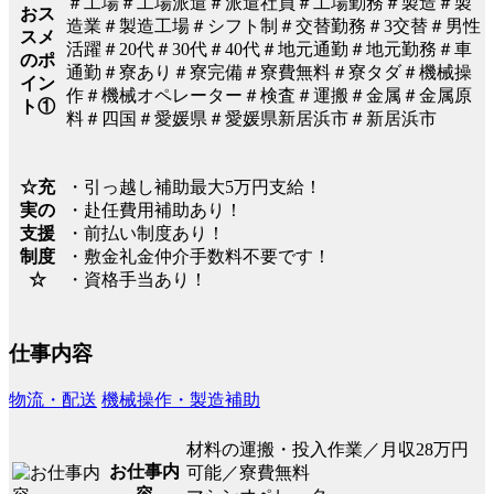
＃工場＃工場派遣＃派遣社員＃工場勤務＃製造＃製
おス
造業＃製造工場＃シフト制＃交替勤務＃3交替＃男性
スメ
活躍＃20代＃30代＃40代＃地元通勤＃地元勤務＃車
のポ
通勤＃寮あり＃寮完備＃寮費無料＃寮タダ＃機械操
イン
作＃機械オペレーター＃検査＃運搬＃金属＃金属原
ト①
料＃四国＃愛媛県＃愛媛県新居浜市＃新居浜市
・引っ越し補助最大5万円支給！
☆充
・赴任費用補助あり！
実の
・前払い制度あり！
支援
・敷金礼金仲介手数料不要です！
制度
・資格手当あり！
☆
仕事内容
物流・配送
機械操作・製造補助
材料の運搬・投入作業／月収28万円
お仕事内
可能／寮費無料