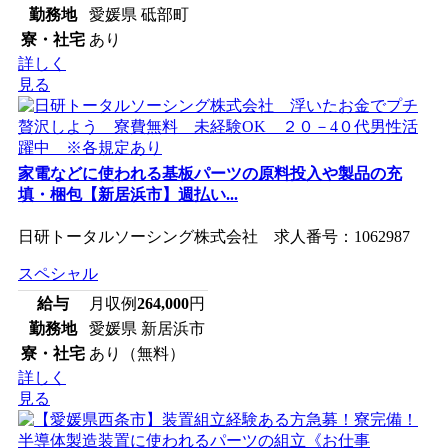
勤務地
愛媛県 砥部町
寮・社宅
あり
詳しく
見る
家電などに使われる基板パーツの原料投入や製品の充
填・梱包【新居浜市】週払い...
日研トータルソーシング株式会社 求人番号：1062987
スペシャル
給与
月収例
264,000
円
勤務地
愛媛県 新居浜市
寮・社宅
あり（無料）
詳しく
見る