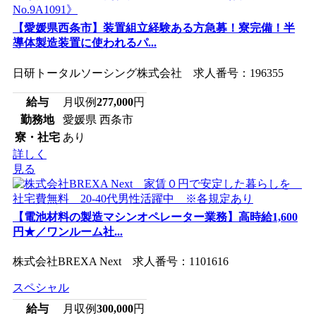
【愛媛県西条市】装置組立経験ある方急募！寮完備！半
導体製造装置に使われるパ...
日研トータルソーシング株式会社 求人番号：196355
給与
月収例
277,000
円
勤務地
愛媛県 西条市
寮・社宅
あり
詳しく
見る
【電池材料の製造マシンオペレーター業務】高時給1,600
円★／ワンルーム社...
株式会社BREXA Next 求人番号：1101616
スペシャル
給与
月収例
300,000
円