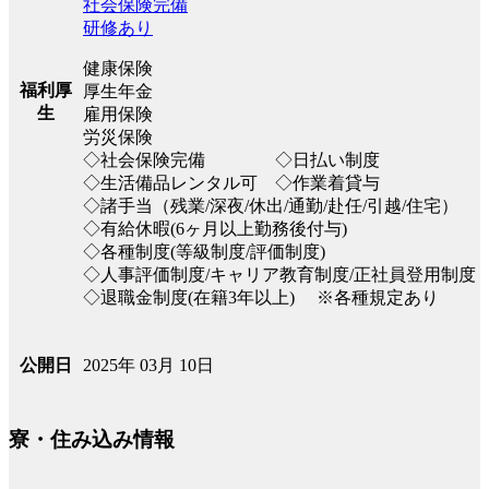
社会保険完備
研修あり
健康保険
福利厚
厚生年金
生
雇用保険
労災保険
◇社会保険完備 ◇日払い制度
◇生活備品レンタル可 ◇作業着貸与
◇諸手当（残業/深夜/休出/通勤/赴任/引越/住宅）
◇有給休暇(6ヶ月以上勤務後付与)
◇各種制度(等級制度/評価制度)
◇人事評価制度/キャリア教育制度/正社員登用制度
◇退職金制度(在籍3年以上) ※各種規定あり
2025年 03月 10日
公開日
寮・住み込み情報