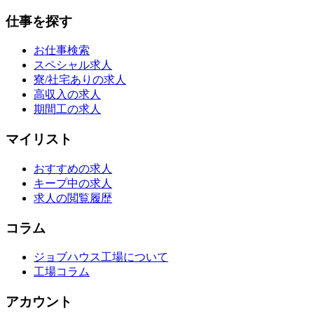
仕事を探す
お仕事検索
スペシャル求人
寮/社宅ありの求人
高収入の求人
期間工の求人
マイリスト
おすすめの求人
キープ中の求人
求人の閲覧履歴
コラム
ジョブハウス工場について
工場コラム
アカウント