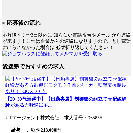
応募後の流れ
応募後すぐ〜3日以内に
知らない電話番号やメール
から連絡
が来ます！これは企業からの連絡になりますので、もし電話
に出られなかった場合は
必ず折り返してください
！
愛媛県でおすすめの求人
【20~30代活躍中】【日勤専属】制御盤の組立て☆配線経
験がある方歓迎◎モ...
UTエージェント株式会社 求人番号：965855
給与
月収例
213,000
円