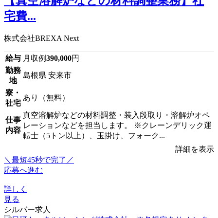
【真空溶解炉などの材料調整業務】社
宅費...
株式会社BREXA Next
給与
月収例
390,000
円
勤務
島根県 安来市
地
寮・
あり（無料）
社宅
真空溶解炉などの材料調整・装入段取り・溶解炉オペ
仕事
レーションなどを担当します。 ※クレーンデリック運
内容
転士（5トン以上）、玉掛け、フォーク...
詳細を表示
＼最短45秒で完了／
応募へ進む
詳しく
見る
シルバー求人