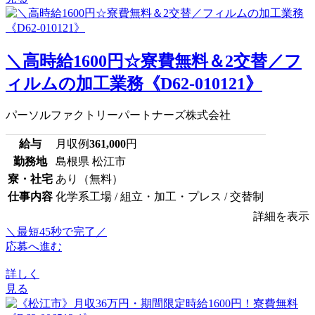
＼高時給1600円☆寮費無料＆2交替／フ
ィルムの加工業務《D62-010121》
パーソルファクトリーパートナーズ株式会社
給与
月収例
361,000
円
勤務地
島根県 松江市
寮・社宅
あり（無料）
仕事内容
化学系工場 / 組立・加工・プレス / 交替制
詳細を表示
＼最短45秒で完了／
応募へ進む
詳しく
見る