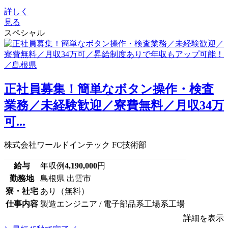
詳しく
見る
スペシャル
正社員募集！簡単なボタン操作・検査
業務／未経験歓迎／寮費無料／月収34万
可...
株式会社ワールドインテック FC技術部
給与
年収例
4,190,000
円
勤務地
島根県 出雲市
寮・社宅
あり（無料）
仕事内容
製造エンジニア / 電子部品系工場系工場
詳細を表示