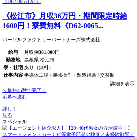
《松江市》月収36万円・期間限定時給
1600円！寮費無料《D62-0065...
パーソルファクトリーパートナーズ株式会社
給与
月収例
361,000
円
勤務地
島根県 松江市
寮・社宅
あり（無料）
仕事内容
半導体工場 / 機械操作・製造補助 / 交替制
詳細を表示
＼最短45秒で完了／
応募へ進む
詳しく
見る
スペシャル