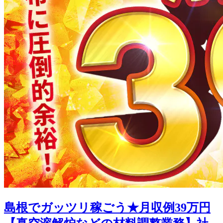
島根でガッツリ稼ごう★月収例39万円