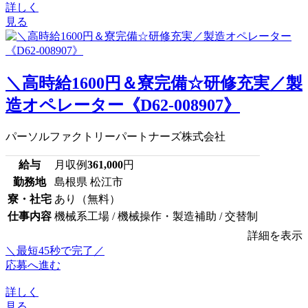
詳しく
見る
＼高時給1600円＆寮完備☆研修充実／製
造オペレーター《D62-008907》
パーソルファクトリーパートナーズ株式会社
給与
月収例
361,000
円
勤務地
島根県 松江市
寮・社宅
あり（無料）
仕事内容
機械系工場 / 機械操作・製造補助 / 交替制
詳細を表示
＼最短45秒で完了／
応募へ進む
詳しく
見る