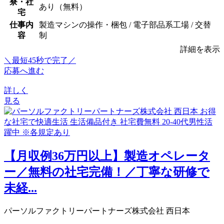
寮・社
あり（無料）
宅
仕事内
製造マシンの操作・梱包 / 電子部品系工場 / 交替
容
制
詳細を表示
＼最短45秒で完了／
応募へ進む
詳しく
見る
【月収例36万円以上】製造オペレータ
ー／無料の社宅完備！／丁寧な研修で
未経...
パーソルファクトリーパートナーズ株式会社 西日本