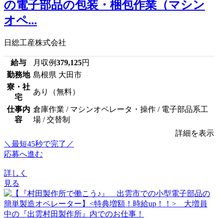
の電子部品の包装・梱包作業（マシン
オペ...
日総工産株式会社
給与
月収例
379,125
円
勤務地
島根県 大田市
寮・社
あり（無料）
宅
仕事内
倉庫作業 / マシンオペレータ・操作 / 電子部品系工
容
場 / 交替制
詳細を表示
＼最短45秒で完了／
応募へ進む
詳しく
見る