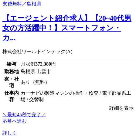
【エージェント紹介求人】【20~40代男
女の方活躍中！】スマートフォン・
カ...
株式会社ワールドインテック(A)
給与
月収例
372,380
円
勤務地
島根県 出雲市
寮・社
あり（無料）
宅
仕事内
カーナビの製造マシンの操作・検査 / 電子部品系工
容
場 / 交替制
詳細を表示
＼最短45秒で完了／
応募へ進む
詳しく