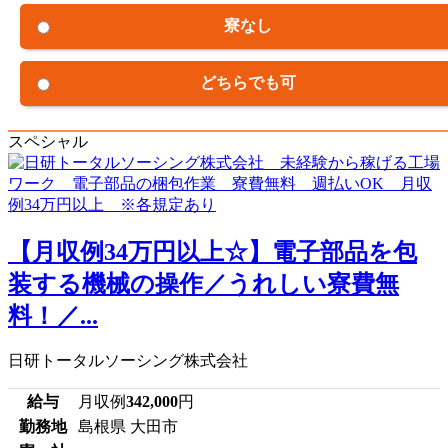
寮なし
どちらでも可
スペシャル
【月収例34万円以上☆】電子部品を包
装する機械の操作／うれしい寮費無
料！／...
日研トータルソーシング株式会社
給与
月収例
342,000
円
勤務地
島根県 大田市