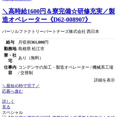
＼高時給1600円＆寮完備☆研修充実／製
造オペレーター《D62-008907》
パーソルファクトリーパートナーズ株式会社 西日本
給与
月収例
361,000
円
勤務地
島根県 松江市
寮・社
あり（無料）
宅
仕事内
コンデンサの加工・製造オペレーター / 機械系工場
容
/ 交替制
詳細を表示
＼最短45秒で完了／
応募へ進む
詳しく
見る
スペシャル