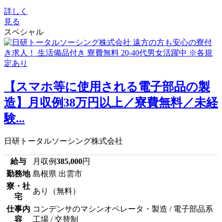
詳しく
見る
スペシャル
【スマホ等に使用される電子部品の製
造】月収例38万円以上／寮費無料／未経
験...
日研トータルソーシング株式会社
給与
月収例
385,000
円
勤務地
島根県 出雲市
寮・社
あり（無料）
宅
仕事内
コンデンサのマシンオペレータ・製造 / 電子部品系
容
工場 / 交替制