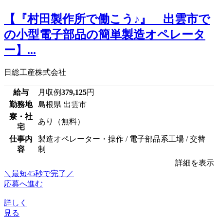
【『村田製作所で働こう♪』 出雲市で
の小型電子部品の簡単製造オペレータ
ー】...
日総工産株式会社
給与
月収例
379,125
円
勤務地
島根県 出雲市
寮・社
あり（無料）
宅
仕事内
製造オペレーター・操作 / 電子部品系工場 / 交替
容
制
詳細を表示
＼最短45秒で完了／
応募へ進む
詳しく
見る