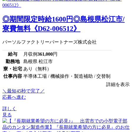
◎期間限定時給1600円◎島根県松江市/
寮費無料《D62-006512》
パーソルファクトリーパートナーズ株式会社
給与
月収例
361,000
円
勤務地
島根県 松江市
寮・社宅
あり（無料）
仕事内容
半導体工場 / 機械操作・製造補助 / 交替制
詳細を表示
＼最短45秒で完了／
応募へ進む
詳しく
見る