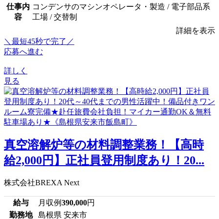
仕事内
コンデンサのマシンオペレータ・製造 / 電子部品系
容
工場 / 交替制
詳細を表示
＼最短45秒で完了／
応募へ進む
詳しく
見る
真空溶解炉等の材料調整業務！【高時
給2,000円】正社員登用制度あり！20...
株式会社BREXA Next
給与
月収例
390,000
円
勤務地
島根県 安来市