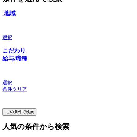
地域
選択
こだわり
給与/職種
選択
条件クリア
この条件で検索
人気の条件から検索