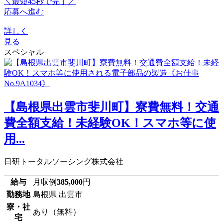
＼最短45秒で完了／
応募へ進む
詳しく
見る
スペシャル
【島根県出雲市斐川町】寮費無料！交通
費全額支給！未経験OK！スマホ等に使
用...
日研トータルソーシング株式会社
給与
月収例
385,000
円
勤務地
島根県 出雲市
寮・社
あり（無料）
宅