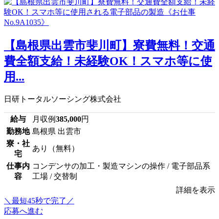
【島根県出雲市斐川町】寮費無料！交通
費全額支給！未経験OK！スマホ等に使
用...
日研トータルソーシング株式会社
給与
月収例
385,000
円
勤務地
島根県 出雲市
寮・社
あり（無料）
宅
仕事内
コンデンサの加工・製造マシンの操作 / 電子部品系
容
工場 / 交替制
詳細を表示
＼最短45秒で完了／
応募へ進む