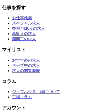
仕事を探す
お仕事検索
スペシャル求人
寮/社宅ありの求人
高収入の求人
期間工の求人
マイリスト
おすすめの求人
キープ中の求人
求人の閲覧履歴
コラム
ジョブハウス工場について
工場コラム
アカウント