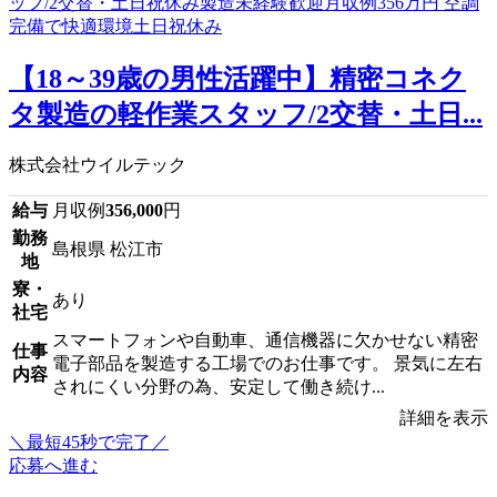
【18～39歳の男性活躍中】精密コネク
タ製造の軽作業スタッフ/2交替・土日...
株式会社ウイルテック
給与
月収例
356,000
円
勤務
島根県 松江市
地
寮・
あり
社宅
スマートフォンや自動車、通信機器に欠かせない精密
仕事
電子部品を製造する工場でのお仕事です。 景気に左右
内容
されにくい分野の為、安定して働き続け...
詳細を表示
＼最短45秒で完了／
応募へ進む