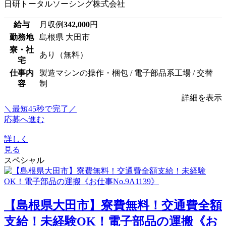
日研トータルソーシング株式会社
給与
月収例
342,000
円
勤務地
島根県 大田市
寮・社
あり（無料）
宅
仕事内
製造マシンの操作・梱包 / 電子部品系工場 / 交替
容
制
詳細を表示
＼最短45秒で完了／
応募へ進む
詳しく
見る
スペシャル
【島根県大田市】寮費無料！交通費全額
支給！未経験OK！電子部品の運搬《お