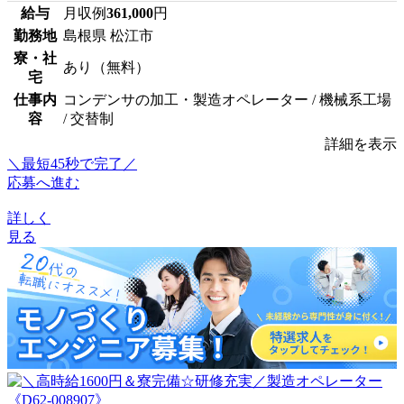
給与
月収例
361,000
円
勤務地
島根県 松江市
寮・社
あり（無料）
宅
仕事内
コンデンサの加工・製造オペレーター / 機械系工場
容
/ 交替制
詳細を表示
＼最短45秒で完了／
応募へ進む
詳しく
見る