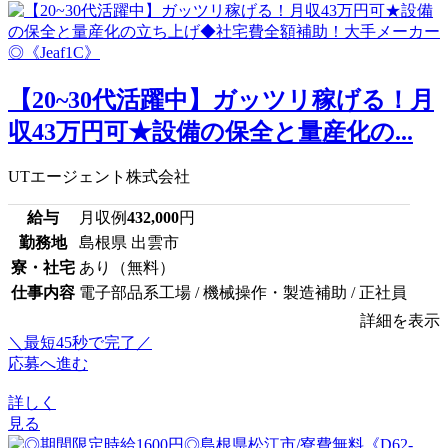
【20~30代活躍中】ガッツリ稼げる！月
収43万円可★設備の保全と量産化の...
UTエージェント株式会社
給与
月収例
432,000
円
勤務地
島根県 出雲市
寮・社宅
あり（無料）
仕事内容
電子部品系工場 / 機械操作・製造補助 / 正社員
詳細を表示
＼最短45秒で完了／
応募へ進む
詳しく
見る