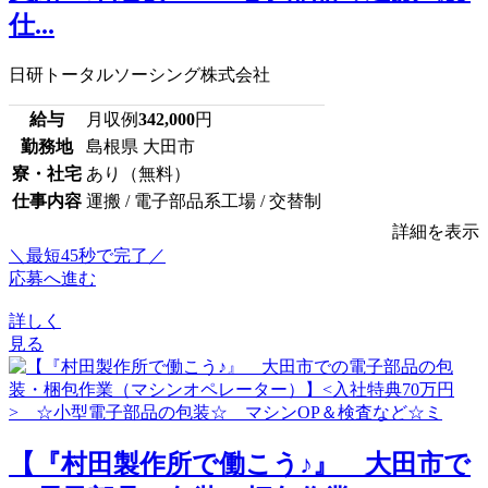
仕...
日研トータルソーシング株式会社
給与
月収例
342,000
円
勤務地
島根県 大田市
寮・社宅
あり（無料）
仕事内容
運搬 / 電子部品系工場 / 交替制
詳細を表示
＼最短45秒で完了／
応募へ進む
詳しく
見る
【『村田製作所で働こう♪』 大田市で