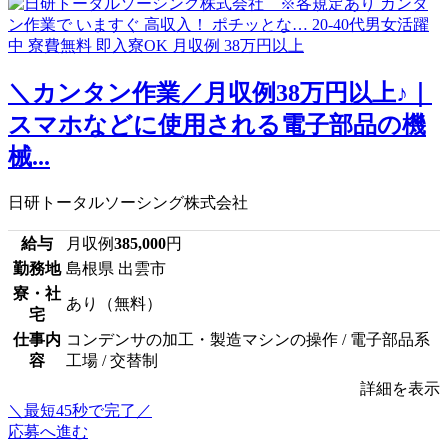
＼カンタン作業／月収例38万円以上♪｜
スマホなどに使用される電子部品の機
械...
日研トータルソーシング株式会社
給与
月収例
385,000
円
勤務地
島根県 出雲市
寮・社
あり（無料）
宅
仕事内
コンデンサの加工・製造マシンの操作 / 電子部品系
容
工場 / 交替制
詳細を表示
＼最短45秒で完了／
応募へ進む