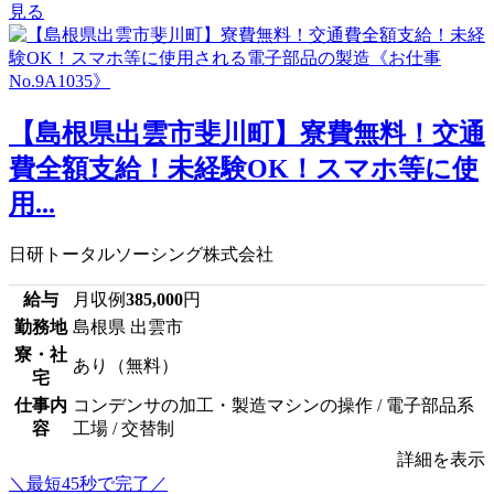
見る
【島根県出雲市斐川町】寮費無料！交通
費全額支給！未経験OK！スマホ等に使
用...
日研トータルソーシング株式会社
給与
月収例
385,000
円
勤務地
島根県 出雲市
寮・社
あり（無料）
宅
仕事内
コンデンサの加工・製造マシンの操作 / 電子部品系
容
工場 / 交替制
詳細を表示
＼最短45秒で完了／