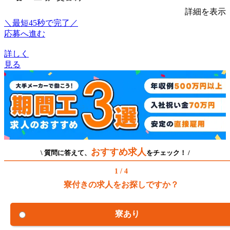
詳細を表示
＼最短45秒で完了／
応募へ進む
詳しく
見る
おすすめ求人
\ 質問に答えて、
をチェック！ /
1 / 4
寮付きの求人をお探しですか？
寮あり