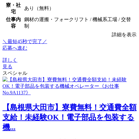
寮・社
あり（無料）
宅
仕事内
鋼材の運搬・フォークリフト / 機械系工場 / 交替
容
制
詳細を表示
＼最短45秒で完了／
応募へ進む
詳しく
見る
スペシャル
【島根県大田市】寮費無料！交通費全額
支給！未経験OK！電子部品を包装する
機...