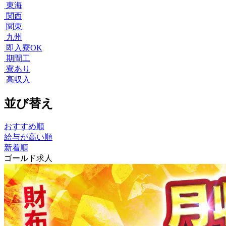
東海
関西
関東
九州
即入寮OK
期間工
寮あり
高収入
並び替え
おすすめ順
給与が高い順
新着順
ゴールド求人