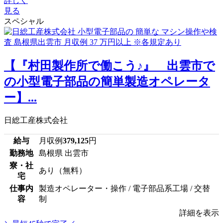
詳しく
見る
スペシャル
【『村田製作所で働こう♪』 出雲市で
の小型電子部品の簡単製造オペレータ
ー】...
日総工産株式会社
給与
月収例
379,125
円
勤務地
島根県 出雲市
寮・社
あり（無料）
宅
仕事内
製造オペレーター・操作 / 電子部品系工場 / 交替
容
制
詳細を表示