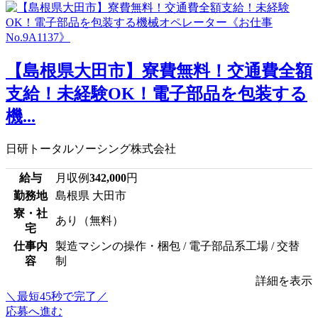
【島根県大田市】寮費無料！交通費全額
支給！未経験OK！電子部品を包装する
機...
日研トータルソーシング株式会社
給与
月収例
342,000
円
勤務地
島根県 大田市
寮・社
あり（無料）
宅
仕事内
製造マシンの操作・梱包 / 電子部品系工場 / 交替
容
制
詳細を表示
＼最短45秒で完了／
応募へ進む