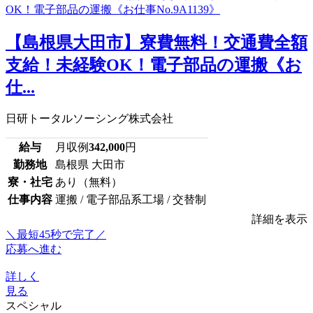
【島根県大田市】寮費無料！交通費全額
支給！未経験OK！電子部品の運搬《お
仕...
日研トータルソーシング株式会社
給与
月収例
342,000
円
勤務地
島根県 大田市
寮・社宅
あり（無料）
仕事内容
運搬 / 電子部品系工場 / 交替制
詳細を表示
＼最短45秒で完了／
応募へ進む
詳しく
見る
スペシャル