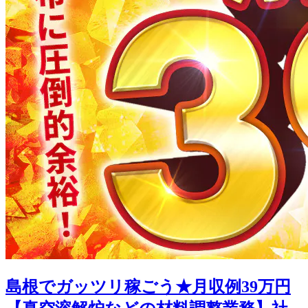
島根でガッツリ稼ごう★月収例39万円