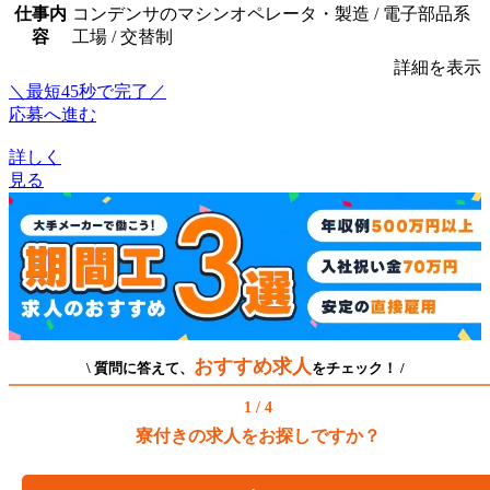
仕事内
コンデンサのマシンオペレータ・製造 / 電子部品系
容
工場 / 交替制
詳細を表示
＼最短45秒で完了／
応募へ進む
詳しく
見る
おすすめ求人
\ 質問に答えて、
をチェック！ /
1 / 4
寮付きの求人をお探しですか？