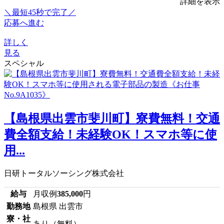
詳細を表示
＼最短45秒で完了／
応募へ進む
詳しく
見る
スペシャル
【島根県出雲市斐川町】寮費無料！交通
費全額支給！未経験OK！スマホ等に使
用...
日研トータルソーシング株式会社
給与
月収例
385,000
円
勤務地
島根県 出雲市
寮・社
あり（無料）