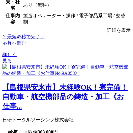
寮・社
あり（無料）
宅
仕事内
製造オペレーター・操作 / 電子部品系工場 / 交替
容
制
詳細を表示
＼最短45秒で完了／
応募へ進む
詳しく
見る
【島根県安来市】未経験OK！寮完備！
自動車・航空機部品の鋳造・加工《お
仕事...
日研トータルソーシング株式会社
給与
月収例
303,000
円