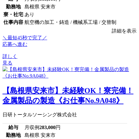
勤務地
島根県 安来市
寮・社宅
あり
仕事内容
航空機の加工・鋳造 / 機械系工場 / 交替制
詳細を表示
＼最短45秒で完了／
応募へ進む
詳しく
見る
【島根県安来市】未経験OK！寮完備！
金属製品の製造《お仕事No.9A048》
日研トータルソーシング株式会社
給与
月収例
283,000
円
勤務地
島根県 安来市