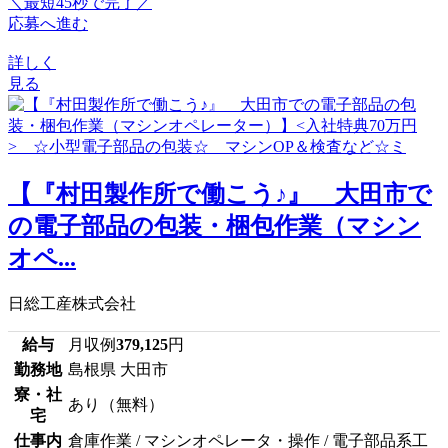
＼最短45秒で完了／
応募へ進む
詳しく
見る
【『村田製作所で働こう♪』 大田市で
の電子部品の包装・梱包作業（マシン
オペ...
日総工産株式会社
給与
月収例
379,125
円
勤務地
島根県 大田市
寮・社
あり（無料）
宅
仕事内
倉庫作業 / マシンオペレータ・操作 / 電子部品系工