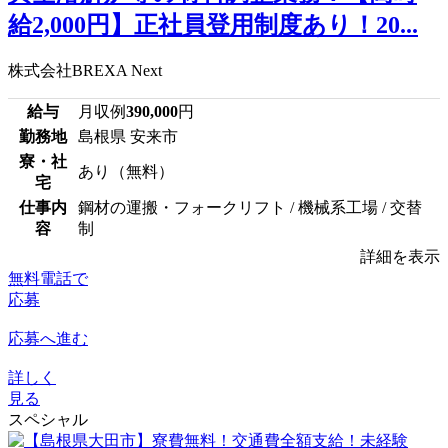
給2,000円】正社員登用制度あり！20...
株式会社BREXA Next
給与
月収例
390,000
円
勤務地
島根県 安来市
寮・社
あり（無料）
宅
仕事内
鋼材の運搬・フォークリフト / 機械系工場 / 交替
容
制
詳細を表示
無料電話で
応募
応募へ進む
詳しく
見る
スペシャル