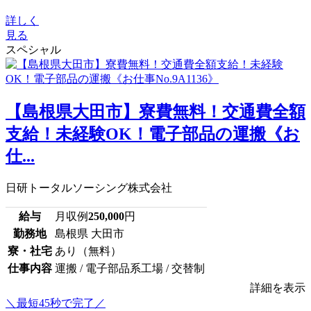
詳しく
見る
スペシャル
【島根県大田市】寮費無料！交通費全額
支給！未経験OK！電子部品の運搬《お
仕...
日研トータルソーシング株式会社
給与
月収例
250,000
円
勤務地
島根県 大田市
寮・社宅
あり（無料）
仕事内容
運搬 / 電子部品系工場 / 交替制
詳細を表示
＼最短45秒で完了／