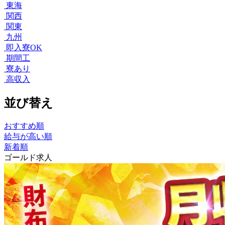
東海
関西
関東
九州
即入寮OK
期間工
寮あり
高収入
並び替え
おすすめ順
給与が高い順
新着順
ゴールド求人