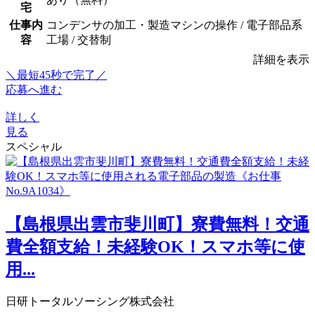
宅
仕事内
コンデンサの加工・製造マシンの操作 / 電子部品系
容
工場 / 交替制
詳細を表示
＼最短45秒で完了／
応募へ進む
詳しく
見る
スペシャル
【島根県出雲市斐川町】寮費無料！交通
費全額支給！未経験OK！スマホ等に使
用...
日研トータルソーシング株式会社