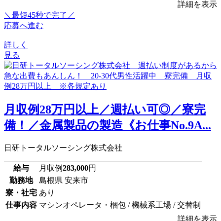
詳細を表示
＼最短45秒で完了／
応募へ進む
詳しく
見る
月収例28万円以上／週払い可◎／寮完
備！／金属製品の製造《お仕事No.9A...
日研トータルソーシング株式会社
給与
月収例
283,000
円
勤務地
島根県 安来市
寮・社宅
あり
仕事内容
マシンオペレータ・梱包 / 機械系工場 / 交替制
詳細を表示