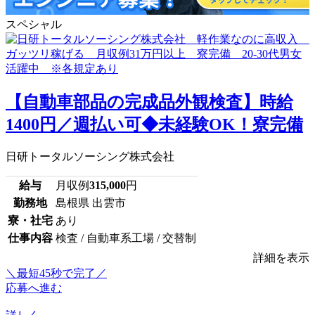
スペシャル
【自動車部品の完成品外観検査】時給
1400円／週払い可◆未経験OK！寮完備
日研トータルソーシング株式会社
給与
月収例
315,000
円
勤務地
島根県 出雲市
寮・社宅
あり
仕事内容
検査 / 自動車系工場 / 交替制
詳細を表示
＼最短45秒で完了／
応募へ進む