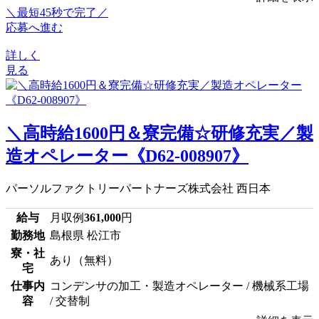
＼最短45秒で完了／
応募へ進む
詳しく
見る
＼高時給1600円＆寮完備☆研修充実／製
造オペレーター《D62-008907》
パーソルファクトリーパートナーズ株式会社 西日本
給与
月収例
361,000
円
勤務地
島根県 松江市
寮・社
あり（無料）
宅
仕事内
コンデンサの加工・製造オペレーター / 機械系工場
容
/ 交替制