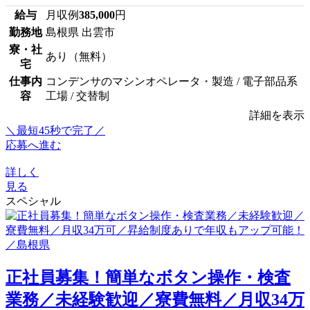
給与
月収例
385,000
円
勤務地
島根県 出雲市
寮・社
あり（無料）
宅
仕事内
コンデンサのマシンオペレータ・製造 / 電子部品系
容
工場 / 交替制
詳細を表示
＼最短45秒で完了／
応募へ進む
詳しく
見る
スペシャル
正社員募集！簡単なボタン操作・検査
業務／未経験歓迎／寮費無料／月収34万