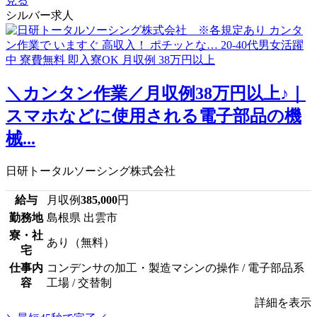
見る
シルバー求人
＼カンタン作業／月収例38万円以上♪｜
スマホなどに使用される電子部品の機
械...
日研トータルソーシング株式会社
給与
月収例
385,000
円
勤務地
島根県 出雲市
寮・社
あり（無料）
宅
仕事内
コンデンサの加工・製造マシンの操作 / 電子部品系
容
工場 / 交替制
詳細を表示