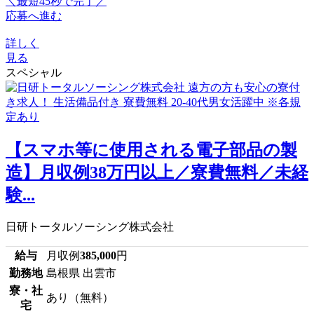
＼最短45秒で完了／
応募へ進む
詳しく
見る
スペシャル
【スマホ等に使用される電子部品の製
造】月収例38万円以上／寮費無料／未経
験...
日研トータルソーシング株式会社
給与
月収例
385,000
円
勤務地
島根県 出雲市
寮・社
あり（無料）
宅