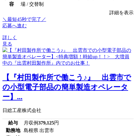
容
場 / 交替制
詳細を表示
＼最短45秒で完了／
応募へ進む
詳しく
見る
【『村田製作所で働こう♪』 出雲市で
の小型電子部品の簡単製造オペレータ
ー】...
日総工産株式会社
給与
月収例
379,125
円
勤務地
島根県 出雲市