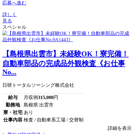
応募へ進む
詳しく
見る
スペシャル
【島根県出雲市】未経験OK！寮完備！
自動車部品の完成品外観検査《お仕事
No...
日研トータルソーシング株式会社
給与
月収例
315,000
円
勤務地
島根県 出雲市
寮・社宅
あり
仕事内容
検査 / 自動車系工場 / 交替制
詳細を表示