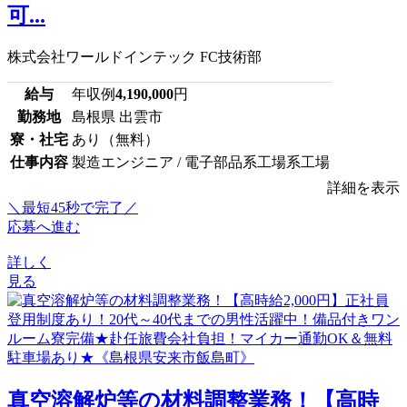
可...
株式会社ワールドインテック FC技術部
給与
年収例
4,190,000
円
勤務地
島根県 出雲市
寮・社宅
あり（無料）
仕事内容
製造エンジニア / 電子部品系工場系工場
詳細を表示
＼最短45秒で完了／
応募へ進む
詳しく
見る
真空溶解炉等の材料調整業務！【高時