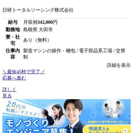
日研トータルソーシング株式会社
給与
月収例
342,000
円
勤務地
島根県 大田市
寮・社
あり（無料）
宅
仕事内
製造マシンの操作・梱包 / 電子部品系工場 / 交替
容
制
詳細を表示
＼最短45秒で完了／
応募へ進む
詳しく
見る