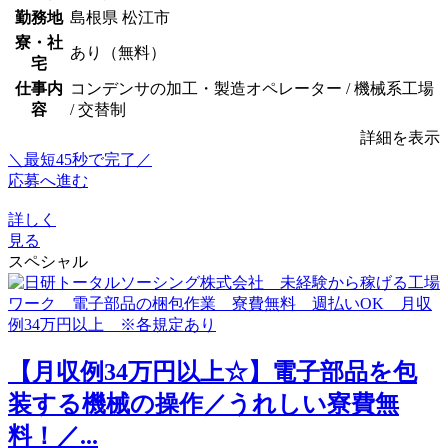
勤務地
島根県 松江市
寮・社
あり（無料）
宅
仕事内
コンデンサの加工・製造オペレーター / 機械系工場
容
/ 交替制
詳細を表示
＼最短45秒で完了／
応募へ進む
詳しく
見る
スペシャル
【月収例34万円以上☆】電子部品を包
装する機械の操作／うれしい寮費無
料！／...