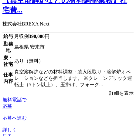
【真空溶解炉などの材料調整業務】社
宅費...
株式会社BREXA Next
給与
月収例
390,000
円
勤務
島根県 安来市
地
寮・
あり（無料）
社宅
真空溶解炉などの材料調整・装入段取り・溶解炉オペ
仕事
レーションなどを担当します。 ※クレーンデリック運
内容
転士（5トン以上）、玉掛け、フォーク...
詳細を表示
無料電話で
応募
応募へ進む
詳しく