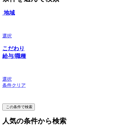
地域
選択
こだわり
給与/職種
選択
条件クリア
この条件で検索
人気の条件から検索