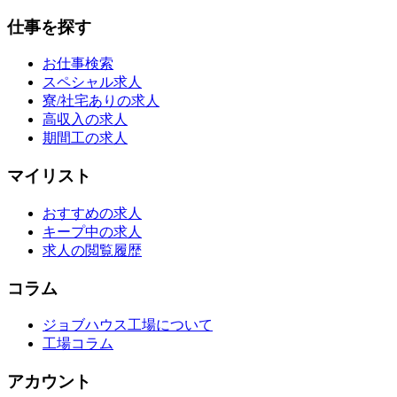
仕事を探す
お仕事検索
スペシャル求人
寮/社宅ありの求人
高収入の求人
期間工の求人
マイリスト
おすすめの求人
キープ中の求人
求人の閲覧履歴
コラム
ジョブハウス工場について
工場コラム
アカウント