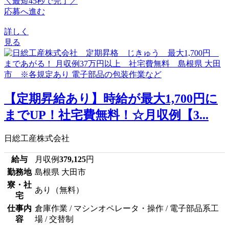
＼最短45秒で完了／
応募へ進む
詳しく
見る
【定期昇給あり】時給が最大1,700円に
までUP！社宅費無料！☆月収例【3...
日総工産株式会社
給与
月収例
379,125
円
勤務地
島根県 大田市
寮・社
あり（無料）
宅
仕事内
倉庫作業 / マシンオペレータ・操作 / 電子部品系工
容
場 / 交替制