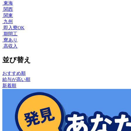
東海
関西
関東
九州
即入寮OK
期間工
寮あり
高収入
並び替え
おすすめ順
給与が高い順
新着順