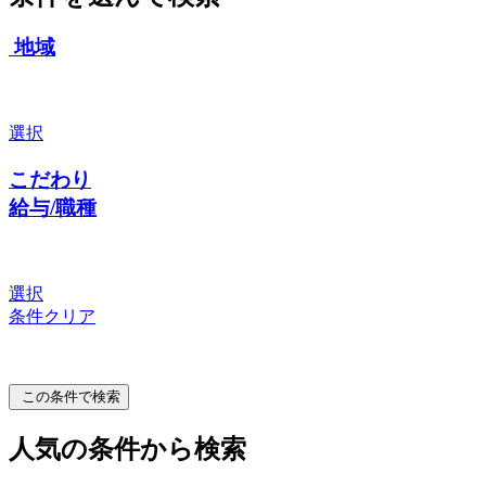
地域
選択
こだわり
給与/職種
選択
条件クリア
この条件で検索
人気の条件から検索