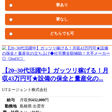
寮あり
寮なし
どちらでも可
【20~30代活躍中】ガッツリ稼げる！月
収43万円可★設備の保全と量産化の...
UTエージェント株式会社
給与
月収例
432,000
円
勤務地
島根県 出雲市