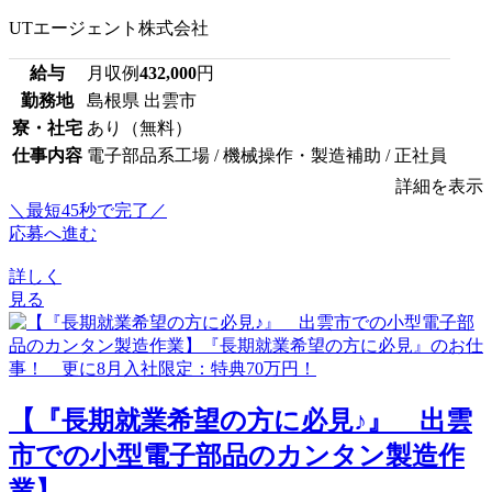
UTエージェント株式会社
給与
月収例
432,000
円
勤務地
島根県 出雲市
寮・社宅
あり（無料）
仕事内容
電子部品系工場 / 機械操作・製造補助 / 正社員
詳細を表示
＼最短45秒で完了／
応募へ進む
詳しく
見る
【『長期就業希望の方に必見♪』 出雲
市での小型電子部品のカンタン製造作
業】...