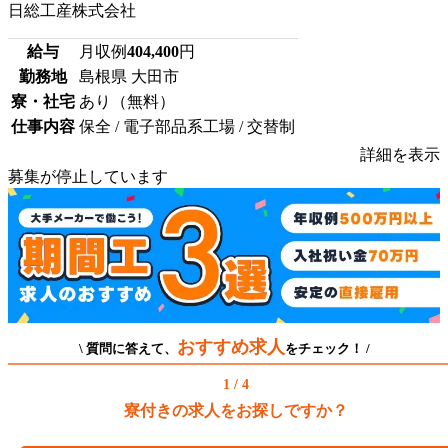
日総工産株式会社
給与
月収例
404,400
円
勤務地
島根県 大田市
寮・社宅
あり（無料）
仕事内容
保全 / 電子部品系工場 / 交替制
詳細を表示
募集が停止しています
おすすめ求人
\ 質問に答えて、
をチェック！ /
1 / 4
寮付きの求人をお探しですか？