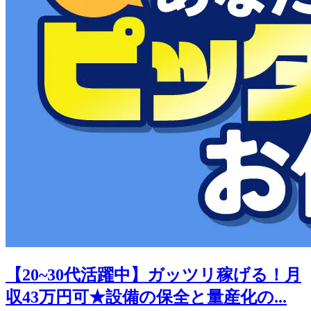
【20~30代活躍中】ガッツリ稼げる！月
収43万円可★設備の保全と量産化の...