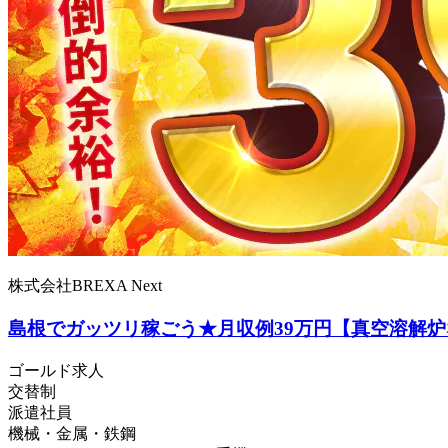
株式会社BREXA Next
島根でガッツリ稼ごう★月収例39万円【真空溶解炉
ゴールド求人
交替制
派遣社員
機械・金属・鉄鋼