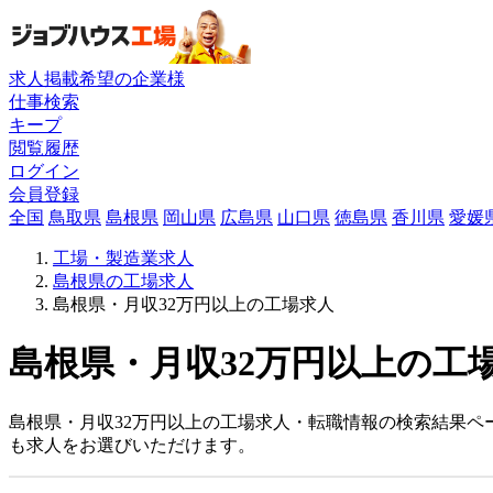
求人掲載希望の企業様
仕事検索
キープ
閲覧履歴
ログイン
会員登録
全国
鳥取県
島根県
岡山県
広島県
山口県
徳島県
香川県
愛媛
工場・製造業求人
島根県の工場求人
島根県・月収32万円以上の工場求人
島根県・月収32万円以上の工場
島根県・月収32万円以上の工場求人・転職情報の検索結果ペ
も求人をお選びいただけます。