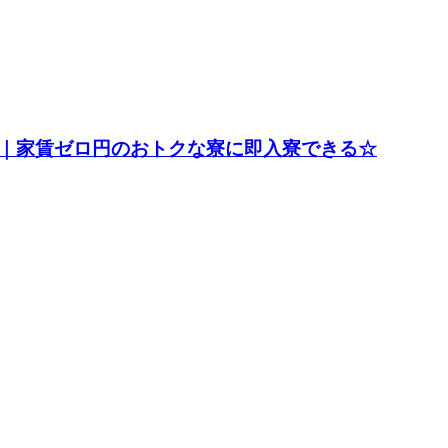
ど｜家賃ゼロ円のおトクな寮に即入寮できる☆