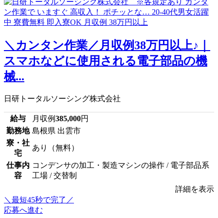
＼カンタン作業／月収例38万円以上♪｜
スマホなどに使用される電子部品の機
械...
日研トータルソーシング株式会社
給与
月収例
385,000
円
勤務地
島根県 出雲市
寮・社
あり（無料）
宅
仕事内
コンデンサの加工・製造マシンの操作 / 電子部品系
容
工場 / 交替制
詳細を表示
＼最短45秒で完了／
応募へ進む