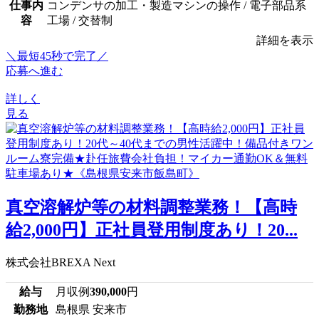
仕事内
コンデンサの加工・製造マシンの操作 / 電子部品系
容
工場 / 交替制
詳細を表示
＼最短45秒で完了／
応募へ進む
詳しく
見る
真空溶解炉等の材料調整業務！【高時
給2,000円】正社員登用制度あり！20...
株式会社BREXA Next
給与
月収例
390,000
円
勤務地
島根県 安来市