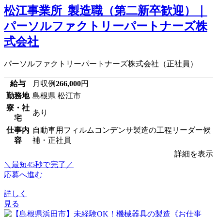
松江事業所_製造職（第二新卒歓迎）｜
パーソルファクトリーパートナーズ株
式会社
パーソルファクトリーパートナーズ株式会社（正社員）
給与
月収例
266,000
円
勤務地
島根県 松江市
寮・社
あり
宅
仕事内
自動車用フィルムコンデンサ製造の工程リーダー候
容
補・正社員
詳細を表示
＼最短45秒で完了／
応募へ進む
詳しく
見る