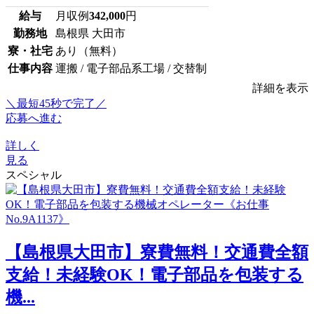
給与
月収例
342,000
円
勤務地
島根県 大田市
寮・社宅
あり（無料）
仕事内容
運搬 / 電子部品系工場 / 交替制
詳細を表示
＼最短45秒で完了／
応募へ進む
詳しく
見る
スペシャル
【島根県大田市】寮費無料！交通費全額
支給！未経験OK！電子部品を包装する
機...