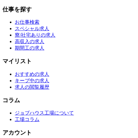
仕事を探す
お仕事検索
スペシャル求人
寮/社宅ありの求人
高収入の求人
期間工の求人
マイリスト
おすすめの求人
キープ中の求人
求人の閲覧履歴
コラム
ジョブハウス工場について
工場コラム
アカウント