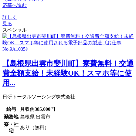
応募へ進む
詳しく
見る
スペシャル
【島根県出雲市斐川町】寮費無料！交通
費全額支給！未経験OK！スマホ等に使
用...
日研トータルソーシング株式会社
給与
月収例
385,000
円
勤務地
島根県 出雲市
寮・社
あり（無料）
宅