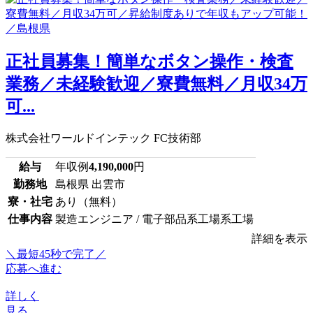
正社員募集！簡単なボタン操作・検査
業務／未経験歓迎／寮費無料／月収34万
可...
株式会社ワールドインテック FC技術部
給与
年収例
4,190,000
円
勤務地
島根県 出雲市
寮・社宅
あり（無料）
仕事内容
製造エンジニア / 電子部品系工場系工場
詳細を表示
＼最短45秒で完了／
応募へ進む
詳しく
見る