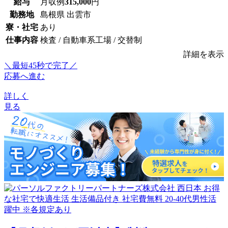
給与
月収例
315,000
円
勤務地
島根県 出雲市
寮・社宅
あり
仕事内容
検査 / 自動車系工場 / 交替制
詳細を表示
＼最短45秒で完了／
応募へ進む
詳しく
見る