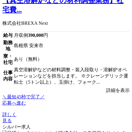
【真空溶解炉などの材料調整業務】社
宅費...
株式会社BREXA Next
給与
月収例
390,000
円
勤務
島根県 安来市
地
寮・
あり（無料）
社宅
真空溶解炉などの材料調整・装入段取り・溶解炉オペ
仕事
レーションなどを担当します。 ※クレーンデリック運
内容
転士（5トン以上）、玉掛け、フォーク...
詳細を表示
＼最短45秒で完了／
応募へ進む
詳しく
見る
シルバー求人