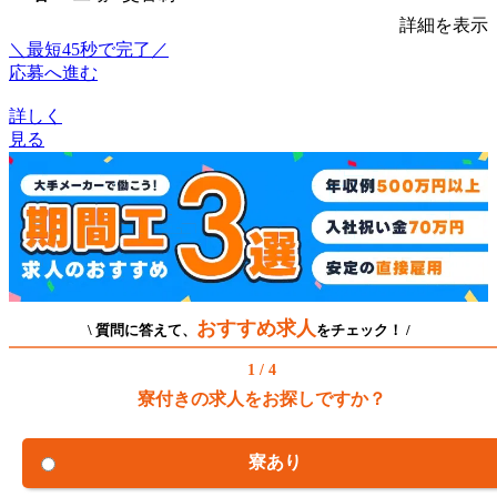
詳細を表示
＼最短45秒で完了／
応募へ進む
詳しく
見る
おすすめ求人
\ 質問に答えて、
をチェック！ /
1 / 4
寮付きの求人をお探しですか？
寮あり