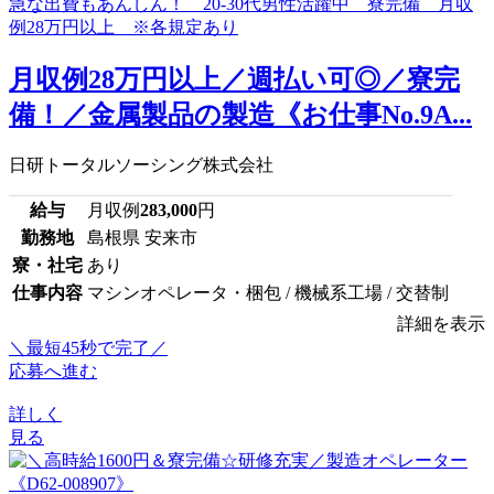
月収例28万円以上／週払い可◎／寮完
備！／金属製品の製造《お仕事No.9A...
日研トータルソーシング株式会社
給与
月収例
283,000
円
勤務地
島根県 安来市
寮・社宅
あり
仕事内容
マシンオペレータ・梱包 / 機械系工場 / 交替制
詳細を表示
＼最短45秒で完了／
応募へ進む
詳しく
見る