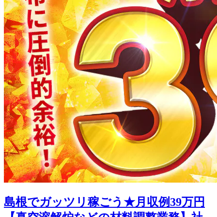
島根でガッツリ稼ごう★月収例39万円