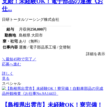
支給！未経験OK！電子部品の運搬《お
仕...
日研トータルソーシング株式会社
給与
月収例
250,000
円
勤務地
島根県 大田市
寮・社宅
あり（無料）
仕事内容
運搬 / 電子部品系工場 / 交替制
詳細を表示
＼最短45秒で完了／
応募へ進む
詳しく
見る
スペシャル
【島根県出雲市】未経験OK！寮完備！