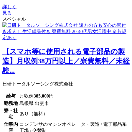
詳しく
見る
スペシャル
【スマホ等に使用される電子部品の製
造】月収例38万円以上／寮費無料／未経
験...
日研トータルソーシング株式会社
給与
月収例
385,000
円
勤務地
島根県 出雲市
寮・社
あり（無料）
宅
仕事内
コンデンサのマシンオペレータ・製造 / 電子部品系
容
工場 / 交替制