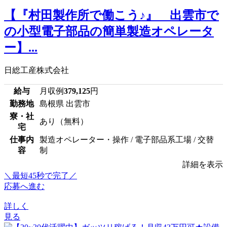
【『村田製作所で働こう♪』 出雲市で
の小型電子部品の簡単製造オペレータ
ー】...
日総工産株式会社
給与
月収例
379,125
円
勤務地
島根県 出雲市
寮・社
あり（無料）
宅
仕事内
製造オペレーター・操作 / 電子部品系工場 / 交替
容
制
詳細を表示
＼最短45秒で完了／
応募へ進む
詳しく
見る