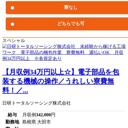
寮なし
どちらでも可
スペシャル
【月収例34万円以上☆】電子部品を包
装する機械の操作／うれしい寮費無
料！／...
日研トータルソーシング株式会社
給与
月収例
342,000
円
勤務地
島根県 大田市