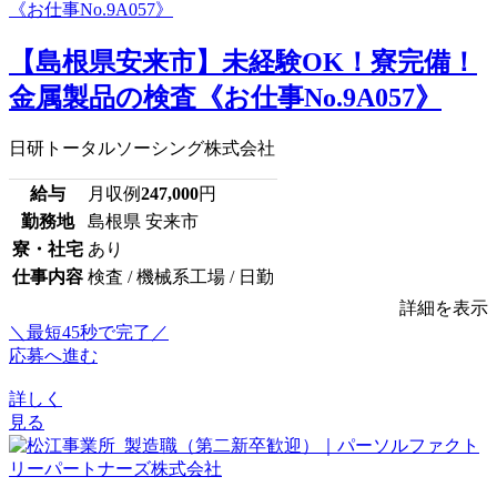
【島根県安来市】未経験OK！寮完備！
金属製品の検査《お仕事No.9A057》
日研トータルソーシング株式会社
給与
月収例
247,000
円
勤務地
島根県 安来市
寮・社宅
あり
仕事内容
検査 / 機械系工場 / 日勤
詳細を表示
＼最短45秒で完了／
応募へ進む
詳しく
見る