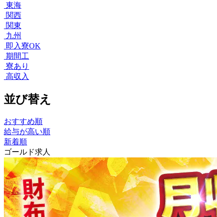
東海
関西
関東
九州
即入寮OK
期間工
寮あり
高収入
並び替え
おすすめ順
給与が高い順
新着順
ゴールド求人