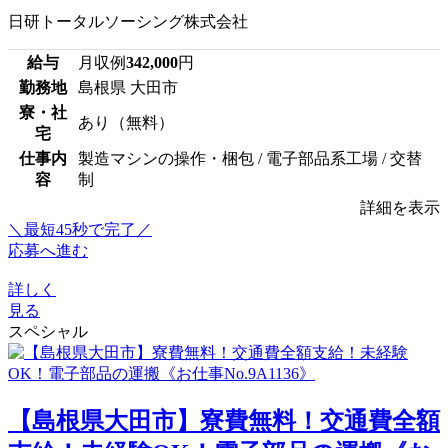
日研トータルソーシング株式会社
給与
月収例
342,000
円
勤務地
島根県 大田市
寮・社
あり（無料）
宅
仕事内
製造マシンの操作・梱包 / 電子部品系工場 / 交替
容
制
詳細を表示
＼最短45秒で完了／
応募へ進む
詳しく
見る
スペシャル
【島根県大田市】寮費無料！交通費全額