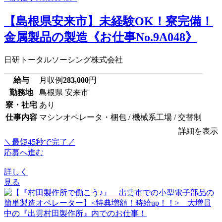
【島根県安来市】未経験OK！寮完備！
金属製品の製造《お仕事No.9A048》
日研トータルソーシング株式会社
給与
月収例
283,000
円
勤務地
島根県 安来市
寮・社宅
あり
仕事内容
マシンオペレータ・梱包 / 機械系工場 / 交替制
詳細を表示
＼最短45秒で完了／
応募へ進む
詳しく
見る