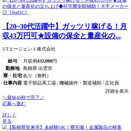
【20~30代活躍中】ガッツリ稼げる！月
収43万円可★設備の保全と量産化の...
UTエージェント株式会社
給与
月収例
432,000
円
勤務地
島根県 出雲市
寮・社宅
あり（無料）
仕事内容
電子部品系工場 / 機械操作・製造補助 / 正社員
詳細を表示
＼最短45秒で完了／
応募へ進む
詳しく
見る