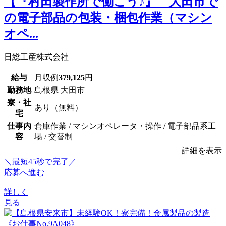
【『村田製作所で働こう♪』 大田市で
の電子部品の包装・梱包作業（マシン
オペ...
日総工産株式会社
給与
月収例
379,125
円
勤務地
島根県 大田市
寮・社
あり（無料）
宅
仕事内
倉庫作業 / マシンオペレータ・操作 / 電子部品系工
容
場 / 交替制
詳細を表示
＼最短45秒で完了／
応募へ進む
詳しく
見る