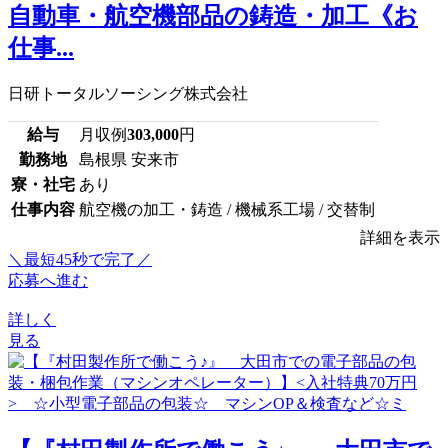
自動車・航空機部品の鋳造・加工《お
仕事...
日研トータルソーシング株式会社
給与
月収例
303,000
円
勤務地
島根県 安来市
寮・社宅
あり
仕事内容
航空機の加工・鋳造 / 機械系工場 / 交替制
詳細を表示
＼最短45秒で完了／
応募へ進む
詳しく
見る