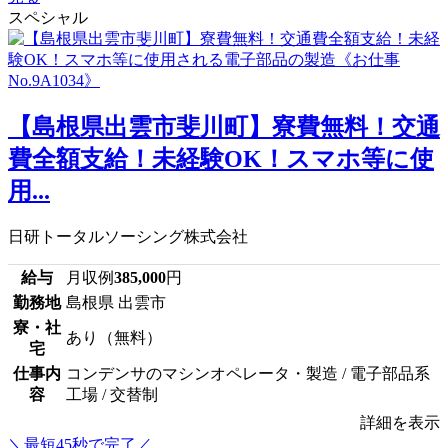
スペシャル
【島根県出雲市斐川町】寮費無料！交通
費全額支給！未経験OK！スマホ等に使
用...
日研トータルソーシング株式会社
給与
月収例
385,000
円
勤務地
島根県 出雲市
寮・社
あり（無料）
宅
仕事内
コンデンサのマシンオペレータ・製造 / 電子部品系
容
工場 / 交替制
詳細を表示
＼最短45秒で完了／