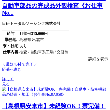
自動車部品の完成品外観検査《お仕事
No...
日研トータルソーシング株式会社
給与
月収例
315,000
円
勤務地
島根県 出雲市
寮・社宅
あり
仕事内容
検査 / 自動車系工場 / 交替制
詳細を表示
＼最短45秒で完了／
応募へ進む
詳しく
見る
【島根県安来市】未経験OK！寮完備！