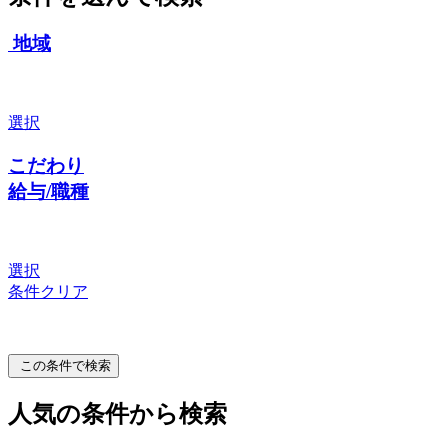
地域
選択
こだわり
給与/職種
選択
条件クリア
この条件で検索
人気の条件から検索