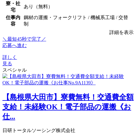
寮・社
あり（無料）
宅
仕事内
鋼材の運搬・フォークリフト / 機械系工場 / 交替
容
制
詳細を表示
＼最短45秒で完了／
応募へ進む
詳しく
見る
スペシャル
【島根県大田市】寮費無料！交通費全額
支給！未経験OK！電子部品の運搬《お
仕...
日研トータルソーシング株式会社