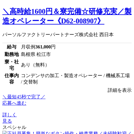
＼高時給1600円＆寮完備☆研修充実／製
造オペレーター《D62-008907》
パーソルファクトリーパートナーズ株式会社 西日本
給与
月収例
361,000
円
勤務地
島根県 松江市
寮・社
あり（無料）
宅
仕事内
コンデンサの加工・製造オペレーター / 機械系工場
容
/ 交替制
詳細を表示
＼最短45秒で完了／
応募へ進む
詳しく
見る
スペシャル