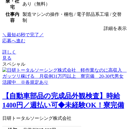
寮・社
あり（無料）
宅
仕事内
製造マシンの操作・梱包 / 電子部品系工場 / 交替
容
制
詳細を表示
＼最短45秒で完了／
応募へ進む
詳しく
見る
スペシャル
【自動車部品の完成品外観検査】時給
1400円／週払い可◆未経験OK！寮完備
日研トータルソーシング株式会社