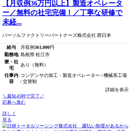
【月収例36万円以上】製造オペレータ
ー／無料の社宅完備！／丁寧な研修で
未経...
パーソルファクトリーパートナーズ株式会社 西日本
給与
月収例
361,000
円
勤務地
島根県 松江市
寮・社
あり（無料）
宅
仕事内
コンデンサの加工・製造オペレーター / 機械系工場
容
/ 交替制
詳細を表示
＼最短45秒で完了／
応募へ進む
詳しく
見る