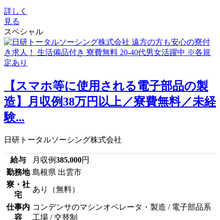
詳しく
見る
スペシャル
【スマホ等に使用される電子部品の製
造】月収例38万円以上／寮費無料／未経
験...
日研トータルソーシング株式会社
給与
月収例
385,000
円
勤務地
島根県 出雲市
寮・社
あり（無料）
宅
仕事内
コンデンサのマシンオペレータ・製造 / 電子部品系
容
工場 / 交替制