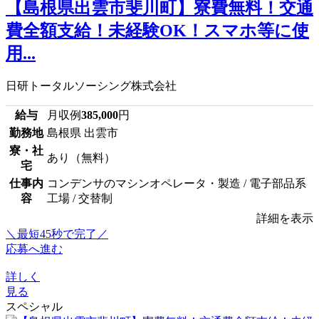
【島根県出雲市斐川町】寮費無料！交通
費全額支給！未経験OK！スマホ等に使
用...
日研トータルソーシング株式会社
給与
月収例
385,000
円
勤務地
島根県 出雲市
寮・社
あり（無料）
宅
仕事内
コンデンサのマシンオペレータ・製造 / 電子部品系
容
工場 / 交替制
詳細を表示
＼最短45秒で完了／
応募へ進む
詳しく
見る
スペシャル