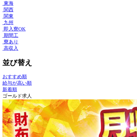
東海
関西
関東
九州
即入寮OK
期間工
寮あり
高収入
並び替え
おすすめ順
給与が高い順
新着順
ゴールド求人