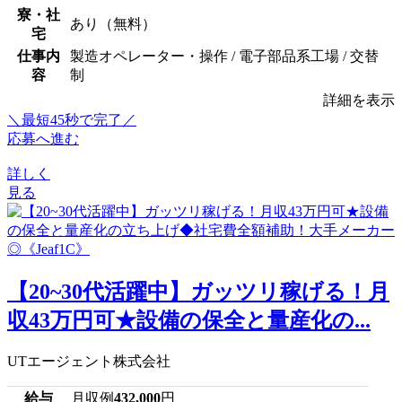
寮・社
あり（無料）
宅
仕事内
製造オペレーター・操作 / 電子部品系工場 / 交替
容
制
詳細を表示
＼最短45秒で完了／
応募へ進む
詳しく
見る
【20~30代活躍中】ガッツリ稼げる！月
収43万円可★設備の保全と量産化の...
UTエージェント株式会社
給与
月収例
432,000
円