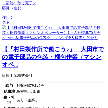
＼最短45秒で完了／
応募へ進む
詳しく
見る
【『村田製作所で働こう♪』 大田市で
の電子部品の包装・梱包作業（マシン
オペ...
日総工産株式会社
給与
月収例
379,125
円
勤務地
島根県 大田市
寮・社
あり（無料）
宅