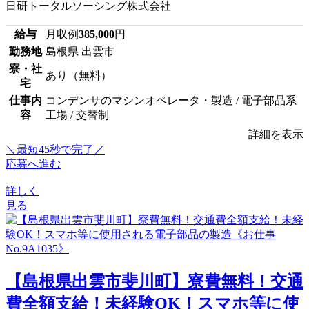
日研トータルソーシング株式会社
給与
月収例
385,000
円
勤務地
島根県 出雲市
寮・社
あり（無料）
宅
仕事内
コンデンサのマシンオペレータ・製造 / 電子部品系
容
工場 / 交替制
詳細を表示
＼最短45秒で完了／
応募へ進む
詳しく
見る
【島根県出雲市斐川町】寮費無料！交通
費全額支給！未経験OK！スマホ等に使