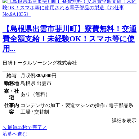
【島根県出雲市斐川町】寮費無料！交通
費全額支給！未経験OK！スマホ等に使
用...
日研トータルソーシング株式会社
給与
月収例
385,000
円
勤務地
島根県 出雲市
寮・社
あり（無料）
宅
仕事内
コンデンサの加工・製造マシンの操作 / 電子部品系
容
工場 / 交替制
詳細を表示
＼最短45秒で完了／
応募へ進む