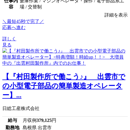
仕事内
倉庫作業 / マシンオペレータ・操作 / 電子部品系工
容
場 / 交替制
詳細を表示
＼最短45秒で完了／
応募へ進む
詳しく
見る
【『村田製作所で働こう♪』 出雲市で
の小型電子部品の簡単製造オペレータ
ー】...
日総工産株式会社
給与
月収例
379,125
円
勤務地
島根県 出雲市