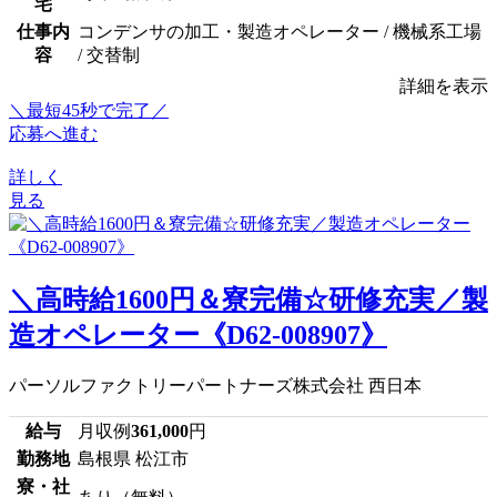
宅
仕事内
コンデンサの加工・製造オペレーター / 機械系工場
容
/ 交替制
詳細を表示
＼最短45秒で完了／
応募へ進む
詳しく
見る
＼高時給1600円＆寮完備☆研修充実／製
造オペレーター《D62-008907》
パーソルファクトリーパートナーズ株式会社 西日本
給与
月収例
361,000
円
勤務地
島根県 松江市
寮・社