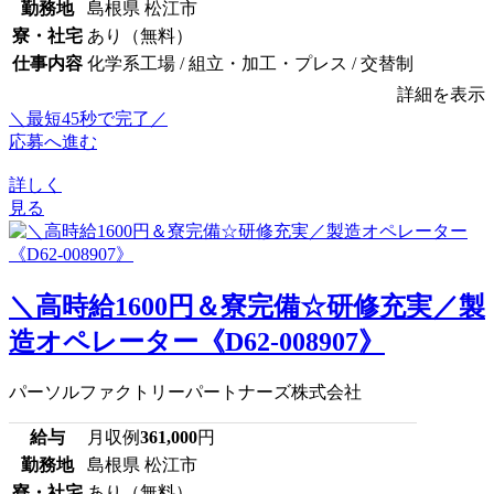
勤務地
島根県 松江市
寮・社宅
あり（無料）
仕事内容
化学系工場 / 組立・加工・プレス / 交替制
詳細を表示
＼最短45秒で完了／
応募へ進む
詳しく
見る
＼高時給1600円＆寮完備☆研修充実／製
造オペレーター《D62-008907》
パーソルファクトリーパートナーズ株式会社
給与
月収例
361,000
円
勤務地
島根県 松江市
寮・社宅
あり（無料）