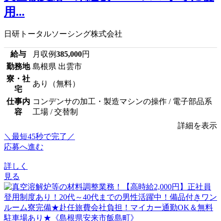
用...
日研トータルソーシング株式会社
給与
月収例
385,000
円
勤務地
島根県 出雲市
寮・社
あり（無料）
宅
仕事内
コンデンサの加工・製造マシンの操作 / 電子部品系
容
工場 / 交替制
詳細を表示
＼最短45秒で完了／
応募へ進む
詳しく
見る