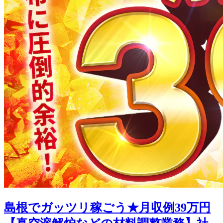
島根でガッツリ稼ごう★月収例39万円