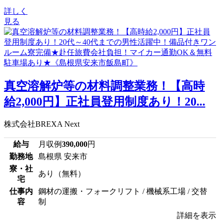
詳しく
見る
真空溶解炉等の材料調整業務！【高時
給2,000円】正社員登用制度あり！20...
株式会社BREXA Next
給与
月収例
390,000
円
勤務地
島根県 安来市
寮・社
あり（無料）
宅
仕事内
鋼材の運搬・フォークリフト / 機械系工場 / 交替
容
制
詳細を表示