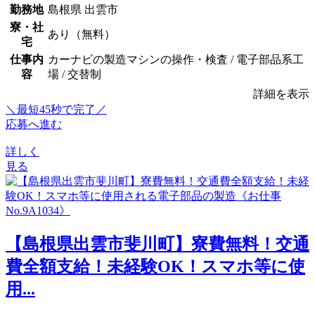
勤務地
島根県 出雲市
寮・社
あり（無料）
宅
仕事内
カーナビの製造マシンの操作・検査 / 電子部品系工
容
場 / 交替制
詳細を表示
＼最短45秒で完了／
応募へ進む
詳しく
見る
【島根県出雲市斐川町】寮費無料！交通
費全額支給！未経験OK！スマホ等に使
用...