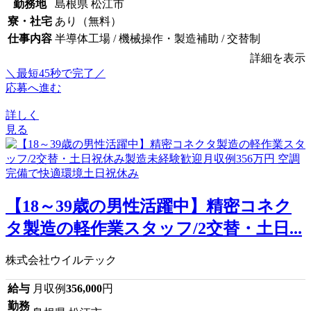
勤務地
島根県 松江市
寮・社宅
あり（無料）
仕事内容
半導体工場 / 機械操作・製造補助 / 交替制
詳細を表示
＼最短45秒で完了／
応募へ進む
詳しく
見る
【18～39歳の男性活躍中】精密コネク
タ製造の軽作業スタッフ/2交替・土日...
株式会社ウイルテック
給与
月収例
356,000
円
勤務