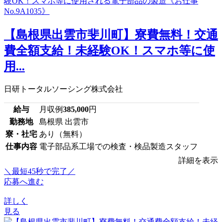
【島根県出雲市斐川町】寮費無料！交通
費全額支給！未経験OK！スマホ等に使
用...
日研トータルソーシング株式会社
給与
月収例
385,000
円
勤務地
島根県 出雲市
寮・社宅
あり（無料）
仕事内容
電子部品系工場での検査・検品製造スタッフ
詳細を表示
＼最短45秒で完了／
応募へ進む
詳しく
見る