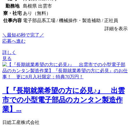
勤務地
島根県 出雲市
寮・社宅
あり（無料）
仕事内容
電子部品系工場 / 機械操作・製造補助 / 正社員
詳細を表示
＼最短45秒で完了／
応募へ進む
詳しく
見る
【『長期就業希望の方に必見♪』 出雲
市での小型電子部品のカンタン製造作
業】...
日総工産株式会社