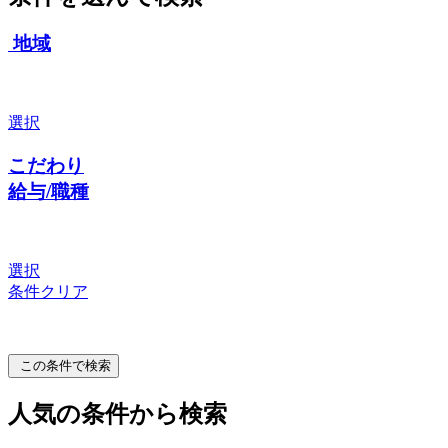
地域
選択
こだわり
給与/職種
選択
条件クリア
この条件で検索
人気の条件から検索