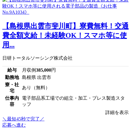
【島根県出雲市斐川町】寮費無料！交通
費全額支給！未経験OK！スマホ等に使
用...
日研トータルソーシング株式会社
給与
月収例
385,000
円
勤務地
島根県 出雲市
寮・社
あり（無料）
宅
仕事内
電子部品系工場での組立・加工・プレス製造スタ
容
ッフ
詳細を表示
＼最短45秒で完了／
応募へ進む