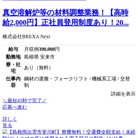
真空溶解炉等の材料調整業務！【高時
給2,000円】正社員登用制度あり！20...
株式会社BREXA Next
給与
月収例
390,000
円
勤務地
島根県 安来市
寮・社
あり（無料）
宅
仕事内
鋼材の運搬・フォークリフト / 機械系工場 / 交替
容
制
詳細を表示
＼最短45秒で完了／
応募へ進む
詳しく
見る