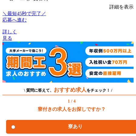
詳細を表示
＼最短45秒で完了／
応募へ進む
詳しく
見る
おすすめ求人
\ 質問に答えて、
をチェック！ /
1 / 4
寮付きの求人をお探しですか？
寮あり