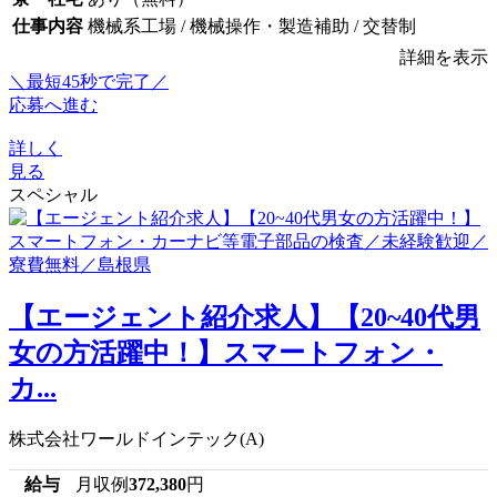
仕事内容
機械系工場 / 機械操作・製造補助 / 交替制
詳細を表示
＼最短45秒で完了／
応募へ進む
詳しく
見る
スペシャル
【エージェント紹介求人】【20~40代男
女の方活躍中！】スマートフォン・
カ...
株式会社ワールドインテック(A)
給与
月収例
372,380
円