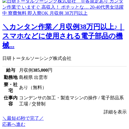
＼カンタン作業／月収例38万円以上♪｜
スマホなどに使用される電子部品の機
械...
日研トータルソーシング株式会社
給与
月収例
385,000
円
勤務地
島根県 出雲市
寮・社
あり（無料）
宅
仕事内
コンデンサの加工・製造マシンの操作 / 電子部品系
容
工場 / 交替制
詳細を表示
＼最短45秒で完了／
応募へ進む