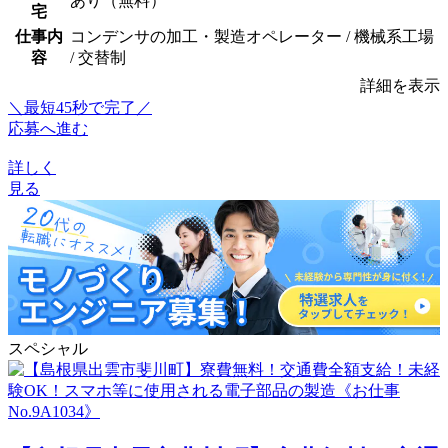
あり（無料）
宅
仕事内
コンデンサの加工・製造オペレーター / 機械系工場
容
/ 交替制
詳細を表示
＼最短45秒で完了／
応募へ進む
詳しく
見る
スペシャル