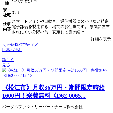
島根県 松江市
地
寮・
あり
社宅
スマートフォンや自動車、通信機器に欠かせない精密
仕事
電子部品を製造する工場でのお仕事です。 景気に左右
内容
されにくい分野の為、安定して働き続け...
詳細を表示
＼最短45秒で完了／
応募へ進む
詳しく
見る
《松江市》月収36万円・期間限定時給
1600円！寮費無料《D62-0065...
パーソルファクトリーパートナーズ株式会社