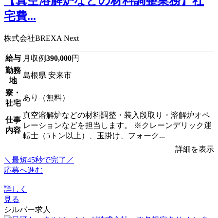
【真空溶解炉などの材料調整業務】社
宅費...
株式会社BREXA Next
給与
月収例
390,000
円
勤務
島根県 安来市
地
寮・
あり（無料）
社宅
真空溶解炉などの材料調整・装入段取り・溶解炉オペ
仕事
レーションなどを担当します。 ※クレーンデリック運
内容
転士（5トン以上）、玉掛け、フォーク...
詳細を表示
＼最短45秒で完了／
応募へ進む
詳しく
見る
シルバー求人