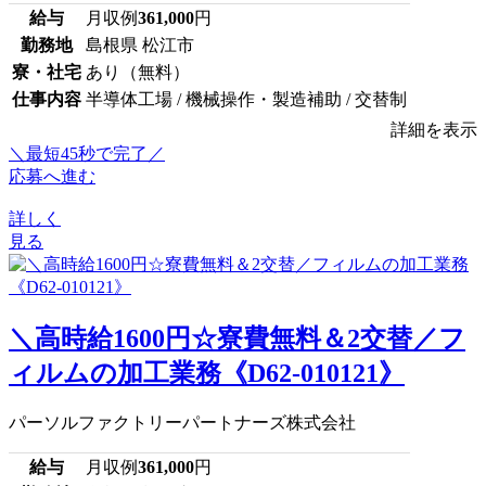
給与
月収例
361,000
円
勤務地
島根県 松江市
寮・社宅
あり（無料）
仕事内容
半導体工場 / 機械操作・製造補助 / 交替制
詳細を表示
＼最短45秒で完了／
応募へ進む
詳しく
見る
＼高時給1600円☆寮費無料＆2交替／フ
ィルムの加工業務《D62-010121》
パーソルファクトリーパートナーズ株式会社
給与
月収例
361,000
円