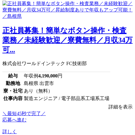
正社員募集！簡単なボタン操作・検査
業務／未経験歓迎／寮費無料／月収34万
可...
株式会社ワールドインテック FC技術部
給与
年収例
4,190,000
円
勤務地
島根県 出雲市
寮・社宅
あり（無料）
仕事内容
製造エンジニア / 電子部品系工場系工場
詳細を表示
＼最短45秒で完了／
応募へ進む
詳しく