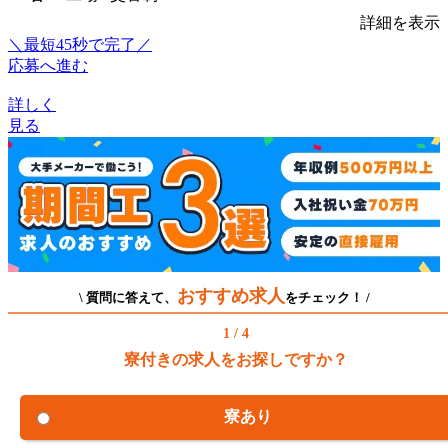
詳細を表示
＼最短45秒で完了／
応募へ進む
詳しく
見る
おすすめ求人
\ 質問に答えて、
をチェック！ /
1 / 4
寮付きの求人をお探しですか？
寮あり