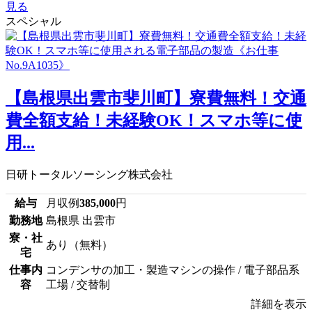
見る
スペシャル
【島根県出雲市斐川町】寮費無料！交通
費全額支給！未経験OK！スマホ等に使
用...
日研トータルソーシング株式会社
給与
月収例
385,000
円
勤務地
島根県 出雲市
寮・社
あり（無料）
宅
仕事内
コンデンサの加工・製造マシンの操作 / 電子部品系
容
工場 / 交替制
詳細を表示