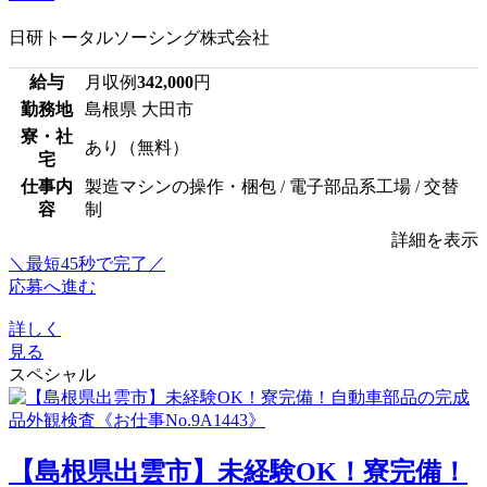
日研トータルソーシング株式会社
給与
月収例
342,000
円
勤務地
島根県 大田市
寮・社
あり（無料）
宅
仕事内
製造マシンの操作・梱包 / 電子部品系工場 / 交替
容
制
詳細を表示
＼最短45秒で完了／
応募へ進む
詳しく
見る
スペシャル
【島根県出雲市】未経験OK！寮完備！