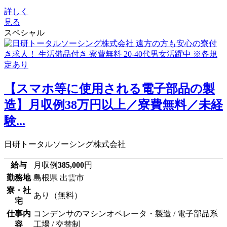
詳しく
見る
スペシャル
【スマホ等に使用される電子部品の製
造】月収例38万円以上／寮費無料／未経
験...
日研トータルソーシング株式会社
給与
月収例
385,000
円
勤務地
島根県 出雲市
寮・社
あり（無料）
宅
仕事内
コンデンサのマシンオペレータ・製造 / 電子部品系
容
工場 / 交替制