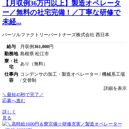
【月収例36万円以上】製造オペレータ
ー／無料の社宅完備！／丁寧な研修で
未経...
パーソルファクトリーパートナーズ株式会社 西日本
給与
月収例
361,000
円
勤務地
島根県 松江市
寮・社
あり（無料）
宅
仕事内
コンデンサの加工・製造オペレーター / 機械系工場
容
/ 交替制
詳細を表示
＼最短45秒で完了／
応募へ進む
詳しく
見る