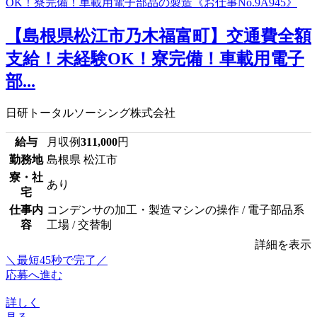
【島根県松江市乃木福富町】交通費全額
支給！未経験OK！寮完備！車載用電子
部...
日研トータルソーシング株式会社
給与
月収例
311,000
円
勤務地
島根県 松江市
寮・社
あり
宅
仕事内
コンデンサの加工・製造マシンの操作 / 電子部品系
容
工場 / 交替制
詳細を表示
＼最短45秒で完了／
応募へ進む
詳しく