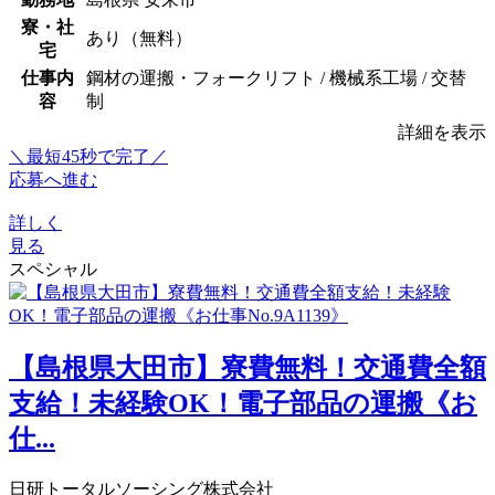
寮・社
あり（無料）
宅
仕事内
鋼材の運搬・フォークリフト / 機械系工場 / 交替
容
制
詳細を表示
＼最短45秒で完了／
応募へ進む
詳しく
見る
スペシャル
【島根県大田市】寮費無料！交通費全額
支給！未経験OK！電子部品の運搬《お
仕...
日研トータルソーシング株式会社