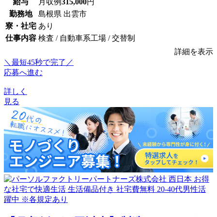
給与
月収例
315,000
円
勤務地
島根県 出雲市
寮・社宅
あり
仕事内容
検査 / 自動車系工場 / 交替制
詳細を表示
＼最短45秒で完了／
応募へ進む
詳しく
見る