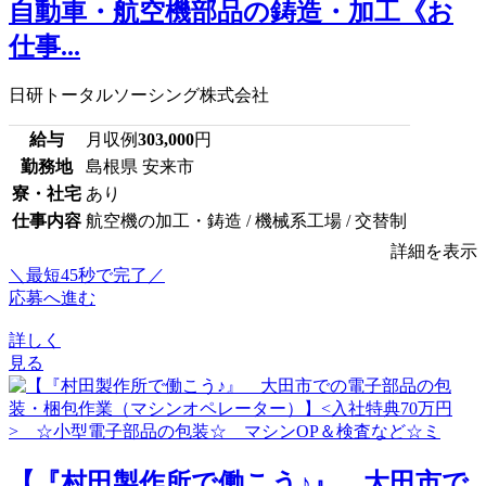
自動車・航空機部品の鋳造・加工《お
仕事...
日研トータルソーシング株式会社
給与
月収例
303,000
円
勤務地
島根県 安来市
寮・社宅
あり
仕事内容
航空機の加工・鋳造 / 機械系工場 / 交替制
詳細を表示
＼最短45秒で完了／
応募へ進む
詳しく
見る
【『村田製作所で働こう♪』 大田市で