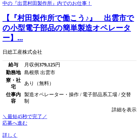
【『村田製作所で働こう♪』 出雲市で
の小型電子部品の簡単製造オペレータ
ー】...
日総工産株式会社
給与
月収例
379,125
円
勤務地
島根県 出雲市
寮・社
あり（無料）
宅
仕事内
製造オペレーター・操作 / 電子部品系工場 / 交替
容
制
詳細を表示
＼最短45秒で完了／
応募へ進む
詳しく