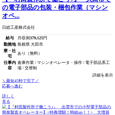
の電子部品の包装・梱包作業（マシン
オペ...
日総工産株式会社
給与
月収例
379,125
円
勤務地
島根県 大田市
寮・社
あり（無料）
宅
仕事内
倉庫作業 / マシンオペレータ・操作 / 電子部品系工
容
場 / 交替制
詳細を表示
＼最短45秒で完了／
応募へ進む
詳しく
見る