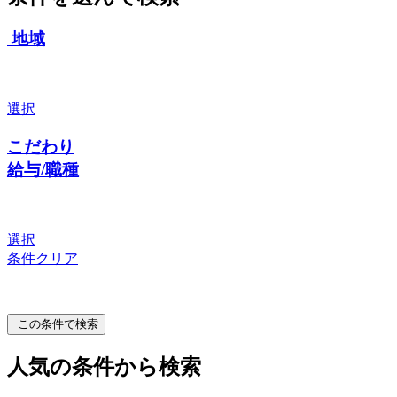
地域
選択
こだわり
給与/職種
選択
条件クリア
この条件で検索
人気の条件から検索