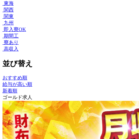
東海
関西
関東
九州
即入寮OK
期間工
寮あり
高収入
並び替え
おすすめ順
給与が高い順
新着順
ゴールド求人