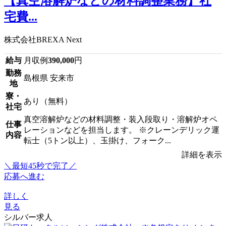
【真空溶解炉などの材料調整業務】社
宅費...
株式会社BREXA Next
給与
月収例
390,000
円
勤務
島根県 安来市
地
寮・
あり（無料）
社宅
真空溶解炉などの材料調整・装入段取り・溶解炉オペ
仕事
レーションなどを担当します。 ※クレーンデリック運
内容
転士（5トン以上）、玉掛け、フォーク...
詳細を表示
＼最短45秒で完了／
応募へ進む
詳しく
見る
シルバー求人