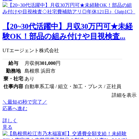
【20~30代活躍中】月収30万円可★未経
験OK！部品の組み付けや目視検査...
UTエージェント株式会社
給与
月収例
301,000
円
勤務地
島根県 浜田市
寮・社宅
あり
仕事内容
自動車系工場 / 組立・加工・プレス / 正社員
詳細を表示
＼最短45秒で完了／
応募へ進む
詳しく
見る