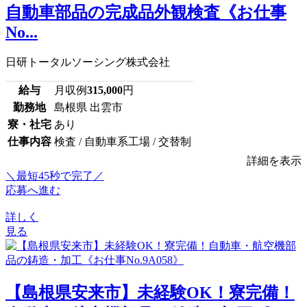
自動車部品の完成品外観検査《お仕事
No...
日研トータルソーシング株式会社
給与
月収例
315,000
円
勤務地
島根県 出雲市
寮・社宅
あり
仕事内容
検査 / 自動車系工場 / 交替制
詳細を表示
＼最短45秒で完了／
応募へ進む
詳しく
見る
【島根県安来市】未経験OK！寮完備！