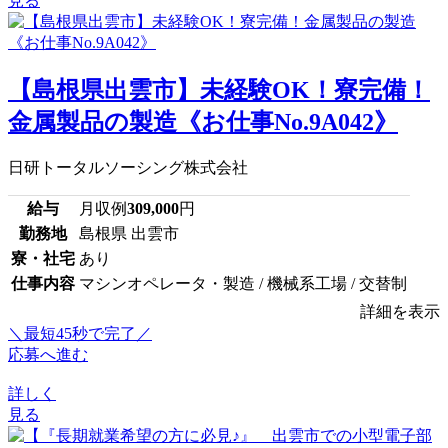
見る
【島根県出雲市】未経験OK！寮完備！
金属製品の製造《お仕事No.9A042》
日研トータルソーシング株式会社
給与
月収例
309,000
円
勤務地
島根県 出雲市
寮・社宅
あり
仕事内容
マシンオペレータ・製造 / 機械系工場 / 交替制
詳細を表示
＼最短45秒で完了／
応募へ進む
詳しく
見る