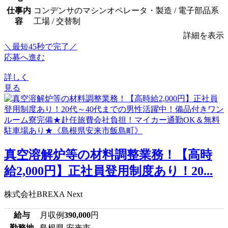
仕事内
コンデンサのマシンオペレータ・製造 / 電子部品系
容
工場 / 交替制
詳細を表示
＼最短45秒で完了／
応募へ進む
詳しく
見る
真空溶解炉等の材料調整業務！【高時
給2,000円】正社員登用制度あり！20...
株式会社BREXA Next
給与
月収例
390,000
円
勤務地
島根県 安来市