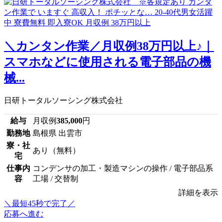
＼カンタン作業／月収例38万円以上♪｜
スマホなどに使用される電子部品の機
械...
日研トータルソーシング株式会社
給与
月収例
385,000
円
勤務地
島根県 出雲市
寮・社
あり（無料）
宅
仕事内
コンデンサの加工・製造マシンの操作 / 電子部品系
容
工場 / 交替制
詳細を表示
＼最短45秒で完了／
応募へ進む