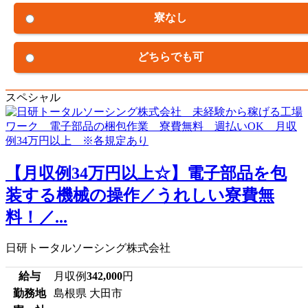
寮なし
どちらでも可
スペシャル
【月収例34万円以上☆】電子部品を包
装する機械の操作／うれしい寮費無
料！／...
日研トータルソーシング株式会社
給与
月収例
342,000
円
勤務地
島根県 大田市