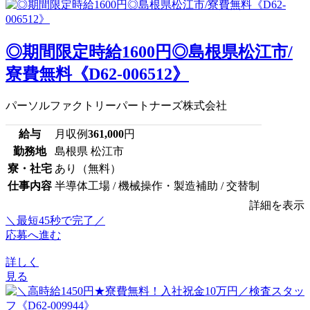
◎期間限定時給1600円◎島根県松江市/
寮費無料《D62-006512》
パーソルファクトリーパートナーズ株式会社
給与
月収例
361,000
円
勤務地
島根県 松江市
寮・社宅
あり（無料）
仕事内容
半導体工場 / 機械操作・製造補助 / 交替制
詳細を表示
＼最短45秒で完了／
応募へ進む
詳しく
見る