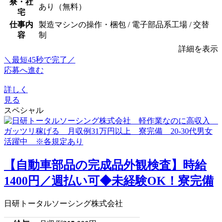
寮・社
あり（無料）
宅
仕事内
製造マシンの操作・梱包 / 電子部品系工場 / 交替
容
制
詳細を表示
＼最短45秒で完了／
応募へ進む
詳しく
見る
スペシャル
【自動車部品の完成品外観検査】時給
1400円／週払い可◆未経験OK！寮完備
日研トータルソーシング株式会社