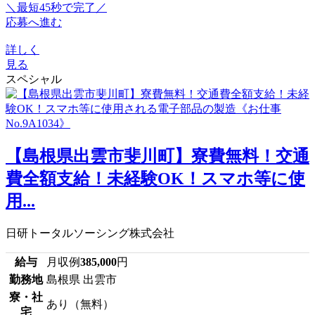
＼最短45秒で完了／
応募へ進む
詳しく
見る
スペシャル
【島根県出雲市斐川町】寮費無料！交通
費全額支給！未経験OK！スマホ等に使
用...
日研トータルソーシング株式会社
給与
月収例
385,000
円
勤務地
島根県 出雲市
寮・社
あり（無料）
宅