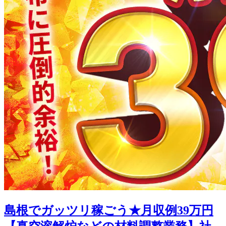
島根でガッツリ稼ごう★月収例39万円