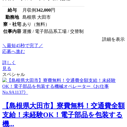
給与
月収例
342,000
円
勤務地
島根県 大田市
寮・社宅
あり（無料）
仕事内容
運搬 / 電子部品系工場 / 交替制
詳細を表示
＼最短45秒で完了／
応募へ進む
詳しく
見る
スペシャル
【島根県大田市】寮費無料！交通費全額
支給！未経験OK！電子部品を包装する
機...