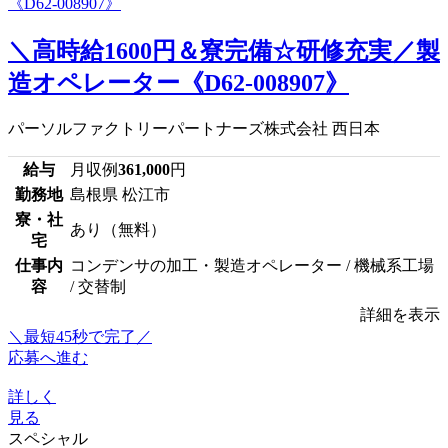
＼高時給1600円＆寮完備☆研修充実／製
造オペレーター《D62-008907》
パーソルファクトリーパートナーズ株式会社 西日本
給与
月収例
361,000
円
勤務地
島根県 松江市
寮・社
あり（無料）
宅
仕事内
コンデンサの加工・製造オペレーター / 機械系工場
容
/ 交替制
詳細を表示
＼最短45秒で完了／
応募へ進む
詳しく
見る
スペシャル