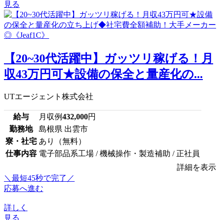
見る
【20~30代活躍中】ガッツリ稼げる！月
収43万円可★設備の保全と量産化の...
UTエージェント株式会社
給与
月収例
432,000
円
勤務地
島根県 出雲市
寮・社宅
あり（無料）
仕事内容
電子部品系工場 / 機械操作・製造補助 / 正社員
詳細を表示
＼最短45秒で完了／
応募へ進む
詳しく
見る