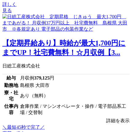
詳しく
見る
【定期昇給あり】時給が最大1,700円に
までUP！社宅費無料！☆月収例【3...
日総工産株式会社
給与
月収例
379,125
円
勤務地
島根県 大田市
寮・社
あり（無料）
宅
仕事内
倉庫作業 / マシンオペレータ・操作 / 電子部品系工
容
場 / 交替制
詳細を表示
＼最短45秒で完了／