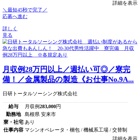
詳細を表示
＼最短45秒で完了／
応募へ進む
詳しく
見る
月収例28万円以上／週払い可◎／寮完
備！／金属製品の製造《お仕事No.9A...
日研トータルソーシング株式会社
給与
月収例
283,000
円
勤務地
島根県 安来市
寮・社宅
あり
仕事内容
マシンオペレータ・梱包 / 機械系工場 / 交替制
詳細を表示