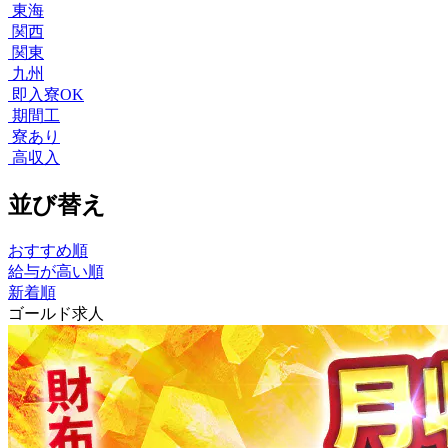
東海
関西
関東
九州
即入寮OK
期間工
寮あり
高収入
並び替え
おすすめ順
給与が高い順
新着順
ゴールド求人