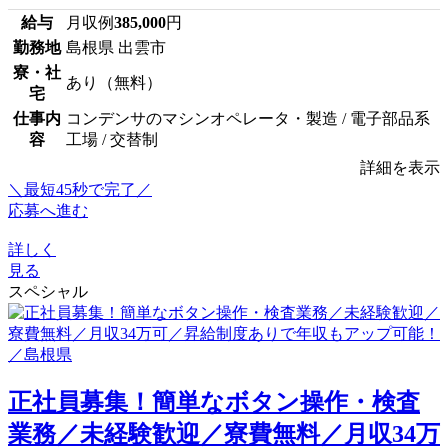
給与
月収例
385,000
円
勤務地
島根県 出雲市
寮・社
あり（無料）
宅
仕事内
コンデンサのマシンオペレータ・製造 / 電子部品系
容
工場 / 交替制
詳細を表示
＼最短45秒で完了／
応募へ進む
詳しく
見る
スペシャル
正社員募集！簡単なボタン操作・検査
業務／未経験歓迎／寮費無料／月収34万