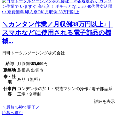
＼カンタン作業／月収例38万円以上♪｜
スマホなどに使用される電子部品の機
械...
日研トータルソーシング株式会社
給与
月収例
385,000
円
勤務地
島根県 出雲市
寮・社
あり（無料）
宅
仕事内
コンデンサの加工・製造マシンの操作 / 電子部品系
容
工場 / 交替制
詳細を表示
＼最短45秒で完了／
応募へ進む