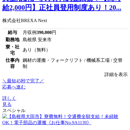
給2,000円】正社員登用制度あり！20...
株式会社BREXA Next
給与
月収例
390,000
円
勤務地
島根県 安来市
寮・社
あり（無料）
宅
仕事内
鋼材の運搬・フォークリフト / 機械系工場 / 交替
容
制
詳細を表示
＼最短45秒で完了／
応募へ進む
詳しく
見る
スペシャル