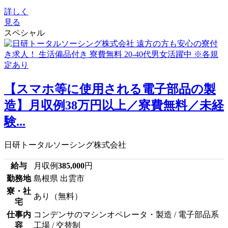
詳しく
見る
スペシャル
【スマホ等に使用される電子部品の製
造】月収例38万円以上／寮費無料／未経
験...
日研トータルソーシング株式会社
給与
月収例
385,000
円
勤務地
島根県 出雲市
寮・社
あり（無料）
宅
仕事内
コンデンサのマシンオペレータ・製造 / 電子部品系
容
工場 / 交替制