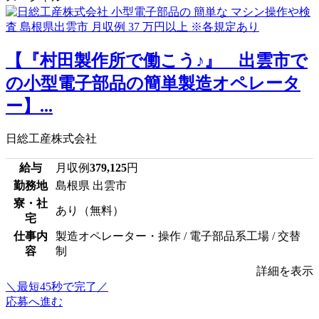
【『村田製作所で働こう♪』 出雲市で
の小型電子部品の簡単製造オペレータ
ー】...
日総工産株式会社
給与
月収例
379,125
円
勤務地
島根県 出雲市
寮・社
あり（無料）
宅
仕事内
製造オペレーター・操作 / 電子部品系工場 / 交替
容
制
詳細を表示
＼最短45秒で完了／
応募へ進む