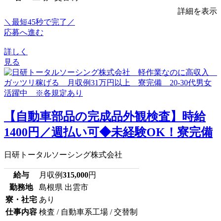
詳細を表示
＼最短45秒で完了／
応募へ進む
詳しく
見る
【自動車部品の完成品外観検査】時給
1400円／週払い可◆未経験OK！寮完備
日研トータルソーシング株式会社
給与
月収例
315,000
円
勤務地
島根県 出雲市
寮・社宅
あり
仕事内容
検査 / 自動車系工場 / 交替制