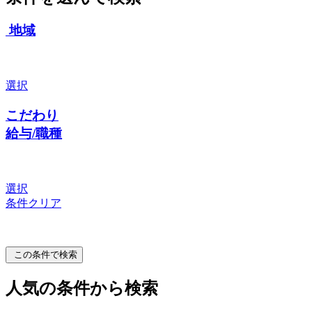
地域
選択
こだわり
給与/職種
選択
条件クリア
この条件で検索
人気の条件から検索