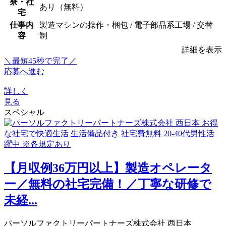
寮・社
あり（無料）
宅
仕事内
製造マシンの操作・梱包 / 電子部品系工場 / 交替
容
制
詳細を表示
＼最短45秒で完了／
応募へ進む
詳しく
見る
スペシャル
【月収例36万円以上】製造オペレータ
ー／無料の社宅完備！／丁寧な研修で
未経...
パーソルファクトリーパートナーズ株式会社 西日本