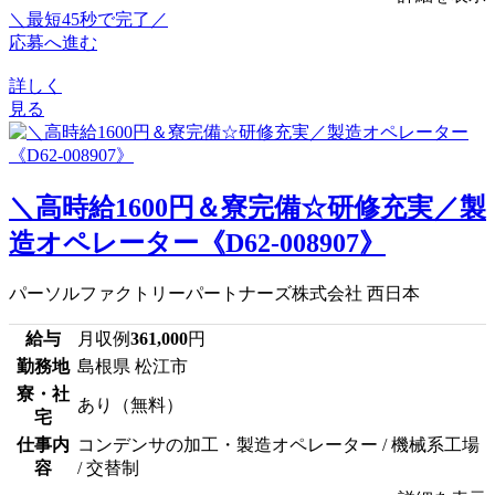
＼最短45秒で完了／
応募へ進む
詳しく
見る
＼高時給1600円＆寮完備☆研修充実／製
造オペレーター《D62-008907》
パーソルファクトリーパートナーズ株式会社 西日本
給与
月収例
361,000
円
勤務地
島根県 松江市
寮・社
あり（無料）
宅
仕事内
コンデンサの加工・製造オペレーター / 機械系工場
容
/ 交替制