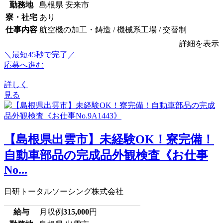
勤務地
島根県 安来市
寮・社宅
あり
仕事内容
航空機の加工・鋳造 / 機械系工場 / 交替制
詳細を表示
＼最短45秒で完了／
応募へ進む
詳しく
見る
【島根県出雲市】未経験OK！寮完備！
自動車部品の完成品外観検査《お仕事
No...
日研トータルソーシング株式会社
給与
月収例
315,000
円