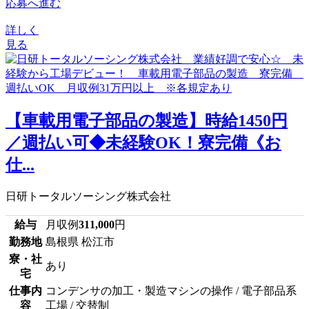
応募へ進む
詳しく
見る
【車載用電子部品の製造】時給1450円
／週払い可◆未経験OK！寮完備《お
仕...
日研トータルソーシング株式会社
給与
月収例
311,000
円
勤務地
島根県 松江市
寮・社
あり
宅
仕事内
コンデンサの加工・製造マシンの操作 / 電子部品系
容
工場 / 交替制