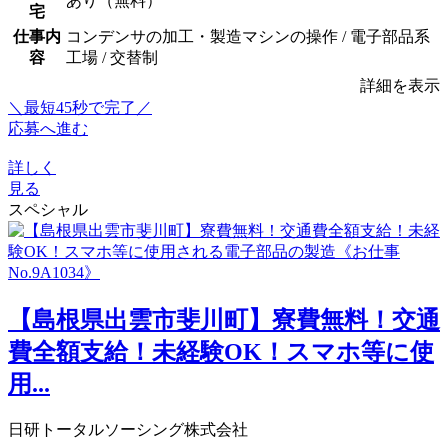
あり（無料）
宅
仕事内
コンデンサの加工・製造マシンの操作 / 電子部品系
容
工場 / 交替制
詳細を表示
＼最短45秒で完了／
応募へ進む
詳しく
見る
スペシャル
【島根県出雲市斐川町】寮費無料！交通
費全額支給！未経験OK！スマホ等に使
用...
日研トータルソーシング株式会社