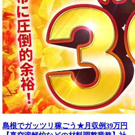
島根でガッツリ稼ごう★月収例39万円