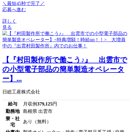
＼最短45秒で完了／
応募へ進む
詳しく
見る
【『村田製作所で働こう♪』 出雲市で
の小型電子部品の簡単製造オペレータ
ー】...
日総工産株式会社
給与
月収例
379,125
円
勤務地
島根県 出雲市
寮・社
あり（無料）
宅