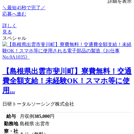
詳細を表示
＼最短45秒で完了／
応募へ進む
詳しく
見る
スペシャル
【島根県出雲市斐川町】寮費無料！交通
費全額支給！未経験OK！スマホ等に使
用...
日研トータルソーシング株式会社
給与
月収例
385,000
円
勤務地
島根県 出雲市
寮・社