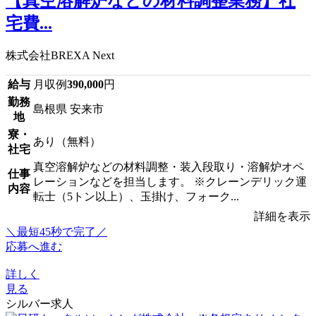
【真空溶解炉などの材料調整業務】社
宅費...
株式会社BREXA Next
給与
月収例
390,000
円
勤務
島根県 安来市
地
寮・
あり（無料）
社宅
真空溶解炉などの材料調整・装入段取り・溶解炉オペ
仕事
レーションなどを担当します。 ※クレーンデリック運
内容
転士（5トン以上）、玉掛け、フォーク...
詳細を表示
＼最短45秒で完了／
応募へ進む
詳しく
見る
シルバー求人