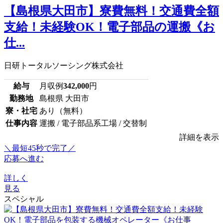
【島根県大田市】寮費無料！交通費全額
支給！未経験OK！電子部品の運搬《お
仕...
日研トータルソーシング株式会社
給与
月収例
342,000
円
勤務地
島根県 大田市
寮・社宅
あり（無料）
仕事内容
運搬 / 電子部品系工場 / 交替制
詳細を表示
＼最短45秒で完了／
応募へ進む
詳しく
見る
スペシャル