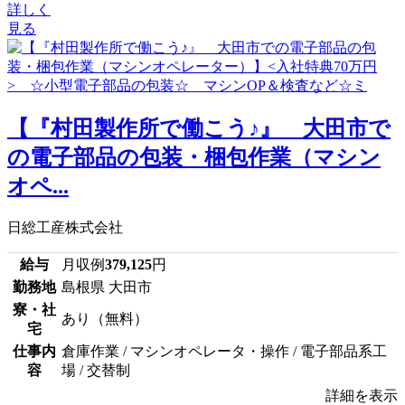
詳しく
見る
【『村田製作所で働こう♪』 大田市で
の電子部品の包装・梱包作業（マシン
オペ...
日総工産株式会社
給与
月収例
379,125
円
勤務地
島根県 大田市
寮・社
あり（無料）
宅
仕事内
倉庫作業 / マシンオペレータ・操作 / 電子部品系工
容
場 / 交替制
詳細を表示