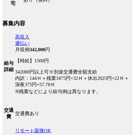
宅
募集内容
高収入
週払い
月収例
342,000
円
【時給】1500円
給与
詳細
342000円以上可※別途交通費全額支給
内訳：144Ｈ＋残業1875円×32Ｈ＋休出2025円×22Ｈ＋
深夜375円×57.78Ｈ
※残業などにより給与例は異なります。
交通
交通費あり
費
リモート面接OK