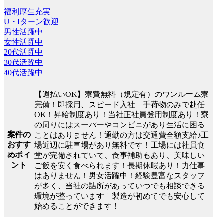
福利厚生充実
U・Iターン歓迎
男性活躍中
女性活躍中
20代活躍中
30代活躍中
40代活躍中
【週払いOK】寮費無料（規定有）のワンルーム寮
完備！即採用、スピード入社！手荷物のみで赴任
OK！昇給制度あり！当社正社員登用制度あり！寮
の周りにはスーパーやコンビニがあり生活に困る
案件の
ことはありません！通勤の方は交通費全額支給♪工
おすす
場近辺に駐車場があり無料です！工場には社員食
めポイ
堂が完備されていて、食事補助もあり、美味しい
ント
ご飯を安く食べられます！長期休暇あり！力仕事
はありません！男女活躍中！経験豊富なスタッフ
が多く、当社の詰所があっていつでも相談できる
環境が整っています！製造が初めてでも安心して
始めることができます！