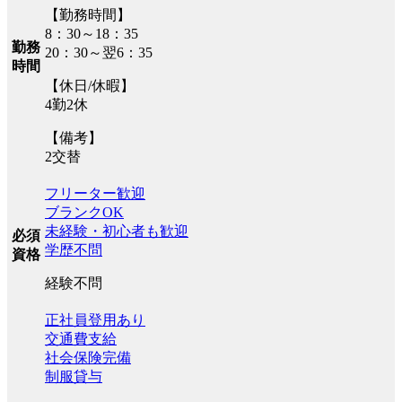
【勤務時間】
8：30～18：35
勤務
20：30～翌6：35
時間
【休日/休暇】
4勤2休
【備考】
2交替
フリーター歓迎
ブランクOK
未経験・初心者も歓迎
必須
学歴不問
資格
経験不問
正社員登用あり
交通費支給
社会保険完備
制服貸与