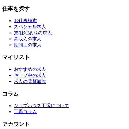
仕事を探す
お仕事検索
スペシャル求人
寮/社宅ありの求人
高収入の求人
期間工の求人
マイリスト
おすすめの求人
キープ中の求人
求人の閲覧履歴
コラム
ジョブハウス工場について
工場コラム
アカウント