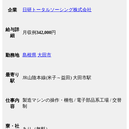
日研トータルソーシング株式会社
企業
給与詳
月収例
342,000
円
細
島根県
大田市
勤務地
最寄り
JR山陰本線(米子～益田) 大田市駅
駅
製造マシンの操作・梱包 / 電子部品系工場 / 交替
仕事内
制
容
寮・社
あり（無料）