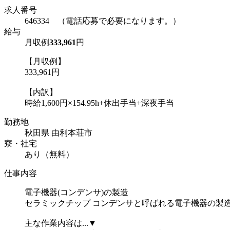
求人番号
646334 （電話応募で必要になります。）
給与
月収例
333,961
円
【月収例】
333,961円
【内訳】
時給1,600円×154.95h+休出手当+深夜手当
勤務地
秋田県 由利本荘市
寮・社宅
あり（無料）
仕事内容
電子機器(コンデンサ)の製造
セラミックチップ コンデンサと呼ばれる電子機器の製
主な作業内容は...▼