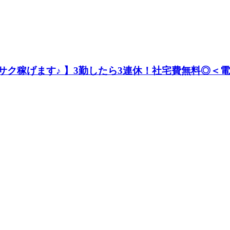
！サクサク稼げます♪ 】3勤したら3連休！社宅費無料◎