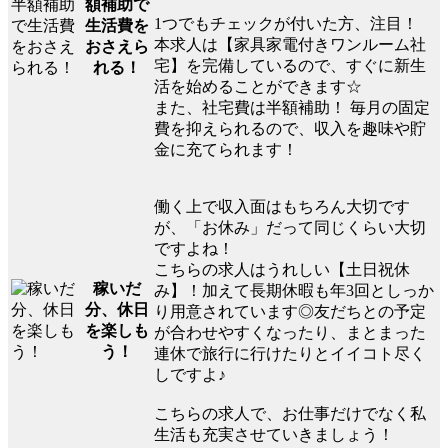
額補助で
1つでもチェックが付いた方、注目！
生活費を
本求人は【家具家電付きワンルーム社
おさえら
宅】を完備しているので、すぐに新生
れる！
活を始めることができます☆
また、社宅費は半額補助！ 毎月の固定
費を抑えられるので、収入を趣味や貯
金に充てられます！
働く上で収入面はもちろん大切です
が、「お休み」だって同じくらい大切
ですよね！
こちらの求人はうれしい【土日祝休
稼いだ
み】！加えて長期休暇も年3回としっか
分、休日
り用意されています◎友だちとの予定
を楽しも
が合わせやすくなったり、まとまった
う！
連休で旅行に行けたりとイイコト尽く
しですよ♪
こちらの求人で、お仕事だけでなく私
生活も充実させていきましょう！