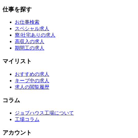
仕事を探す
お仕事検索
スペシャル求人
寮/社宅ありの求人
高収入の求人
期間工の求人
マイリスト
おすすめの求人
キープ中の求人
求人の閲覧履歴
コラム
ジョブハウス工場について
工場コラム
アカウント