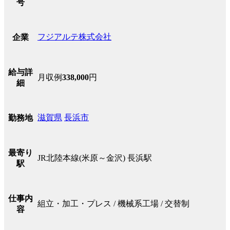
号
フジアルテ株式会社
企業
給与詳
月収例
338,000
円
細
滋賀県
長浜市
勤務地
最寄り
JR北陸本線(米原～金沢) 長浜駅
駅
仕事内
組立・加工・プレス / 機械系工場 / 交替制
容