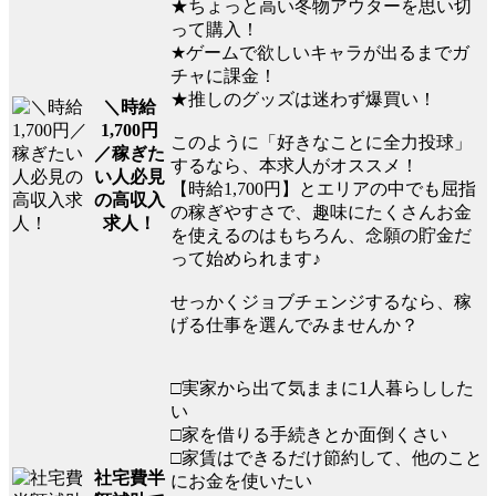
★ちょっと高い冬物アウターを思い切
って購入！
★ゲームで欲しいキャラが出るまでガ
チャに課金！
★推しのグッズは迷わず爆買い！
＼時給
1,700円
このように「好きなことに全力投球」
／稼ぎた
するなら、本求人がオススメ！
い人必見
【時給1,700円】とエリアの中でも屈指
の高収入
の稼ぎやすさで、趣味にたくさんお金
求人！
を使えるのはもちろん、念願の貯金だ
って始められます♪
せっかくジョブチェンジするなら、稼
げる仕事を選んでみませんか？
□実家から出て気ままに1人暮らしした
い
□家を借りる手続きとか面倒くさい
□家賃はできるだけ節約して、他のこと
社宅費半
にお金を使いたい