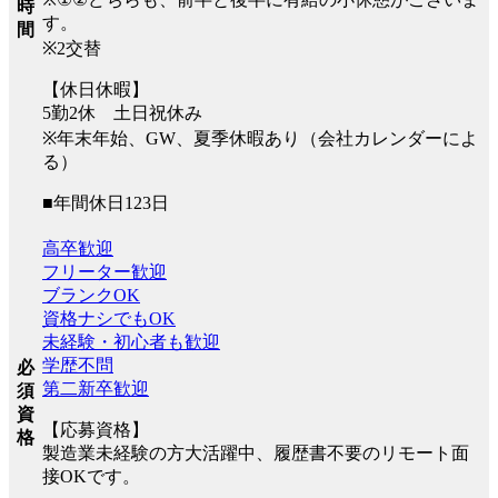
時
す。
間
※2交替
【休日休暇】
5勤2休 土日祝休み
※年末年始、GW、夏季休暇あり（会社カレンダーによ
る）
■年間休日123日
高卒歓迎
フリーター歓迎
ブランクOK
資格ナシでもOK
未経験・初心者も歓迎
学歴不問
必
第二新卒歓迎
須
資
【応募資格】
格
製造業未経験の方大活躍中、履歴書不要のリモート面
接OKです。