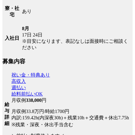
寮・社
あり
宅
8月
17日
24日
入社日
※目安になります、表記なしは面接時にご相談く
ださい
募集内容
祝い金・特典あり
高収入
週払い
給料前払いOK
月収例
338,000
円
給
与
月収例33.8万円/時給1700円
詳
内訳:159.42h(内深夜30h)＋残業10h＋交通費＋休出7.75h
細
※残業・深夜・休出手当含む