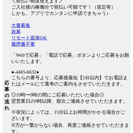
＼前払い制度使えます／
ご入社後の稼働分で前払い可能です！（規定有）
しかも、アプリでカンタンに申請できちゃう♪
大量募集
急募
リモート面接OK
履歴書不要
「Webで応募」「電話で応募」ボタンよりご応募をお願
いいたします。
●-4465-6632●
こちらの番号より、応募後最短【5分以内】でお電話ま
応
たはメールにて選考のご案内をさせていただきます。
募
◎19時〜9時の間にご応募いただいた場合◎
の
翌営業日の9時以降、順次ご連絡させていただきます。
流
れ
※状況によっては、15分以上お時間がかかる場合がご
ざいます。
※万が一繋がらない場合、再度ご連絡させていただきま
す。