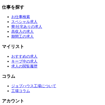
仕事を探す
お仕事検索
スペシャル求人
寮/社宅ありの求人
高収入の求人
期間工の求人
マイリスト
おすすめの求人
キープ中の求人
求人の閲覧履歴
コラム
ジョブハウス工場について
工場コラム
アカウント