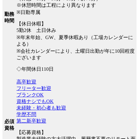
※休憩時間は工程により異なります
※日勤専属
勤務
時間
【休日休暇】
5勤2休 土日休み
※年末年始、GW、夏季休暇あり（工場カレンダーに
よる）
※会社カレンダーにより、土曜日出勤が年に10回程度
ございます
◇年間休日110日
高卒歓迎
フリーター歓迎
ブランクOK
資格ナシでもOK
未経験・初心者も歓迎
学歴不問
第二新卒歓迎
必須
資格
【応募資格】
製造業未経験の方大活躍中、履歴書不要のリモート面