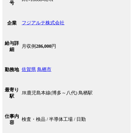
号
フジアルテ株式会社
企業
給与詳
月収例
286,000
円
細
佐賀県
鳥栖市
勤務地
最寄り
JR鹿児島本線(博多～八代) 鳥栖駅
駅
仕事内
検査・検品 / 半導体工場 / 日勤
容