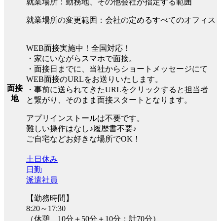
就業場所：勤務地、その他会社が指定する範囲
就業場所の変更範囲：会社の定めるすべてのオフィス
WEB面接実施中！全国対応！
・家にいながらスマホで面接。
・面接日までに、当社からショートメッセージにて
WEB面接のURLをお送りいたします。
面接
・事前に送られてきたURLをクリックすると担当者
地
と繋がり、そのまま面接スタートとなります。
アプリインストールは不要です。
難しい操作はなし♪履歴書不要♪
ご自宅などお好きな場所でOK！
土日休み
日勤
派遣社員
【勤務時間】
8:20～17:30
（休憩 10分＋50分＋10分：計70分）