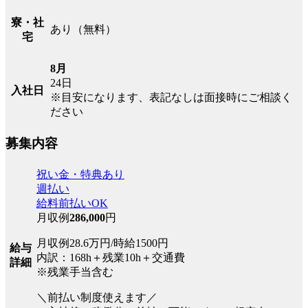
寮・社
あり（無料）
宅
8月
24日
入社日
※目安になります、表記なしは面接時にご相談く
ださい
募集内容
祝い金・特典あり
週払い
給料前払いOK
月収例
286,000
円
月収例28.6万円/時給1500円
給与
内訳：168h＋残業10h＋交通費
詳細
※残業手当含む
＼前払い制度使えます／