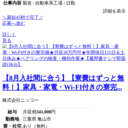
仕事内容
製造 / 自動車系工場 / 日勤
詳細を表示
＼最短45秒で完了／
応募へ進む
詳しく
見る
【8月入社間に合う】【寮費はずっと無
料！】家具・家電・Wi-FI付きの寮完...
株式会社ニッコー
給与
月収例
341,000
円
勤務地
三重県 亀山市
寮・社宅
あり（無料）