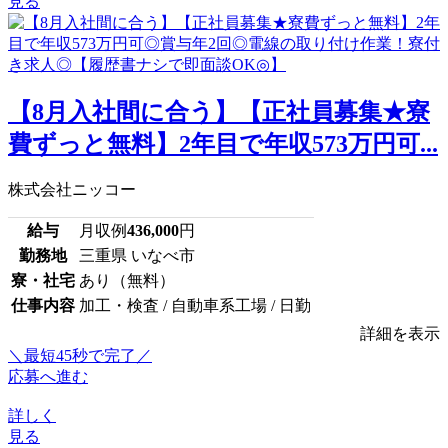
見る
【8月入社間に合う】【正社員募集★寮
費ずっと無料】2年目で年収573万円可...
株式会社ニッコー
給与
月収例
436,000
円
勤務地
三重県 いなべ市
寮・社宅
あり（無料）
仕事内容
加工・検査 / 自動車系工場 / 日勤
詳細を表示
＼最短45秒で完了／
応募へ進む
詳しく
見る