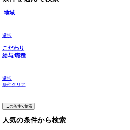
地域
選択
こだわり
給与/職種
選択
条件クリア
この条件で検索
人気の条件から検索