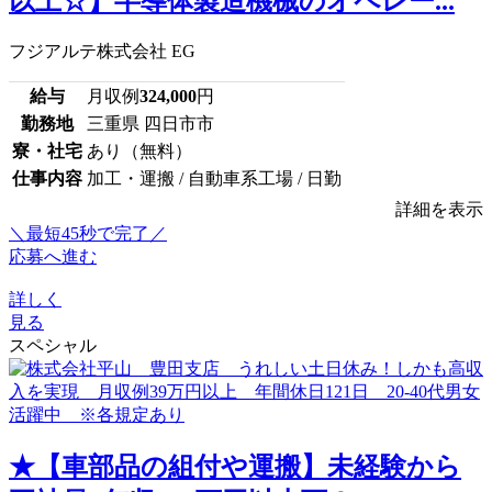
以上☆】半導体製造機械のオペレー...
フジアルテ株式会社 EG
給与
月収例
324,000
円
勤務地
三重県 四日市市
寮・社宅
あり（無料）
仕事内容
加工・運搬 / 自動車系工場 / 日勤
詳細を表示
＼最短45秒で完了／
応募へ進む
詳しく
見る
スペシャル
★【車部品の組付や運搬】未経験から