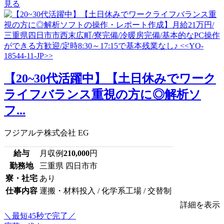
見る
【20~30代活躍中】【土日休みでワーク
ライフバランス重視の方に◎解析ソ
フ...
フジアルテ株式会社 EG
給与
月収例
210,000
円
勤務地
三重県 四日市市
寮・社宅
あり
仕事内容
運搬・材料投入 / 化学系工場 / 交替制
詳細を表示
＼最短45秒で完了／