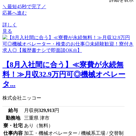
＼最短45秒で完了／
応募へ進む
詳しく
見る
【8月入社間に合う】≪寮費が永続無
料！≫月収32.9万円可◎機械オペレー
タ...
株式会社ニッコー
給与
月収例
329,913
円
勤務地
三重県 津市
寮・社宅
あり（無料）
仕事内容
加工・機械オペレーター / 機械系工場 / 交替制