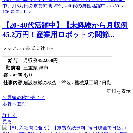
【20~40代活躍中】【未経験から月収例
45.2万円！産業用ロボットの関節...
フジアルテ株式会社 EG
給与
月収例
452,000
円
勤務地
三重県 津市
寮・社宅
あり
仕事内容
建設機械の検査・塗装 / 機械系工場 / 日勤
詳細を表示
＼最短45秒で完了／
応募へ進む
詳しく
見る