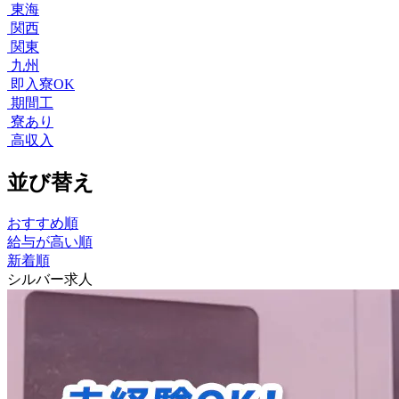
東海
関西
関東
九州
即入寮OK
期間工
寮あり
高収入
並び替え
おすすめ順
給与が高い順
新着順
シルバー求人