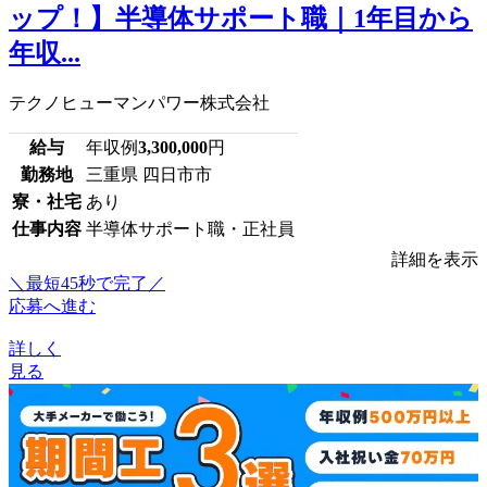
ップ！】半導体サポート職｜1年目から
年収...
テクノヒューマンパワー株式会社
給与
年収例
3,300,000
円
勤務地
三重県 四日市市
寮・社宅
あり
仕事内容
半導体サポート職・正社員
詳細を表示
＼最短45秒で完了／
応募へ進む
詳しく
見る