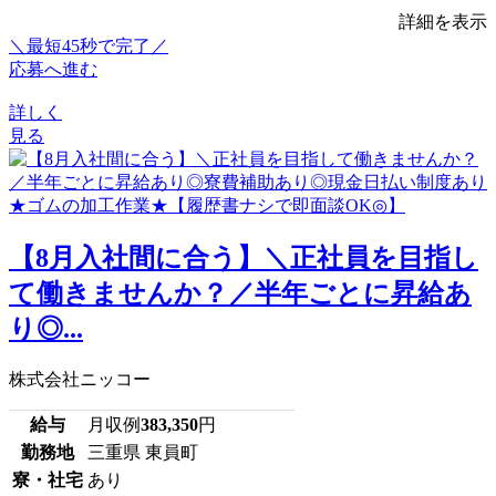
詳細を表示
＼最短45秒で完了／
応募へ進む
詳しく
見る
【8月入社間に合う】＼正社員を目指し
て働きませんか？／半年ごとに昇給あ
り◎...
株式会社ニッコー
給与
月収例
383,350
円
勤務地
三重県 東員町
寮・社宅
あり