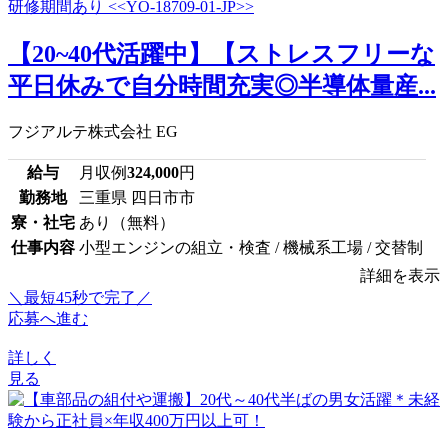
【20~40代活躍中】【ストレスフリーな
平日休みで自分時間充実◎半導体量産...
フジアルテ株式会社 EG
給与
月収例
324,000
円
勤務地
三重県 四日市市
寮・社宅
あり（無料）
仕事内容
小型エンジンの組立・検査 / 機械系工場 / 交替制
詳細を表示
＼最短45秒で完了／
応募へ進む
詳しく
見る