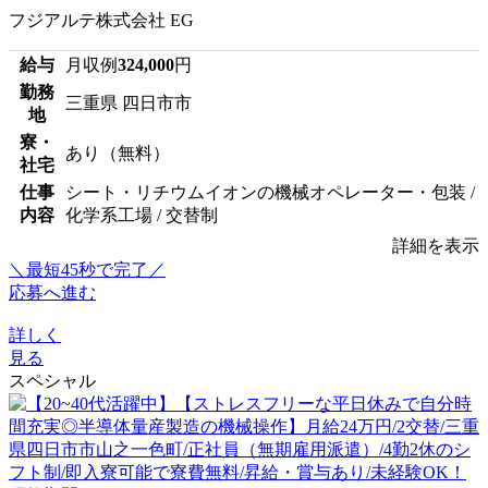
フジアルテ株式会社 EG
給与
月収例
324,000
円
勤務
三重県 四日市市
地
寮・
あり（無料）
社宅
仕事
シート・リチウムイオンの機械オペレーター・包装 /
内容
化学系工場 / 交替制
詳細を表示
＼最短45秒で完了／
応募へ進む
詳しく
見る
スペシャル