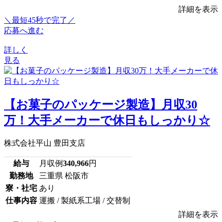
詳細を表示
＼最短45秒で完了／
応募へ進む
詳しく
見る
【お菓子のパッケージ製造】月収30
万！大手メーカーで休日もしっかり☆
株式会社平山 豊田支店
給与
月収例
340,966
円
勤務地
三重県 松阪市
寮・社宅
あり
仕事内容
運搬 / 製紙系工場 / 交替制
詳細を表示