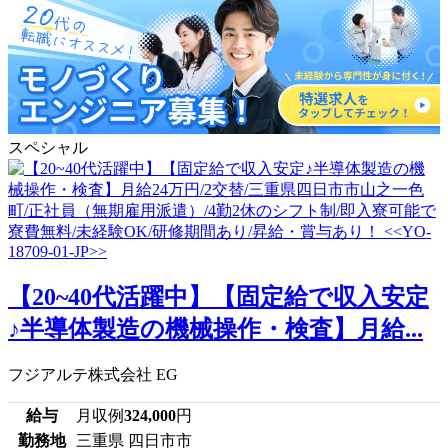
スペシャル
【20~40代活躍中】【固定給で収入安定
♪半導体製造の機械操作・検査】月給...
フジアルテ株式会社 EG
給与
月収例
324,000
円
勤務地
三重県 四日市市