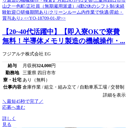
【20~40代活躍中】【即入寮OKで寮費
無料！半導体メモリ製造の機械操作・...
フジアルテ株式会社 EG
給与
月収例
324,000
円
勤務地
三重県 四日市市
寮・社宅
あり（無料）
仕事内容
倉庫作業 / 組立・組み立て / 自動車系工場 / 交替制
詳細を表示
＼最短45秒で完了／
応募へ進む
詳しく
見る