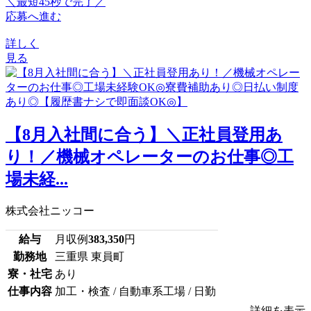
＼最短45秒で完了／
応募へ進む
詳しく
見る
【8月入社間に合う】＼正社員登用あ
り！／機械オペレーターのお仕事◎工
場未経...
株式会社ニッコー
給与
月収例
383,350
円
勤務地
三重県 東員町
寮・社宅
あり
仕事内容
加工・検査 / 自動車系工場 / 日勤
詳細を表示