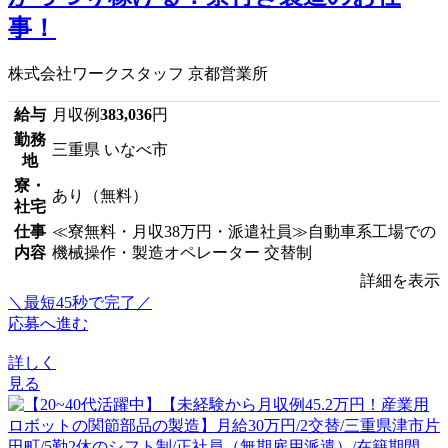
事！
株式会社ワークスタッフ 京都営業所
給与
月収例
383,036
円
勤務
三重県 いなべ市
地
寮・
あり（無料）
社宅
仕事
≪寮無料・月収38万円・派遣社員≫自動車系工場での
内容
機械操作・製造オペレーター 交替制
詳細を表示
＼最短45秒で完了／
応募へ進む
詳しく
見る