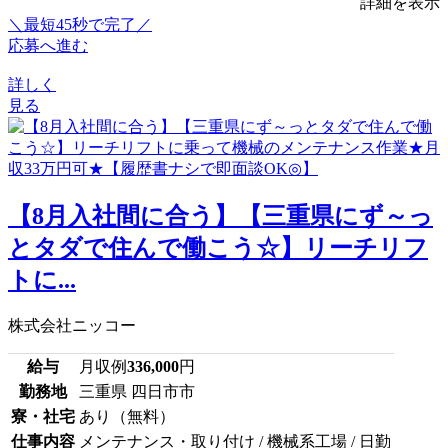
詳細を表示
＼最短45秒で完了／
応募へ進む
詳しく
見る
【8月入社間に合う】【三重県にず～っ
とタダで住んで働こう☆】リーチリフ
トに...
株式会社ニッコー
給与
月収例
336,000
円
勤務地
三重県 四日市市
寮・社宅
あり（無料）
仕事内容
メンテナンス・取り付け / 機械系工場 / 日勤