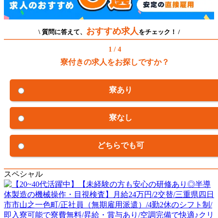
おすすめ求人
\ 質問に答えて、
をチェック！ /
1 / 4
寮付きの求人をお探しですか？
寮あり
寮なし
どちらでも可
スペシャル