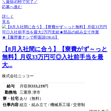
＼最短45秒で完了／
応募へ進む
詳しく
見る
【8月入社間に合う】【寮費がず～っと
無料】月収33万円可◎入社前手当を最
大...
株式会社ニッコー
給与
月収例
333,219
円
勤務地
三重県 津市
寮・社宅
あり（無料）
仕事内容
組立・組み立て / 機械系工場 / 交替制