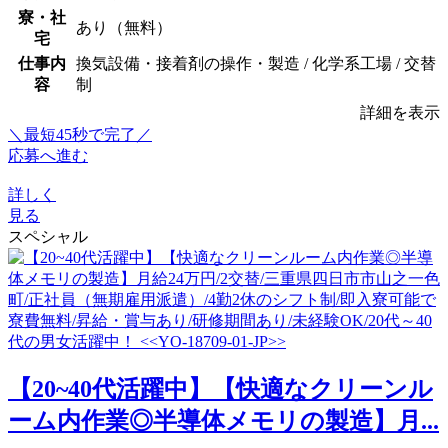
寮・社
あり（無料）
宅
仕事内
換気設備・接着剤の操作・製造 / 化学系工場 / 交替
容
制
詳細を表示
＼最短45秒で完了／
応募へ進む
詳しく
見る
スペシャル
【20~40代活躍中】【快適なクリーンル
ーム内作業◎半導体メモリの製造】月...