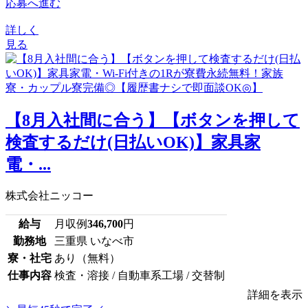
応募へ進む
詳しく
見る
【8月入社間に合う】【ボタンを押して
検査するだけ(日払いOK)】家具家
電・...
株式会社ニッコー
給与
月収例
346,700
円
勤務地
三重県 いなべ市
寮・社宅
あり（無料）
仕事内容
検査・溶接 / 自動車系工場 / 交替制
詳細を表示