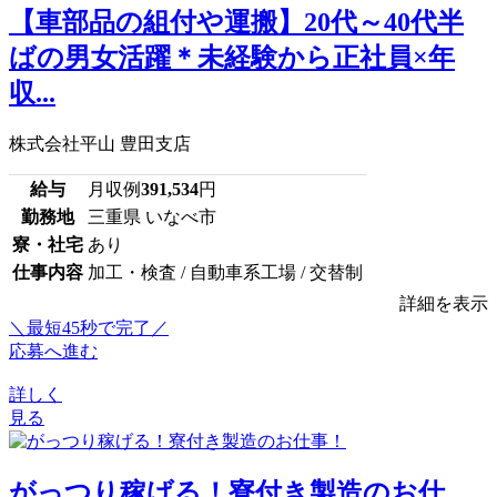
【車部品の組付や運搬】20代～40代半
ばの男女活躍＊未経験から正社員×年
収...
株式会社平山 豊田支店
給与
月収例
391,534
円
勤務地
三重県 いなべ市
寮・社宅
あり
仕事内容
加工・検査 / 自動車系工場 / 交替制
詳細を表示
＼最短45秒で完了／
応募へ進む
詳しく
見る
がっつり稼げる！寮付き製造のお仕