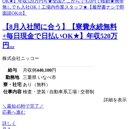
【8月入社間に合う】【寮費永続無料
+毎日現金で日払いOK★】年収520万
円...
株式会社ニッコー
給与
月収例
440,100
円
勤務地
三重県 いなべ市
寮・社宅
あり（無料）
仕事内容
検査・塗装 / 自動車系工場 / 交替制
詳細を表示
＼最短45秒で完了／
応募へ進む
詳しく