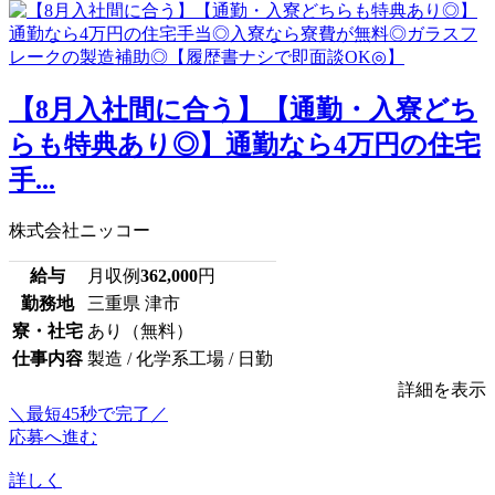
【8月入社間に合う】【通勤・入寮どち
らも特典あり◎】通勤なら4万円の住宅
手...
株式会社ニッコー
給与
月収例
362,000
円
勤務地
三重県 津市
寮・社宅
あり（無料）
仕事内容
製造 / 化学系工場 / 日勤
詳細を表示
＼最短45秒で完了／
応募へ進む
詳しく