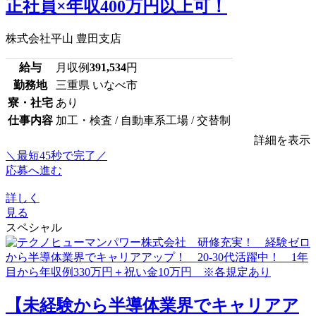
正社員×年収400万円以上可！
株式会社平山 豊田支店
給与
月収例
391,534
円
勤務地
三重県 いなべ市
寮・社宅
あり
仕事内容
加工・検査 / 自動車系工場 / 交替制
詳細を表示
＼最短45秒で完了／
応募へ進む
詳しく
見る
スペシャル
【未経験から半導体業界でキャリアア