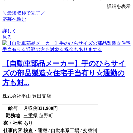
詳細を表示
＼最短45秒で完了／
応募へ進む
詳しく
見る
【自動車部品メーカー】手のひらサイ
ズの部品製造☆住宅手当有り☆通勤の
方も対...
株式会社平山 豊田支店
給与
月収例
331,900
円
勤務地
三重県 菰野町
寮・社宅
あり
仕事内容
検査・運搬 / 自動車系工場 / 交替制