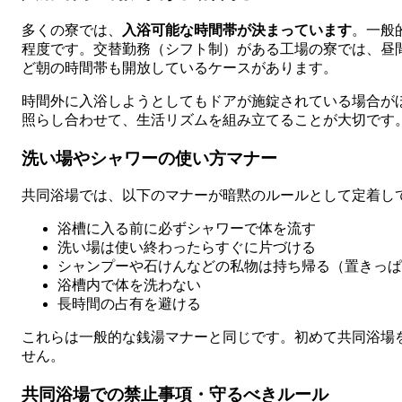
多くの寮では、
入浴可能な時間帯が決まっています
。一般的な
程度です。交替勤務（シフト制）がある工場の寮では、昼間の時
ど朝の時間帯も開放しているケースがあります。
時間外に入浴しようとしてもドアが施錠されている場合が
照らし合わせて、生活リズムを組み立てることが大切です
洗い場やシャワーの使い方マナー
共同浴場では、以下のマナーが暗黙のルールとして定着し
浴槽に入る前に必ずシャワーで体を流す
洗い場は使い終わったらすぐに片づける
シャンプーや石けんなどの私物は持ち帰る（置きっぱ
浴槽内で体を洗わない
長時間の占有を避ける
これらは一般的な銭湯マナーと同じです。初めて共同浴場
せん。
共同浴場での禁止事項・守るべきルール