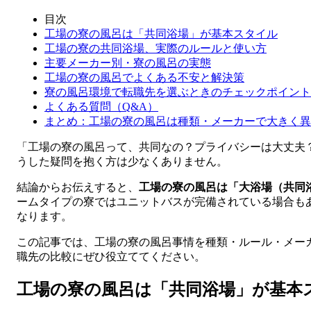
目次
工場の寮の風呂は「共同浴場」が基本スタイル
工場の寮の共同浴場、実際のルールと使い方
主要メーカー別・寮の風呂の実態
工場の寮の風呂でよくある不安と解決策
寮の風呂環境で転職先を選ぶときのチェックポイント
よくある質問（Q&A）
まとめ：工場の寮の風呂は種類・メーカーで大きく異
「工場の寮の風呂って、共同なの？プライバシーは大丈夫
うした疑問を抱く方は少なくありません。
結論からお伝えすると、
工場の寮の風呂は「大浴場（共同
ームタイプの寮ではユニットバスが完備されている場合も
なります。
この記事では、工場の寮の風呂事情を種類・ルール・メー
職先の比較にぜひ役立ててください。
工場の寮の風呂は「共同浴場」が基本