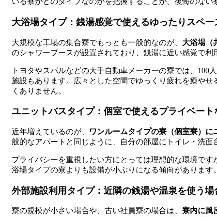
いる寮がどのタイプなのかを把握することが、後悔のない
大浴場タイプ：銭湯感覚で使えるゆったりスペー
大規模な工場の集合寮でもっとも一般的なのが、
大浴場（
のシャワーブースが設置されており、銭湯に近い感覚で利
トヨタやスバルなどの大手自動車メーカーの寮では、100
施設もあります。広々とした空間でゆっくり疲れを癒やせ
くありません。
ユニットバスタイプ：個室で使えるプライベート
近年増えているのが、
ワンルームタイプの寮（個室寮）に
般的なアパートと同じように、自分の部屋にトイレ・洗面
プライバシーを重視したい方にとっては理想的な環境です
浴場タイプの寮よりも設備が小ぶりになる傾向があります
外部施設利用タイプ：近隣の銭湯や温泉を使う場
寮の規模が小さい場合や、古い社員寮の場合は、
寮内に風