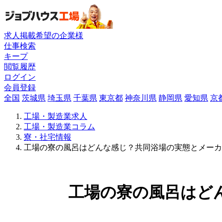
求人掲載希望の企業様
仕事検索
キープ
閲覧履歴
ログイン
会員登録
全国
茨城県
埼玉県
千葉県
東京都
神奈川県
静岡県
愛知県
京
工場・製造業求人
工場・製造業コラム
寮・社宅情報
工場の寮の風呂はどんな感じ？共同浴場の実態とメーカ
工場の寮の風呂はど