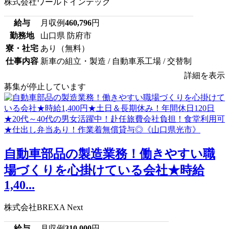
株式会社ワールドインテック
給与
月収例
460,796
円
勤務地
山口県 防府市
寮・社宅
あり（無料）
仕事内容
新車の組立・製造 / 自動車系工場 / 交替制
詳細を表示
募集が停止しています
自動車部品の製造業務！働きやすい職
場づくりを心掛けている会社★時給
1,40...
株式会社BREXA Next
給与
月収例
310,000
円