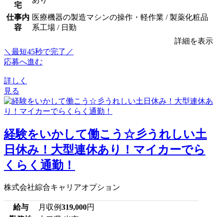
宅
仕事内
医療機器の製造マシンの操作・軽作業 / 製薬化粧品
容
系工場 / 日勤
詳細を表示
＼最短45秒で完了／
応募へ進む
詳しく
見る
経験をいかして働こう☆彡うれしい土
日休み！大型連休あり！マイカーでら
くらく通勤！
株式会社綜合キャリアオプション
給与
月収例
319,000
円