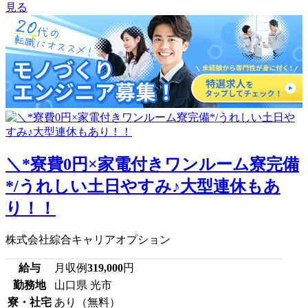
見る
＼*寮費0円×家電付きワンルーム寮完備
*/うれしい土日やすみ♪大型連休もあ
り！！
株式会社綜合キャリアオプション
給与
月収例
319,000
円
勤務地
山口県 光市
寮・社宅
あり（無料）