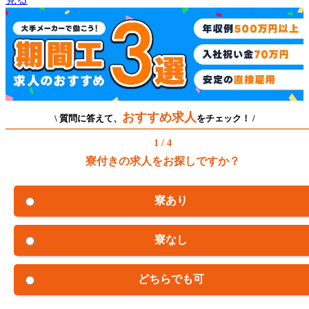
おすすめ求人
\ 質問に答えて、
をチェック！ /
1 / 4
寮付きの求人をお探しですか？
寮あり
寮なし
どちらでも可