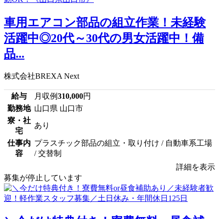
車用エアコン部品の組立作業！未経験
活躍中◎20代～30代の男女活躍中！備
品...
株式会社BREXA Next
給与
月収例
310,000
円
勤務地
山口県 山口市
寮・社
あり
宅
仕事内
プラスチック部品の組立・取り付け / 自動車系工場
容
/ 交替制
詳細を表示
募集が停止しています