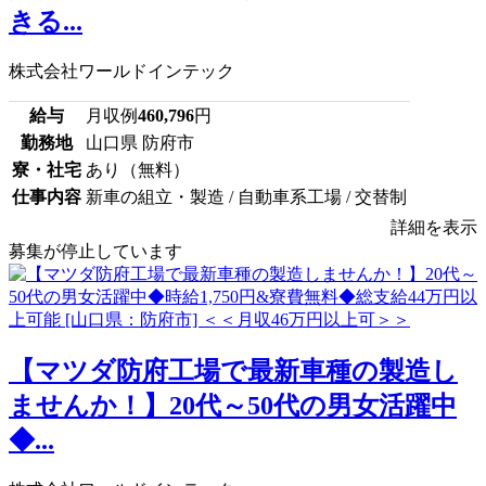
きる...
株式会社ワールドインテック
給与
月収例
460,796
円
勤務地
山口県 防府市
寮・社宅
あり（無料）
仕事内容
新車の組立・製造 / 自動車系工場 / 交替制
詳細を表示
募集が停止しています
【マツダ防府工場で最新車種の製造し
ませんか！】20代～50代の男女活躍中
◆...