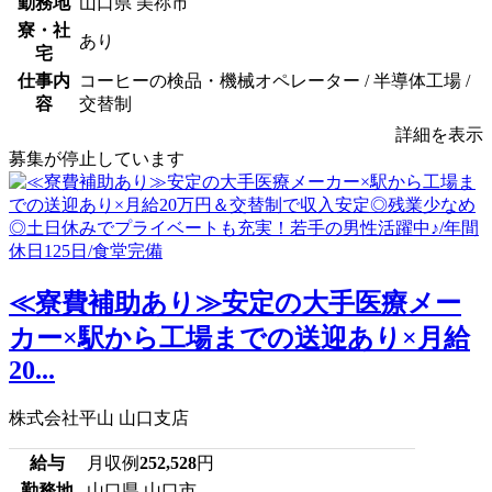
勤務地
山口県 美祢市
寮・社
あり
宅
仕事内
コーヒーの検品・機械オペレーター / 半導体工場 /
容
交替制
詳細を表示
募集が停止しています
≪寮費補助あり≫安定の大手医療メー
カー×駅から工場までの送迎あり×月給
20...
株式会社平山 山口支店
給与
月収例
252,528
円
勤務地
山口県 山口市