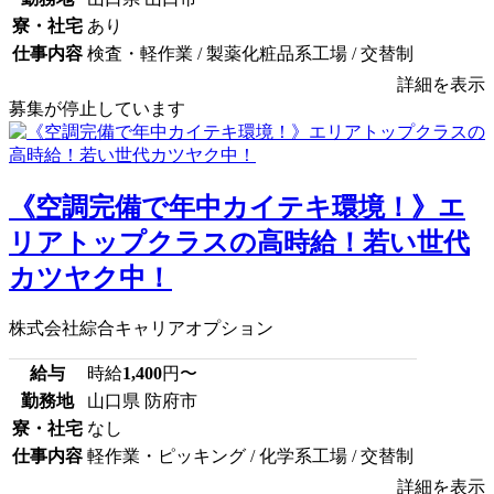
寮・社宅
あり
仕事内容
検査・軽作業 / 製薬化粧品系工場 / 交替制
詳細を表示
募集が停止しています
《空調完備で年中カイテキ環境！》エ
リアトップクラスの高時給！若い世代
カツヤク中！
株式会社綜合キャリアオプション
給与
時給
1,400
円〜
勤務地
山口県 防府市
寮・社宅
なし
仕事内容
軽作業・ピッキング / 化学系工場 / 交替制
詳細を表示