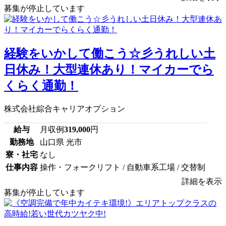
募集が停止しています
経験をいかして働こう☆彡うれしい土
日休み！大型連休あり！マイカーでら
くらく通勤！
株式会社綜合キャリアオプション
給与
月収例
319,000
円
勤務地
山口県 光市
寮・社宅
なし
仕事内容
操作・フォークリフト / 自動車系工場 / 交替制
詳細を表示
募集が停止しています