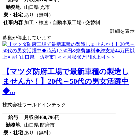
勤務地
山口県 光市
寮・社宅
あり（無料）
仕事内容
加工・検査 / 自動車系工場 / 交替制
詳細を表示
募集が停止しています
【マツダ防府工場で最新車種の製造し
ませんか！】20代～50代の男女活躍中
◆...
株式会社ワールドインテック
給与
月収例
460,796
円
勤務地
山口県 防府市
寮・社宅
あり（無料）