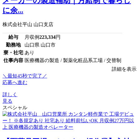
メーカーの製造補助｜月給制で暮らし
に余...
株式会社平山 山口支店
給与
月収例
223,334
円
勤務地
山口県 山口市
寮・社宅
あり
仕事内容
医療機器の製造 / 製薬化粧品系工場 / 交替制
詳細を表示
＼最短45秒で完了／
応募へ進む
詳しく
見る
スペシャル