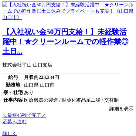
【入社祝い金50万円支給！】未経験活
躍中！★クリーンルームでの軽作業◎
土日...
株式会社平山 山口支店
給与
月収例
223,334
円
勤務地
山口県 山口市
寮・社宅
あり
仕事内容
医療機器の製造 / 製薬化粧品系工場 / 交替制
詳細を表示
＼最短45秒で完了／
応募へ進む
詳しく