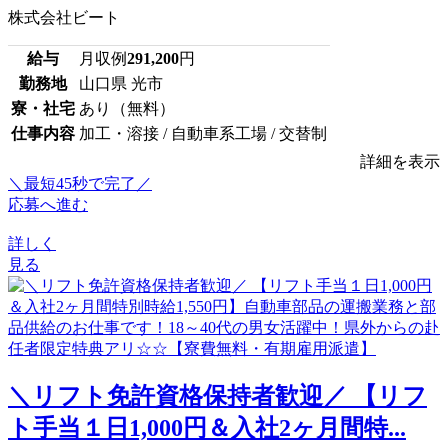
株式会社ビート
給与
月収例
291,200
円
勤務地
山口県 光市
寮・社宅
あり（無料）
仕事内容
加工・溶接 / 自動車系工場 / 交替制
詳細を表示
＼最短45秒で完了／
応募へ進む
詳しく
見る
＼リフト免許資格保持者歓迎／ 【リフ
ト手当１日1,000円＆入社2ヶ月間特...