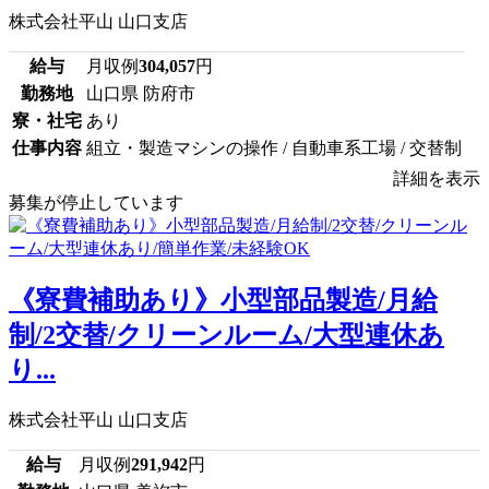
株式会社平山 山口支店
給与
月収例
304,057
円
勤務地
山口県 防府市
寮・社宅
あり
仕事内容
組立・製造マシンの操作 / 自動車系工場 / 交替制
詳細を表示
募集が停止しています
《寮費補助あり》小型部品製造/月給
制/2交替/クリーンルーム/大型連休あ
り...
株式会社平山 山口支店
給与
月収例
291,942
円