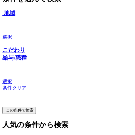
地域
選択
こだわり
給与/職種
選択
条件クリア
この条件で検索
人気の条件から検索