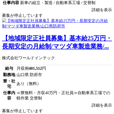
仕事内容
新車の組立・製造 / 自動車系工場 / 交替制
詳細を表示
募集が停止しています
【地域限定正社員募集】基本給25万円・
長期安定の月給制/マツダ車製造業務/...
株式会社ワールドインテック
給与
月収例
401,512
円
勤務地
山口県 防府市
寮・社
あり（無料）
宅
仕事内
≪寮無料・月収40万円・正社員≫自動車系工場での
容
軽作業 交替制
詳細を表示
募集が停止しています