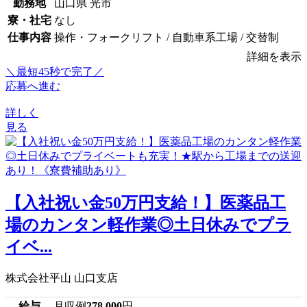
勤務地
山口県 光市
寮・社宅
なし
仕事内容
操作・フォークリフト / 自動車系工場 / 交替制
詳細を表示
＼最短45秒で完了／
応募へ進む
詳しく
見る
【入社祝い金50万円支給！】医薬品工
場のカンタン軽作業◎土日休みでプラ
イベ...
株式会社平山 山口支店
給与
月収例
278,000
円