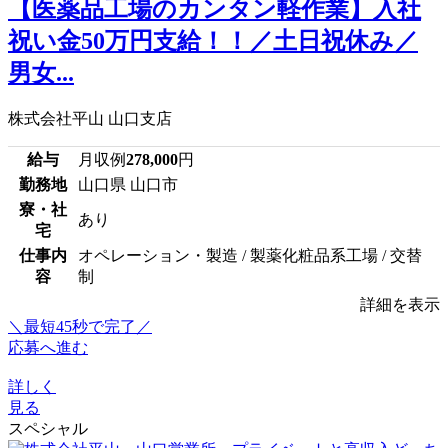
【医薬品工場のカンタン軽作業】入社
祝い金50万円支給！！／土日祝休み／
男女...
株式会社平山 山口支店
給与
月収例
278,000
円
勤務地
山口県 山口市
寮・社
あり
宅
仕事内
オペレーション・製造 / 製薬化粧品系工場 / 交替
容
制
詳細を表示
＼最短45秒で完了／
応募へ進む
詳しく
見る
スペシャル