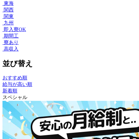
東海
関西
関東
九州
即入寮OK
期間工
寮あり
高収入
並び替え
おすすめ順
給与が高い順
新着順
スペシャル