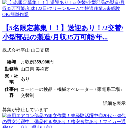
【5名限定募集！！】送迎あり！/2交替/
小型部品の製造/月収35万可能/年...
株式会社平山 山口支店
給与
月収例
359,988
円
勤務地
山口県 美祢市
寮・社
あり
宅
仕事内
コーヒーの検品・機械オペレーター / 家電系工場 /
容
交替制
詳細を表示
募集が停止しています