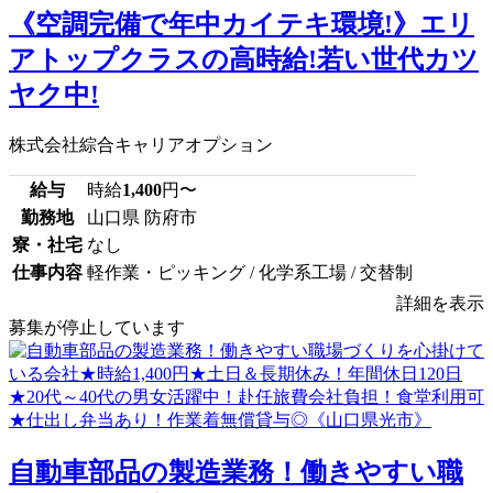
《空調完備で年中カイテキ環境!》エリ
アトップクラスの高時給!若い世代カツ
ヤク中!
株式会社綜合キャリアオプション
給与
時給
1,400
円〜
勤務地
山口県 防府市
寮・社宅
なし
仕事内容
軽作業・ピッキング / 化学系工場 / 交替制
詳細を表示
募集が停止しています
自動車部品の製造業務！働きやすい職