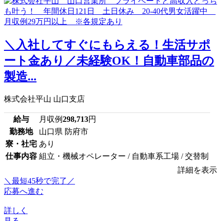
＼入社してすぐにもらえる！生活サポ
ート金あり／未経験OK！自動車部品の
製造...
株式会社平山 山口支店
給与
月収例
298,713
円
勤務地
山口県 防府市
寮・社宅
あり
仕事内容
組立・機械オペレーター / 自動車系工場 / 交替制
詳細を表示
＼最短45秒で完了／
応募へ進む
詳しく
見る