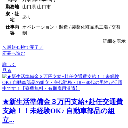
勤務地
山口県 山口市
寮・社
あり
宅
仕事内
オペレーション・製造 / 製薬化粧品系工場 / 交替
容
制
詳細を表示
＼最短45秒で完了／
応募へ進む
詳しく
見る
★新生活準備金３万円支給+赴任交通費
支給！！未経験OK♪ 自動車部品の組
立...