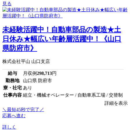
見る
未経験活躍中！自動車部品の製造★土
日休み★幅広い年齢層活躍中！《山口
県防府市》
株式会社平山 山口支店
給与
月収例
298,713
円
勤務地
山口県 防府市
寮・社宅
あり
仕事内容
組立・機械オペレーター / 自動車系工場 / 交替制
詳細を表示
＼最短45秒で完了／
応募へ進む
詳しく