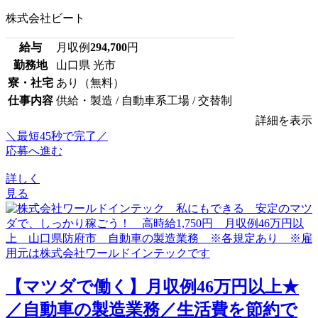
株式会社ビート
給与
月収例
294,700
円
勤務地
山口県 光市
寮・社宅
あり（無料）
仕事内容
供給・製造 / 自動車系工場 / 交替制
詳細を表示
＼最短45秒で完了／
応募へ進む
詳しく
見る
【マツダで働く】月収例46万円以上★
／自動車の製造業務／生活費を節約で