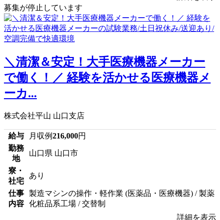
募集が停止しています
＼清潔＆安定！大手医療機器メーカー
で働く！／ 経験を活かせる医療機器メ
ーカ...
株式会社平山 山口支店
給与
月収例
216,000
円
勤務
山口県 山口市
地
寮・
あり
社宅
仕事
製造マシンの操作・軽作業 (医薬品・医療機器) / 製薬
内容
化粧品系工場 / 交替制
詳細を表示