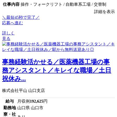
仕事内容
操作・フォークリフト / 自動車系工場 / 交替制
詳細を表示
＼最短45秒で完了／
応募へ進む
詳しく
見る
事務経験活かせる／医薬機器工場の事
務アシスタント／キレイな職場／土日
祝休み...
株式会社平山 山口支店
給与
月収例
192,625
円
勤務地
山口県 山口市
寮・社
あり