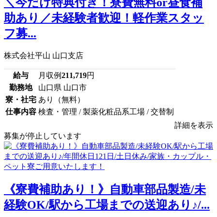
＼今だけ特典付き！寮費無料or昼食補
助あり／未経験者歓迎！軽作業スタッ
フ募...
株式会社平山 山口支店
給与
月収例
211,719
円
勤務地
山口県 山口市
寮・社宅
あり（無料）
仕事内容
検査・管理 / 製薬化粧品系工場 / 交替制
詳細を表示
募集が停止しています
《寮費補助あり！》自動車部品製造/未
経験OK/駅から工場までの送迎あり♪/...