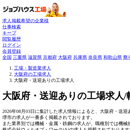
求人掲載希望の企業様
仕事検索
キープ
閲覧履歴
ログイン
会員登録
全国
三重県
滋賀県
京都府
大阪府
兵庫県
奈良県
和歌山県
寮
工場・製造業求人
大阪府の工場求人
大阪府・送迎ありの工場求人
大阪府・送迎ありの工場求人/
2026年08月03日に集計した求人情報によると、大阪府・送迎
堺市の求人が一番多く掲載されております。
また業界別では機械・金属・鉄鋼の求人が、職種別では機械
株式会社ウィルオブ・ワーク(A)の求人も掲載されておりま