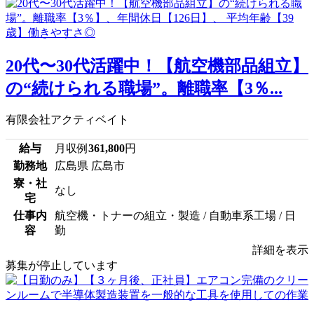
20代〜30代活躍中！【航空機部品組立】
の“続けられる職場”。離職率【3％...
有限会社アクティベイト
給与
月収例
361,800
円
勤務地
広島県 広島市
寮・社
なし
宅
仕事内
航空機・トナーの組立・製造 / 自動車系工場 / 日
容
勤
詳細を表示
募集が停止しています