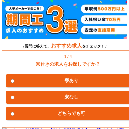
おすすめ求人
\ 質問に答えて、
をチェック！ /
1 / 4
寮付きの求人をお探しですか？
寮あり
寮なし
どちらでも可