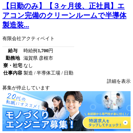
【日勤のみ】【３ヶ月後、正社員】エ
アコン完備のクリーンルームで半導体
製造装...
有限会社アクティベイト
給与
時給例
1,700
円
勤務地
滋賀県 彦根市
寮・社宅
なし
仕事内容
製造 / 半導体工場 / 日勤
詳細を表示
募集が停止しています