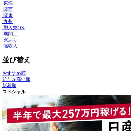
東海
関西
関東
九州
即入寮OK
期間工
寮あり
高収入
並び替え
おすすめ順
給与が高い順
新着順
スペシャル