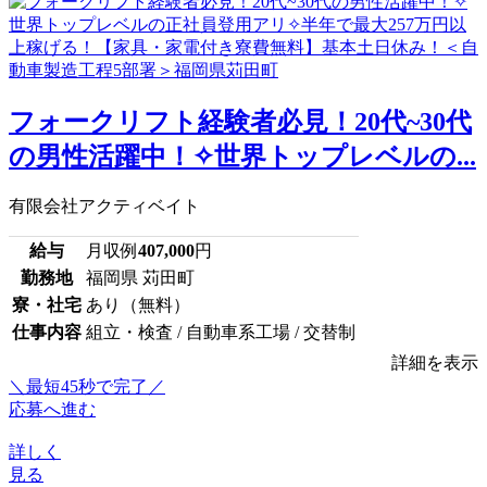
フォークリフト経験者必見！20代~30代
の男性活躍中！✧世界トップレベルの...
有限会社アクティベイト
給与
月収例
407,000
円
勤務地
福岡県 苅田町
寮・社宅
あり（無料）
仕事内容
組立・検査 / 自動車系工場 / 交替制
詳細を表示
＼最短45秒で完了／
応募へ進む
詳しく
見る