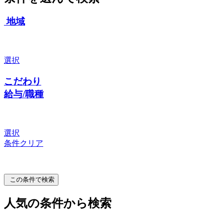
地域
選択
こだわり
給与/職種
選択
条件クリア
この条件で検索
人気の条件から検索