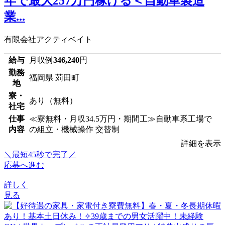
年で最大257万円稼げる＜自動車製造
業...
有限会社アクティベイト
給与
月収例
346,240
円
勤務
福岡県 苅田町
地
寮・
あり（無料）
社宅
仕事
≪寮無料・月収34.5万円・期間工≫自動車系工場で
内容
の組立・機械操作 交替制
詳細を表示
＼最短45秒で完了／
応募へ進む
詳しく
見る