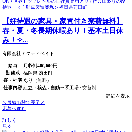
【好待遇の家具・家電付き寮費無料】
春・夏・冬長期休暇あり！基本土日休
み！✧...
有限会社アクティベイト
給与
月収例
400,000
円
勤務地
福岡県 苅田町
寮・社宅
あり（無料）
仕事内容
組立・検査 / 自動車系工場 / 交替制
詳細を表示
＼最短45秒で完了／
応募へ進む
詳しく
見る