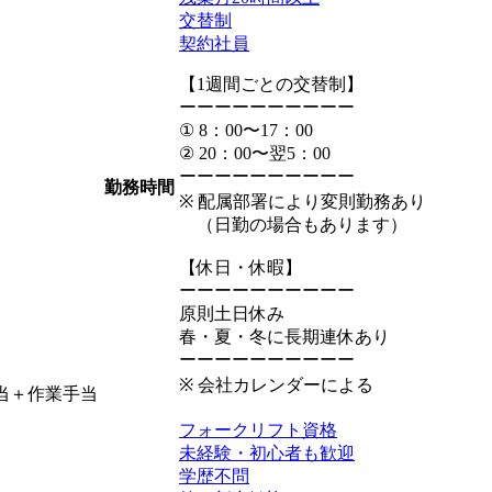
交替制
契約社員
【1週間ごとの交替制】
ーーーーーーーーーー
① 8：00〜17：00
② 20：00〜翌5：00
ーーーーーーーーーー
勤務時間
※ 配属部署により変則勤務あり
（日勤の場合もあります）
【休日・休暇】
ーーーーーーーーーー
原則土日休み
春・夏・冬に長期連休あり
ーーーーーーーーーー
※ 会社カレンダーによる
手当＋作業手当
フォークリフト資格
未経験・初心者も歓迎
学歴不問