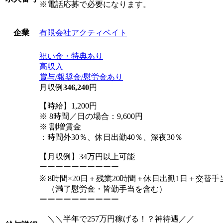
※電話応募で必要になります。
有限会社アクティベイト
企業
祝い金・特典あり
高収入
賞与/報奨金/慰労金あり
月収例
346,240
円
【時給】1,200円
※ 8時間／日の場合：9,600円
※ 割増賃金
：時間外30％、休日出勤40％、深夜30％
【月収例】34万円以上可能
ーーーーーーーーーー
※ 8時間×20日＋残業20時間＋休日出勤1日＋交替
（満了慰労金・皆勤手当を含む）
ーーーーーーーーーー
＼＼半年で257万円稼げる！？神待遇／／