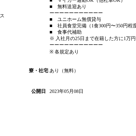
■ マイカー通勤OK（他社車OK）
■ 無料送迎あり
ーーーーーーーーーーー
ス
■ ユニホーム無償貸与
■ 社員食堂完備（1食300円〜350円程
■ 食事代補助
※ 入社月の25日まで在籍した方に1万
ーーーーーーーーーーー
※ 各規定あり
あり（無料）
寮・社宅
2023年05月08日
公開日