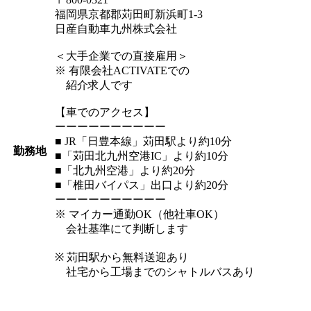
福岡県京都郡苅田町新浜町1-3
日産自動車九州株式会社
＜大手企業での直接雇用＞
※ 有限会社ACTIVATEでの
紹介求人です
【車でのアクセス】
ーーーーーーーーーー
■ JR「日豊本線」苅田駅より約10分
勤務地
■「苅田北九州空港IC」より約10分
■「北九州空港」より約20分
■「椎田バイパス」出口より約20分
ーーーーーーーーーー
※ マイカー通勤OK（他社車OK）
会社基準にて判断します
※ 苅田駅から無料送迎あり
社宅から工場までのシャトルバスあり