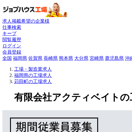
求人掲載希望の企業様
仕事検索
キープ
閲覧履歴
ログイン
会員登録
全国
福岡県
佐賀県
長崎県
熊本県
大分県
宮崎県
鹿児島県
沖
工場・製造業求人
福岡県の工場求人
苅田町の工場求人
有限会社アクティベイトの工場求