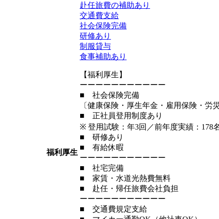
赴任旅費の補助あり
交通費支給
社会保険完備
研修あり
制服貸与
食事補助あり
【福利厚生】
ーーーーーーーーーーー
■ 社会保険完備
〔健康保険・厚生年金・雇用保険・労
■ 正社員登用制度あり
※ 登用試験：年3回／前年度実績：178
■ 研修あり
■ 有給休暇
福利厚生
ーーーーーーーーーーー
■ 社宅完備
■ 家賃・水道光熱費無料
■ 赴任・帰任旅費会社負担
ーーーーーーーーーーー
■ 交通費規定支給