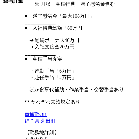
給与詳細
※ 月収＋各種特典＋満了慰労金含む
■ 満了慰労金「最大108万円」
⎯⎯⎯⎯⎯⎯⎯⎯⎯⎯
■ 入社特典総額「60万円」
➔ 勤続ボーナス40万円
➔ 入社支度金20万円
⎯⎯⎯⎯⎯⎯⎯⎯⎯⎯
■ 各種手当充実
・皆勤手当「6万円」
・赴任手当「2万円」
ほか食事代補助・作業手当・交替手当あり
※ それぞれ支給規定あり
車通勤OK
福岡県
苅田町
【勤務地詳細】
〒800-0321