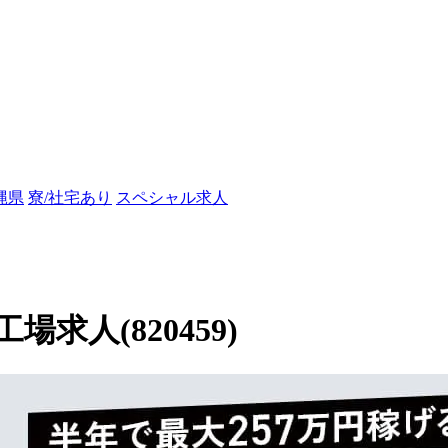
縄県
寮/社宅あり
スペシャル求人
人(820459)