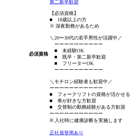
第二新卒歓迎
【必須資格】
■ 18歳以上の方
※ 深夜勤務があるため
＼20〜30代の若手男性が活躍中／
ーーーーーーーーーー
■ 未経験OK
必須資格
■ 既卒・第二新卒歓迎
■ フリーターOK
ーーーーーーーーーー
＼モチロン経験者も歓迎中／
ーーーーーーーーーーー
■ フォークリフトの資格が活かせる
■ 車が好きな方歓迎
■ 交替制の勤務経験がある方歓迎
ーーーーーーーーーーー
※ 入社時に健康診断を実施します
正社員登用あり