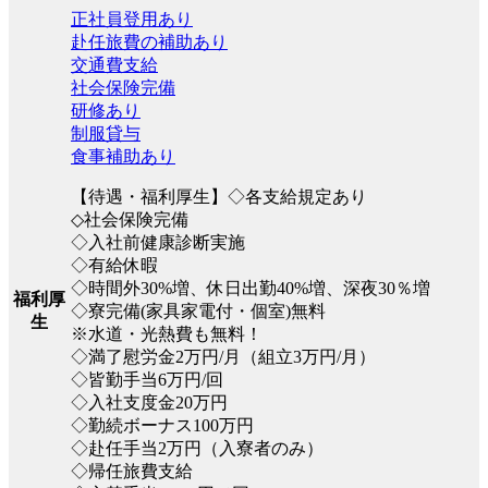
正社員登用あり
赴任旅費の補助あり
交通費支給
社会保険完備
研修あり
制服貸与
食事補助あり
【待遇・福利厚生】◇各支給規定あり
◇社会保険完備
◇入社前健康診断実施
◇有給休暇
◇時間外30%増、休日出勤40%増、深夜30％増
福利厚
◇寮完備(家具家電付・個室)無料
生
※水道・光熱費も無料！
◇満了慰労金2万円/月（組立3万円/月）
◇皆勤手当6万円/回
◇入社支度金20万円
◇勤続ボーナス100万円
◇赴任手当2万円（入寮者のみ）
◇帰任旅費支給