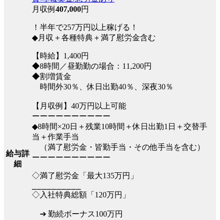
月収例
407,000
円
！半年で257万円以上稼げる！
◆月収＋各種特典＋満了慰労金含む
【時給】1,400円
◆8時間／昼勤勤の場合：11,200円
◆割増賃金
時間外30％、休日出勤40％、深夜30％
【月収例】40万円以上可能
ーーーーーーーーーー
◆8時間×20日＋残業10時間＋休日出勤1日＋交替手
当＋作業手当
（満了慰労金・皆勤手当・その他手当を含む）
給与詳
ーーーーーーーーーー
細
◇満了慰労金「最大135万円」
⎯⎯⎯⎯⎯⎯⎯⎯⎯⎯
◇入社特典総額「120万円」
➔ 勤続ボーナス100万円