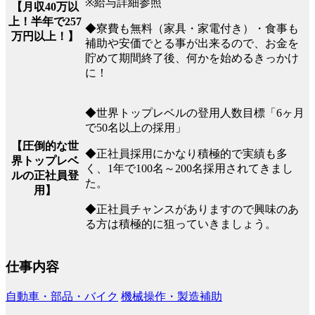
※給与詳細参照
【月収40万以
上！半年で257
◆寮費も無料（家具・家電付き）・食事も
万円以上！】
補助や安価でとる事が出来るので、お金を
貯めて期間終了後、何かを始めるきっかけ
に！
◆世界トップレベルの登用人数目標「6ヶ月
で50名以上の採用」
【圧倒的な世
◆正社員採用にかなり積極的で実績も多
界トップレベ
く、1年で100名～200名採用されてきまし
ルの正社員登
た。
用】
◆正社員チャンスがありますので興味のあ
る方は積極的に狙っていきましょう。
仕事内容
自動車・部品・バイク
機械操作・製造補助