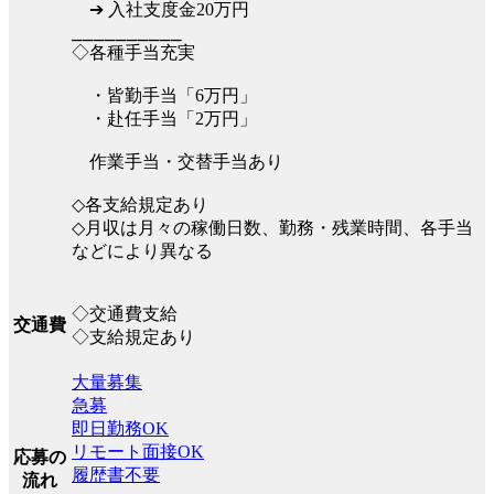
➔ 入社支度金20万円
⎯⎯⎯⎯⎯⎯⎯⎯⎯⎯
◇各種手当充実
・皆勤手当「6万円」
・赴任手当「2万円」
作業手当・交替手当あり
◇各支給規定あり
◇月収は月々の稼働日数、勤務・残業時間、各手当
などにより異なる
◇交通費支給
交通費
◇支給規定あり
大量募集
急募
即日勤務OK
リモート面接OK
応募の
履歴書不要
流れ