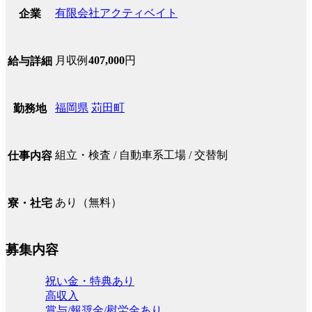
有限会社アクティベイト
企業
月収例
407,000
円
給与詳細
福岡県
苅田町
勤務地
組立・検査 / 自動車系工場 / 交替制
仕事内容
あり（無料）
寮・社宅
募集内容
祝い金・特典あり
高収入
賞与/報奨金/慰労金あり