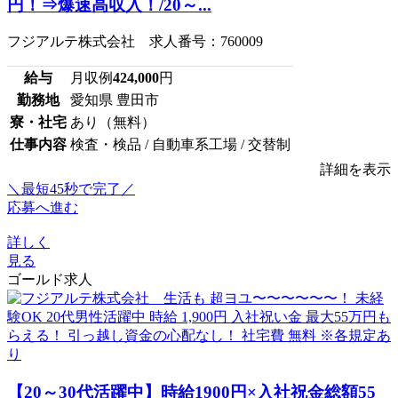
円！⇒爆速高収入！/20～...
フジアルテ株式会社 求人番号：760009
給与
月収例
424,000
円
勤務地
愛知県 豊田市
寮・社宅
あり（無料）
仕事内容
検査・検品 / 自動車系工場 / 交替制
詳細を表示
＼最短45秒で完了／
応募へ進む
詳しく
見る
ゴールド求人
【20～30代活躍中】時給1900円×入社祝金総額55