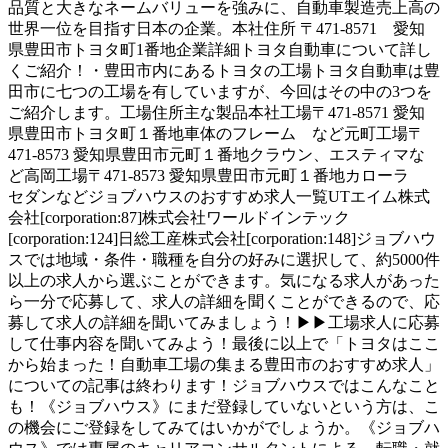
品質と大きなネームバリューを強みに、自動車製造売上高の
世界一位を目指す日本の企業。本社住所 〒471-8571 愛知
県豊田市トヨタ町1番地企業詳細トヨタ自動車について詳し
くご紹介！・豊田市内にあるトヨタの工場トヨタ自動車は豊
田市に七つの工場を有していますが、今回はその中の3つを
ご紹介します。工場住所主な製品本社工場〒471-8571 愛知
県豊田市トヨタ町１番地車体のフレーム など元町工場〒
471-8573 愛知県豊田市元町１番地クラウン、エスティマな
ど高岡工場〒471-8573 愛知県豊田市元町１番地カローラ
セダンなどジョブハウスのおすすめ求人一覧UTエイム株式
会社[corporation:87]株式会社ワールドインテック
[corporation:124]日総工産株式会社[corporation:148]ジョブハウ
スでは地域・条件・職種を自分の好みに選択して、約5000件
以上の求人から選ぶことができます。気になる求人があった
ら一分で応募して、求人の詳細を聞くことができるので、応
募して求人の詳細を聞いてみましょう！▶▶工場求人に応募
して仕事内容を聞いてみよう！最後に以上で「トヨタはここ
から始まった！自動車工場の集まる豊田市のおすすめ求人」
についての記事は終わります！ジョブハウスではこんなこと
も！《ジョブハウス》にまだ登録していないという方は、こ
の機会にご登録をしてみてはいかがでしょうか。《ジョブハ