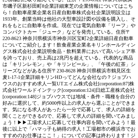
市磯子区新杉田町8企業詳細東芝の企業情報についてはこち
ら！自動車産業企業名日産自動車株式会社企業説明設立は
1933年。創業当時は他社の大型車設計図や設備を購入し、そ
れをもとに自動車を作成。現在では電気自動車「リーフ」や
コンパクトカー「ジューク」などを発売している。住所〒
220-8623 神奈川県横浜市神奈川区宝町2企業詳細日産自動車
についてご紹介します！飲食産業企業名キリンホールディン
グス株式会社企業説明食品・飲料業界において高いシェア率
を誇っており、売上高は2兆円を超えている。代表的な商品
は「キリンレモン」や「キリンビール」、「午後の紅茶」シ
リーズなどがある住所〒230-8628 神奈川県横浜市鶴見区生
麦1-17-1企業詳細キリンHDってどんな会社なの？ジョブハ
ウスのおすすめ求人一覧UTエイム株式会社[corporation:87]株
式会社ワールドインテック[corporation:124]日総工産株式会社
[corporation:148]ジョブハウスでは地域・条件・職種を自分の
好みに選択して、約5000件以上の求人から選ぶことができま
す。気になる求人があったら一分で応募して、求人の詳細を
聞くことができるので、応募して求人の詳細を聞いてみまし
ょう！▶▶工場求人に応募して仕事内容を聞いてみよう！最
後に以上で「ハマっ子も納得の求人！工場都市の横浜市でお
すすめのお仕事はここ！」についての記事は終わります！ジ