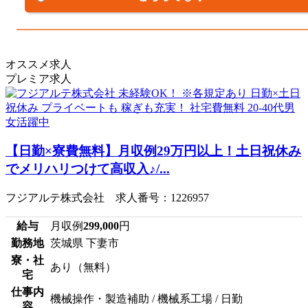
オススメ求人
プレミア求人
【日勤×寮費無料】月収例29万円以上！土日祝休み
でメリハリつけて高収入♪/...
フジアルテ株式会社 求人番号：1226957
給与
月収例
299,000
円
勤務地
茨城県 下妻市
寮・社
あり（無料）
宅
仕事内
機械操作・製造補助 / 機械系工場 / 日勤
容