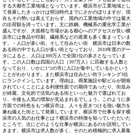
する大都市工業地域となっています。横浜市が工業地域とし
て発展したきっかけは明治時代までにさかのぼりますが、現
在もその勢いは衰えておらず、国内の工業地域の中では最大
の出荷額を誇っています。主に鉄鋼、機械系の重化学工業が
盛んですが、大規模な市場がある都心へのアクセスが良い横
浜市には食品や印刷、繊維系などの産業も多く集まっていま
す。・人口が多い街、そして住みたい街 横浜市は日本の数
ある街の中でも人口が多い街となっており、2010年度のデー
タによると、人口は369万人で全国1位の多さとなっていま
す。この人口数は四国の人口（397万人）に匹敵する人数と
なっており、いかに1つの市に人口が集中しているかという
ことがわかります。また横浜市は住みたい街ランキング3位
にランクインしています。理由は、商業施設や駅ビルが開発
されていくことによる利便性面での期待であったり、街並み
が綺麗、文化的で活気のある街といった魅力で選ばれてお
り、今後も人気の増加が見込まれるでしょう。このように多
方面での特色をもつ横浜市は、人々を惹きつける強い魅力を
兼ね備えた街として発展しています。横浜市で仕事を探す横
浜市の人気のお仕事とは？横浜市の特徴を知っていただいた
ところで、次にどのような仕事が横浜にあるのか説明してい
きます。横浜市は求人数が多く、そのため積極的に求人募集