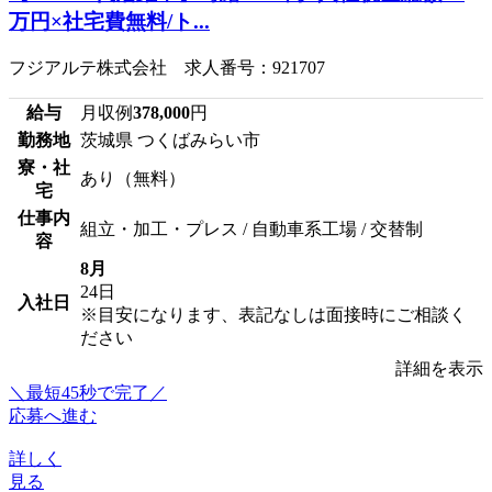
万円×社宅費無料/ト...
フジアルテ株式会社 求人番号：921707
給与
月収例
378,000
円
勤務地
茨城県 つくばみらい市
寮・社
あり（無料）
宅
仕事内
組立・加工・プレス / 自動車系工場 / 交替制
容
8月
24日
入社日
※目安になります、表記なしは面接時にご相談く
ださい
詳細を表示
＼最短45秒で完了／
応募へ進む
詳しく
見る