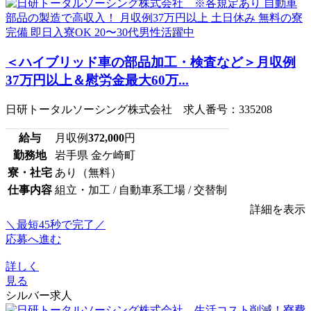
＜ハイブリッド車の部品加工・検査など＞月収例
37万円以上＆慰労金最大60万...
日研トータルソーシング株式会社 求人番号：335208
給与
月収例
372,000
円
勤務地
岩手県 金ケ崎町
寮・社宅
あり（無料）
仕事内容
組立・加工 / 自動車系工場 / 交替制
詳細を表示
＼最短45秒で完了／
応募へ進む
詳しく
見る
シルバー求人