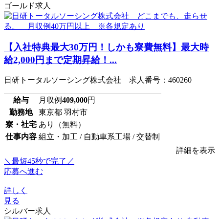
ゴールド求人
【入社特典最大30万円！しかも寮費無料】最大時
給2,000円まで定期昇給！...
日研トータルソーシング株式会社 求人番号：460260
給与
月収例
409,000
円
勤務地
東京都 羽村市
寮・社宅
あり（無料）
仕事内容
組立・加工 / 自動車系工場 / 交替制
詳細を表示
＼最短45秒で完了／
応募へ進む
詳しく
見る
シルバー求人