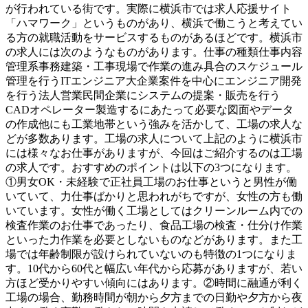
が行われている街です。実際に横浜市では求人応援サイト
「ハマワーク」というものがあり、横浜で働こうと考えてい
る方の就職活動をサービスするものがあるほどです。横浜市
の求人には次のようなものがあります。仕事の種類仕事内容
管理系事務建築・工事現場で作業の進み具合のスケジュール
管理を行うITエンジニア大企業案件を中心にエンジニア開発
を行う法人営業民間企業にシステムの提案・販売を行う
CADオペレーター製造するにあたって必要な図面やデータ
の作成他にも工業地帯という強みを活かして、工場の求人な
どが多数あります。工場の求人について上記のように横浜市
には様々なお仕事がありますが、今回はご紹介するのは工場
の求人です。おすすめのポイントは以下の3つになります。
①男女OK・未経験で正社員工場のお仕事というと男性が働
いていて、力仕事ばかりと思われがちですが、女性の方も働
いています。女性が働く工場としてはクリーンルーム内での
検査作業のお仕事であったり、食品工場の検査・仕分け作業
といった力作業を必要としないものなどがあります。また工
場では年齢制限が設けられていないのも特徴の1つになりま
す。10代から60代と幅広い年代から応募がありますが、若い
方ほど受かりやすい傾向にはあります。②時間に融通が利く
工場の場合、勤務時間が朝から夕方までの日勤や夕方から夜