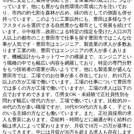
市内に安定した雇用を供給でき、全体雇用の底上げにつなが
っています。他にも豊かな自然環境の育成に力を注いでお
り、市内の約七割を森林が占め、緑の街としての側面も併せ
持っています。このように工業以外にも、豊田は多様なライ
フスタイルを選択できる自然豊かな都市として発展を続けて
います。※中核市…政府による特定の指定を受けた人口20万
人以上の都市のこと豊田市で仕事を探す豊田市ではこんな仕
事が人気です・豊田市はエンジニア、製造業の求人が多数あ
ります工業の街、豊田ではエンジニアの求人が多くありま
す。機械設計からネットワークの構築まで、エンジニアとい
う職種の中でも幅広い内容を網羅しており、特定の専門分野
をもつ技術者の需要が高いようです。他にも製造業が盛んな
豊田市では、工場でのお仕事が多く存在しており、約10万人
以上の方が工場で働いています。工場の仕事について豊田市
では多くの方が工場で働いていますが、工場の求人は以下の
点でおすすめできます。①男女OK・未経験で正社員性別を
問わず幅広い世代の方が、工場で働いています。比較的20～
40代の方が多い職場ですが、10代や50代の方も多く、子ども
のいる主婦の方なども働いています。また、正社員採用の求
人も豊富にあります。②給料・時間などに融通が利く給料の
幅は求人によって変わりますが、月収で18万～25万が基準に
なってきます。中には月収が30万を超える求人も存在します