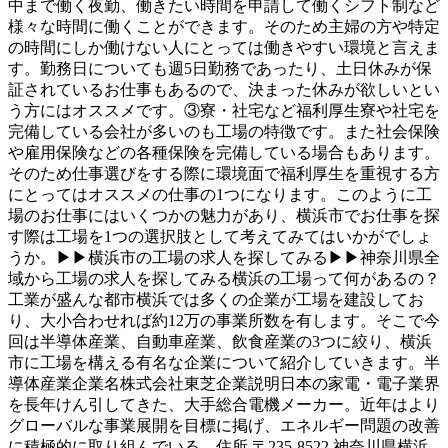
中まで働く夜勤、働きたい時間を申請して働くシフト制など
様々な時間に働くことができます。そのため主婦の方や特定
の時間にしか働けない人にとっては働きやすい環境と言えま
す。勤務日についても週5日勤務であったり、土日休みが保
証されているお仕事もあるので、決まった休みが欲しいとい
う方にはオススメです。③寮・社宅など福利厚生寮や社宅を
完備している会社が多いのも工場の特徴です。また社会保険
や雇用保険などの各種保険を完備している場合もあります。
そのため仕事選びをする際に環境面で福利厚生を重視する方
にとってはオススメの仕事の1つになります。このように工
場のお仕事にはいくつかの魅力があり、横浜市でお仕事を探
す際は工場を1つの選択肢として考えてみてはいかがでしょ
うか。▶▶横浜市の工場の求人を探してみる▶▶神奈川県全
域から工場の求人を探してみる横浜の工場って何があるの？
工業が盛んな都市横浜では多くの企業が工場を建設してお
り、大小合わせれば約12万の事業所数を有します。そこで今
回は半導体産業、自動車産業、飲食産業の3つに絞り、横浜
市に工場を構える有名な企業について紹介していきます。半
導体産業企業名株式会社東芝企業説明日本の家電・電子業界
を長年けん引してきた、大手総合電機メーカー。近年はより
グローバルな事業展開を目標に掲げ、エネルギー問題の改善
に積極的に取り組んでいる。住所 〒235-8522 神奈川県横浜