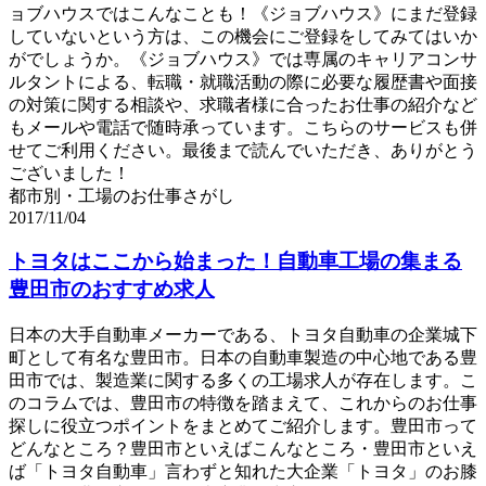
ョブハウスではこんなことも！《ジョブハウス》にまだ登録
していないという方は、この機会にご登録をしてみてはいか
がでしょうか。《ジョブハウス》では専属のキャリアコンサ
ルタントによる、転職・就職活動の際に必要な履歴書や面接
の対策に関する相談や、求職者様に合ったお仕事の紹介など
もメールや電話で随時承っています。こちらのサービスも併
せてご利用ください。最後まで読んでいただき、ありがとう
ございました！
都市別・工場のお仕事さがし
2017/11/04
トヨタはここから始まった！自動車工場の集まる
豊田市のおすすめ求人
日本の大手自動車メーカーである、トヨタ自動車の企業城下
町として有名な豊田市。日本の自動車製造の中心地である豊
田市では、製造業に関する多くの工場求人が存在します。こ
のコラムでは、豊田市の特徴を踏まえて、これからのお仕事
探しに役立つポイントをまとめてご紹介します。豊田市って
どんなところ？豊田市といえばこんなところ・豊田市といえ
ば「トヨタ自動車」言わずと知れた大企業「トヨタ」のお膝