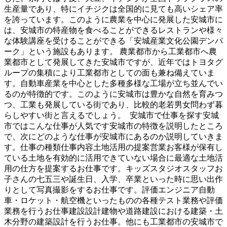
生産量であり、特にイチジクは全国的に見ても高いシェア率
を誇っています。このように農業を中心に発展した安城市に
は、安城市の特産物を食べることができるレストランや様々
な体験講座を受けることができる「安城産業文化公園デンパ
ーク」という施設もあります。 農業都市から工業都市へ農
業都市として発展してきた安城市ですが、近年ではトヨタグ
ループの集積により工業都市としての面も兼ね備えていま
す。自動車産業を中心とした多種多様な工場が立ち並んでい
るのが特徴的です。このように安城市は豊かな自然を育みつ
つ、工業も発展している街であり、比較的老若男女問わず暮
らしやすい街と言えるでしょう。 安城市で仕事を探す安城
市ではこんな仕事が人気です安城市の特徴を説明したところ
で、次にどのような仕事が安城市にあるのか説明していきま
す。仕事の種類仕事内容土地活用の提案営業お客様が保有し
ている土地を有効的に活用できていない場合に最適な土地活
用の仕方を提案するお仕事です。キッズスタジオスタッフお
子さんの七五三や誕生日、入学、卒業といった時に思い出作
りとして写真撮影をするお仕事です。評価エンジニア自動
車・ロケット・航空機といったものの各種テスト業務や評価
業務を行うお仕事建設設計建物や道路建設における建築・土
木分野の建築設計を行うお仕事。他にも工業都市の安城市で