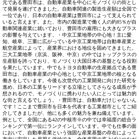
元である豊田市は、自動車産業を中心にモノづくりの街とし
て発展を遂げてきました。自動車関連の製造生産額は全国で
一位であり、日本の自動車産業は豊田市によって支えられて
いると言えます。また、市内の製造業で働く人の約85％が自
動車関連産業に就いており、豊田市の雇用にも大きなプラス
の影響を与えています。・中京工業地帯の中心地！主に愛
知、岐阜、三重に広がっている中京工業地帯は自動車産業と
航空産業によって、産業界における地位を固めてきました。
三大工業地帯（京浜、阪神、中京）の中ではトップクラスの
生産額を誇っており、モノづくり大国日本の基盤となる役割
を果たしています。中でもトヨタ自動車の生産拠点である豊
田市は、自動車産業の中心地として中京工業地帯の核となる
働きをしています。今後も次世代の工業開発に向けた研究を
進め、日本の工業をリードする立場としてさらなる成長が予
想されるので、モノづくりに携わりたい人にとっては魅力的
な街と言えるでしょう。・豊田市は、自動車だけじゃないん
です！ここまで豊田市を日本を代表する工業都市としてご紹
介してきましたが、他にも多くの魅力を兼ね備えています。
例として、全国にある42の中核市※の中では幸福度の総合ラ
ンキングで第一位にランクインしています。中でも仕事の面
において、自動車産業という強固な産業基盤の存在によって