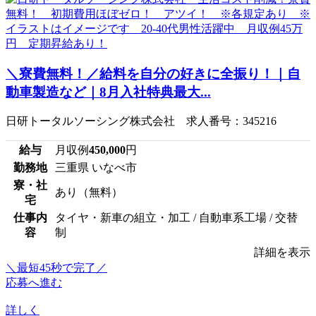
＼寮費無料！／給料を自分の好きに全振り！｜自
動車製造など｜8月入社特典最大...
日研トータルソーシング株式会社 求人番号：345216
給与
月収例
450,000
円
勤務地
三重県 いなべ市
寮・社
あり（無料）
宅
仕事内
タイヤ・新車の組立・加工 / 自動車系工場 / 交替
容
制
詳細を表示
＼最短45秒で完了／
応募へ進む
詳しく