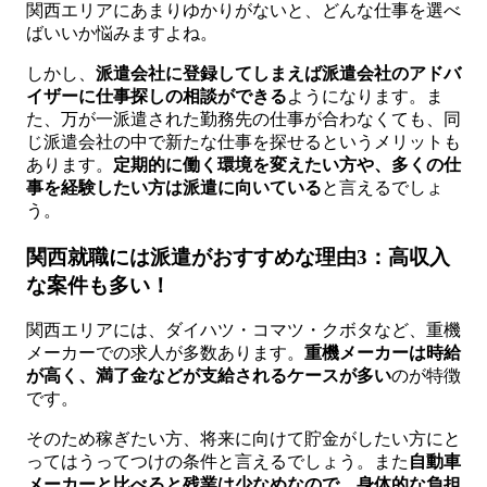
関西エリアにあまりゆかりがないと、どんな仕事を選べ
ばいいか悩みますよね。
しかし、
派遣会社に登録してしまえば派遣会社のアドバ
イザーに仕事探しの相談ができる
ようになります。ま
た、万が一派遣された勤務先の仕事が合わなくても、同
じ派遣会社の中で新たな仕事を探せるというメリットも
あります。
定期的に働く環境を変えたい方や、多くの仕
事を経験したい方は派遣に向いている
と言えるでしょ
う。
関西就職には派遣がおすすめな理由3：高収入
な案件も多い！
関西エリアには、ダイハツ・コマツ・クボタなど、重機
メーカーでの求人が多数あります。
重機メーカーは時給
が高く、満了金などが支給されるケースが多い
のが特徴
です。
そのため稼ぎたい方、将来に向けて貯金がしたい方にと
ってはうってつけの条件と言えるでしょう。また
自動車
メーカーと比べると残業は少なめなので、身体的な負担