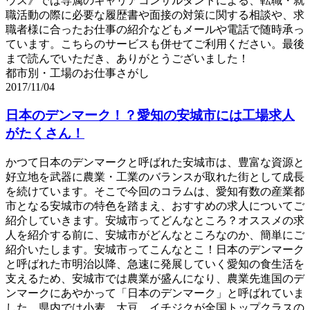
ウス》では専属のキャリアコンサルタントによる、転職・就
職活動の際に必要な履歴書や面接の対策に関する相談や、求
職者様に合ったお仕事の紹介などもメールや電話で随時承っ
ています。こちらのサービスも併せてご利用ください。最後
まで読んでいただき、ありがとうございました！
都市別・工場のお仕事さがし
2017/11/04
日本のデンマーク！？愛知の安城市には工場求人
がたくさん！
かつて日本のデンマークと呼ばれた安城市は、豊富な資源と
好立地を武器に農業・工業のバランスが取れた街として成長
を続けています。そこで今回のコラムは、愛知有数の産業都
市となる安城市の特色を踏まえ、おすすめの求人についてご
紹介していきます。安城市ってどんなところ？オススメの求
人を紹介する前に、安城市がどんなところなのか、簡単にご
紹介いたします。安城市ってこんなとこ！日本のデンマーク
と呼ばれた市明治以降、急速に発展していく愛知の食生活を
支えるため、安城市では農業が盛んになり、農業先進国のデ
ンマークにあやかって「日本のデンマーク」と呼ばれていま
した。県内では小麦、大豆、イチジクが全国トップクラスの