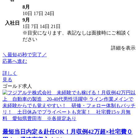
8月
10日
17日
24日
9月
入社日
1日
7日
14日
21日
※目安になります、表記なしは面接時にご相談く
ださい
詳細を表示
＼最短45秒で完了／
応募へ進む
詳しく
見る
ゴールド求人
最短当日内定＆赴任OK！月収例42万超×社宅費０