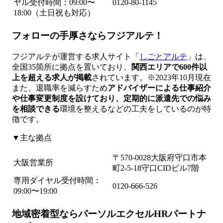
ヤル受付時間：09:00〜
0120-80-1145
18:00（土日祝も対応）
フォローの手厚さならフジアルテ！
フジアルテが運営する求人サイト「
しごとアルテ
」は、
全国35箇所に拠点を置いており、
関西エリアで600件以
上を超える求人が掲載
されています。※2023年10月現在
また、退職率を減らすため
アドバイザーによる仕事紹介
や仕事変更制度を設けており、定期的に派遣先での悩み
を相談できる
環境を整えるなどの工夫をしているのが特
徴です。
▼主な拠点
〒570-0028大阪府守口市本
大阪営業所
町2-5-18守口CIDビル7階
専用ダイヤル受付時間：
0120-666-526
09:00〜19:00
地域密着型ならパーソルエクセルHRパートナ