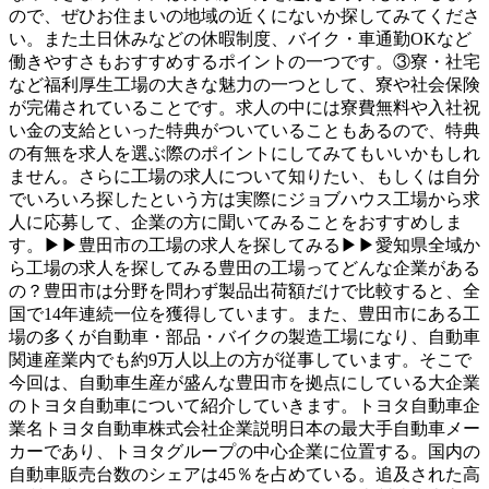
ので、ぜひお住まいの地域の近くにないか探してみてくださ
い。また土日休みなどの休暇制度、バイク・車通勤OKなど
働きやすさもおすすめするポイントの一つです。③寮・社宅
など福利厚生工場の大きな魅力の一つとして、寮や社会保険
が完備されていることです。求人の中には寮費無料や入社祝
い金の支給といった特典がついていることもあるので、特典
の有無を求人を選ぶ際のポイントにしてみてもいいかもしれ
ません。さらに工場の求人について知りたい、もしくは自分
でいろいろ探したという方は実際にジョブハウス工場から求
人に応募して、企業の方に聞いてみることをおすすめしま
す。▶▶豊田市の工場の求人を探してみる▶▶愛知県全域か
ら工場の求人を探してみる豊田の工場ってどんな企業がある
の？豊田市は分野を問わず製品出荷額だけで比較すると、全
国で14年連続一位を獲得しています。また、豊田市にある工
場の多くが自動車・部品・バイクの製造工場になり、自動車
関連産業内でも約9万人以上の方が従事しています。そこで
今回は、自動車生産が盛んな豊田市を拠点にしている大企業
のトヨタ自動車について紹介していきます。トヨタ自動車企
業名トヨタ自動車株式会社企業説明日本の最大手自動車メー
カーであり、トヨタグループの中心企業に位置する。国内の
自動車販売台数のシェアは45％を占めている。追及された高