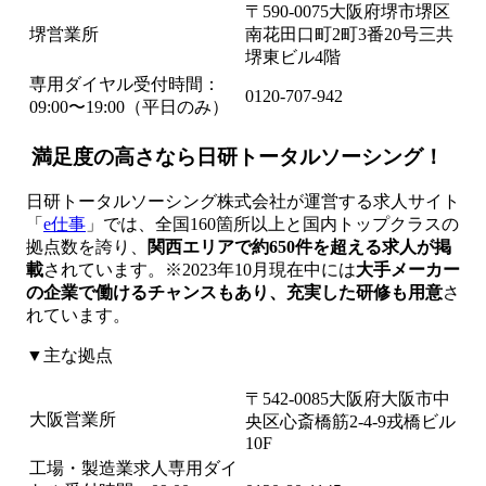
〒590-0075大阪府堺市堺区
堺営業所
南花田口町2町3番20号三共
堺東ビル4階
専用ダイヤル受付時間：
0120-707-942
09:00〜19:00（平日のみ）
満足度の高さなら日研トータルソーシング！
日研トータルソーシング株式会社が運営する求人サイト
「
e仕事
」では、全国160箇所以上と国内トップクラスの
拠点数を誇り、
関西エリアで約650件を超える求人が掲
載
されています。※2023年10月現在中には
大手メーカー
の企業で働けるチャンスもあり、充実した研修も用意
さ
れています。
▼主な拠点
〒542-0085大阪府大阪市中
大阪営業所
央区心斎橋筋2-4-9戎橋ビル
10F
工場・製造業求人専用ダイ