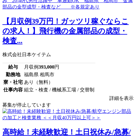
【月収例39万円！ガッツリ稼ぐならこ
の求人！】飛行機の金属部品の成型・
検査...
株式会社日本ケイテム
給与
月収例
393,000
円
勤務地
福島県 相馬市
寮・社宅
あり（無料）
仕事内容
組立・検査 / 機械系工場 / 交替制
詳細を表示
募集が停止しています
高時給！未経験歓迎！土日祝休み/急募/