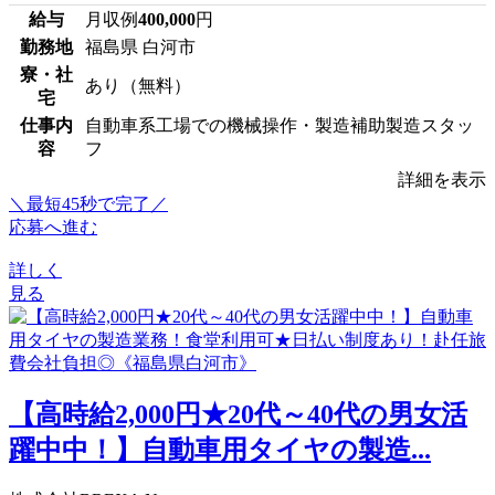
給与
月収例
400,000
円
勤務地
福島県 白河市
寮・社
あり（無料）
宅
仕事内
自動車系工場での機械操作・製造補助製造スタッ
容
フ
詳細を表示
＼最短45秒で完了／
応募へ進む
詳しく
見る
【高時給2,000円★20代～40代の男女活
躍中中！】自動車用タイヤの製造...