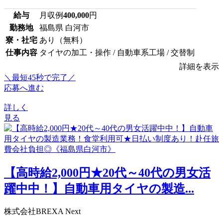
給与
月収例
400,000
円
勤務地
福島県 白河市
寮・社宅
あり（無料）
仕事内容
タイヤの加工・操作 / 自動車系工場 / 交替制
詳細を表示
＼最短45秒で完了／
応募へ進む
詳しく
見る
【高時給2,000円★20代～40代の男女活
躍中中！】自動車用タイヤの製造...
株式会社BREXA Next