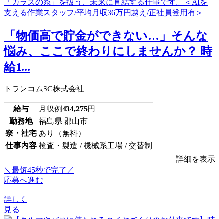
「物価高で貯金ができない…」そんな
悩み、ここで終わりにしませんか？ 時
給1...
トランコムSC株式会社
給与
月収例
434,275
円
勤務地
福島県 郡山市
寮・社宅
あり（無料）
仕事内容
検査・製造 / 機械系工場 / 交替制
詳細を表示
＼最短45秒で完了／
応募へ進む
詳しく
見る