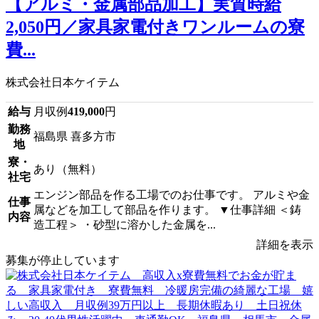
【アルミ・金属部品加工】実質時給
2,050円／家具家電付きワンルームの寮
費...
株式会社日本ケイテム
給与
月収例
419,000
円
勤務
福島県 喜多方市
地
寮・
あり（無料）
社宅
エンジン部品を作る工場でのお仕事です。 アルミや金
仕事
属などを加工して部品を作ります。 ▼仕事詳細 ＜鋳
内容
造工程＞ ・砂型に溶かした金属を...
詳細を表示
募集が停止しています