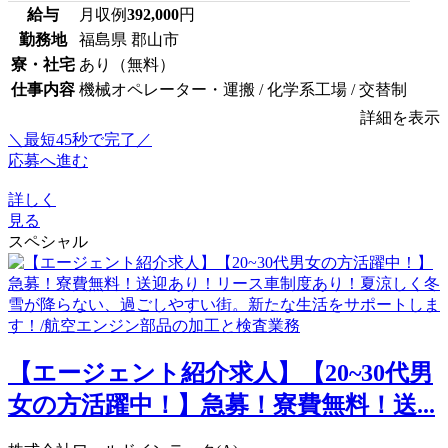
給与
月収例
392,000
円
勤務地
福島県 郡山市
寮・社宅
あり（無料）
仕事内容
機械オペレーター・運搬 / 化学系工場 / 交替制
詳細を表示
＼最短45秒で完了／
応募へ進む
詳しく
見る
スペシャル
【エージェント紹介求人】【20~30代男
女の方活躍中！】急募！寮費無料！送...