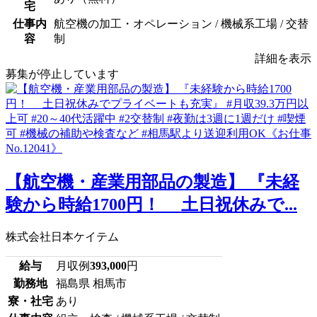
宅
仕事内
航空機の加工・オペレーション / 機械系工場 / 交替
容
制
詳細を表示
募集が停止しています
【航空機・産業用部品の製造】 『未経
験から時給1700円！ 土日祝休みで...
株式会社日本ケイテム
給与
月収例
393,000
円
勤務地
福島県 相馬市
寮・社宅
あり