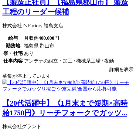
【製造正社員】【福島県郡山市】 製造
工程のリーダー候補
株式会社J’s Factory 福島支店
給与
月収例
400,000
円
勤務地
福島県 郡山市
寮・社宅
あり
仕事内容
アンテナの組立・加工 / 機械系工場 / 夜勤
詳細を表示
募集が停止しています
【20代活躍中】《1月末まで短期×高時
給1750円》リーチフォークでガッツ...
株式会社グランド