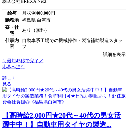
株式会社BREXA Next
給与
月収例
400,000
円
勤務地
福島県 白河市
寮・社
あり（無料）
宅
仕事内
自動車系工場での機械操作・製造補助製造スタッ
容
フ
詳細を表示
＼最短45秒で完了／
応募へ進む
詳しく
見る
【高時給2,000円★20代～40代の男女活
躍中中！】自動車用タイヤの製造...