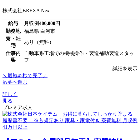
株式会社BREXA Next
給与
月収例
400,000
円
勤務地
福島県 白河市
寮・社
あり（無料）
宅
仕事内
自動車系工場での機械操作・製造補助製造スタッ
容
フ
詳細を表示
＼最短45秒で完了／
応募へ進む
詳しく
見る
プレミア求人