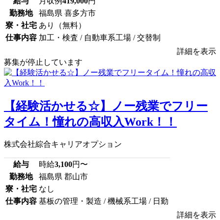
給与
月収例
419,000
円
勤務地
福島県 喜多方市
寮・社宅
あり（無料）
仕事内容
加工・検査 / 自動車系工場 / 交替制
詳細を表示
募集が停止しています
【経験活かせる☆】ノー残業でフリー
タイム！憧れの高収入Work！！
株式会社綜合キャリアオプション
給与
時給
3,100
円〜
勤務地
福島県 郡山市
寮・社宅
なし
仕事内容
基板の管理・製造 / 機械系工場 / 日勤
詳細を表示