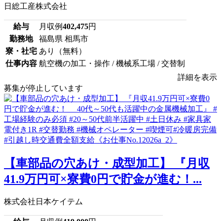
日総工産株式会社
給与
月収例
402,475
円
勤務地
福島県 相馬市
寮・社宅
あり（無料）
仕事内容
航空機の加工・操作 / 機械系工場 / 交替制
詳細を表示
募集が停止しています
【車部品の穴あけ・成型加工】 『月収
41.9万円可×寮費0円で貯金が進む！...
株式会社日本ケイテム