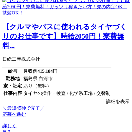
【クルマやバスに使われるタイヤづく
りのお仕事です】時給2050円！寮費無
料...
日総工産株式会社
給与
月収例
415,184
円
勤務地
福島県 白河市
寮・社宅
あり（無料）
仕事内容
タイヤの操作・検査 / 化学系工場 / 交替制
詳細を表示
＼最短45秒で完了／
応募へ進む
詳しく
見る