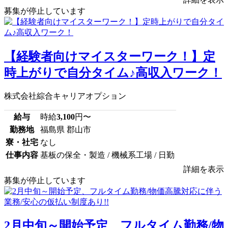
募集が停止しています
【経験者向けマイスターワーク！】定
時上がりで自分タイム♪高収入ワーク！
株式会社綜合キャリアオプション
給与
時給
3,100
円〜
勤務地
福島県 郡山市
寮・社宅
なし
仕事内容
基板の保全・製造 / 機械系工場 / 日勤
詳細を表示
募集が停止しています
2月中旬～開始予定、フルタイム勤務/物