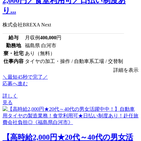
2,000円／食堂利用可／日払い制度あ
り...
株式会社BREXA Next
給与
月収例
400,000
円
勤務地
福島県 白河市
寮・社宅
あり（無料）
仕事内容
タイヤの加工・操作 / 自動車系工場 / 交替制
詳細を表示
＼最短45秒で完了／
応募へ進む
詳しく
見る
【高時給2,000円★20代～40代の男女活