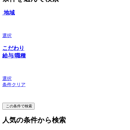
地域
選択
こだわり
給与/職種
選択
条件クリア
この条件で検索
人気の条件から検索