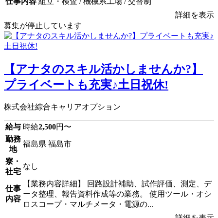
仕事内容
組立・検査 / 機械系工場 / 交替制
詳細を表示
募集が停止しています
【アナタのスキル活かしませんか?】
プライベートも充実♪土日祝休!
株式会社綜合キャリアオプション
給与
時給
2,500
円〜
勤務
福島県 福島市
地
寮・
なし
社宅
【業務内容詳細】 回路設計補助、試作評価、測定、デ
仕事
ータ整理、報告資料作成等の業務。 使用ツール・オシ
内容
ロスコープ・マルチメータ・電源の...
詳細を表示