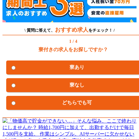
おすすめ求人
\ 質問に答えて、
をチェック！ /
1 / 4
寮付きの求人をお探しですか？
寮あり
寮なし
どちらでも可