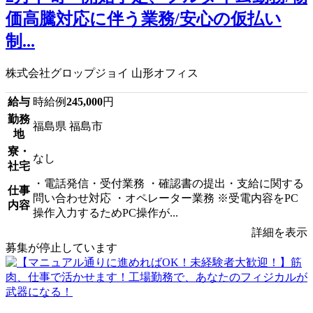
価高騰対応に伴う業務/安心の仮払い
制...
株式会社グロップジョイ 山形オフィス
給与
時給例
245,000
円
勤務
福島県 福島市
地
寮・
なし
社宅
・電話発信・受付業務 ・確認書の提出・支給に関する
仕事
問い合わせ対応 ・オペレーター業務 ※受電内容をPC
内容
操作入力するためPC操作が...
詳細を表示
募集が停止しています