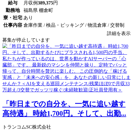
給与
月収例
389,375
円
勤務地
福島県 棚倉町
寮・社宅
あり
仕事内容
倉庫作業 / 検品・ピッキング / 物流倉庫 / 交替制
詳細を表示
募集が停止しています
「昨日までの自分を、一気に追い越す
高待遇」 時給1,700円。そして、出勤...
トランコムSC株式会社