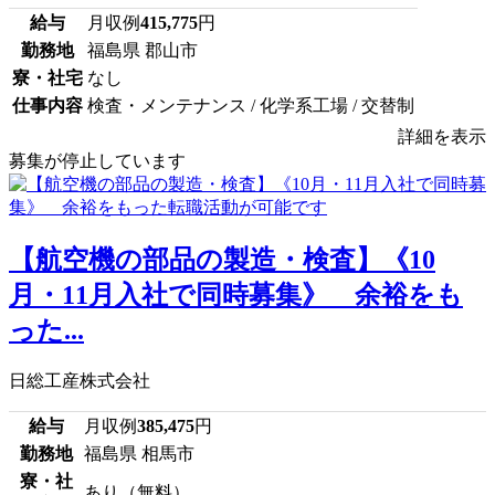
給与
月収例
415,775
円
勤務地
福島県 郡山市
寮・社宅
なし
仕事内容
検査・メンテナンス / 化学系工場 / 交替制
詳細を表示
募集が停止しています
【航空機の部品の製造・検査】《10
月・11月入社で同時募集》 余裕をも
った...
日総工産株式会社
給与
月収例
385,475
円
勤務地
福島県 相馬市
寮・社
あり（無料）