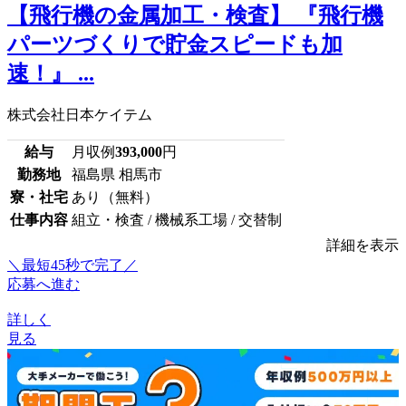
【飛行機の金属加工・検査】 『飛行機
パーツづくりで貯金スピードも加
速！』 ...
株式会社日本ケイテム
給与
月収例
393,000
円
勤務地
福島県 相馬市
寮・社宅
あり（無料）
仕事内容
組立・検査 / 機械系工場 / 交替制
詳細を表示
＼最短45秒で完了／
応募へ進む
詳しく
見る