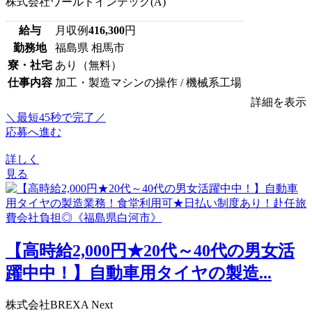
株式会社ワールドインテック(A)
給与
月収例
416,300
円
勤務地
福島県 相馬市
寮・社宅
あり（無料）
仕事内容
加工・製造マシンの操作 / 機械系工場
詳細を表示
＼最短45秒で完了／
応募へ進む
詳しく
見る
【高時給2,000円★20代～40代の男女活
躍中中！】自動車用タイヤの製造...
株式会社BREXA Next