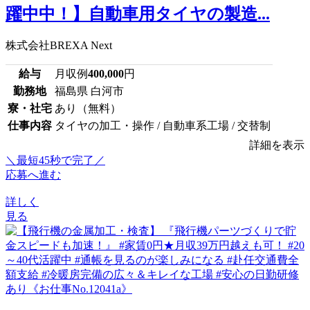
躍中中！】自動車用タイヤの製造...
株式会社BREXA Next
給与
月収例
400,000
円
勤務地
福島県 白河市
寮・社宅
あり（無料）
仕事内容
タイヤの加工・操作 / 自動車系工場 / 交替制
詳細を表示
＼最短45秒で完了／
応募へ進む
詳しく
見る