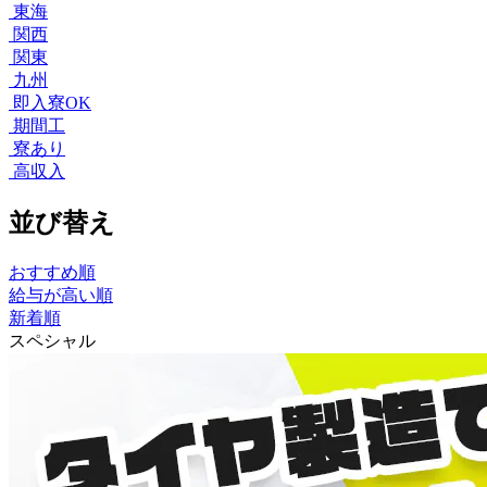
東海
関西
関東
九州
即入寮OK
期間工
寮あり
高収入
並び替え
おすすめ順
給与が高い順
新着順
スペシャル