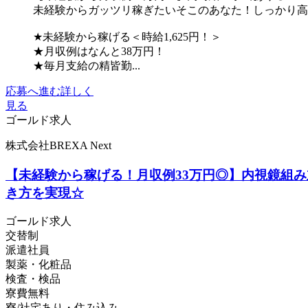
未経験からガッツリ稼ぎたいそこのあなた！しっかり高
★未経験から稼げる＜時給1,625円！＞
★月収例はなんと38万円！
★毎月支給の精皆勤...
応募へ進む
詳しく
見る
ゴールド求人
株式会社BREXA Next
【未経験から稼げる！月収例33万円◎】内視鏡組み
き方を実現☆
ゴールド求人
交替制
派遣社員
製薬・化粧品
検査・検品
寮費無料
寮/社宅あり・住み込み