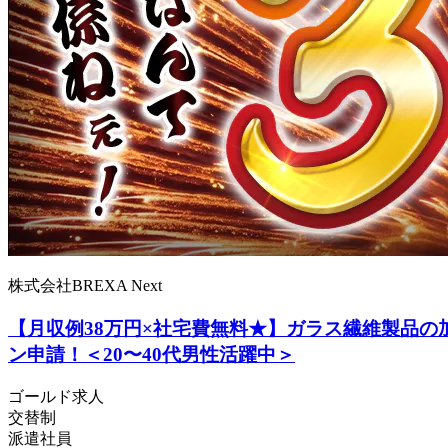
株式会社BREXA Next
【月収例38万円×社宅費無料★】ガラス繊維製品
ン申請！＜20〜40代男性活躍中＞
ゴールド求人
交替制
派遣社員