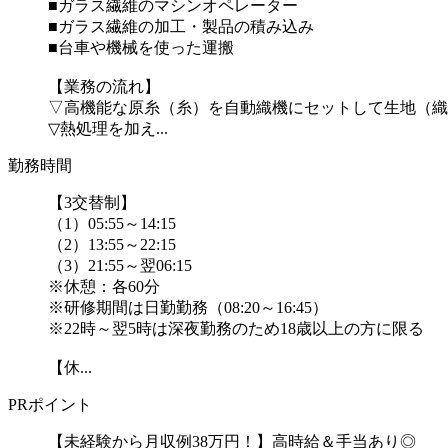
■ガラス繊維のマシンオペレーター
■ガラス繊維の加工・製品の積み込み
■台車や機械を使った運搬
【業務の流れ】
▽高機能な原糸（糸）を自動織機にセットして生地（織
▽熱処理を加え...
勤務時間
【3交替制】
（1）05:55～14:15
（2）13:55～22:15
（3）21:55～翌06:15
※休憩：各60分
※研修期間は日勤勤務（08:20～16:45）
※22時～翌5時は深夜勤務のため18歳以上の方に限る
【休...
PRポイント
【未経験から月収例38万円！】高時給＆手当あり◎