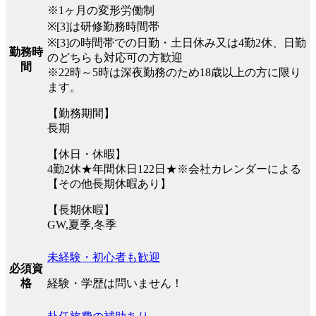
※1ヶ月の変形労働制
※[3]は研修勤務時間帯
※[3]の時間帯での日勤・土日休み又は4勤2休、日勤
勤務時
のどちらも対応可の方歓迎
間
※22時～5時は深夜勤務のため18歳以上の方に限り
ます。
【勤務期間】
長期
【休日・休暇】
4勤2休★年間休日122日★※会社カレンダーによる
【その他長期休暇あり】
【長期休暇】
GW,夏季,冬季
未経験・初心者も歓迎
必須資
経験・学歴は問いません！
格