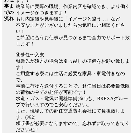
ます！
事ま
終業前に実際の職場、作業内容を確認でき、より働く
での
イメージがつきますよ！
流れ
もし内定後や見学後に「イメージと違う…」など
不安なことがございましたらお気軽にご相談くださ
い！
ご希望に合うお仕事が見つかるまで全力でサポート致
します！
④赴任〜入寮
就業先が遠方の場合は引っ越しの準備をお願い致しま
す！
ご用意する寮には生活に必要な家具・家電付きなの
で、
事前に荷物を送付することで、赴任当日は必要最低限
の荷物のみでの赴任が可能です！
水道・ガス・電気の開栓準備(※1)も、BREXAグルー
プで行いますのでご安心ください。
また、現場までの赴任交通費も会社にて負担致しま
す。(※2)
領収書が必要になりますので、忘れずに取ってきてく
ださいね！