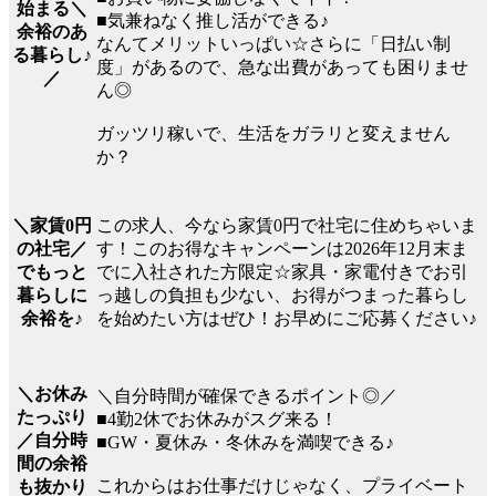
始まる＼
■気兼ねなく推し活ができる♪
余裕のあ
なんてメリットいっぱい☆さらに「日払い制
る暮らし♪
度」があるので、急な出費があっても困りませ
／
ん◎
ガッツリ稼いで、生活をガラリと変えません
か？
この求人、今なら家賃0円で社宅に住めちゃいま
＼家賃0円
す！このお得なキャンペーンは2026年12月末ま
の社宅／
でに入社された方限定☆家具・家電付きでお引
でもっと
っ越しの負担も少ない、お得がつまった暮らし
暮らしに
を始めたい方はぜひ！お早めにご応募ください♪
余裕を♪
＼お休み
＼自分時間が確保できるポイント◎／
たっぷり
■4勤2休でお休みがスグ来る！
／自分時
■GW・夏休み・冬休みを満喫できる♪
間の余裕
これからはお仕事だけじゃなく、プライベート
も抜かり