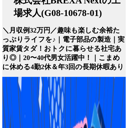
株式会社BREXA Nextの工
場求人(G08-10678-01)
＼月収例32万円／趣味も楽しむ余裕た
っぷりライフを♪｜電子部品の製造｜実
質家賃タダ！おトクに暮らせる社宅あ
り◎｜20〜40代男女活躍中！｜こまめ
に休める4勤2休＆年3回の長期休暇あり