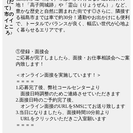
（だ
地！「高子岡城跡」や「霊山（りょうぜん）」など、
て）
豊かな歴史と自然に囲まれた街です◎さらに、隣接す
市の
る福島市までは車で約30分！通勤やお出かけにも便利
イイ
で、トータルでバランスが良く、幅広い世代が心地よ
とこ
く暮らせるエリアです。
ろ♪
①登録・面接会
ご応募が完了しましたら、面接・お仕事相談会へご案
内致します！
＜オンライン面接を実施しています！＞
＝＝＝＝
1.応募完了後、弊社コールセンターより
面接日時調整のためご連絡させていただきます
2.面接日時のご予約完了後、
オンライン面接のURLをSMSにてお送り致します
3.当日になりましたら、面接時間10分前より
URLをクリックいただきご入室願います
＝＝＝＝