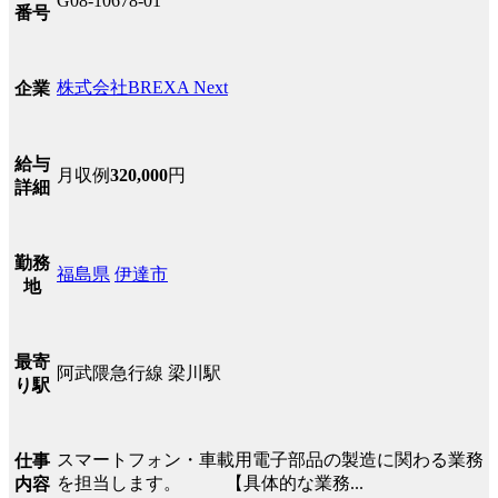
G08-10678-01
番号
株式会社BREXA Next
企業
給与
月収例
320,000
円
詳細
勤務
福島県
伊達市
地
最寄
阿武隈急行線 梁川駅
り駅
スマートフォン・車載用電子部品の製造に関わる業務
仕事
を担当します。 【具体的な業務...
内容