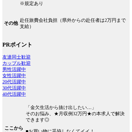
※規定あり
赴任旅費会社負担（県外からの赴任者は2万円まで
その他
支給）
PRポイント
友達同士歓迎
カップル歓迎
男性活躍中
女性活躍中
20代活躍中
30代活躍中
40代活躍中
「金欠生活から抜け出したい…」
そのお悩み、★月収例32万円★の本求人で解決
できます◎
ここから
■お買い物に妥協しなくてイイ！