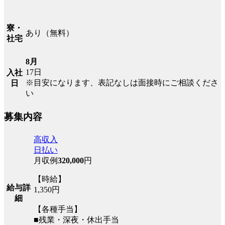
寮・
あり（無料）
社宅
8月
17日
入社
※目安になります、表記なしは面接時にご相談くださ
日
い
募集内容
高収入
日払い
月収例
320,000
円
【時給】
給与詳
1,350円
細
【各種手当】
■残業・深夜・休出手当