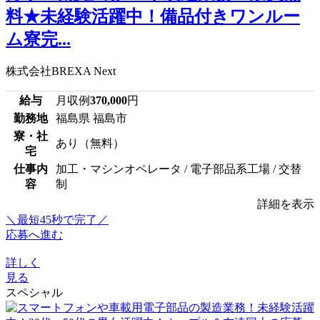
料★未経験活躍中！備品付きワンルー
ム寮完...
株式会社BREXA Next
給与
月収例
370,000
円
勤務地
福島県 福島市
寮・社
あり（無料）
宅
仕事内
加工・マシンオペレータ / 電子部品系工場 / 交替
容
制
詳細を表示
＼最短45秒で完了／
応募へ進む
詳しく
見る
スペシャル