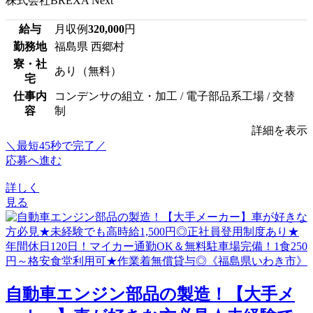
株式会社BREXA Next
給与
月収例
320,000
円
勤務地
福島県 西郷村
寮・社
あり（無料）
宅
仕事内
コンデンサの組立・加工 / 電子部品系工場 / 交替
容
制
詳細を表示
＼最短45秒で完了／
応募へ進む
詳しく
見る
自動車エンジン部品の製造！【大手メ