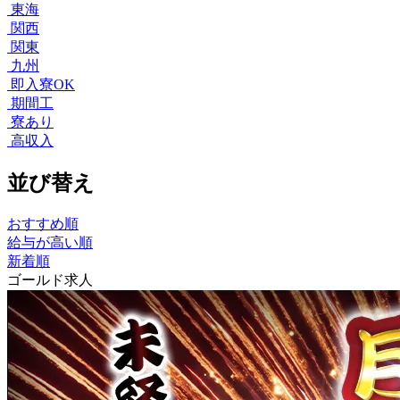
東海
関西
関東
九州
即入寮OK
期間工
寮あり
高収入
並び替え
おすすめ順
給与が高い順
新着順
ゴールド求人