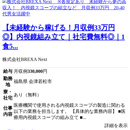
【未経験から稼げる！月収例33万円
◎】内視鏡組み立て｜社宅費無料◎｜1
食5...
株式会社BREXA Next
給与
月収例
330,000
円
勤務
福島県 会津若松市
地
寮・
あり（無料）
社宅
医療機関で使用される内視鏡スコープの製造に関わる
仕事
以下の業務を担当します。 【具体的な業務内容】 ■医
内容
療用内視鏡スコープの組み立て ■...
詳細を表示