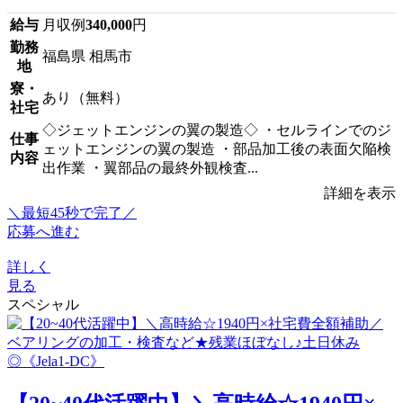
給与
月収例
340,000
円
勤務
福島県 相馬市
地
寮・
あり（無料）
社宅
◇ジェットエンジンの翼の製造◇ ・セルラインでのジ
仕事
ェットエンジンの翼の製造 ・部品加工後の表面欠陥検
内容
出作業 ・翼部品の最終外観検査...
詳細を表示
＼最短45秒で完了／
応募へ進む
詳しく
見る
スペシャル