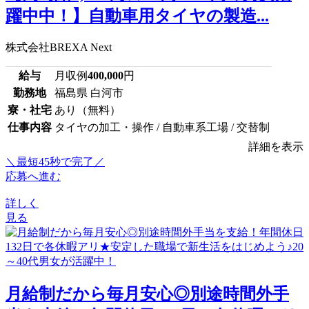
躍中中！】自動車用タイヤの製造...
株式会社BREXA Next
給与
月収例
400,000
円
勤務地
福島県 白河市
寮・社宅
あり（無料）
仕事内容
タイヤの加工・操作 / 自動車系工場 / 交替制
詳細を表示
＼最短45秒で完了／
応募へ進む
詳しく
見る
月給制だから毎月安心◎別途時間外手