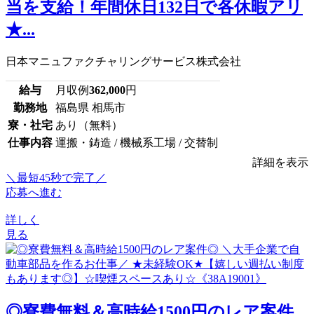
当を支給！年間休日132日で各休暇アリ
★...
日本マニュファクチャリングサービス株式会社
給与
月収例
362,000
円
勤務地
福島県 相馬市
寮・社宅
あり（無料）
仕事内容
運搬・鋳造 / 機械系工場 / 交替制
詳細を表示
＼最短45秒で完了／
応募へ進む
詳しく
見る
◎寮費無料＆高時給1500円のレア案件