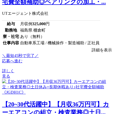
宅費全額補助◎ベアリングの加工・...
UTエージェント株式会社
給与
月収例
325,000
円
勤務地
福島県 棚倉町
寮・社宅
あり（無料）
仕事内容
自動車系工場 / 機械操作・製造補助 / 正社員
詳細を表示
＼最短45秒で完了／
応募へ進む
詳しく
見る
【20~30代活躍中】【月収36万円可】カ
ーエアコンの組立・検査業務◎土日...