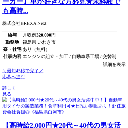
ーカー】車が好きな方必見★未経験で
も高時...
株式会社BREXA Next
給与
月収例
320,000
円
勤務地
福島県 いわき市
寮・社宅
あり（無料）
仕事内容
エンジンの組立・加工 / 自動車系工場 / 交替制
詳細を表示
＼最短45秒で完了／
応募へ進む
詳しく
見る
【高時給2,000円★20代～40代の男女活