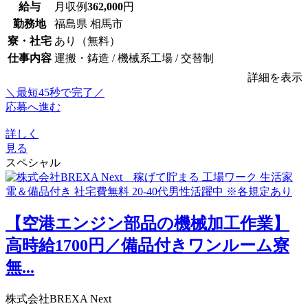
給与
月収例
362,000
円
勤務地
福島県 相馬市
寮・社宅
あり（無料）
仕事内容
運搬・鋳造 / 機械系工場 / 交替制
詳細を表示
＼最短45秒で完了／
応募へ進む
詳しく
見る
スペシャル
【空港エンジン部品の機械加工作業】
高時給1700円／備品付きワンルーム寮
無...
株式会社BREXA Next