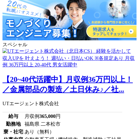
スペシャル
【20~40代活躍中】月収例36万円以上！
／金属部品の製造／土日休み♪／社...
UTエージェント株式会社
給与
月収例
365,000
円
勤務地
福島県 二本松市
寮・社宅
あり（無料）