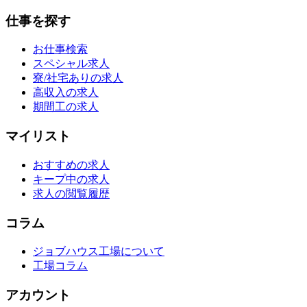
仕事を探す
お仕事検索
スペシャル求人
寮/社宅ありの求人
高収入の求人
期間工の求人
マイリスト
おすすめの求人
キープ中の求人
求人の閲覧履歴
コラム
ジョブハウス工場について
工場コラム
アカウント