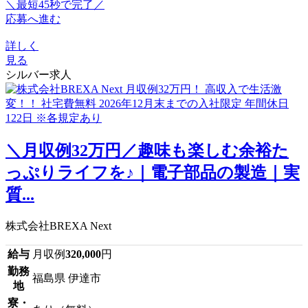
＼最短45秒で完了／
応募へ進む
詳しく
見る
シルバー求人
＼月収例32万円／趣味も楽しむ余裕た
っぷりライフを♪｜電子部品の製造｜実
質...
株式会社BREXA Next
給与
月収例
320,000
円
勤務
福島県 伊達市
地
寮・