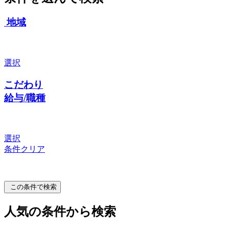
地域
選択
こだわり
給与/職種
選択
条件クリア
この条件で検索
人気の条件から検索