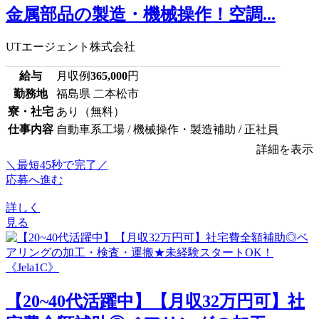
金属部品の製造・機械操作！空調...
UTエージェント株式会社
給与
月収例
365,000
円
勤務地
福島県 二本松市
寮・社宅
あり（無料）
仕事内容
自動車系工場 / 機械操作・製造補助 / 正社員
詳細を表示
＼最短45秒で完了／
応募へ進む
詳しく
見る
【20~40代活躍中】【月収32万円可】社