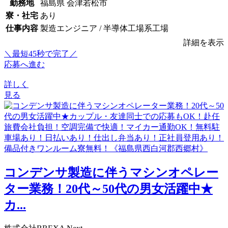
勤務地
福島県 会津若松市
寮・社宅
あり
仕事内容
製造エンジニア / 半導体工場系工場
詳細を表示
＼最短45秒で完了／
応募へ進む
詳しく
見る
コンデンサ製造に伴うマシンオペレー
ター業務！20代～50代の男女活躍中★
カ...