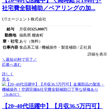
【20~40代活躍中】＼高時給☆1940円×
社宅費全額補助／ベアリングの加...
UTエージェント株式会社
給与
月収例
325,000
円
勤務地
福島県 棚倉町
寮・社宅
あり（無料）
仕事内容
食品系工場 / 機械操作・製造補助 / 正社員
詳細を表示
＼最短45秒で完了／
応募へ進む
詳しく
見る
【20~40代活躍中】【月収36.5万円可】