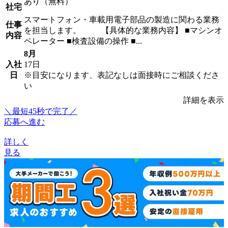
あり（無料）
社宅
スマートフォン・車載用電子部品の製造に関わる業務
仕事
を担当します。 【具体的な業務内容】 ■マシンオ
内容
ペレーター ■検査設備の操作 ■...
8月
入社
17日
日
※目安になります、表記なしは面接時にご相談くださ
い
詳細を表示
＼最短45秒で完了／
応募へ進む
詳しく
見る