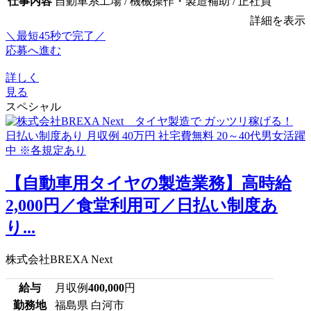
仕事内容
自動車系工場 / 機械操作・製造補助 / 正社員
詳細を表示
＼最短45秒で完了／
応募へ進む
詳しく
見る
スペシャル
【自動車用タイヤの製造業務】高時給
2,000円／食堂利用可／日払い制度あ
り...
株式会社BREXA Next
給与
月収例
400,000
円
勤務地
福島県 白河市