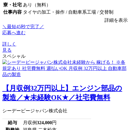
寮・社宅
あり（無料）
仕事内容
タイヤの加工・操作 / 自動車系工場 / 交替制
詳細を表示
＼最短45秒で完了／
応募へ進む
詳しく
見る
スペシャル
【月収例32万円以上】エンジン部品の
製造／★未経験OK★／社宅費無料
シーデーピージャパン株式会社
給与
月収例
324,000
円
勤務地
福島県 二本松市