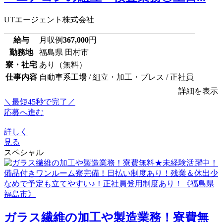
UTエージェント株式会社
給与
月収例
367,000
円
勤務地
福島県 田村市
寮・社宅
あり（無料）
仕事内容
自動車系工場 / 組立・加工・プレス / 正社員
詳細を表示
＼最短45秒で完了／
応募へ進む
詳しく
見る
スペシャル
ガラス繊維の加工や製造業務！寮費無