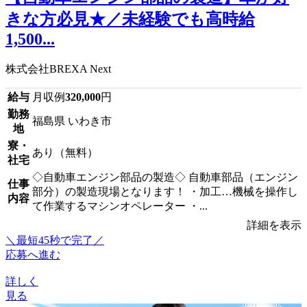
きな方必見★／未経験でも高時給
1,500...
株式会社BREXA Next
給与
月収例
320,000
円
勤務
福島県 いわき市
地
寮・
あり（無料）
社宅
◇自動車エンジン部品の製造◇ 自動車部品（エンジン
仕事
部分）の製造現場となります！ ・加工…機械を操作し
内容
て作業するマシンオペレーター ・...
詳細を表示
＼最短45秒で完了／
応募へ進む
詳しく
見る