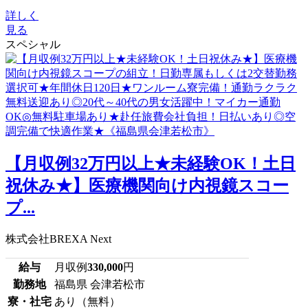
詳しく
見る
スペシャル
【月収例32万円以上★未経験OK！土日
祝休み★】医療機関向け内視鏡スコー
プ...
株式会社BREXA Next
給与
月収例
330,000
円
勤務地
福島県 会津若松市
寮・社宅
あり（無料）