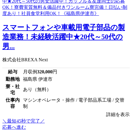
スマートフォンや車載用電子部品の製
造業務！未経験活躍中★20代～50代の
男...
株式会社BREXA Next
給与
月収例
320,000
円
勤務地
福島県 伊達市
寮・社
あり（無料）
宅
仕事内
マシンオペレータ・操作 / 電子部品系工場 / 交替
容
制
詳細を表示
＼最短45秒で完了／
応募へ進む