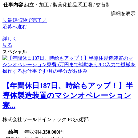
仕事内容
組立・加工 / 製薬化粧品系工場 / 交替制
詳細を表示
＼最短45秒で完了／
応募へ進む
詳しく
見る
スペシャル
【年間休日187日、時給もアップ！】半
導体製造装置のマシンオペレーション
寮...
株式会社ワールドインテック FC技術部
給与
年収例
4,350,000
円