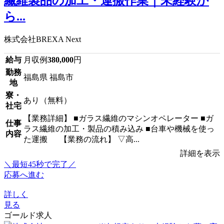
繊維製品の加工・運搬作業｜未経験か
ら...
株式会社BREXA Next
給与
月収例
380,000
円
勤務
福島県 福島市
地
寮・
あり（無料）
社宅
【業務詳細】 ■ガラス繊維のマシンオペレーター ■ガ
仕事
ラス繊維の加工・製品の積み込み ■台車や機械を使っ
内容
た運搬 【業務の流れ】 ▽高...
詳細を表示
＼最短45秒で完了／
応募へ進む
詳しく
見る
ゴールド求人