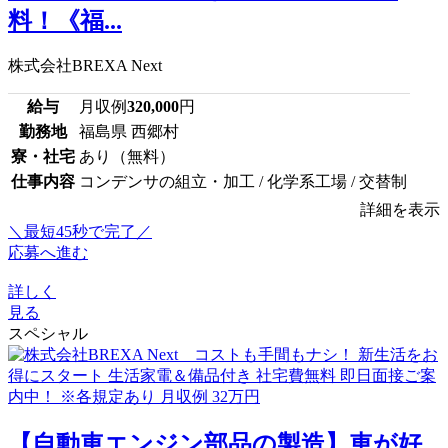
料！《福...
株式会社BREXA Next
給与
月収例
320,000
円
勤務地
福島県 西郷村
寮・社宅
あり（無料）
仕事内容
コンデンサの組立・加工 / 化学系工場 / 交替制
詳細を表示
＼最短45秒で完了／
応募へ進む
詳しく
見る
スペシャル
【自動車エンジン部品の製造】車が好