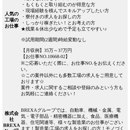
・もくもくと取り組むのが得意な方
・現場経験を積んでスキルアップしたい方
人気の
・寮付きの求人をお探しの方
工場の
・しっかり稼ぎたい！とお考えの方
お仕事
★残業＆休出少なめで予定も立てやすい♪
※試用期間(2週間)時給変動なし
【月収例】35万～37万円
【お仕事NO.10668-02】
※ご応募いただく際に、お仕事NO.をお伝えくださ
い。
☆この案件以外にも多数工場の求人をご用意して
おります☆
案件・求人に関するご相談や登録のみという方も
お気軽にご連絡ください！
BREXAグループでは、自動車、機械・金属、電
株式会
気・電子部品・精密機器に加え、食品、医療機
社
器、住宅関連等、様々な製造業のお仕事がござい
BREXA
ます！製造業/工場の求人をお探しの方！モノづく