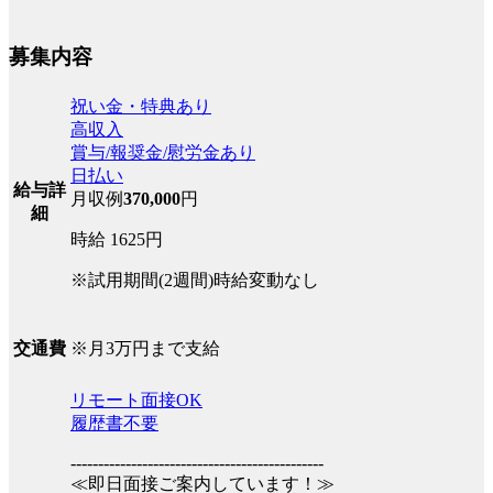
募集内容
祝い金・特典あり
高収入
賞与/報奨金/慰労金あり
日払い
給与詳
月収例
370,000
円
細
時給 1625円
※試用期間(2週間)時給変動なし
※月3万円まで支給
交通費
リモート面接OK
履歴書不要
----------------------------------------------
≪即日面接ご案内しています！≫