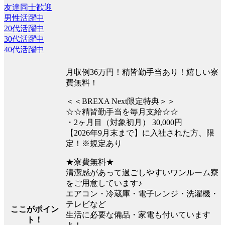
友達同士歓迎
男性活躍中
20代活躍中
30代活躍中
40代活躍中
月収例36万円！精皆勤手当あり！嬉しい寮
費無料！
＜＜BREXA Next限定特典＞＞
☆☆精皆勤手当を毎月支給☆☆
・2ヶ月目（対象初月） 30,000円
【2026年9月末まで】に入社された方、限
定！※規定あり
★寮費無料★
清潔感があって過ごしやすいワンルーム寮
をご用意しています♪
エアコン・冷蔵庫・電子レンジ・洗濯機・
テレビなど
ここがポイン
生活に必要な備品・家電も付いています
ト！