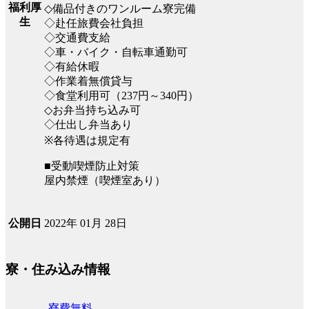
福利厚
◇備品付きのワンルーム寮完備
生
◇赴任旅費会社負担
◇交通費支給
◇車・バイク・自転車通勤可
◇有給休暇
◇作業着無償貸与
◇食堂利用可（237円～340円）
◇お弁当持ち込み可
◇仕出し弁当あり
※各待遇は規定有
■受動喫煙防止対策
屋内禁煙（喫煙室あり）
2022年 01月 28日
公開日
寮・住み込み情報
寮費無料