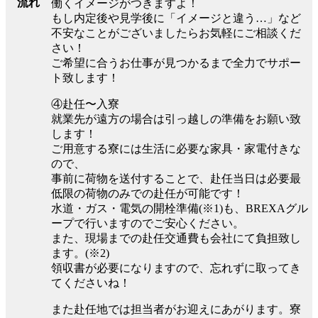
流れ
働くイメージがつきますよ！
もし内定後や見学後に「イメージと違う…」など
不安なことがございましたらお気軽にご相談くだ
さい！
ご希望に合うお仕事が見つかるまで全力でサポー
ト致します！
④赴任〜入寮
就業先が遠方の場合は引っ越しの準備をお願い致
します！
ご用意する寮には生活に必要な家具・家電付きな
ので、
事前に荷物を送付することで、赴任当日は必要最
低限の荷物のみでの赴任が可能です！
水道・ガス・電気の開栓準備(※1)も、BREXAグル
ープで行いますのでご安心ください。
また、現場までの赴任交通費も会社にて負担致し
ます。(※2)
領収書が必要になりますので、忘れずに取ってき
てくださいね！
また赴任地では担当者がお迎えにあがります。寮