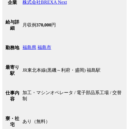
株式会社BREXA Next
企業
給与詳
月収例
370,000
円
細
福島県
福島市
勤務地
最寄り
JR東北本線(黒磯～利府・盛岡) 福島駅
駅
加工・マシンオペレータ / 電子部品系工場 / 交替
仕事内
制
容
寮・社
あり（無料）
宅