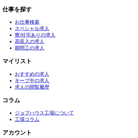
仕事を探す
お仕事検索
スペシャル求人
寮/社宅ありの求人
高収入の求人
期間工の求人
マイリスト
おすすめの求人
キープ中の求人
求人の閲覧履歴
コラム
ジョブハウス工場について
工場コラム
アカウント