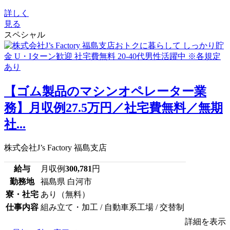
詳しく
見る
スペシャル
【ゴム製品のマシンオペレーター業
務】月収例27.5万円／社宅費無料／無期
社...
株式会社J’s Factory 福島支店
給与
月収例
300,781
円
勤務地
福島県 白河市
寮・社宅
あり（無料）
仕事内容
組み立て・加工 / 自動車系工場 / 交替制
詳細を表示