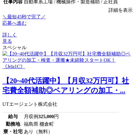
仕事内容
自動車系工場 / 機械操作・製造補助 / 正社員
詳細を表示
＼最短45秒で完了／
応募へ進む
詳しく
見る
スペシャル
【20~40代活躍中】【月収32万円可】社
宅費全額補助◎ベアリングの加工・...
UTエージェント株式会社
給与
月収例
325,000
円
勤務地
福島県 棚倉町
寮・社宅
あり（無料）