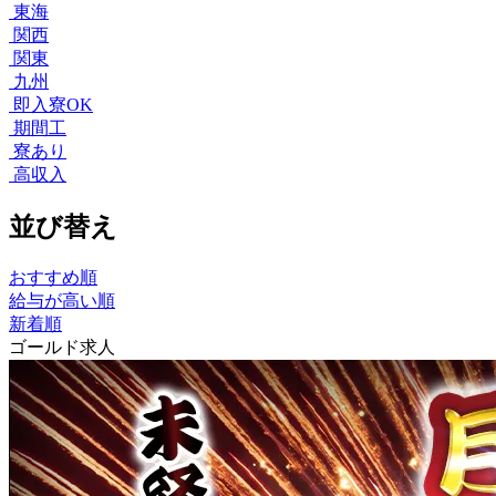
東海
関西
関東
九州
即入寮OK
期間工
寮あり
高収入
並び替え
おすすめ順
給与が高い順
新着順
ゴールド求人