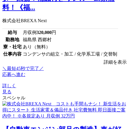
料！《福...
株式会社BREXA Next
給与
月収例
320,000
円
勤務地
福島県 西郷村
寮・社宅
あり（無料）
仕事内容
コンデンサの組立・加工 / 化学系工場 / 交替制
詳細を表示
＼最短45秒で完了／
応募へ進む
詳しく
見る
スペシャル