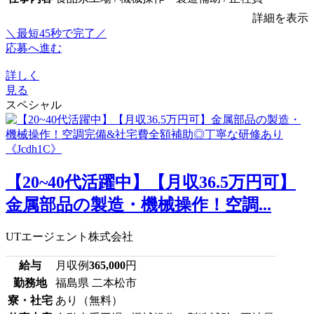
詳細を表示
＼最短45秒で完了／
応募へ進む
詳しく
見る
スペシャル
【20~40代活躍中】【月収36.5万円可】
金属部品の製造・機械操作！空調...
UTエージェント株式会社
給与
月収例
365,000
円
勤務地
福島県 二本松市
寮・社宅
あり（無料）