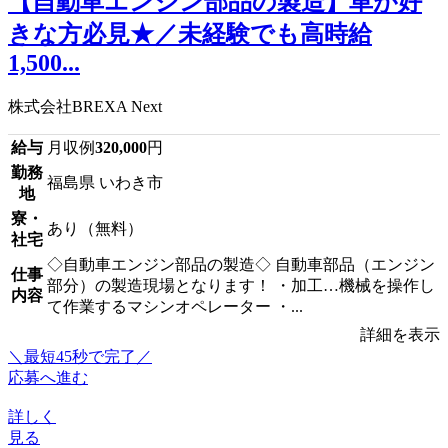
【自動車エンジン部品の製造】車が好
きな方必見★／未経験でも高時給
1,500...
株式会社BREXA Next
給与
月収例
320,000
円
勤務
福島県 いわき市
地
寮・
あり（無料）
社宅
◇自動車エンジン部品の製造◇ 自動車部品（エンジン
仕事
部分）の製造現場となります！ ・加工…機械を操作し
内容
て作業するマシンオペレーター ・...
詳細を表示
＼最短45秒で完了／
応募へ進む
詳しく
見る