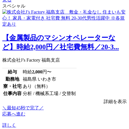
スペシャル
【金属製品のマシンオペレーターな
ど】時給2,000円／社宅費無料／20-3...
株式会社J’s Factory 福島支店
給与
時給
2,000
円〜
勤務地
福島県 いわき市
寮・社宅
あり（無料）
仕事内容
分析 / 機械系工場 / 交替制
詳細を表示
＼最短45秒で完了／
応募へ進む
詳しく