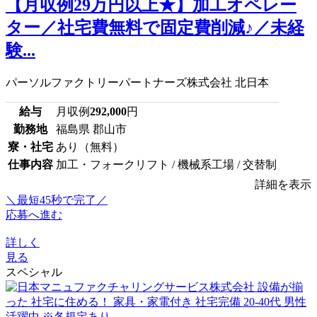
【月収例29万円以上★】加工オペレー
ター／社宅費無料で固定費削減♪／未経
験...
パーソルファクトリーパートナーズ株式会社 北日本
給与
月収例
292,000
円
勤務地
福島県 郡山市
寮・社宅
あり（無料）
仕事内容
加工・フォークリフト / 機械系工場 / 交替制
詳細を表示
＼最短45秒で完了／
応募へ進む
詳しく
見る
スペシャル