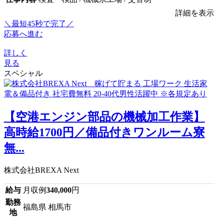
詳細を表示
＼最短45秒で完了／
応募へ進む
詳しく
見る
スペシャル
【空港エンジン部品の機械加工作業】
高時給1700円／備品付きワンルーム寮
無...
株式会社BREXA Next
給与
月収例
340,000
円
勤務
福島県 相馬市
地