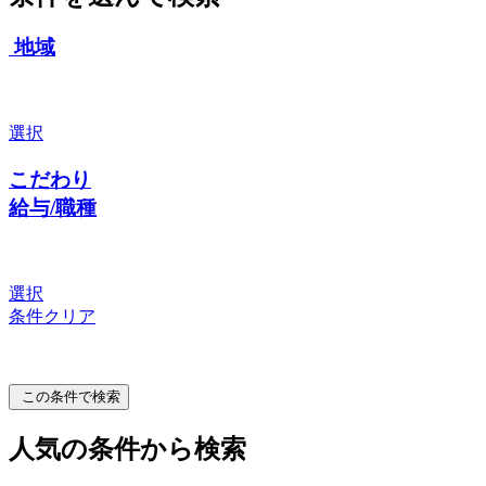
地域
選択
こだわり
給与/職種
選択
条件クリア
この条件で検索
人気の条件から検索