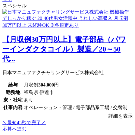
スペシャル
【月収例30万円以上】電子部品（パワ
ーインダクタコイル）製造／20～50
代...
日本マニュファクチャリングサービス株式会社
給与
月収例
304,000
円
勤務地
福島県 伊達市
寮・社宅
あり
仕事内容
オペレーション・管理 / 電子部品系工場 / 交替制
詳細を表示
＼最短45秒で完了／
応募へ進む