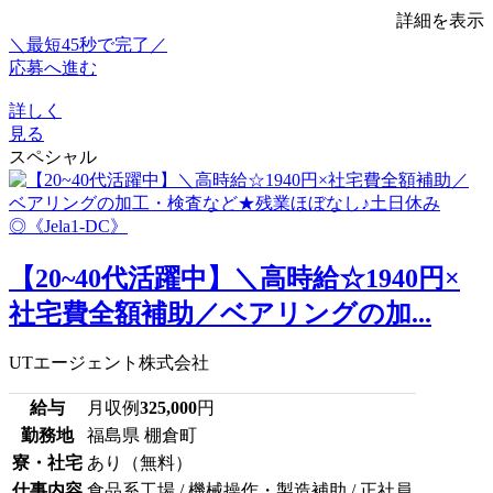
詳細を表示
＼最短45秒で完了／
応募へ進む
詳しく
見る
スペシャル
【20~40代活躍中】＼高時給☆1940円×
社宅費全額補助／ベアリングの加...
UTエージェント株式会社
給与
月収例
325,000
円
勤務地
福島県 棚倉町
寮・社宅
あり（無料）
仕事内容
食品系工場 / 機械操作・製造補助 / 正社員