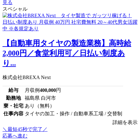
見る
スペシャル
【自動車用タイヤの製造業務】高時給
2,000円／食堂利用可／日払い制度あ
り...
株式会社BREXA Next
給与
月収例
400,000
円
勤務地
福島県 白河市
寮・社宅
あり（無料）
仕事内容
タイヤの加工・操作 / 自動車系工場 / 交替制
詳細を表示
＼最短45秒で完了／
応募へ進む