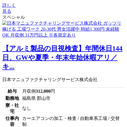
詳しく
見る
スペシャル
【アルミ製品の目視検査】年間休日144
日、GWや夏季・年末年始休暇アリ／
キ...
日本マニュファクチャリングサービス株式会社
給与
月収例
312,000
円
勤務地
福島県 郡山市
寮・社
なし
宅
仕事内
カーエアコンの加工・検査 / 自動車系工場 / 交替
容
制