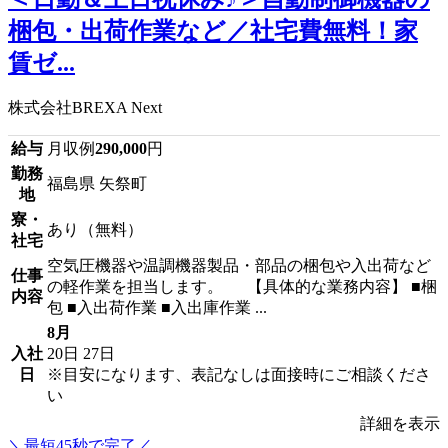
梱包・出荷作業など／社宅費無料！家
賃ゼ...
株式会社BREXA Next
給与
月収例
290,000
円
勤務
福島県 矢祭町
地
寮・
あり（無料）
社宅
空気圧機器や温調機器製品・部品の梱包や入出荷など
仕事
の軽作業を担当します。 【具体的な業務内容】 ■梱
内容
包 ■入出荷作業 ■入出庫作業 ...
8月
入社
20日
27日
日
※目安になります、表記なしは面接時にご相談くださ
い
詳細を表示
＼最短45秒で完了／