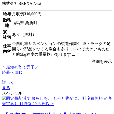
株式会社BREXA Next
給与
月収例
310,000
円
勤務
福島県 桑折町
地
寮・
あり（無料）
社宅
◇自動車サスペンションの製造作業◇ ※トラックの足
仕事
回りの部品をつくる場合もありますので大きいものだ
内容
と約5kg程度の重量物があります ...
詳細を表示
＼最短45秒で完了／
応募へ進む
詳しく
見る
スペシャル