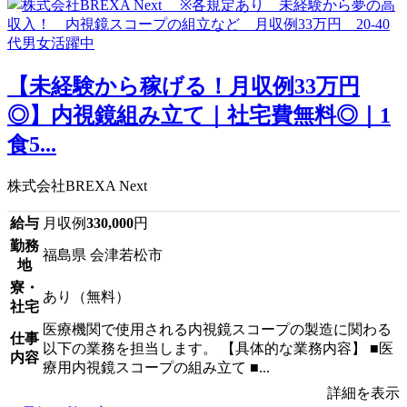
【未経験から稼げる！月収例33万円
◎】内視鏡組み立て｜社宅費無料◎｜1
食5...
株式会社BREXA Next
給与
月収例
330,000
円
勤務
福島県 会津若松市
地
寮・
あり（無料）
社宅
医療機関で使用される内視鏡スコープの製造に関わる
仕事
以下の業務を担当します。 【具体的な業務内容】 ■医
内容
療用内視鏡スコープの組み立て ■...
詳細を表示