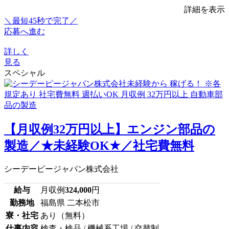
詳細を表示
＼最短45秒で完了／
応募へ進む
詳しく
見る
スペシャル
【月収例32万円以上】エンジン部品の
製造／★未経験OK★／社宅費無料
シーデーピージャパン株式会社
給与
月収例
324,000
円
勤務地
福島県 二本松市
寮・社宅
あり（無料）
仕事内容
検査・検品 / 機械系工場 / 交替制