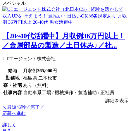
スペシャル
【20~40代活躍中】月収例36万円以上！
／金属部品の製造／土日休み♪／社...
UTエージェント株式会社
給与
月収例
365,000
円
勤務地
福島県 二本松市
寮・社宅
あり（無料）
仕事内容
自動車系工場 / 機械操作・製造補助 / 正社員
詳細を表示
＼最短45秒で完了／
応募へ進む
詳しく
見る