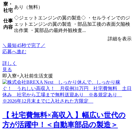
寮・
あり（無料）
社宅
◇ジェットエンジンの翼の製造◇ ・セルラインでのジ
仕事
ェットエンジンの翼の製造 ・部品加工後の表面欠陥検
内容
出作業 ・翼部品の最終外観検査...
詳細を表示
＼最短45秒で完了／
応募へ進む
詳しく
見る
即入寮+入社前生活支援
【 社宅費無料×高収入 】幅広い世代の
方が活躍中！＜自動車部品の製造＞