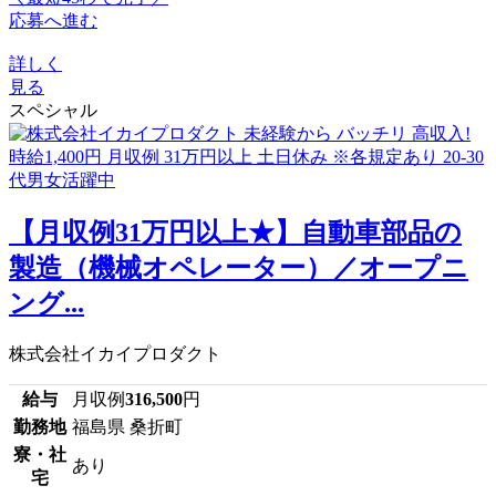
応募へ進む
詳しく
見る
スペシャル
【月収例31万円以上★】自動車部品の
製造（機械オペレーター）／オープニ
ング...
株式会社イカイプロダクト
給与
月収例
316,500
円
勤務地
福島県 桑折町
寮・社
あり
宅