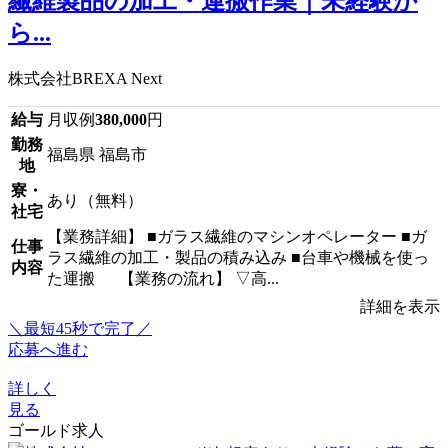
繊維製品の加工・運搬作業｜未経験か
ら...
株式会社BREXA Next
給与
月収例
380,000
円
勤務
福島県 福島市
地
寮・
あり（無料）
社宅
【業務詳細】 ■ガラス繊維のマシンオペレーター ■ガ
仕事
ラス繊維の加工・製品の積み込み ■台車や機械を使っ
内容
た運搬 【業務の流れ】 ▽高...
詳細を表示
＼最短45秒で完了／
応募へ進む
詳しく
見る
ゴールド求人