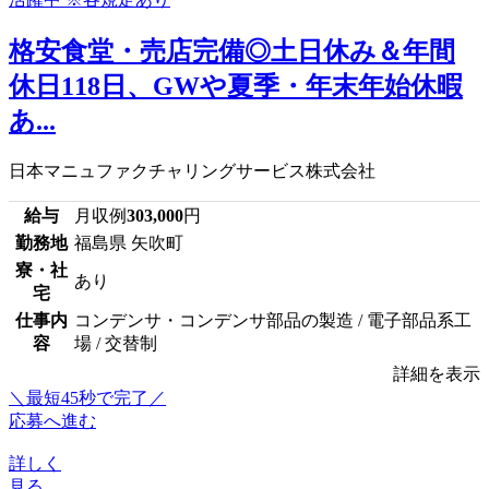
格安食堂・売店完備◎土日休み＆年間
休日118日、GWや夏季・年末年始休暇
あ...
日本マニュファクチャリングサービス株式会社
給与
月収例
303,000
円
勤務地
福島県 矢吹町
寮・社
あり
宅
仕事内
コンデンサ・コンデンサ部品の製造 / 電子部品系工
容
場 / 交替制
詳細を表示
＼最短45秒で完了／
応募へ進む
詳しく
見る