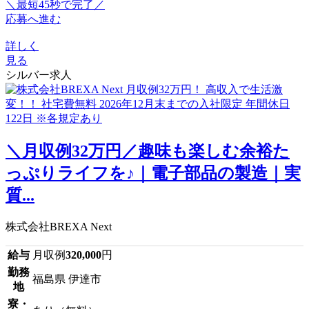
＼最短45秒で完了／
応募へ進む
詳しく
見る
シルバー求人
＼月収例32万円／趣味も楽しむ余裕た
っぷりライフを♪｜電子部品の製造｜実
質...
株式会社BREXA Next
給与
月収例
320,000
円
勤務
福島県 伊達市
地
寮・