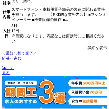
あり（無料）
社宅
スマートフォン・車載用電子部品の製造に関わる業務
仕事
を担当します。 【具体的な業務内容】 ■マシンオ
内容
ペレーター ■検査設備の操作 ■...
8月
入社
17日
日
※目安になります、表記なしは面接時にご相談くださ
い
詳細を表示
＼最短45秒で完了／
応募へ進む
詳しく
見る