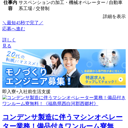
仕事内
サスペンションの加工・機械オペレーター / 自動車
容
系工場 / 交替制
詳細を表示
＼最短45秒で完了／
応募へ進む
詳しく
見る
即入寮+入社前生活支援
コンデンサ製造に伴うマシンオペレー
ター業務！備品付きワンルーム寮無