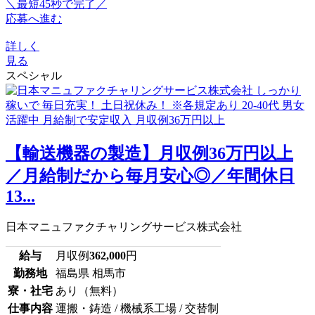
＼最短45秒で完了／
応募へ進む
詳しく
見る
スペシャル
【輸送機器の製造】月収例36万円以上
／月給制だから毎月安心◎／年間休日
13...
日本マニュファクチャリングサービス株式会社
給与
月収例
362,000
円
勤務地
福島県 相馬市
寮・社宅
あり（無料）
仕事内容
運搬・鋳造 / 機械系工場 / 交替制